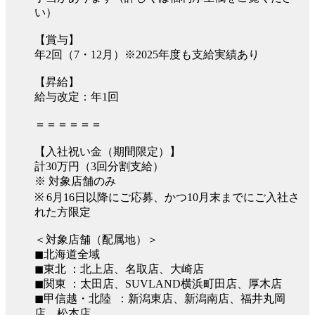
い）
【賞与】
年2回（7・12月）※2025年度も支給実績あり
【昇給】
給与改定：年1回
＝＝＝＝＝＝
【入社祝い金（期間限定）】
計30万円（3回分割支給）
※ 対象店舗のみ
※ 6月16日以降にご応募、かつ10月末までにご入社さ
れた方限定
＜対象店舗（配属地）＞
◼︎北海道全域
◼︎東北 ：北上店、名取店、大崎店
◼︎関東 ：太田店、SUVLAND横浜町田店、厚木店
◼︎甲信越・北陸 ：新潟東店、新潟南店、福井丸岡
店、松本店、