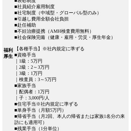
■表彰制度
■社員紹介雇用制度
■社宅制度（中域型・グローバル型のみ）
■引越し費用全額会社負担
■赴任補助
■不妊治療提携（AMH検査費用無料）
■社会保険完備（健康・雇用・労災・厚生年金）
【各種手当】※社内規定に準ずる
福利
■資格手当
厚生
｜1級：5万円
｜2級：2～3万円
｜3級：1万円
｜検査員：3～5万円
■家族手当
｜配偶者：1万円
｜子：3,000円/人
■住宅手当※社内規定に準ずる
■単身手当（月額5万円）
■帰省手当（月2回、本人の帰省または家族1名分の来
訪にも適用可）
■残業手当（1分単位）