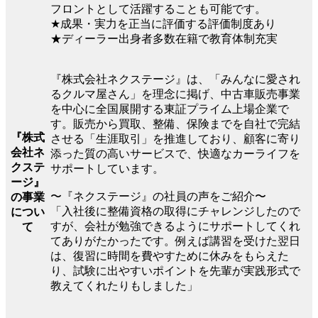
フロントとして活躍することも可能です。
★成果・実力を正当に評価する評価制度あり
★ディーラー出身者多数在籍で教育体制充実
『株式会社ネクステージ』は、「みんなに愛され
るクルマ屋さん」を理念に掲げ、中古車販売事業
を中心に全国展開する東証プライム上場企業で
す。販売から買取、整備、保険までを自社で完結
『株式
させる「生涯取引」を推進しており、顧客に寄り
会社ネ
添った質の高いサービスで、快適なカーライフを
クステ
サポートしています。
ージ』
〜『ネクステージ』の社員の声をご紹介〜
の事業
「入社後に整備資格の取得にチャレンジしたので
につい
すが、会社が勉強できるようにサポートしてくれ
て
てありがたかったです。例えば講習を受けた翌日
は、復習に時間を費やすために休みをもらえた
り、試験に出やすいポイントを先輩が実践形式で
教えてくれたりもしました」