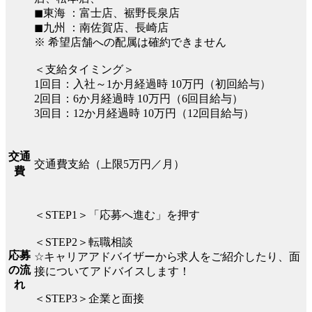
◼︎東海 ：富士店、裾野長泉店
◼︎九州 ：南佐賀店、長崎店
※ 希望店舗への配属は確約できません
＜支給タイミング＞
1回目：入社～1か月経過時 10万円（初回給与）
2回目：6か月経過時 10万円（6回目給与）
3回目：12か月経過時 10万円（12回目給与）
交通
交通費支給（上限5万円／月）
費
＜STEP1＞「応募へ進む」を押す
＜STEP2＞転職相談
応募
☆キャリアアドバイザーから求人をご紹介したり、面
の流
接についてアドバイスします！
れ
＜STEP3＞企業と面接