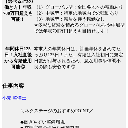
【選べる3つの
（1）グローバル型：全国各地への転勤あり
働き方】年収
（2）中域型：特定の地域内での転勤あり
700万円超えも
（3）地域型：転居を伴う転勤なし
可能！
★多彩な経験を積めるグローバル型や中域型
では年収700万円超えも目指せます！
本求人の年間休日は、計画年休を含めてた
年間休日125
っぷり125日！また、有給は入社初日に規定
日！入社直後
日数が付与されるため、急な用事や体調不
から有給使用
良の際も安心です◎
可能◎
仕事内容
小売
整備士
＼ネクステージのおすすめPOINT／
◆働きやすい整備環境
■ 空調完備の快適な作業空間