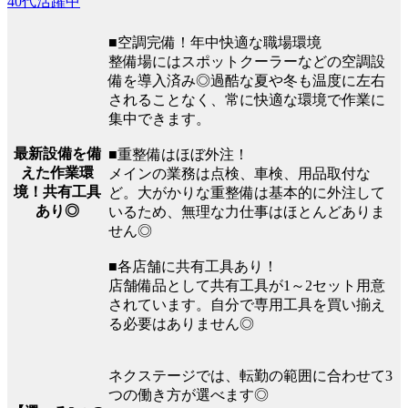
40代活躍中
■空調完備！年中快適な職場環境
整備場にはスポットクーラーなどの空調設
備を導入済み◎過酷な夏や冬も温度に左右
されることなく、常に快適な環境で作業に
集中できます。
最新設備を備
■重整備はほぼ外注！
えた作業環
メインの業務は点検、車検、用品取付な
境！共有工具
ど。大がかりな重整備は基本的に外注して
あり◎
いるため、無理な力仕事はほとんどありま
せん◎
■各店舗に共有工具あり！
店舗備品として共有工具が1～2セット用意
されています。自分で専用工具を買い揃え
る必要はありません◎
ネクステージでは、転勤の範囲に合わせて3
つの働き方が選べます◎