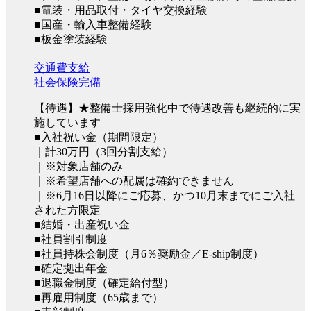
■電装・用品取付・タイヤ交換経験
■国産・輸入車整備経験
■板金塗装経験
交通費支給
社会保険完備
【待遇】★整備士採用強化中で待遇改善も継続的に実
施しています
■入社祝い金（期間限定）
｜計30万円（3回分割支給）
｜※対象店舗のみ
｜※希望店舗への配属は確約できません
｜※6月16日以降にご応募、かつ10月末までにご入社
された方限定
■結婚・出産祝い金
■社員割引制度
■社員持株会制度（月6％奨励金／E-ship制度）
■確定拠出年金
■退職金制度（確定給付型）
■再雇用制度（65歳まで）