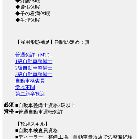
◆介護休暇
◆慶弔休暇
◆子の看病休暇
◆生理休暇
【雇用形態補足】期間の定め：無
普通免許（MT）
1級自動車整備士
2級自動車整備士
3級自動車整備士
自動車検査員
学歴不問
第二新卒歓迎
必須
■自動車整備士資格3級以上
資格
■普通自動車運転免許
【歓迎スキル】
■自動車検査員資格
■ディーラー、整備工場、自動車量販店での整備経験