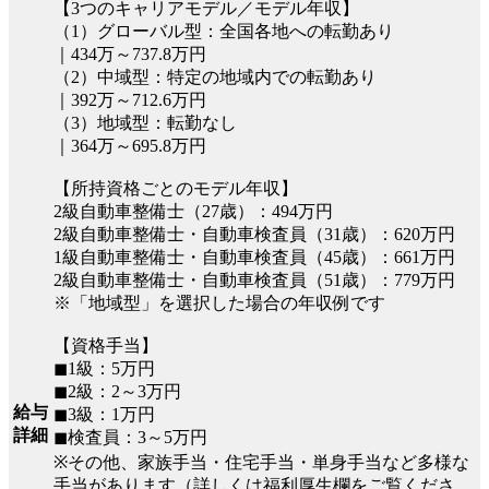
【3つのキャリアモデル／モデル年収】
（1）グローバル型：全国各地への転勤あり
｜434万～737.8万円
（2）中域型：特定の地域内での転勤あり
｜392万～712.6万円
（3）地域型：転勤なし
｜364万～695.8万円
【所持資格ごとのモデル年収】
2級自動車整備士（27歳）：494万円
2級自動車整備士・自動車検査員（31歳）：620万円
1級自動車整備士・自動車検査員（45歳）：661万円
2級自動車整備士・自動車検査員（51歳）：779万円
※「地域型」を選択した場合の年収例です
【資格手当】
◼︎1級：5万円
◼︎2級：2～3万円
給与
◼︎3級：1万円
詳細
◼︎検査員：3～5万円
※その他、家族手当・住宅手当・単身手当など多様な
手当があります（詳しくは福利厚生欄をご覧くださ