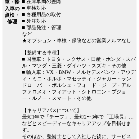
■ 在庫車両の整備
車・輸
■ 車検対応
入車の
■ 各種用品の取付
点検・
■ 外注対応
修理
■ 部品発注・管理
など
★オプション・車検・保険などの営業ノルマなし
【整備する車種】
■ 国産車：トヨタ・レクサス・日産・ホンダ・スバ
ル・マツダ・三菱・ダイハツ・スズキ・その他
■ 輸入車：VX・BMW・メルセデスベンツ・アウデ
ィ・ミニ・ボルボ・マセラティ・ジャガー・ラン
ドローバー・ポルシェ・フォード・ジープ・アル
ファロメオ・フィアット・シトロエン・プジョ
ー・ルノー・スマート・その他
【キャリアパスについて】
最短1年で「チーフ」、最短2〜3年で「工場長」…
などとスピーディーなキャリアアップを目指せま
す。
そのほか、整備士として入社した後に、サービス