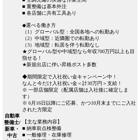
■ 重整備は基本外注
■ 各店舗に共有工具あり
◆選べる働き方
（1）グローバル型：全国各地への転勤あり
（2）中域型：近隣圏での転勤あり
（3）地域型：転居を伴う転勤なし
★グローバル型や中域型なら年収700万円以上も目
指せる！
★新規出店に伴い昇格ポスト多数
◆期間限定で入社祝い金キャンペーン中！
なんと今だけ入社祝い金＜計30万円＞支給！
※ 一部店舗限定（配属店舗は入社後に確定しま
す）
※ 6月16日以降にご応募、かつ10月末までにご入社
された方限定
自動車
【主な業務内容】
整備士/
■ 納車前点検整備
新車・
■ 一般修理・在庫修理
中古