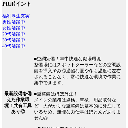
PRポイント
福利厚生充実
男性活躍中
女性活躍中
20代活躍中
30代活躍中
40代活躍中
■空調完備！年中快適な職場環境
整備場にはスポットクーラーなどの空調設
備を導入済み◎過酷な夏や冬も温度に左右
されることなく、常に快適な環境で作業に
集中できます。
最新設備を備
■重整備はほぼ外注！
えた作業環
メインの業務は点検、車検、用品取付な
境！共有工具
ど。大がかりな重整備は基本的に外注して
あり◎
いるため、無理な力仕事はほとんどありま
せん◎