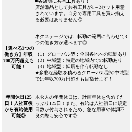
■各店舗に共有工具あり！
店舗備品として共有工具が1～2セット用意
されています。自分で専用工具を買い揃え
る必要はありません◎
ネクステージでは、転勤の範囲に合わせて3
つの働き方が選べます◎
【選べる3つの
（1）グローバル型：全国各地への転勤あり
働き方】年収
（2）中域型：特定の地域内での転勤あり
700万円超えも
（3）地域型：転居を伴う転勤なし
可能！
★多彩な経験を積めるグローバル型や中域型
では年収700万円超えも目指せます！
本求人の年間休日は、計画年休を含めてた
年間休日125
っぷり125日！また、有給は入社初日に規定
日！入社直後
日数が付与されるため、急な用事や体調不
から有給使用
良の際も安心です◎
可能◎