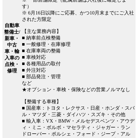
す）
※ 6月16日以降にご応募、かつ10月末までにご入社
された方限定
自動車
【主な業務内容】
整備士/
■ 納車前点検整備
新車・
■ 一般修理・在庫修理
中古
■ 在庫車両の整備
車・輸
■ 車検対応
入車の
■ 各種用品の取付
点検・
■ 外注対応
修理
■ 部品発注・管理
など
★オプション・車検・保険などの営業ノルマなし
【整備する車種】
■ 国産車：トヨタ・レクサス・日産・ホンダ・スバ
ル・マツダ・三菱・ダイハツ・スズキ・その他
■ 輸入車：VX・BMW・メルセデスベンツ・アウデ
ィ・ミニ・ボルボ・マセラティ・ジャガー・ラン
ドローバー・ポルシェ・フォード・ジープ・アル