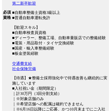
第二新卒歓迎
必須
■自動車整備士資格3級以上
資格
■普通自動車運転免許
【歓迎スキル】
■自動車検査員資格
■ディーラー、整備工場、自動車量販店での整備経験
■電装・用品取付・タイヤ交換経験
■国産・輸入車整備経験
■板金塗装経験
交通費支給
社会保険完備
【待遇】★整備士採用強化中で待遇改善も継続的に実
施しています
■入社祝い金（期間限定）
｜計30万円（3回分割支給）
｜※対象店舗のみ
｜※希望店舗への配属は確約できません
｜※6月16日以降にご応募、かつ10月末までにご入社