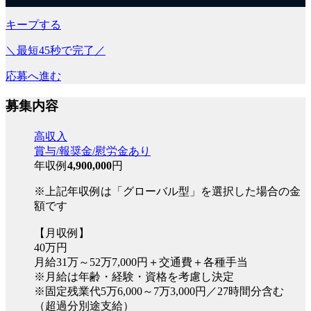
キープする
＼最短45秒で完了／
応募へ進む
募集内容
高収入
賞与/報奨金/慰労金あり
年収例
4,900,000
円
※上記年収例は「グローバル型」を選択した場合の金
額です
【月収例】
40万円
月給31万～52万7,000円＋交通費＋各種手当
※月給は年齢・経験・資格を考慮し決定
※固定残業代5万6,000～7万3,000円／27時間分含む
（超過分別途支給）