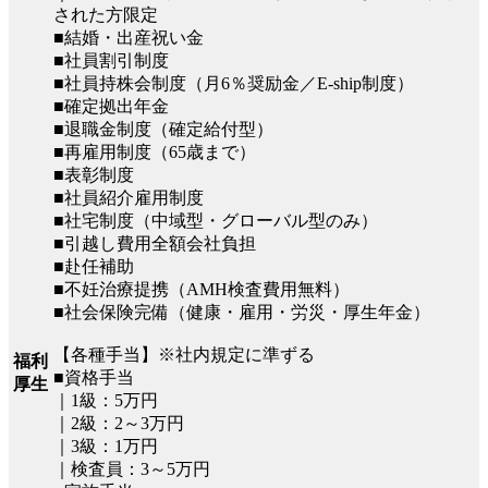
された方限定
■結婚・出産祝い金
■社員割引制度
■社員持株会制度（月6％奨励金／E-ship制度）
■確定拠出年金
■退職金制度（確定給付型）
■再雇用制度（65歳まで）
■表彰制度
■社員紹介雇用制度
■社宅制度（中域型・グローバル型のみ）
■引越し費用全額会社負担
■赴任補助
■不妊治療提携（AMH検査費用無料）
■社会保険完備（健康・雇用・労災・厚生年金）
【各種手当】※社内規定に準ずる
福利
■資格手当
厚生
｜1級：5万円
｜2級：2～3万円
｜3級：1万円
｜検査員：3～5万円