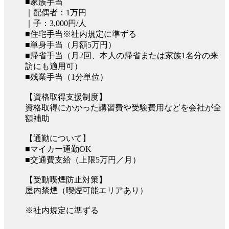
■家族手当
｜配偶者：1万円
｜子：3,000円/人
■住宅手当※社内規定に準ずる
■単身手当（月額5万円）
■帰省手当（月2回、本人の帰省または家族1名分の来
訪にも適用可）
■残業手当（1分単位）
【資格取得支援制度】
資格取得にかかった講習費や受験費用などを会社が全
額補助
【通勤について】
■マイカー通勤OK
■交通費支給（上限5万円／月）
【受動喫煙防止対策】
屋内禁煙（喫煙可能エリアあり）
※社内規定に準ずる