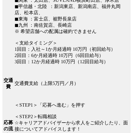
◼︎関東 ：太田店、SUVLAND横浜町田店、厚木店
◼︎甲信越・北陸 ：新潟東店、新潟南店、福井丸岡
店、松本店、
◼︎東海 ：富士店、裾野長泉店
◼︎九州 ：南佐賀店、長崎店
※ 希望店舗への配属は確約できません
＜支給タイミング＞
1回目：入社～1か月経過時 10万円（初回給与）
2回目：6か月経過時 10万円（6回目給与）
3回目：12か月経過時 10万円（12回目給与）
交通
交通費支給（上限5万円／月）
費
＜STEP1＞「応募へ進む」を押す
＜STEP2＞転職相談
応募
☆キャリアアドバイザーから求人をご紹介したり、面
の流
接についてアドバイスします！