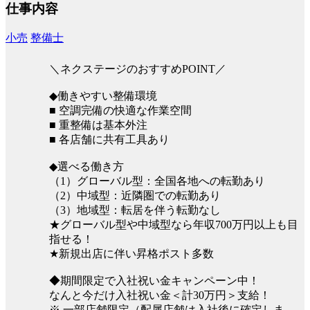
仕事内容
小売
整備士
＼ネクステージのおすすめPOINT／
◆働きやすい整備環境
■ 空調完備の快適な作業空間
■ 重整備は基本外注
■ 各店舗に共有工具あり
◆選べる働き方
（1）グローバル型：全国各地への転勤あり
（2）中域型：近隣圏での転勤あり
（3）地域型：転居を伴う転勤なし
★グローバル型や中域型なら年収700万円以上も目
指せる！
★新規出店に伴い昇格ポスト多数
◆期間限定で入社祝い金キャンペーン中！
なんと今だけ入社祝い金＜計30万円＞支給！
※ 一部店舗限定（配属店舗は入社後に確定しま