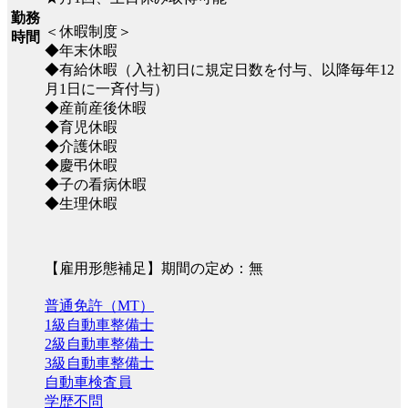
勤務
＜休暇制度＞
時間
◆年末休暇
◆有給休暇（入社初日に規定日数を付与、以降毎年12
月1日に一斉付与）
◆産前産後休暇
◆育児休暇
◆介護休暇
◆慶弔休暇
◆子の看病休暇
◆生理休暇
【雇用形態補足】期間の定め：無
普通免許（MT）
1級自動車整備士
2級自動車整備士
3級自動車整備士
自動車検査員
学歴不問