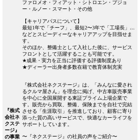
ファロメオ・フィアット・シトロエン・プジョ
ー・ルノー・スマート・その他
【キャリアパスについて】
最短1年で「チーフ」、最短2〜3年で「工場長」…
などとスピーディーなキャリアアップを目指せま
す。
そのほか、整備士として入社した後に、サービス
フロントとして活躍することも可能です。
★成果・実力を正当に評価する評価制度あり
★ディーラー出身者多数在籍で教育体制充実
『株式会社ネクステージ』は、「みんなに愛され
るクルマ屋さん」を理念に掲げ、中古車販売事業
を中心に全国展開する東証プライム上場企業で
す。販売から買取、整備、保険までを自社で完結
『株式
させる「生涯取引」を推進しており、顧客に寄り
会社ネ
添った質の高いサービスで、快適なカーライフを
クステ
サポートしています。
ージ』
〜『ネクステージ』の社員の声をご紹介〜
の事業