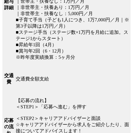
｜世帯主・扶養なし：1万円／月
給与
｜非世帯主・扶養あり：1万円／月
詳細
｜非世帯主・扶養なし：5,000円／月
■子育て手当（子ども1人につき、1万7,000円／月｜※
第3子以降は1万円／月）
■ステージ手当（ステージ数×1万円を月給に追加。ス
テージ1からスタート）
■昇給年1回（4月）
■賞与年2回（6・12月）
※昨年度実績換算：5ヶ月分
交通
交通費全額支給
費
【応募の流れ】
＜STEP1＞「応募へ進む」を押す
＜STEP2＞キャリアアドバイザーと面談
応募
☆キャリアアドバイザーから求人をご紹介したり、面
の流
接についてアドバイスします！
れ