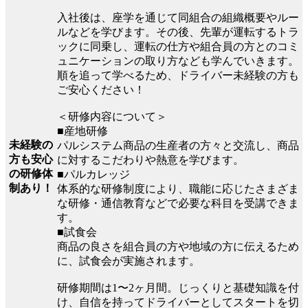
入社後は、座学を通じて同組合の組織概要やルー
ルなどを学びます。その後、先輩が運転するトラ
ックに同乗し、運転の仕方や組合員の方とのコミ
ュニケーションの取り方なども学んでいきます。
順を追って学べるため、ドライバー未経験の方も
ご安心ください！
＜研修内容について＞
■産地研修
未経験の
パルシステム商品の生産者の方々と交流し、商品
方も安心
に対するこだわりや熱意を学びます。
の研修体
■パルカレッジ
制あり！
体系的な研修制度により、職能に応じたさまざま
な研修・通信教育などで必要な科目を受講できま
す。
■試食会
商品の良さを組合員の方や地域の方に伝えるため
に、試食会が実施されます。
研修期間は1〜2ヶ月間。じっくりと基礎知識を付
け、自信を持ってドライバーとしてスタートを切