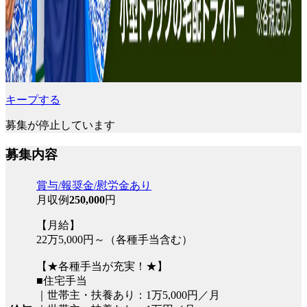
キープする
募集が停止しています
募集内容
賞与/報奨金/慰労金あり
月収例
250,000
円
【月給】
22万5,000円～（各種手当含む）
【★各種手当が充実！★】
■住宅手当
｜世帯主・扶養あり：1万5,000円／月