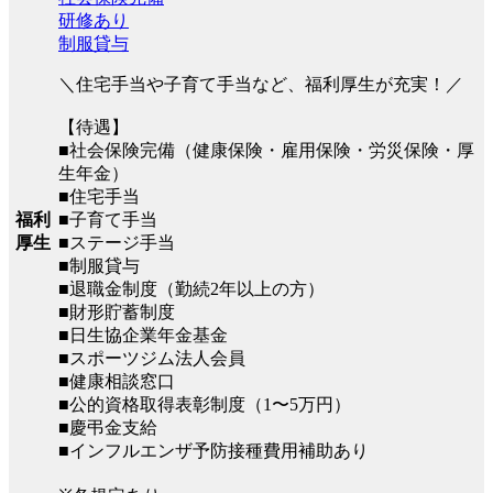
研修あり
制服貸与
＼住宅手当や子育て手当など、福利厚生が充実！／
【待遇】
■社会保険完備（健康保険・雇用保険・労災保険・厚
生年金）
■住宅手当
■子育て手当
福利
■ステージ手当
厚生
■制服貸与
■退職金制度（勤続2年以上の方）
■財形貯蓄制度
■日生協企業年金基金
■スポーツジム法人会員
■健康相談窓口
■公的資格取得表彰制度（1〜5万円）
■慶弔金支給
■インフルエンザ予防接種費用補助あり