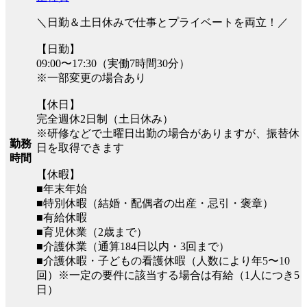
＼日勤＆土日休みで仕事とプライベートを両立！／
【日勤】
09:00〜17:30（実働7時間30分）
※一部変更の場合あり
【休日】
完全週休2日制（土日休み）
※研修などで土曜日出勤の場合がありますが、振替休
勤務
日を取得できます
時間
【休暇】
■年末年始
■特別休暇（結婚・配偶者の出産・忌引・褒章）
■有給休暇
■育児休業（2歳まで）
■介護休業（通算184日以内・3回まで）
■介護休暇・子どもの看護休暇（人数により年5〜10
回）※一定の要件に該当する場合は有給（1人につき5
日）