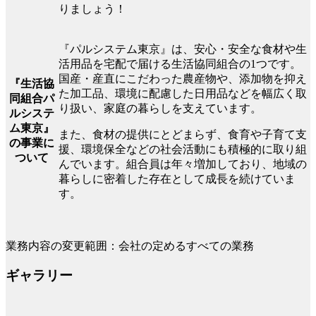
りましょう！
『パルシステム東京』は、安心・安全な食材や生
活用品を宅配で届ける生活協同組合の1つです。
国産・産直にこだわった農産物や、添加物を抑え
『生活協
た加工品、環境に配慮した日用品などを幅広く取
同組合パ
り扱い、家庭の暮らしを支えています。
ルシステ
ム東京』
また、食材の提供にとどまらず、食育や子育て支
の事業に
援、環境保全などの社会活動にも積極的に取り組
ついて
んでいます。組合員は年々増加しており、地域の
暮らしに密着した存在として成長を続けていま
す。
業務内容の変更範囲：会社の定めるすべての業務
ギャラリー