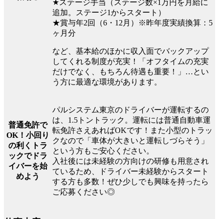
★ステージ手当（ステージ数×1万円を月給に
追加。ステージ1からスタート）
★賞与年2回（6・12月）※昨年度実績換算：5
ヶ月分
など、基本給のほかに収入面でバックアップ
してくれる制度が充実！「オフタイムの充実
だけでなく、もちろん待遇も重要！」…とい
う方に最適な環境があります。
パルシステム東京のドライバーが運転するの
は、1.5トントラック。運転には普通自動車運
普通免許で
転免許さえあればOKです！また小型のトラッ
OK！小回り
クなので「車体が大きいと運転しづらそう」
の利くトラ
という方もご安心ください。
ックでドラ
入社後には未経験の方向けの研修も用意され
イバーを始
ているため、ドライバー未経験からスタート
めよう
する方も多数！ぜひ少しでも興味を持ったら
ご応募ください◎