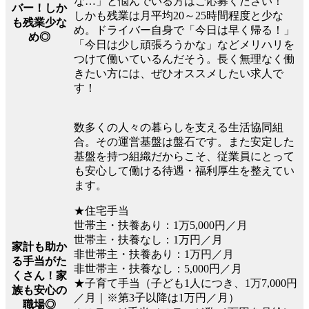
な…」と悩んでいる方はご応募ください！
バー！しか
しかも残業は月平均20～25時間程度と少な
も残業少な
め。ドライバー自身で「今日は早く帰る！」
め◎
「今日は少し頑張ろうかな」などメリハリを
つけて働いているんだそう。長く無理なく働
きたい方には、ぜひオススメしたい求人で
す！
数多くの人々の暮らしを支える生活協同組
合。その運営基盤は盤石です。また安定した
基盤を持つ組織だからこそ、従業員にとって
も安心して働ける待遇・福利厚生を整えてい
ます。
★住宅手当
世帯主・扶養あり：1万5,000円／月
世帯主・扶養なし：1万円／月
家計も助か
非世帯主・扶養あり：1万円／月
る手当がた
非世帯主・扶養なし：5,000円／月
くさん！家
★子育て手当（子ども1人につき、1万7,000円
族も安心の
／月｜※第3子以降は1万円／月）
職場◎