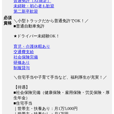
普通免許（AT限定）
未経験・初心者も歓迎
第二新卒歓迎
必須
＼小型トラックだから普通免許でOK！／
資格
■普通自動車免許
★ドライバー未経験OK！
育児・介護休暇あり
交通費支給
社会保険完備
研修あり
制服貸与
＼住宅手当や子育て手当など、福利厚生が充実！／
【待遇】
■社会保険完備（健康保険・雇用保険・労災保険・厚
生年金）
■住宅手当
｜世帯主・扶養あり：月1万5,000円
｜世帯主・扶養なし：月1万円