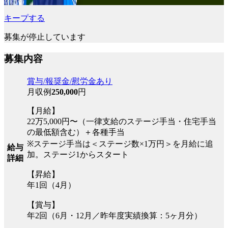
キープする
募集が停止しています
募集内容
賞与/報奨金/慰労金あり
月収例
250,000
円
【月給】
22万5,000円〜（一律支給のステージ手当・住宅手当
の最低額含む）＋各種手当
※ステージ手当は＜ステージ数×1万円＞を月給に追
給与
加。ステージ1からスタート
詳細
【昇給】
年1回（4月）
【賞与】
年2回（6月・12月／昨年度実績換算：5ヶ月分）