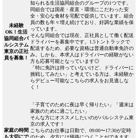
知られる生活協同組合のグループの1つです。
同組合では国産・産直・環境にこだわった安
全・安心な食材を宅配で提供しています。組合
員の数も年々増え続けており、好調な業績を保
未経験
っています。
OK！生活
そんな同組合では現在、正社員として働く配送
協同組合パ
ドライバーを募集中です。1.5トントラックで
ルシステム
配送するため、必要な資格は普通自動車免許の
東京の正社
み。しかも、本求人はドライバーの経験がない
員を募集！
方も応募可能となっています◎
「特に免許は持っていないけど、ドライバーに
挑戦してみたい」と考えている方は、未経験か
らデビュー可能なこちらの求人をお見逃しな
く！
「子育てのために夜は早く帰りたい」「週末は
家族のために過ごしたい」
そんな方にオススメしたいのがパルシステム東
京の求人です！
家庭の時間
こちらのお仕事は日勤で、09:00〜17:30が定時
も大切にで
のため、夕方には帰路につくことができます。