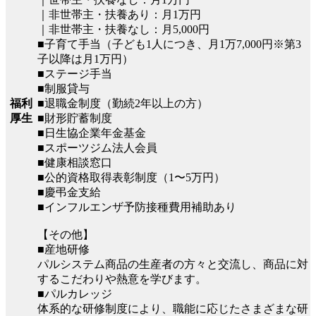
｜非世帯主・扶養あり：月1万円
｜非世帯主・扶養なし：月5,000円
■子育て手当（子ども1人につき、月1万7,000円※第3
子以降は月1万円）
■ステージ手当
■制服貸与
福利
■退職金制度（勤続2年以上の方）
厚生
■財形貯蓄制度
■日生協企業年金基金
■スポーツジム法人会員
■健康相談窓口
■公的資格取得表彰制度（1〜5万円）
■慶弔金支給
■インフルエンザ予防接種費用補助あり
【その他】
■産地研修
パルシステム商品の生産者の方々と交流し、商品に対
するこだわりや熱意を学びます。
■パルカレッジ
体系的な研修制度により、職能に応じたさまざまな研