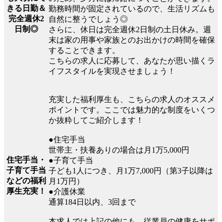
きる日勤＆
勤務時間が固定されているので、生活リズムも
完全週休2
自然に整うでしょう◎
日制◎
さらに、休日は完全週休2日制の土日休み。週
末は家の用事や家族とのお出かけの時間を確保
することできます。
こちらの求人に応募して、あなたが思い描くラ
イフスタイルを実現させましょう！
充実した福利厚生も、こちらの求人のオススメ
ポイントです。ここでは魅力的な制度をいくつ
か抜粋してご紹介します！
●住宅手当
世帯主・扶養ありの場合は月1万5,000円
住宅手当・
●子育て手当
子育て手当
子ども1人につき、月1万7,000円（第3子以降は
などの福利
月1万円）
厚生充実！
●介護休業
通算184日以内、3回まで
本求人では上記の他にも、従業員の健康をサポ