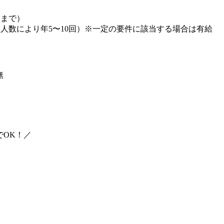
回まで）
人数により年5〜10回）※一定の要件に該当する場合は有給
無
でOK！／