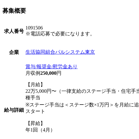
募集概要
1091506
求人番号
※電話応募で必要になります。
生活協同組合パルシステム東京
企業
賞与/報奨金/慰労金あり
月収例
250,000
円
【月給】
22万5,000円〜（一律支給のステージ手当・住宅
種手当
※ステージ手当は＜ステージ数×1万円＞を月給に追
給与詳細
スタート
【昇給】
年1回（4月）