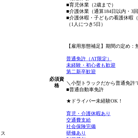
■育児休業（2歳まで）
■介護休業（通算184日以内・3
■介護休暇・子どもの看護休暇（
（1人につき5日）
【雇用形態補足】期間の定め：
普通免許（AT限定）
未経験・初心者も歓迎
第二新卒歓迎
必須資
＼小型トラックだから普通免許
格
■普通自動車免許
★ドライバー未経験OK！
育児・介護休暇あり
交通費支給
社会保険完備
研修あり
ィス