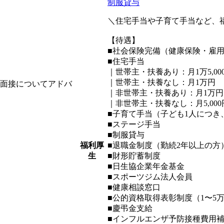
制服貸与
＼住宅手当や子育て手当など、
【待遇】
■社会保険完備（健康保険・雇
■住宅手当
｜世帯主・扶養あり：月1万5,00
｜世帯主・扶養なし：月1万円
、面接についてアドバ
｜非世帯主・扶養あり：月1万円
｜非世帯主・扶養なし：月5,000
■子育て手当（子ども1人につき、
■ステージ手当
■制服貸与
福利厚
■退職金制度（勤続2年以上の方
生
■財形貯蓄制度
■日生協企業年金基金
■スポーツジム法人会員
■健康相談窓口
■公的資格取得表彰制度（1〜5
■慶弔金支給
■インフルエンザ予防接種費用