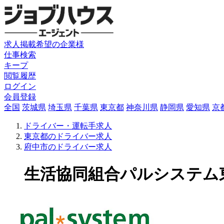
求人掲載希望の企業様
仕事検索
キープ
閲覧履歴
ログイン
会員登録
全国
茨城県
埼玉県
千葉県
東京都
神奈川県
静岡県
愛知県
京
ドライバー・運転手求人
東京都のドライバー求人
府中市のドライバー求人
生活協同組合パルシステム東京