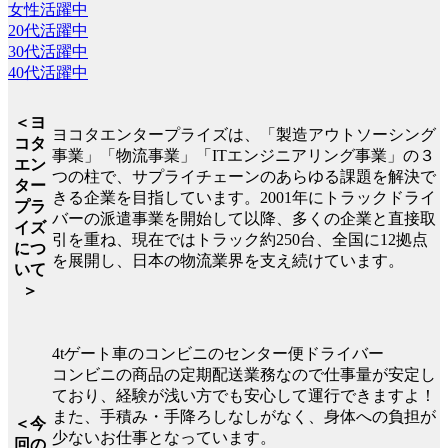
女性活躍中
20代活躍中
30代活躍中
40代活躍中
＜ヨ
ヨコタエンタープライズは、「製造アウトソーシング
コタ
事業」「物流事業」「ITエンジニアリング事業」の３
エン
つの柱で、サプライチェーンのあらゆる課題を解決で
ター
きる企業を目指しています。2001年にトラックドライ
プラ
バーの派遣事業を開始して以降、多くの企業と直接取
イズ
引を重ね、現在ではトラック約250台、全国に12拠点
につ
を展開し、日本の物流業界を支え続けています。
いて
＞
4tゲート車のコンビニのセンター便ドライバー
コンビニの商品の定期配送業務なので仕事量が安定し
ており、経験が浅い方でも安心して運行できますよ！
また、手積み・手降ろしなしがなく、身体への負担が
＜今
少ないお仕事となっています。
回の