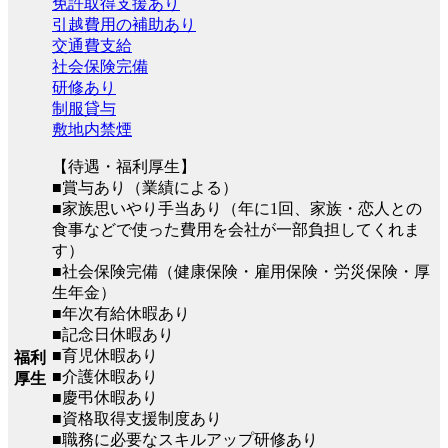
免許取得支援あり
引越費用の補助あり
交通費支給
社会保険完備
研修あり
制服貸与
敷地内禁煙
【待遇・福利厚生】
■賞与あり（業績による）
■家族思いやり手当あり（年に1回、家族・恋人との
食事などで使った費用を会社が一部負担してくれま
す）
■社会保険完備（健康保険・雇用保険・労災保険・厚
生年金）
■年次有給休暇あり
■記念日休暇あり
■育児休暇あり
福利
■介護休暇あり
厚生
■慶弔休暇あり
■資格取得支援制度あり
■職務に必要なスキルアップ研修あり