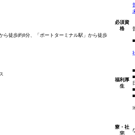
）
必須資
格
から徒歩約8分、「ポートターミナル駅」から徒歩
ス
福利厚
生
寮・社
宅