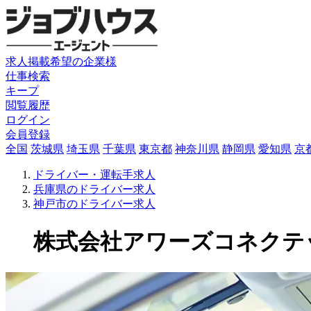
求人掲載希望の企業様
仕事検索
キープ
閲覧履歴
ログイン
会員登録
全国
茨城県
埼玉県
千葉県
東京都
神奈川県
静岡県
愛知県
京
ドライバー・運転手求人
兵庫県のドライバー求人
神戸市のドライバー求人
株式会社アワーズコネクテッド