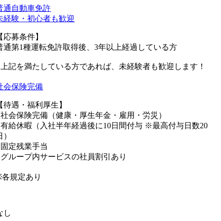
普通自動車免許
未経験・初心者も歓迎
【応募条件】
普通第1種運転免許取得後、3年以上経過している方
■上記を満たしている方であれば、未経験者も歓迎します！
社会保険完備
【待遇・福利厚生】
■社会保険完備（健康・厚生年金・雇用・労災）
■有給休暇（入社半年経過後に10日間付与 ※最高付与日数20
日）
■固定残業手当
■グループ内サービスの社員割引あり
※各規定あり
なし