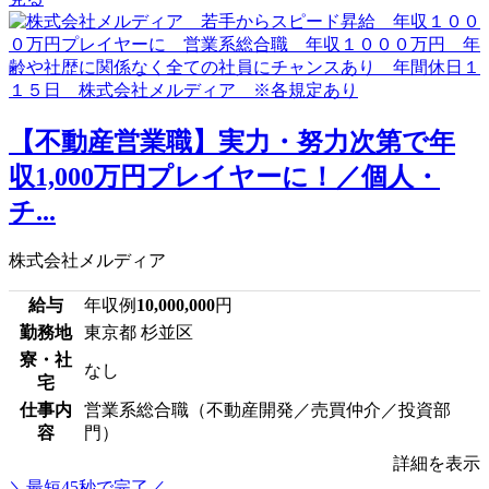
【不動産営業職】実力・努力次第で年
収1,000万円プレイヤーに！／個人・
チ...
株式会社メルディア
給与
年収例
10,000,000
円
勤務地
東京都 杉並区
寮・社
なし
宅
仕事内
営業系総合職（不動産開発／売買仲介／投資部
容
門）
詳細を表示
＼最短45秒で完了／