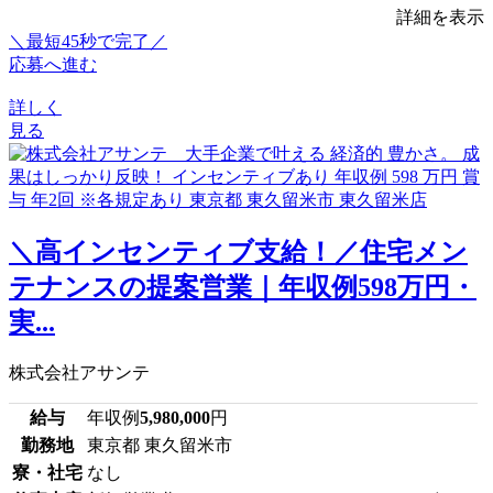
詳細を表示
＼最短45秒で完了／
応募へ進む
詳しく
見る
＼高インセンティブ支給！／住宅メン
テナンスの提案営業｜年収例598万円・
実...
株式会社アサンテ
給与
年収例
5,980,000
円
勤務地
東京都 東久留米市
寮・社宅
なし