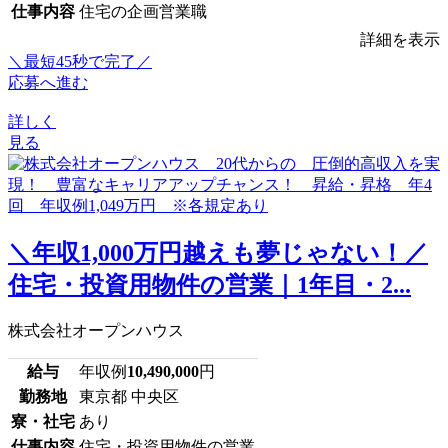
仕事内容
住宅の企画営業職
詳細を表示
＼最短45秒で完了／
応募へ進む
詳しく
見る
＼年収1,000万円越えも夢じゃない！／
住宅・投資用物件の営業｜1年目・2...
株式会社オープンハウス
給与
年収例
10,490,000
円
勤務地
東京都 中央区
寮・社宅
あり
仕事内容
住宅・投資用物件の営業