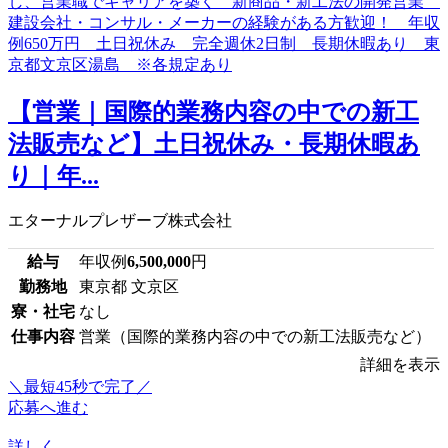
【営業｜国際的業務内容の中での新工
法販売など】土日祝休み・長期休暇あ
り｜年...
エターナルプレザーブ株式会社
給与
年収例
6,500,000
円
勤務地
東京都 文京区
寮・社宅
なし
仕事内容
営業（国際的業務内容の中での新工法販売など）
詳細を表示
＼最短45秒で完了／
応募へ進む
詳しく