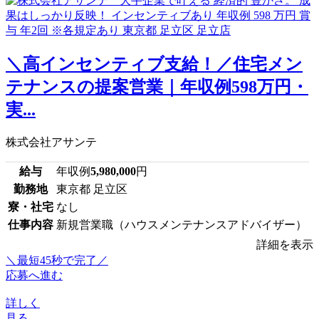
＼高インセンティブ支給！／住宅メン
テナンスの提案営業｜年収例598万円・
実...
株式会社アサンテ
給与
年収例
5,980,000
円
勤務地
東京都 足立区
寮・社宅
なし
仕事内容
新規営業職（ハウスメンテナンスアドバイザー）
詳細を表示
＼最短45秒で完了／
応募へ進む
詳しく
見る