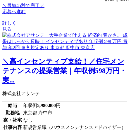
＼最短45秒で完了／
応募へ進む
詳しく
見る
＼高インセンティブ支給！／住宅メン
テナンスの提案営業｜年収例598万円・
実...
株式会社アサンテ
給与
年収例
5,980,000
円
勤務地
東京都 府中市
寮・社宅
なし
仕事内容
新規営業職（ハウスメンテナンスアドバイザー）