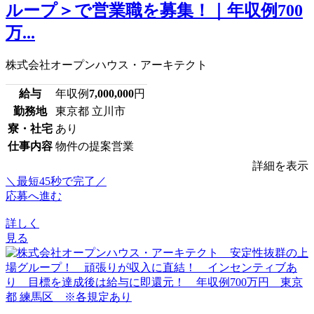
ループ＞で営業職を募集！｜年収例700
万...
株式会社オープンハウス・アーキテクト
給与
年収例
7,000,000
円
勤務地
東京都 立川市
寮・社宅
あり
仕事内容
物件の提案営業
詳細を表示
＼最短45秒で完了／
応募へ進む
詳しく
見る