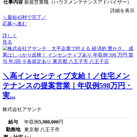
仕事内容
新規営業職（ハウスメンテナンスアドバイザー）
詳細を表示
＼最短45秒で完了／
応募へ進む
詳しく
見る
＼高インセンティブ支給！／住宅メン
テナンスの提案営業｜年収例598万円・
実...
株式会社アサンテ
給与
年収例
5,980,000
円
勤務地
東京都 八王子市