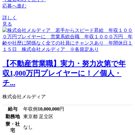
応募へ進む
詳しく
見る
【不動産営業職】実力・努力次第で年
収1,000万円プレイヤーに！／個人・
チ...
株式会社メルディア
給与
年収例
10,000,000
円
勤務地
東京都 足立区
寮・社
なし
宅