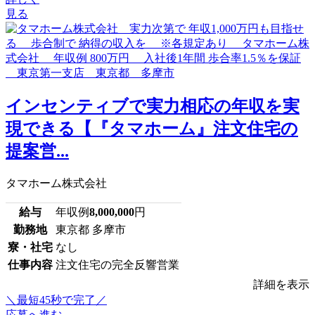
見る
インセンティブで実力相応の年収を実
現できる【『タマホーム』注文住宅の
提案営...
タマホーム株式会社
給与
年収例
8,000,000
円
勤務地
東京都 多摩市
寮・社宅
なし
仕事内容
注文住宅の完全反響営業
詳細を表示
＼最短45秒で完了／
応募へ進む