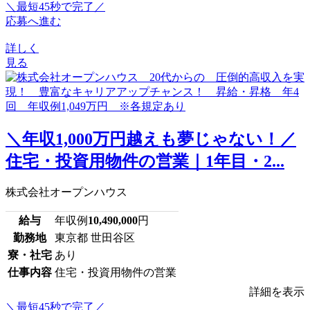
＼最短45秒で完了／
応募へ進む
詳しく
見る
＼年収1,000万円越えも夢じゃない！／
住宅・投資用物件の営業｜1年目・2...
株式会社オープンハウス
給与
年収例
10,490,000
円
勤務地
東京都 世田谷区
寮・社宅
あり
仕事内容
住宅・投資用物件の営業
詳細を表示
＼最短45秒で完了／