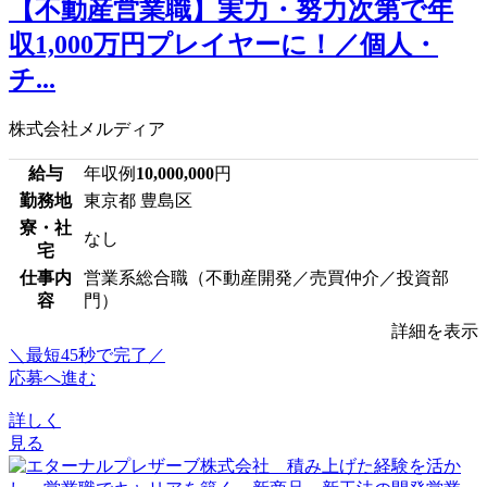
【不動産営業職】実力・努力次第で年
収1,000万円プレイヤーに！／個人・
チ...
株式会社メルディア
給与
年収例
10,000,000
円
勤務地
東京都 豊島区
寮・社
なし
宅
仕事内
営業系総合職（不動産開発／売買仲介／投資部
容
門）
詳細を表示
＼最短45秒で完了／
応募へ進む
詳しく
見る