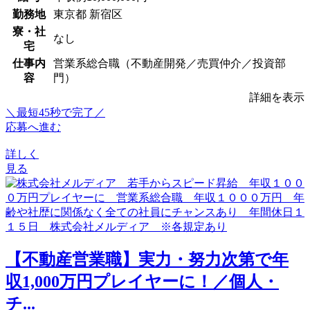
勤務地
東京都 新宿区
寮・社
なし
宅
仕事内
営業系総合職（不動産開発／売買仲介／投資部
容
門）
詳細を表示
＼最短45秒で完了／
応募へ進む
詳しく
見る
【不動産営業職】実力・努力次第で年
収1,000万円プレイヤーに！／個人・
チ...