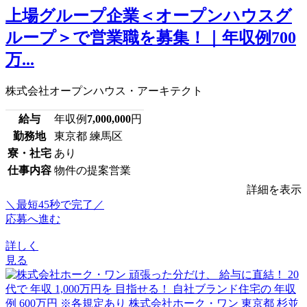
上場グループ企業＜オープンハウスグ
ループ＞で営業職を募集！｜年収例700
万...
株式会社オープンハウス・アーキテクト
給与
年収例
7,000,000
円
勤務地
東京都 練馬区
寮・社宅
あり
仕事内容
物件の提案営業
詳細を表示
＼最短45秒で完了／
応募へ進む
詳しく
見る