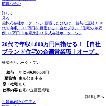
応募へ進む
詳しく
見る
20代で年収1,000万円目指せる！【自社
ブランド住宅の企画営業職｜オープ...
株式会社ホーク・ワン
給与
年収例
6,000,000
円
勤務地
東京都 府中市
寮・社宅
あり
仕事内容
住宅の企画営業職
詳細を表示
＼最短45秒で完了／