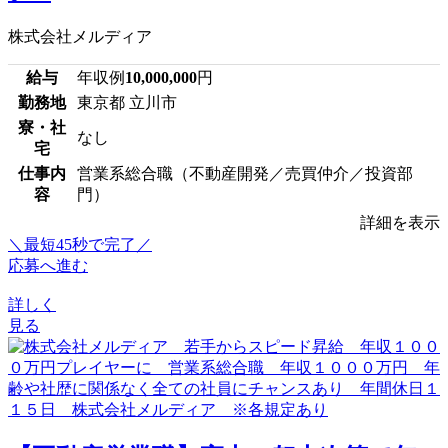
株式会社メルディア
給与
年収例
10,000,000
円
勤務地
東京都 立川市
寮・社
なし
宅
仕事内
営業系総合職（不動産開発／売買仲介／投資部
容
門）
詳細を表示
＼最短45秒で完了／
応募へ進む
詳しく
見る