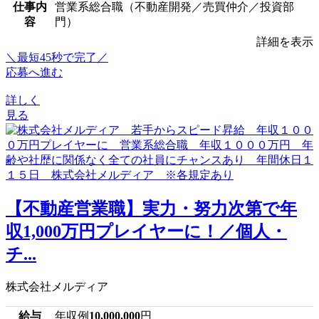
仕事内
営業系総合職（不動産開発／売買仲介／投資部
容
門）
詳細を表示
＼最短45秒で完了／
応募へ進む
詳しく
見る
【不動産営業職】実力・努力次第で年
収1,000万円プレイヤーに！／個人・
チ...
株式会社メルディア
給与
年収例
10,000,000
円