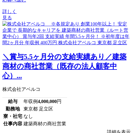
詳しく
見る
＼賞与5.5ヶ月分の支給実績あり／建築
商材の商社営業（既存の法人顧客中
心）...
株式会社アベルコ
給与
年収例
4,000,000
円
勤務地
東京都 足立区
寮・社宅
なし
仕事内容
建築商材の商社営業
詳細を表示