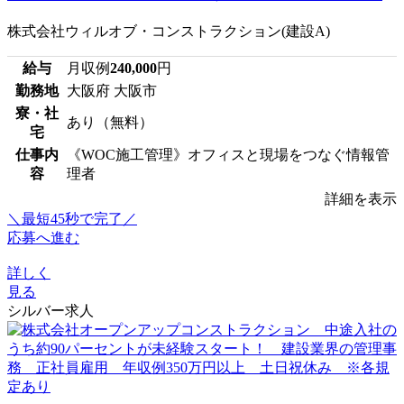
株式会社ウィルオブ・コンストラクション(建設A)
給与
月収例
240,000
円
勤務地
大阪府 大阪市
寮・社
あり（無料）
宅
仕事内
《WOC施工管理》オフィスと現場をつなぐ情報管
容
理者
詳細を表示
＼最短45秒で完了／
応募へ進む
詳しく
見る
シルバー求人