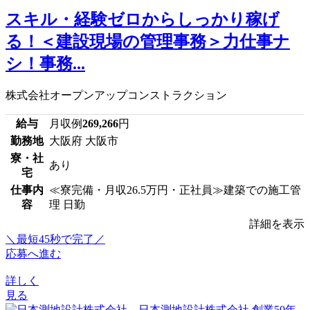
スキル・経験ゼロからしっかり稼げ
る！＜建設現場の管理事務＞力仕事ナ
シ！事務...
株式会社オープンアップコンストラクション
給与
月収例
269,266
円
勤務地
大阪府 大阪市
寮・社
あり
宅
仕事内
≪寮完備・月収26.5万円・正社員≫建築での施工管
容
理 日勤
詳細を表示
＼最短45秒で完了／
応募へ進む
詳しく
見る