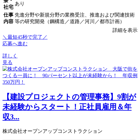
寮・
あり
社宅
仕事
先進分野や新規分野の業務受注、推進および関連技術
内容
等の研究開発（鋼構造／道路／河川／都市計画）
詳細を表示
＼最短45秒で完了／
応募へ進む
詳しく
見る
【建設プロジェクトの管理事務】9割が
未経験からスタート！正社員雇用＆年
収3...
株式会社オープンアップコンストラクション