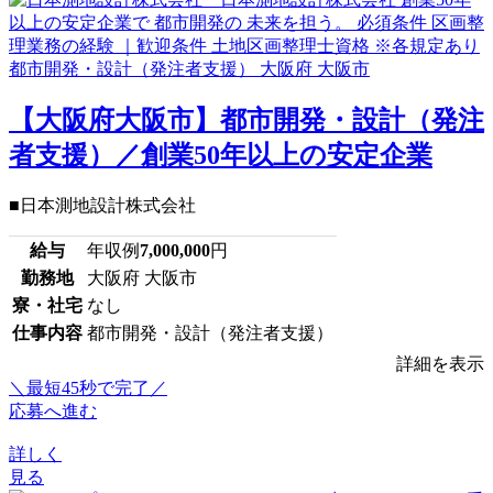
【大阪府大阪市】都市開発・設計（発注
者支援）／創業50年以上の安定企業
■日本測地設計株式会社
給与
年収例
7,000,000
円
勤務地
大阪府 大阪市
寮・社宅
なし
仕事内容
都市開発・設計（発注者支援）
詳細を表示
＼最短45秒で完了／
応募へ進む
詳しく
見る