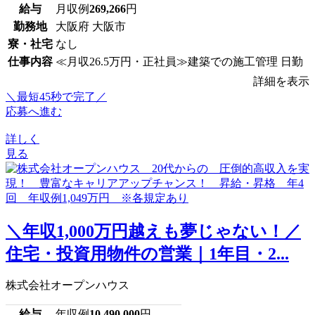
給与
月収例
269,266
円
勤務地
大阪府 大阪市
寮・社宅
なし
仕事内容
≪月収26.5万円・正社員≫建築での施工管理 日勤
詳細を表示
＼最短45秒で完了／
応募へ進む
詳しく
見る
＼年収1,000万円越えも夢じゃない！／
住宅・投資用物件の営業｜1年目・2...
株式会社オープンハウス
給与
年収例
10,490,000
円