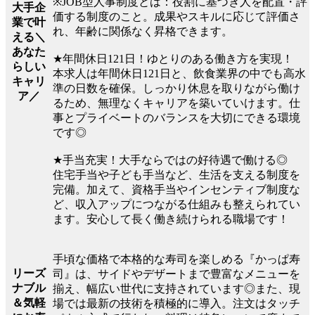
※JOB型人事制度とは：役割に基づき人を配置・評
大手企
価する制度のこと。成果やスキルに応じて評価さ
業で叶
れ、年齢に関係なく昇格できます。
える＼
あなた
★年間休日121日！ゆとりのある働き方を実現！
らしい
本求人は年間休日121日と、飲食業界の中でも高水
キャリ
準の日数を確保。しっかり休息を取りながら働け
ア／
るため、無理なくキャリアを築いていけます。仕
事とプライベートのバランスを大切にできる環境
です◎
★手当充実！大手ならではの好待遇で働ける◎
住宅手当や子ども手当など、生活を支える制度を
完備。加えて、資格手当やインセンティブ制度な
ど、収入アップにつながる仕組みも整えられてい
ます。安心して長く働き続けられる職場です！
手頃な価格で本格的な寿司を楽しめる『かっぱ寿
リーズ
司』は、サイドやデザートまで豊富なメニューを
ナブル
揃え、幅広い世代に支持されています◎また、現
＆気軽
場では最新の技術を積極的に導入。注文はタッチ