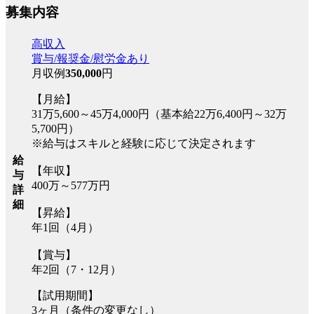
募集内容
高収入
賞与/報奨金/慰労金あり
月収例
350,000
円
【月給】
31万5,600～45万4,000円（基本給22万6,400円～32万
5,700円）
※給与はスキルと経験に応じて決定されます
給
【年収】
与
400万～577万円
詳
細
【昇給】
年1回（4月）
【賞与】
年2回（7・12月）
【試用期間】
3ヶ月（条件の変更なし）