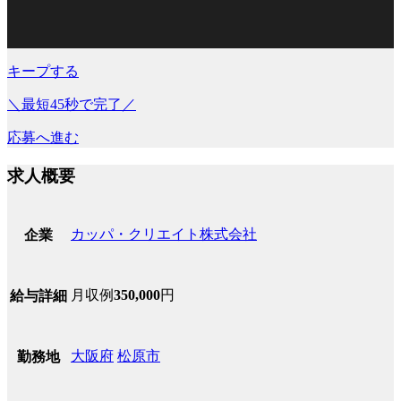
キープする
＼最短45秒で完了／
応募へ進む
求人概要
カッパ・クリエイト株式会社
企業
月収例
350,000
円
給与詳細
大阪府
松原市
勤務地