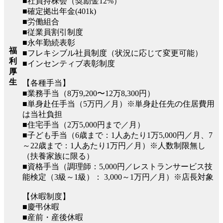
■社員持株会（奨励金12%）
■確定拠出年金(401k)
■労働組合
■従業員割引制度
■永年勤続表彰
福
■フレキシブル社員制度（状況に応じて変更可能）
利
■インセンティブ表彰制度
厚
生
【各種手当】
■業務手当（8万9,200〜12万8,300円）
■単身赴任手当（5万円／月）※単身赴任先の住居費用
は当社負担
■住宅手当（2万5,000円まで／月）
■子ども手当（6歳まで：1人あたり1万5,000円／月、7
～22歳まで：1人あたり1万円／月）※人数制限無し
（扶養家族に限る）
■資格手当（調理師：5,000円／レストランサービス技
能検定（3級～1級）： 3,000～1万円／月）※店長対象
【休暇制度】
■慶弔休暇
■産前・産後休暇