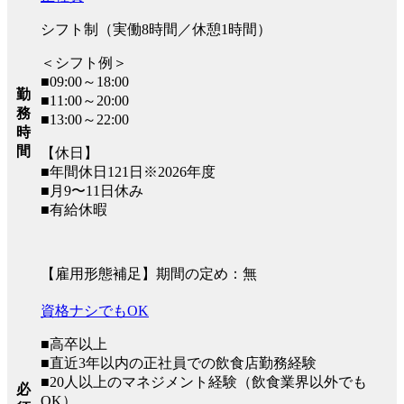
シフト制（実働8時間／休憩1時間）
＜シフト例＞
■09:00～18:00
勤
■11:00～20:00
務
■13:00～22:00
時
間
【休日】
■年間休日121日※2026年度
■月9〜11日休み
■有給休暇
【雇用形態補足】期間の定め：無
資格ナシでもOK
■高卒以上
■直近3年以内の正社員での飲食店勤務経験
■20人以上のマネジメント経験（飲食業界以外でも
必
OK）