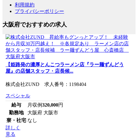
利用規約
プライバシーポリシー
大阪府でおすすめの求人
【姫路発の濃厚とんこつラーメン店『ラー麺ずんどう
屋』の店舗スタッフ・店長候...
株式会社ZUND 求人番号：1198404
スペシャル
給与
月収例
320,000
円
勤務地
大阪府 大阪市
寮・社宅
なし
詳しく
見る