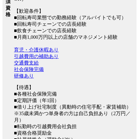
須
資
【歓迎条件】
格
■回転寿司業態での勤務経験（アルバイトでも可）
■回転寿司チェーンでの店長経験
■飲食チェーンでの店長経験
■月商1,000万円以上の店舗のマネジメント経験
育児・介護休暇あり
引越費用の補助あり
交通費支給
社会保険完備
研修あり
【待遇】
■各種社会保険完備
■定期評価（年1回）
■借り上げ社宅制度（異動時の住宅手配・家賃補助）
※35歳未満かつ単身者の方は自己負担あり（2万円／
月）
■転勤時の引越費用会社負担
■資格合格奨励金