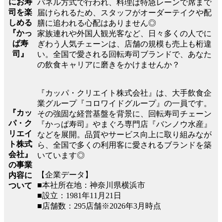
にお寿
パネル方式で行われ、料理は特急レーンで席まで
司を楽
届けられるため、スタッフがオーダーテイクや配
しめる
膳に追われる心配はありません◎
『かっ
家族連れや外国人観光客など、日々多くの人でに
ぱ寿
ぎわう人気チェーンは、店舗の規模も売上も桁違
司』
い。全国で愛される回転寿司ブランドで、あなた
の飲食キャリアに磨きをかけませんか？
『カッパ・クリエイト株式会社』は、大手飲食企
業グループ『コロワイドグループ』の一員です。
『カッ
その強固な経営基盤を背景に、回転寿司チェーン
パ・ク
『かっぱ寿司』やまぐろ専門店『バンノウ水産』
リエイ
などを展開。品質やサービス向上に取り組みなが
ト株式
ら、全国で多くの利用客に愛されるブランドを築
会社』
いています◎
の事業
【企業データ】
内容に
■本社所在地：神奈川県横浜市
ついて
■設立：1981年11月21日
■店舗数：295店舗※2026年3月時点