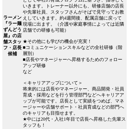
いきます。トレーナー以外にも、研修店舗の店長
や先輩社員、スタッフさんがそばで見守ってお教
ラーメン
えしていきます。約4週間後、配属店舗に戻って
『ラー麺
現場に出ます。（介護や家庭事情によっては近隣
ずんどう
店舗での研修も可能）
屋』の店
★その他にも学びの機会が充実！
舗スタッ
■コミュニケーションスキルなどの全社研修（階
フ・店長
層別）
候補
■店長やマネージャーへ昇格するためのフォロー
アップ研修
など
＜キャリアアップについて＞
将来的には店長やマネージャー、商品開発・社員
育成・採用などを行う管理部門などへキャリアア
ップが可能です。店長として実績をつめば、マネ
ージャーや店舗サポート・社員育成などの部門へ
のキャリアも目指せます。
★中には20代・入社1年目で店長へ昇格した先輩ス
タッフも！