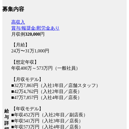
募集内容
高収入
賞与/報奨金/慰労金あり
月収例
320,000
円
【月給】
24万〜31万1,000円
【想定年収】
年収400万～573万円（一般社員）
【月収モデル】
■32万7,863円（入社1年目／店舗スタッフ）
■42万4,762円（入社2年目／店長）
■47万7,857円（入社4年目／店長）
【年収モデル】
給
■年収452万円（入社2年目／副店長）
与
■年収541万円（入社3年目／店長）
詳
■年収573万円（入社4年目／店長）