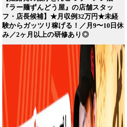
『ラー麺ずんどう屋』の店舗スタッ
フ・店長候補】★月収例32万円★未経
験からガッツリ稼げる！／月9〜10日休
み／2ヶ月以上の研修あり◎