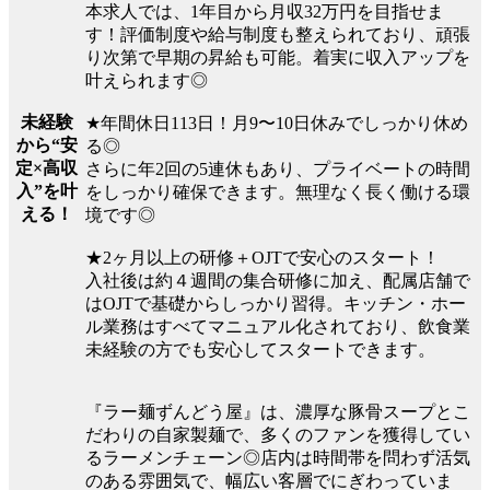
本求人では、1年目から月収32万円を目指せま
す！評価制度や給与制度も整えられており、頑張
り次第で早期の昇給も可能。着実に収入アップを
叶えられます◎
未経験
★年間休日113日！月9〜10日休みでしっかり休め
から“安
る◎
定×高収
さらに年2回の5連休もあり、プライベートの時間
入”を叶
をしっかり確保できます。無理なく長く働ける環
える！
境です◎
★2ヶ月以上の研修＋OJTで安心のスタート！
入社後は約４週間の集合研修に加え、配属店舗で
はOJTで基礎からしっかり習得。キッチン・ホー
ル業務はすべてマニュアル化されており、飲食業
未経験の方でも安心してスタートできます。
『ラー麺ずんどう屋』は、濃厚な豚骨スープとこ
だわりの自家製麺で、多くのファンを獲得してい
るラーメンチェーン◎店内は時間帯を問わず活気
のある雰囲気で、幅広い客層でにぎわっていま