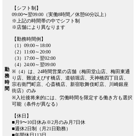
【シフト制】
09:00〜翌09:00（実働8時間／休憩60分以上）
※上記の時間帯の中でシフト制
※店舗により異なります
【勤務時間例】
（1）09:00～18:00
（2）11:00～20:00
（3）17:00～翌02:00
（4）24:00～翌09:00
勤
※（4）は、24時間営業の店舗（梅田堂山店、梅田東通
務
り店、難波えびす橋店、道頓堀店、天神橋四丁目店、
時
宗右衛門町店、心斎橋店、新宿歌舞伎町店、川崎銀座
間
街店）のみ
※入社後将来的には、労働時間を限定する働き方も選択
可能（条件が異なる）
【休日】
■月9〜10日休み※2月のみ月7日休
■週休2日制（月21日勤務）
■年間休日113日