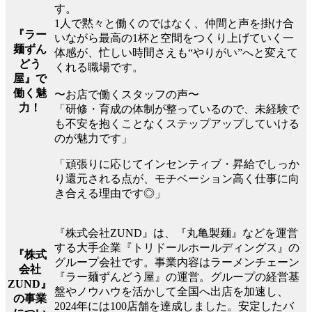
す。
1人で黙々と働くのではなく、仲間と声を掛け合
『ラー
いながら最高の1杯と空間をつくり上げていく一
麺ずん
体感が、忙しい時間さえも“やりがい”へと変えて
どう
くれる職場です。
屋』で
働く魅
〜お店で働くスタッフの声〜
力！
「研修・育成の体制が整っているので、未経験で
も不安を抱くことなくステップアップしていける
のが魅力です」
「頑張りに応じてインセンティブ・昇給でしっか
り還元される点が、モチベーション高く仕事に向
き合える理由です◎」
『株式会社ZUND』は、『丸亀製麺』などを運営
する大手企業『トリドールホールディングス』の
『株式
グループ会社です。事業内容はラーメンチェーン
会社
『ラー麺ずんどう屋』の運営。グループの経営基
ZUND』
盤やノウハウを活かして全国へ出店を加速し、
の事業
2024年には100店舗を達成しました。安定したバ