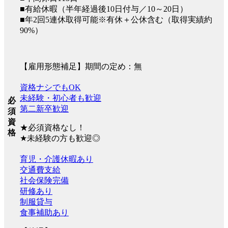
■有給休暇（半年経過後10日付与／10～20日）
■年2回5連休取得可能※有休＋公休含む（取得実績約
90%）
【雇用形態補足】期間の定め：無
資格ナシでもOK
未経験・初心者も歓迎
必
第二新卒歓迎
須
資
★必須資格なし！
格
★未経験の方も歓迎◎
育児・介護休暇あり
交通費支給
社会保険完備
研修あり
制服貸与
食事補助あり