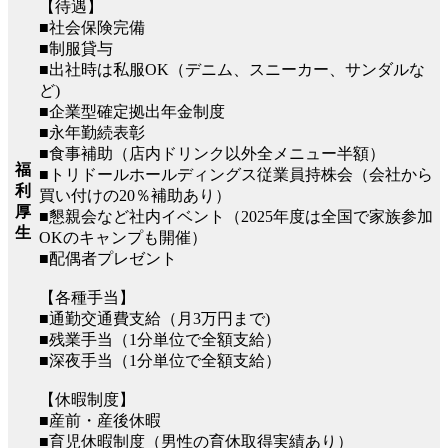
【待遇】
■社会保険完備
■制服貸与
■出社時は私服OK（デニム、スニーカー、サンダルな
ど)
■企業型確定拠出年金制度
■永年勤続表彰
■食事補助（店内ドリンク以外全メニュー半額）
福
■トリドールホールディングス従業員持株会（会社から
利
買い付けの20％補助あり）
厚
■懇親会など社内イベント（2025年度は全国で家族参加
生
OKのキャンプも開催）
■配偶者プレゼント
【各種手当】
■通勤交通費支給（月3万円まで)
■残業手当（1分単位で全額支給）
■深夜手当（1分単位で全額支給）
【休暇制度】
■産前・産後休暇
■育児休暇制度（男性の育休取得実績あり）