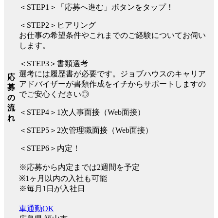
＜STEP1＞「応募へ進む」ボタンをタップ！
＜STEP2＞ヒアリング
お仕事の希望条件やこれまでのご経験についてお伺い
します。
＜STEP3＞書類選考
選考には履歴書が必要です。ジョブハウスのキャリア
応
アドバイザーが書類作成をイチからサポートしますの
募
でご安心ください◎
の
流
＜STEP4＞1次人事面接（Web面接）
れ
＜STEP5＞2次管理職面接（Web面接）
＜STEP6＞内定！
※応募から内定までは2週間を予定
※1ヶ月以内の入社も可能
※毎月1日が入社日
車通勤OK