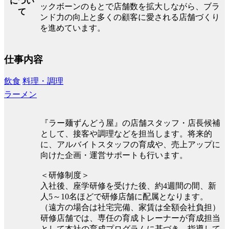
につい
ックボーンのもとで店舗数を拡大しながら、ブラ
て
ンド力の向上と多くの顧客に愛される店舗づくり
を進めています。
仕事内容
飲食
料理・調理
ラーメン
『ラー麺ずんどう屋』の店舗スタッフ・店長候補
として、接客や調理などを担当します。将来的
に、アルバイトスタッフの育成や、売上アップに
向けた企画・運営サポートも行います。
＜研修制度＞
入社後、座学研修を受けた後、約4週間の間、新
人5～10名ほどで研修店舗に配属となります。
（遠方の場合は社宅完備、家賃は全額会社負担）
研修店舗では、専任の育成トレーナーが育成担当
として本社の育成プログラムに基づき、指導して