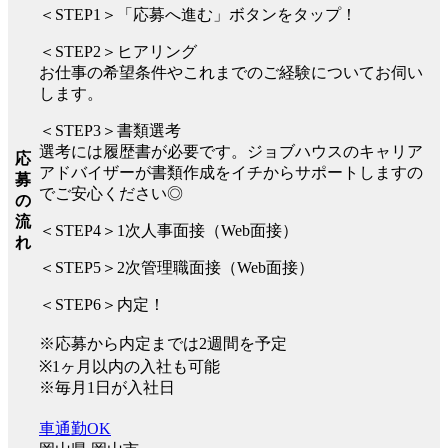
＜STEP1＞「応募へ進む」ボタンをタップ！
＜STEP2＞ヒアリング
お仕事の希望条件やこれまでのご経験についてお伺い
します。
＜STEP3＞書類選考
選考には履歴書が必要です。ジョブハウスのキャリア
応
アドバイザーが書類作成をイチからサポートしますの
募
でご安心ください◎
の
流
＜STEP4＞1次人事面接（Web面接）
れ
＜STEP5＞2次管理職面接（Web面接）
＜STEP6＞内定！
※応募から内定までは2週間を予定
※1ヶ月以内の入社も可能
※毎月1日が入社日
車通勤OK