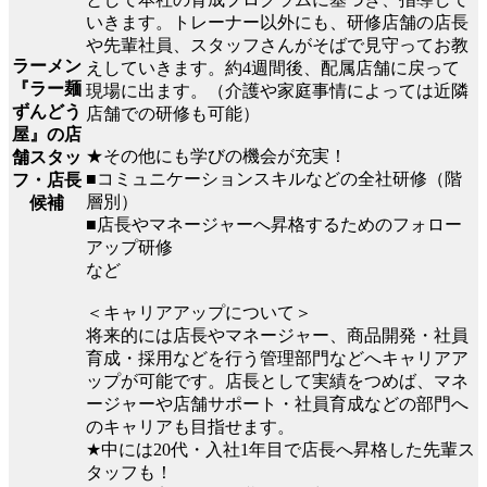
いきます。トレーナー以外にも、研修店舗の店長
や先輩社員、スタッフさんがそばで見守ってお教
ラーメン
えしていきます。約4週間後、配属店舗に戻って
『ラー麺
現場に出ます。（介護や家庭事情によっては近隣
ずんどう
店舗での研修も可能）
屋』の店
★その他にも学びの機会が充実！
舗スタッ
■コミュニケーションスキルなどの全社研修（階
フ・店長
層別）
候補
■店長やマネージャーへ昇格するためのフォロー
アップ研修
など
＜キャリアアップについて＞
将来的には店長やマネージャー、商品開発・社員
育成・採用などを行う管理部門などへキャリアア
ップが可能です。店長として実績をつめば、マネ
ージャーや店舗サポート・社員育成などの部門へ
のキャリアも目指せます。
★中には20代・入社1年目で店長へ昇格した先輩ス
タッフも！