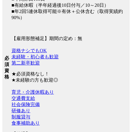
■有給休暇（半年経過後10日付与／10～20日）
■年2回5連休取得可能※有休＋公休含む（取得実績約
90%）
【雇用形態補足】期間の定め：無
資格ナシでもOK
未経験・初心者も歓迎
必
第二新卒歓迎
須
資
★必須資格なし！
格
★未経験の方も歓迎◎
育児・介護休暇あり
交通費支給
社会保険完備
研修あり
制服貸与
食事補助あり