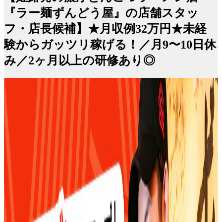
『ラー麺ずんどう屋』の店舗スタッ
フ・店長候補】★月収例32万円★未経
験からガッツリ稼げる！／月9〜10日休
み／2ヶ月以上の研修あり◎