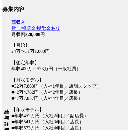
募集内容
高収入
賞与/報奨金/慰労金あり
月収例
320,000
円
【月給】
24万〜31万1,000円
【想定年収】
年収400万～573万円（一般社員）
【月収モデル】
■32万7,863円（入社1年目／店舗スタッフ）
■42万4,762円（入社2年目／店長）
■47万7,857円（入社4年目／店長）
【年収モデル】
給
■年収452万円（入社2年目／副店長）
与
■年収541万円（入社3年目／店長）
詳
■年収573万円（入社4年目／店長）