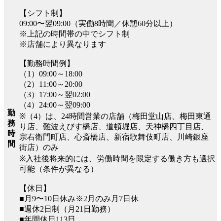
【シフト制】
09:00〜翌09:00（実働8時間／休憩60分以上）
※上記の時間帯の中でシフト制
※店舗により異なります
【勤務時間例】
（1）09:00～18:00
（2）11:00～20:00
（3）17:00～翌02:00
（4）24:00～翌09:00
勤
※（4）は、24時間営業の店舗（梅田堂山店、梅田東通
務
り店、難波えびす橋店、道頓堀店、天神橋四丁目店、
時
宗右衛門町店、心斎橋店、新宿歌舞伎町店、川崎銀座
間
街店）のみ
※入社後将来的には、労働時間を限定する働き方も選択
可能（条件が異なる）
【休日】
■月9〜10日休み※2月のみ月7日休
■週休2日制（月21日勤務）
■年間休日113日