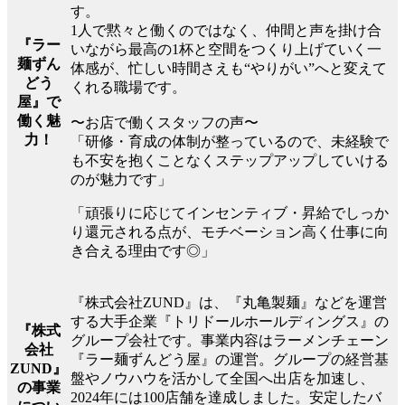
す。
1人で黙々と働くのではなく、仲間と声を掛け合
『ラー
いながら最高の1杯と空間をつくり上げていく一
麺ずん
体感が、忙しい時間さえも“やりがい”へと変えて
どう
くれる職場です。
屋』で
働く魅
〜お店で働くスタッフの声〜
力！
「研修・育成の体制が整っているので、未経験で
も不安を抱くことなくステップアップしていける
のが魅力です」
「頑張りに応じてインセンティブ・昇給でしっか
り還元される点が、モチベーション高く仕事に向
き合える理由です◎」
『株式会社ZUND』は、『丸亀製麺』などを運営
する大手企業『トリドールホールディングス』の
『株式
グループ会社です。事業内容はラーメンチェーン
会社
『ラー麺ずんどう屋』の運営。グループの経営基
ZUND』
盤やノウハウを活かして全国へ出店を加速し、
の事業
2024年には100店舗を達成しました。安定したバ