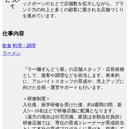
につい
ックボーンのもとで店舗数を拡大しながら、ブラ
て
ンド力の向上と多くの顧客に愛される店舗づくり
を進めています。
仕事内容
飲食
料理・調理
ラーメン
『ラー麺ずんどう屋』の店舗スタッフ・店長候補
として、接客や調理などを担当します。将来的
に、アルバイトスタッフの育成や、売上アップに
向けた企画・運営サポートも行います。
＜研修制度＞
入社後、座学研修を受けた後、約4週間の間、新
人5～10名ほどで研修店舗に配属となります。
（遠方の場合は社宅完備、家賃は全額会社負担）
研修店舗では、専任の育成トレーナーが育成担当
として本社の育成プログラムに基づき、指導して