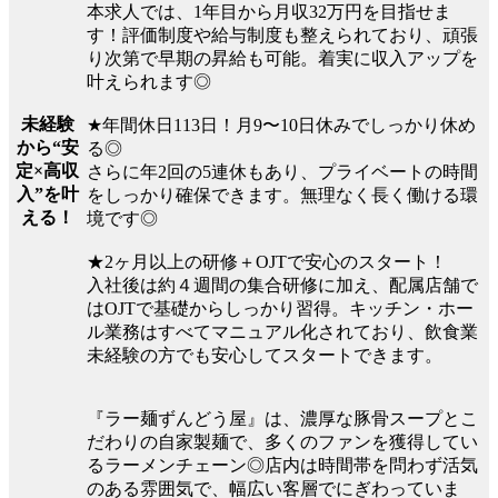
本求人では、1年目から月収32万円を目指せま
す！評価制度や給与制度も整えられており、頑張
り次第で早期の昇給も可能。着実に収入アップを
叶えられます◎
未経験
★年間休日113日！月9〜10日休みでしっかり休め
から“安
る◎
定×高収
さらに年2回の5連休もあり、プライベートの時間
入”を叶
をしっかり確保できます。無理なく長く働ける環
える！
境です◎
★2ヶ月以上の研修＋OJTで安心のスタート！
入社後は約４週間の集合研修に加え、配属店舗で
はOJTで基礎からしっかり習得。キッチン・ホー
ル業務はすべてマニュアル化されており、飲食業
未経験の方でも安心してスタートできます。
『ラー麺ずんどう屋』は、濃厚な豚骨スープとこ
だわりの自家製麺で、多くのファンを獲得してい
るラーメンチェーン◎店内は時間帯を問わず活気
のある雰囲気で、幅広い客層でにぎわっていま