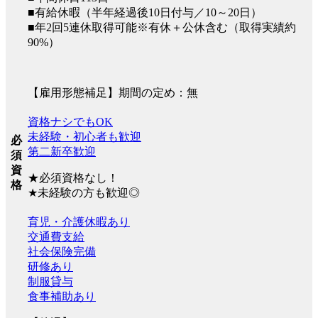
■有給休暇（半年経過後10日付与／10～20日）
■年2回5連休取得可能※有休＋公休含む（取得実績約
90%）
【雇用形態補足】期間の定め：無
資格ナシでもOK
未経験・初心者も歓迎
必
第二新卒歓迎
須
資
★必須資格なし！
格
★未経験の方も歓迎◎
育児・介護休暇あり
交通費支給
社会保険完備
研修あり
制服貸与
食事補助あり