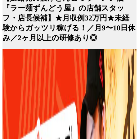
『ラー麺ずんどう屋』の店舗スタッ
フ・店長候補】★月収例32万円★未経
験からガッツリ稼げる！／月9〜10日休
み／2ヶ月以上の研修あり◎