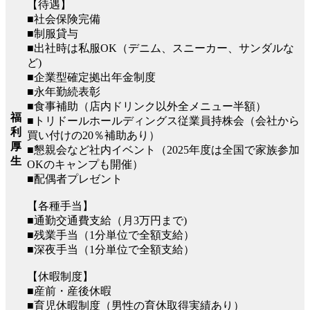
【待遇】
■社会保険完備
■制服貸与
■出社時は私服OK（デニム、スニーカー、サンダルな
ど)
■企業型確定拠出年金制度
■永年勤続表彰
■食事補助（店内ドリンク以外全メニュー半額）
福
■トリドールホールディングス従業員持株会（会社から
利
買い付けの20％補助あり）
厚
■懇親会など社内イベント（2025年度は全国で家族参加
生
OKのキャンプも開催）
■配偶者プレゼント
【各種手当】
■通勤交通費支給（月3万円まで)
■残業手当（1分単位で全額支給）
■深夜手当（1分単位で全額支給）
【休暇制度】
■産前・産後休暇
■育児休暇制度（男性の育休取得実績あり）