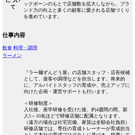
につい
ックボーンのもとで店舗数を拡大しながら、ブラ
て
ンド力の向上と多くの顧客に愛される店舗づくり
を進めています。
仕事内容
飲食
料理・調理
ラーメン
『ラー麺ずんどう屋』の店舗スタッフ・店長候補
として、接客や調理などを担当します。将来的
に、アルバイトスタッフの育成や、売上アップに
向けた企画・運営サポートも行います。
＜研修制度＞
入社後、座学研修を受けた後、約4週間の間、新
人5～10名ほどで研修店舗に配属となります。
（遠方の場合は社宅完備、家賃は全額会社負担）
研修店舗では、専任の育成トレーナーが育成担当
として本社の育成プログラムに基づき、指導して