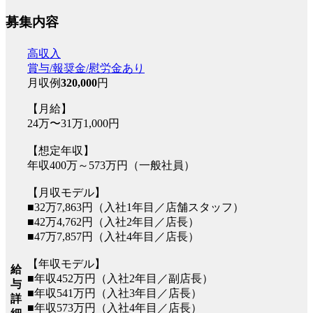
募集内容
高収入
賞与/報奨金/慰労金あり
月収例
320,000
円
【月給】
24万〜31万1,000円
【想定年収】
年収400万～573万円（一般社員）
【月収モデル】
■32万7,863円（入社1年目／店舗スタッフ）
■42万4,762円（入社2年目／店長）
■47万7,857円（入社4年目／店長）
【年収モデル】
給
■年収452万円（入社2年目／副店長）
与
■年収541万円（入社3年目／店長）
詳
■年収573万円（入社4年目／店長）