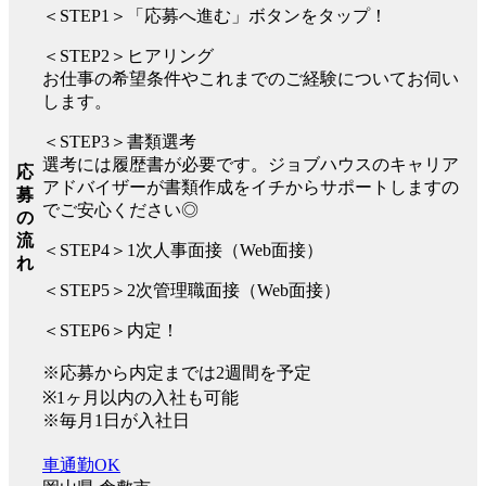
＜STEP1＞「応募へ進む」ボタンをタップ！
＜STEP2＞ヒアリング
お仕事の希望条件やこれまでのご経験についてお伺い
します。
＜STEP3＞書類選考
選考には履歴書が必要です。ジョブハウスのキャリア
応
アドバイザーが書類作成をイチからサポートしますの
募
でご安心ください◎
の
流
＜STEP4＞1次人事面接（Web面接）
れ
＜STEP5＞2次管理職面接（Web面接）
＜STEP6＞内定！
※応募から内定までは2週間を予定
※1ヶ月以内の入社も可能
※毎月1日が入社日
車通勤OK