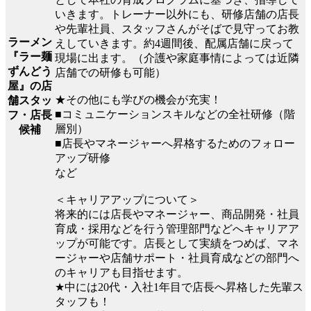
いきます。トレーナー以外にも、研修店舗の店長
や先輩社員、スタッフさんがそばで見守ってお教
ラーメン
えしていきます。約4週間後、配属店舗に戻って
『ラー麺
現場に出ます。（介護や家庭事情によっては近隣
ずんどう
店舗での研修も可能）
屋』の店
★その他にも学びの機会が充実！
舗スタッ
■コミュニケーションスキルなどの全社研修（階
フ・店長
層別）
候補
■店長やマネージャーへ昇格するためのフォロー
アップ研修
など
＜キャリアアップについて＞
将来的には店長やマネージャー、商品開発・社員
育成・採用などを行う管理部門などへキャリアア
ップが可能です。店長として実績をつめば、マネ
ージャーや店舗サポート・社員育成などの部門へ
のキャリアも目指せます。
★中には20代・入社1年目で店長へ昇格した先輩ス
タッフも！