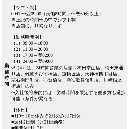
【シフト制】
09:00〜翌09:00（実働8時間／休憩60分以上）
※上記の時間帯の中でシフト制
※店舗により異なります
【勤務時間例】
（1）09:00～18:00
（2）11:00～20:00
（3）17:00～翌02:00
（4）24:00～翌09:00
勤
※（4）は、24時間営業の店舗（梅田堂山店、梅田東通
務
り店、難波えびす橋店、道頓堀店、天神橋四丁目店、
時
宗右衛門町店、心斎橋店、新宿歌舞伎町店、川崎銀座
間
街店）のみ
※入社後将来的には、労働時間を限定する働き方も選択
可能（条件が異なる）
【休日】
■月9〜10日休み※2月のみ月7日休
■週休2日制（月21日勤務）
■年間休日113日