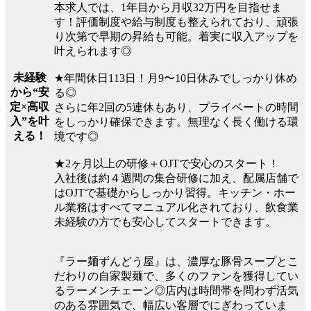
本求人では、1年目から月収32万円を目指せま
す！評価制度や給与制度も整えられており、頑張
り次第で早期の昇給も可能。着実に収入アップを
叶えられます◎
未経験
★年間休日113日！月9〜10日休みでしっかり休め
から“安
る◎
定×高収
さらに年2回の5連休もあり、プライベートの時間
入”を叶
をしっかり確保できます。無理なく長く働ける環
える！
境です◎
★2ヶ月以上の研修＋OJTで安心のスタート！
入社後は約４週間の集合研修に加え、配属店舗で
はOJTで基礎からしっかり習得。キッチン・ホー
ル業務はすべてマニュアル化されており、飲食業
未経験の方でも安心してスタートできます。
『ラー麺ずんどう屋』は、濃厚な豚骨スープとこ
だわりの自家製麺で、多くのファンを獲得してい
るラーメンチェーン◎店内は時間帯を問わず活気
のある雰囲気で、幅広い客層でにぎわっていま