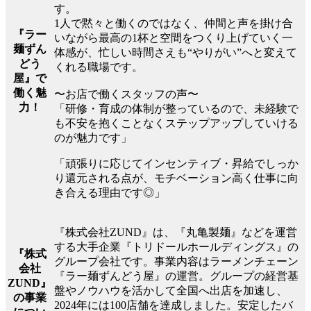
す。
1人で黙々と働くのではなく、仲間と声を掛け合
『ラー
いながら最高の1杯と空間をつくり上げていく一
麺ずん
体感が、忙しい時間さえも“やりがい”へと変えて
どう
くれる職場です。
屋』で
働く魅
〜お店で働くスタッフの声〜
力！
「研修・育成の体制が整っているので、未経験で
も不安を抱くことなくステップアップしていける
のが魅力です」
「頑張りに応じてインセンティブ・昇給でしっか
り還元される点が、モチベーション高く仕事に向
き合える理由です◎」
『株式会社ZUND』は、『丸亀製麺』などを運営
する大手企業『トリドールホールディングス』の
『株式
グループ会社です。事業内容はラーメンチェーン
会社
『ラー麺ずんどう屋』の運営。グループの経営基
ZUND』
盤やノウハウを活かして全国へ出店を加速し、
の事業
2024年には100店舗を達成しました。安定したバ