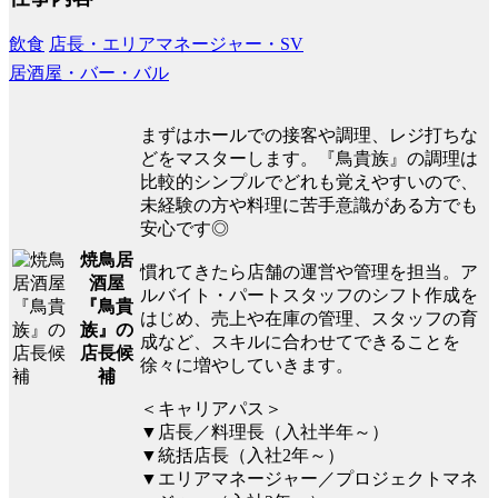
飲食
店長・エリアマネージャー・SV
居酒屋・バー・バル
まずはホールでの接客や調理、レジ打ちな
どをマスターします。『鳥貴族』の調理は
比較的シンプルでどれも覚えやすいので、
未経験の方や料理に苦手意識がある方でも
安心です◎
焼鳥居
慣れてきたら店舗の運営や管理を担当。ア
酒屋
ルバイト・パートスタッフのシフト作成を
『鳥貴
はじめ、売上や在庫の管理、スタッフの育
族』の
成など、スキルに合わせてできることを
店長候
徐々に増やしていきます。
補
＜キャリアパス＞
▼店長／料理長（入社半年～）
▼統括店長（入社2年～）
▼エリアマネージャー／プロジェクトマネ