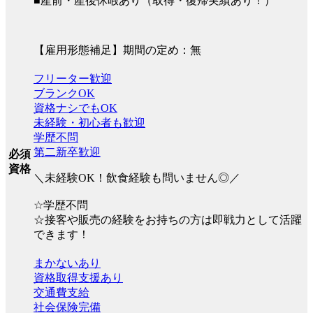
■産前・産後休暇あり（取得・復帰実績あり！）
【雇用形態補足】期間の定め：無
フリーター歓迎
ブランクOK
資格ナシでもOK
未経験・初心者も歓迎
学歴不問
第二新卒歓迎
必須
資格
＼未経験OK！飲食経験も問いません◎／
☆学歴不問
☆接客や販売の経験をお持ちの方は即戦力として活躍
できます！
まかないあり
資格取得支援あり
交通費支給
社会保険完備