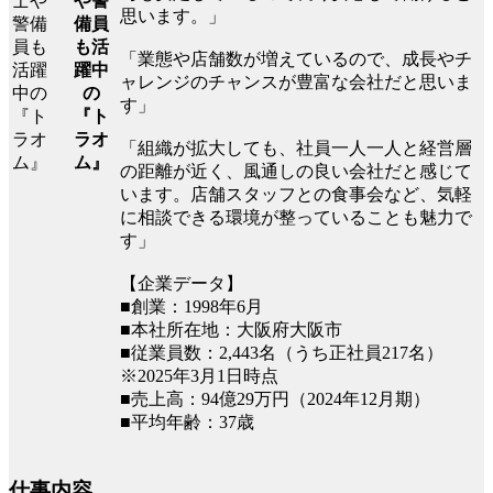
や警
思います。」
備員
も活
「業態や店舗数が増えているので、成長やチ
躍中
ャレンジのチャンスが豊富な会社だと思いま
の
す」
『ト
ラオ
「組織が拡大しても、社員一人一人と経営層
ム』
の距離が近く、風通しの良い会社だと感じて
います。店舗スタッフとの食事会など、気軽
に相談できる環境が整っていることも魅力で
す」
【企業データ】
■創業：1998年6月
■本社所在地：大阪府大阪市
■従業員数：2,443名（うち正社員217名）
※2025年3月1日時点
■売上高：94億29万円（2024年12月期）
■平均年齢：37歳
仕事内容