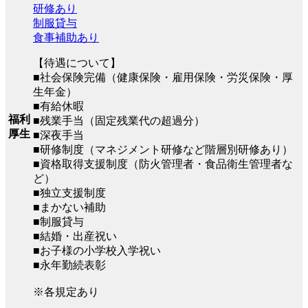
研修あり
制服貸与
食事補助あり
【待遇について】
■社会保険完備（健康保険・雇用保険・労災保険・厚
生年金）
■有給休暇
福利
■残業手当（固定残業代の超過分）
厚生
■深夜手当
■研修制度（マネジメント研修など階層別研修あり）
■資格取得支援制度（防火管理者・食品衛生管理者な
ど）
■独立支援制度
■まかない補助
■制服貸与
■結婚・出産祝い
■お子様の小学校入学祝い
■永年勤続表彰
※各規定あり