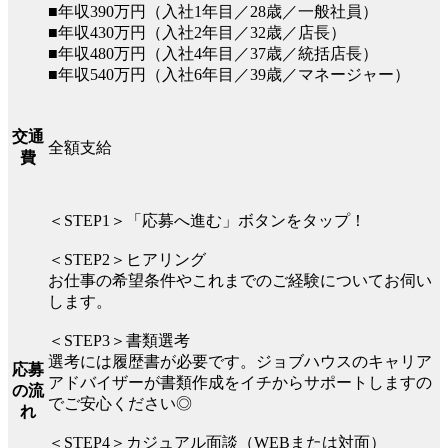
■年収390万円（入社1年目／28歳／一般社員）
■年収430万円（入社2年目／32歳／店長）
■年収480万円（入社4年目／37歳／統括店長）
■年収540万円（入社6年目／39歳／マネージャー）
交通
全額支給
費
＜STEP1＞「応募へ進む」ボタンをタップ！
＜STEP2＞ヒアリング
お仕事の希望条件やこれまでのご経験についてお伺い
します。
＜STEP3＞書類選考
選考には履歴書が必要です。ジョブハウスのキャリア
応募
アドバイザーが書類作成をイチからサポートしますの
の流
でご安心ください◎
れ
＜STEP4＞カジュアル面談（WEBまたは対面）