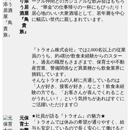
ークル仲間とのカジュアルな飲み会はもちろ
り添
ん、“華金”の仕事帰りの一杯にもぴったり！
う居
居心地のいい大衆酒場として、若年層を中心
酒屋
に幅広い世代に親しまれています。
『鳥
貴
族』
『トラオム株式会社』では2,000名以上の従業
員のうち、約4割が飲食未経験からのスター
ト。過去の職歴もさまざまで、保育士や不動
産営業、警備関係など異業種から飲食業界に
挑戦しています。
そんなトラオムの人材に共通しているのは
「人が好き、接客が好き」なこと！飲食未経
験の方でも、「お客さんが喜んでくれること
がうれしい！」という気持ちがあればすぐに
ご活躍いただけます◎
★社員が語る『トラオム』の魅力★
元保
「トラオムでは休みの希望が通りやすく、給
育士
与も安定しているので長く安心して働けると