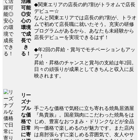
活躍
◆関東エリアの店長の約7割がトラオムで店長
可能
デビュー☆
◎安
なんと関東エリアでは店長の約7割が、トラオ
心の
ムで初めて店長職に就いたそう。充実の研修
環境
プログラムがあるから、あなたも未経験から
で成
店長デビューを実現できるはず！
長で
き
◆年2回の昇給・賞与でモチベーションもアッ
る！
プ！
昇給・昇格のチャンスと賞与の支給は年2回。
日々の頑張りが成果としてきちんと収入に反
映されます。
リー
ズナ
手ごろな価格で気軽に立ち寄れる焼鳥居酒屋
ブル
『鳥貴族』。国産鶏肉にこだわった焼鳥をは
な価
じめ、豊富なおつまみ・ドリンクなどが全品
格で
均一価格で楽しめるのが魅力です。また店内
日常
は肩肘張らずに楽しめる雰囲気で、友人やサ
に寄