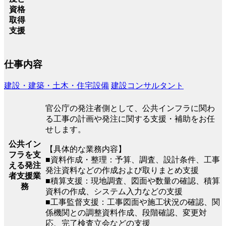
資格
取得
支援
仕事内容
建設・建築・土木・住宅設備
建設コンサルタント
官公庁の発注者側として、公共インフラに関わ
る工事の計画や発注に関する支援・補助をお任
せします。
公共イン
【具体的な業務内容】
フラを支
■資料作成・整理：予算、調査、設計条件、工事
える発注
発注資料などの作成および取りまとめ支援
者支援業
■積算支援：現地調査、図面や数量の確認、積算
務
資料の作成、システム入力などの支援
■工事監督支援：工事図面や施工状況の確認、関
係機関との調整資料作成、段階確認、変更対
応、完了検査立会などの支援