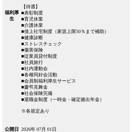
【待遇】
福利厚
■表彰制度
生
■育児休業
■介護休業
■借上社宅制度（家賃上限50％まで補助）
■健康診断
■ストレスチェック
■傷害保険
■従業員貸付制度
■社員旅行
■社内運動会
■各種同好会活動
■会員制福利厚生サービス
■慶弔見舞金
■社会保険完備
■退職金制度（一時金・確定拠出年金）
※各規定あり
2026年 07月 01日
公開日