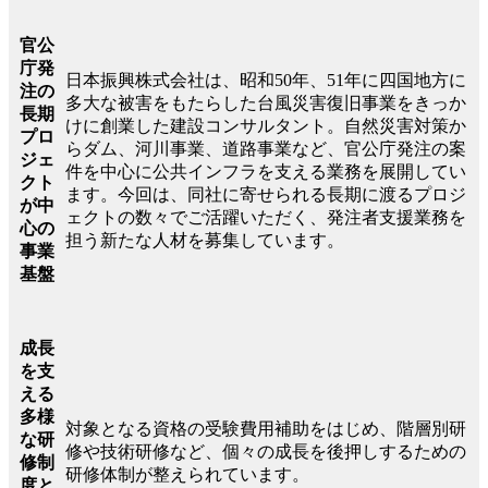
官公
庁発
日本振興株式会社は、昭和50年、51年に四国地方に
注の
多大な被害をもたらした台風災害復旧事業をきっか
長期
けに創業した建設コンサルタント。自然災害対策か
プロ
らダム、河川事業、道路事業など、官公庁発注の案
ジェ
件を中心に公共インフラを支える業務を展開してい
クト
ます。今回は、同社に寄せられる長期に渡るプロジ
が中
ェクトの数々でご活躍いただく、発注者支援業務を
心の
担う新たな人材を募集しています。
事業
基盤
成長
を支
える
多様
対象となる資格の受験費用補助をはじめ、階層別研
な研
修や技術研修など、個々の成長を後押しするための
修制
研修体制が整えられています。
度と