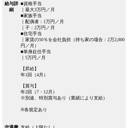
■資格手当
給与詳
｜最大3万円／月
細
■家族手当
｜配偶者：1万円／月
｜子：2万円／月
■住宅手当
｜家賃の50％を会社負担（持ち家の場合：2万2,000
円／月）
■単身赴任手当
｜5万円／月
【昇給】
年1回（4月）
【賞与】
年2回（7・12月）
※別途、特別賞与あり（業績により支給）
※各規定あり
支給（上限なし）
交通費