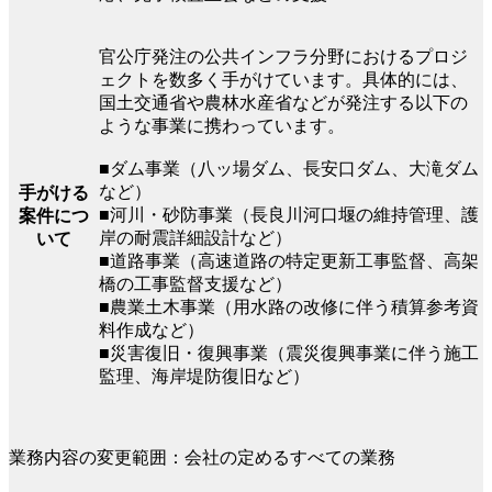
官公庁発注の公共インフラ分野におけるプロジ
ェクトを数多く手がけています。具体的には、
国土交通省や農林水産省などが発注する以下の
ような事業に携わっています。
■ダム事業（八ッ場ダム、長安口ダム、大滝ダム
など）
手がける
■河川・砂防事業（長良川河口堰の維持管理、護
案件につ
岸の耐震詳細設計など）
いて
■道路事業（高速道路の特定更新工事監督、高架
橋の工事監督支援など）
■農業土木事業（用水路の改修に伴う積算参考資
料作成など）
■災害復旧・復興事業（震災復興事業に伴う施工
監理、海岸堤防復旧など）
業務内容の変更範囲：会社の定めるすべての業務