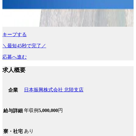
キープする
＼最短45秒で完了／
応募へ進む
求人概要
日本振興株式会社 北陸支店
企業
年収例
5,000,000
円
給与詳細
あり
寮・社宅