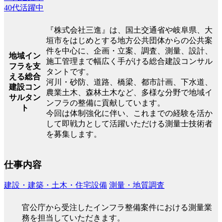
40代活躍中
『株式会社三進』は、国土交通省や岐阜県、大
垣市をはじめとする地方公共団体からの公共案
件を中心に、企画・立案、調査、測量、設計、
地域イン
施工管理まで幅広く手がける総合建設コンサル
フラを支
タントです。
える総合
河川・砂防、道路、橋梁、都市計画、下水道、
建設コン
農業土木、森林土木など、多様な分野で地域イ
サルタン
ンフラの整備に貢献しています。
ト
今回は体制強化に伴い、これまでの経験を活か
して即戦力として活躍いただける測量士技術者
を募集します。
仕事内容
建設・建築・土木・住宅設備
測量・地質調査
官公庁から受注したインフラ整備案件における測量業
務を担当していただきます。