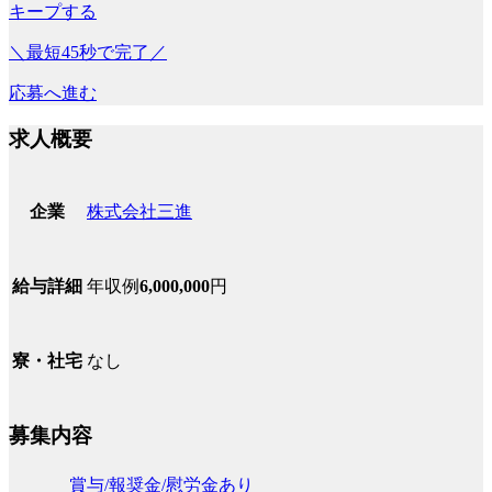
キープする
＼最短45秒で完了／
応募へ進む
求人概要
株式会社三進
企業
年収例
6,000,000
円
給与詳細
なし
寮・社宅
募集内容
賞与/報奨金/慰労金あり