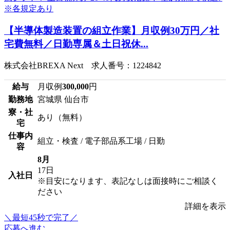
【半導体製造装置の組立作業】月収例30万円／社
宅費無料／日勤専属＆土日祝休...
株式会社BREXA Next 求人番号：1224842
給与
月収例
300,000
円
勤務地
宮城県 仙台市
寮・社
あり（無料）
宅
仕事内
組立・検査 / 電子部品系工場 / 日勤
容
8月
17日
入社日
※目安になります、表記なしは面接時にご相談く
ださい
詳細を表示
＼最短45秒で完了／
応募へ進む