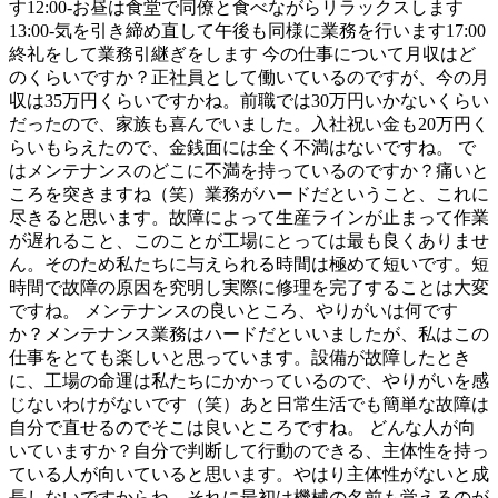
す12:00-お昼は食堂で同僚と食べながらリラックスします
13:00-気を引き締め直して午後も同様に業務を行います17:00
終礼をして業務引継ぎをします 今の仕事について月収はど
のくらいですか？正社員として働いているのですが、今の月
収は35万円くらいですかね。前職では30万円いかないくらい
だったので、家族も喜んでいました。入社祝い金も20万円く
らいもらえたので、金銭面には全く不満はないですね。 で
はメンテナンスのどこに不満を持っているのですか？痛いと
ころを突きますね（笑）業務がハードだということ、これに
尽きると思います。故障によって生産ラインが止まって作業
が遅れること、このことが工場にとっては最も良くありませ
ん。そのため私たちに与えられる時間は極めて短いです。短
時間で故障の原因を究明し実際に修理を完了することは大変
ですね。 メンテナンスの良いところ、やりがいは何です
か？メンテナンス業務はハードだといいましたが、私はこの
仕事をとても楽しいと思っています。設備が故障したとき
に、工場の命運は私たちにかかっているので、やりがいを感
じないわけがないです（笑）あと日常生活でも簡単な故障は
自分で直せるのでそこは良いところですね。 どんな人が向
いていますか？自分で判断して行動のできる、主体性を持っ
ている人が向いていると思います。やはり主体性がないと成
長しないですからね。それに最初は機械の名前も覚えるのが