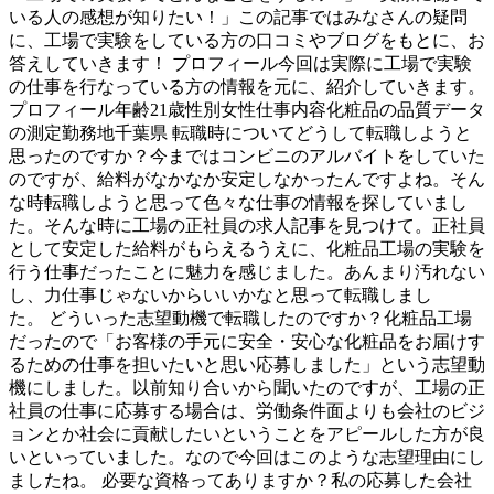
いる人の感想が知りたい！」この記事ではみなさんの疑問
に、工場で実験をしている方の口コミやブログをもとに、お
答えしていきます！ プロフィール今回は実際に工場で実験
の仕事を行なっている方の情報を元に、紹介していきます。
プロフィール年齢21歳性別女性仕事内容化粧品の品質データ
の測定勤務地千葉県 転職時についてどうして転職しようと
思ったのですか？今まではコンビニのアルバイトをしていた
のですが、給料がなかなか安定しなかったんですよね。そん
な時転職しようと思って色々な仕事の情報を探していまし
た。そんな時に工場の正社員の求人記事を見つけて。正社員
として安定した給料がもらえるうえに、化粧品工場の実験を
行う仕事だったことに魅力を感じました。あんまり汚れない
し、力仕事じゃないからいいかなと思って転職しまし
た。 どういった志望動機で転職したのですか？化粧品工場
だったので「お客様の手元に安全・安心な化粧品をお届けす
るための仕事を担いたいと思い応募しました」という志望動
機にしました。以前知り合いから聞いたのですが、工場の正
社員の仕事に応募する場合は、労働条件面よりも会社のビジ
ョンとか社会に貢献したいということをアピールした方が良
いといっていました。なので今回はこのような志望理由にし
ましたね。 必要な資格ってありますか？私の応募した会社