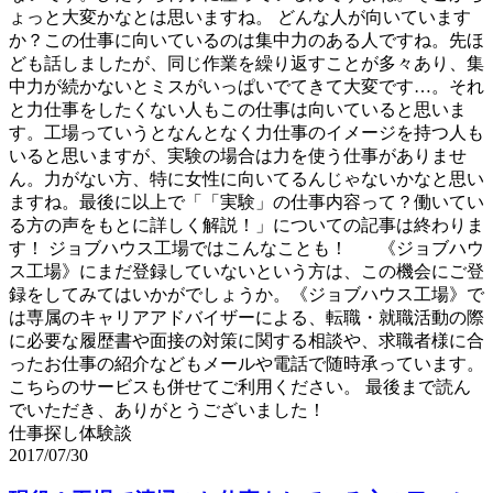
ょっと大変かなとは思いますね。 どんな人が向いています
か？この仕事に向いているのは集中力のある人ですね。先ほ
ども話しましたが、同じ作業を繰り返すことが多々あり、集
中力が続かないとミスがいっぱいでてきて大変です…。それ
と力仕事をしたくない人もこの仕事は向いていると思いま
す。工場っていうとなんとなく力仕事のイメージを持つ人も
いると思いますが、実験の場合は力を使う仕事がありませ
ん。力がない方、特に女性に向いてるんじゃないかなと思い
ますね。最後に以上で「「実験」の仕事内容って？働いてい
る方の声をもとに詳しく解説！」についての記事は終わりま
す！ ジョブハウス工場ではこんなことも！ 《ジョブハウ
ス工場》にまだ登録していないという方は、この機会にご登
録をしてみてはいかがでしょうか。《ジョブハウス工場》で
は専属のキャリアアドバイザーによる、転職・就職活動の際
に必要な履歴書や面接の対策に関する相談や、求職者様に合
ったお仕事の紹介などもメールや電話で随時承っています。
こちらのサービスも併せてご利用ください。 最後まで読ん
でいただき、ありがとうございました！
仕事探し体験談
2017/07/30