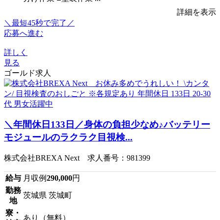
詳細を表示
＼最短45秒で完了／
応募へ進む
詳しく
見る
ゴールド求人
＼年間休日133日／身体の負担少なめ♪バッテリー
モジュールのラクラク目視検...
株式会社BREXA Next 求人番号：981399
給与
月収例
290,000
円
勤務
茨城県 茨城町
地
寮・
あり（無料）