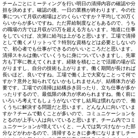
チームごとにミーティングを行い明日の清掃内容の確認や分
担を決めます。確認の後、一日の業務が終わります。今の仕
事について月収の相場はどのくらいですか？平均して20万く
らいからが多いですね。ただ昇給制度などもあるので、うち
の職場の方では月収が25万を超える方もいます。地道に仕事
をしていけば、次第に給与は上がると思います。工場で清掃
として働くメリットって？特別な資格などは必要としないの
で、初心者でも仕事ができるのがいいところだと思います。
清掃スキルは働いていくうちに身についていきますし、先輩
方も丁寧に教えてくれます。経験を積むことで活躍の場が広
がりますし、自分の技術も上がります。働く期間が長ければ
長いほど、良いですね。工場で働く上で大変なことって何で
すか？意外と知られてないかもしれませんが、結構体力が必
要です。工場での清掃は結構歩き回ったり、立ち仕事が多か
ったりするので、最低限の体力が求められますね。働く前に
いろいろ考えてもしょうがないですし結局は慣れなので、働
くうちに解決する問題だと思います。どんな人に向いていま
すか？チームで動くことが多いので、コミュニケーションを
とるのが上手い人は向いていると思います。チーム内でコミ
ュニケーションが増えていくと、一人では気づけなかった部
分などがわかるので、清掃するときに参考になりますしチー