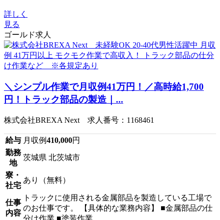
詳しく
見る
ゴールド求人
＼シンプル作業で月収例41万円！／高時給1,700
円！トラック部品の製造｜...
株式会社BREXA Next 求人番号：1168461
給与
月収例
410,000
円
勤務
茨城県 北茨城市
地
寮・
あり（無料）
社宅
トラックに使用される金属部品を製造している工場で
仕事
のお仕事です。 【具体的な業務内容】 ■金属部品の仕
内容
分け作業 ■塗装作業 ...