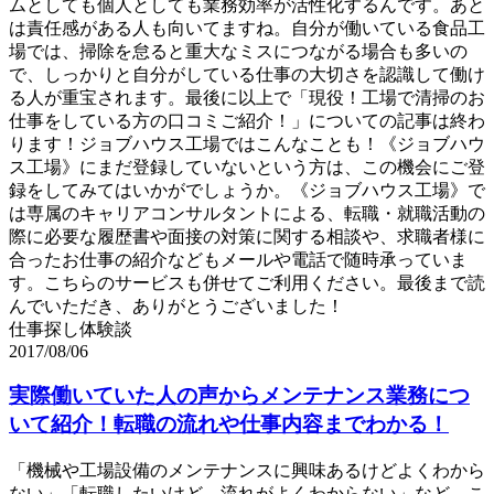
ムとしても個人としても業務効率が活性化するんです。あと
は責任感がある人も向いてますね。自分が働いている食品工
場では、掃除を怠ると重大なミスにつながる場合も多いの
で、しっかりと自分がしている仕事の大切さを認識して働け
る人が重宝されます。最後に以上で「現役！工場で清掃のお
仕事をしている方の口コミご紹介！」についての記事は終わ
ります！ジョブハウス工場ではこんなことも！《ジョブハウ
ス工場》にまだ登録していないという方は、この機会にご登
録をしてみてはいかがでしょうか。《ジョブハウス工場》で
は専属のキャリアコンサルタントによる、転職・就職活動の
際に必要な履歴書や面接の対策に関する相談や、求職者様に
合ったお仕事の紹介などもメールや電話で随時承っていま
す。こちらのサービスも併せてご利用ください。最後まで読
んでいただき、ありがとうございました！
仕事探し体験談
2017/08/06
実際働いていた人の声からメンテナンス業務につ
いて紹介！転職の流れや仕事内容までわかる！
「機械や工場設備のメンテナンスに興味あるけどよくわから
ない」「転職したいけど、流れがよくわからない」など…こ