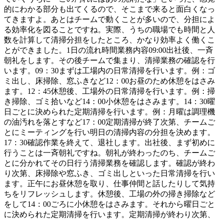
的にわかる部分も出てくるので、そこまで来ると面白くなっ
てきますよ。あとはチームで動くことが多いので、分担によ
る効率化を図ることですね。実際、うちの職場でも時間と人
数を計算して清掃分担をしたところ、かなり効率よく働くこ
とができました。1日の流れ時間業務内容09:00出社後、一斉
朝礼をします。その後チームで集まり、清掃業務の確認を行
います。09：30まずは工場内の日常清掃を行います。例：ゴ
ミ出し、床掃除、窓ふきなど12：00お昼のため休憩をはさみ
ます。12：45休憩後、工場外の日常清掃を行います。例：掃
き掃除、ゴミ拾いなど14：00小休憩をはさみます。14：30曜
日ごとに決められた定期清掃を行います。例：月曜は調理機
の油汚れを落とすなど17：00定期清掃が終了次第、チームご
とにミーティングを行い明日の清掃内容の分担を決めます。
17：30確認作業を終えて、退社します。出社後、まず初めに
行うことは一斉朝礼ですね。朝礼が終わったのち、チームご
とに分かれてその日行う清掃業務を確認します。確認が終わ
り次第、床掃除や窓ふき、ゴミ出しといった日常清掃を行い
ます。正午にお昼休憩を取り、仕事仲間と話したりして気持
ちをリフレッシュします。休憩後、工場の外の掃き掃除など
をして14：00ごろに小休憩をはさみます。それから曜日ごと
に決められた定期清掃を行います。定期清掃が終わり次第、