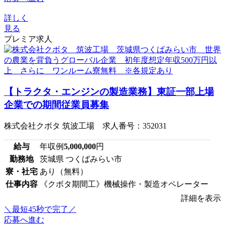
詳しく
見る
プレミア求人
【トラクタ・エンジンの製造業務】東証一部上場
企業での期間従業員募集
株式会社クボタ 筑波工場 求人番号：352031
給与
年収例
5,000,000
円
勤務地
茨城県 つくばみらい市
寮・社宅
あり（無料）
仕事内容
《クボタ期間工》機械操作・製造オペレーター
詳細を表示
＼最短45秒で完了／
応募へ進む