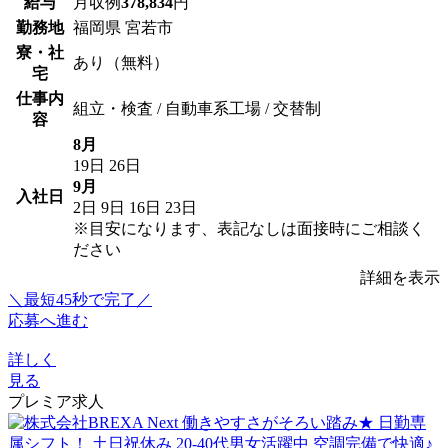
給与
月収例
378,834
円
勤務地
福岡県 宮若市
寮・社
あり（無料）
宅
仕事内
組立・検査 / 自動車系工場 / 交替制
容
8月
19日
26日
9月
入社日
2日
9日
16日
23日
※目安になります、表記なしは面接時にご相談く
ださい
詳細を表示
＼最短45秒で完了／
応募へ進む
詳しく
見る
プレミア求人