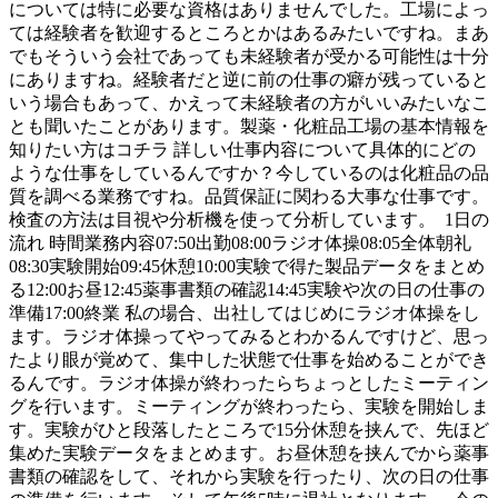
については特に必要な資格はありませんでした。工場によっ
ては経験者を歓迎するところとかはあるみたいですね。まあ
でもそういう会社であっても未経験者が受かる可能性は十分
にありますね。経験者だと逆に前の仕事の癖が残っていると
いう場合もあって、かえって未経験者の方がいいみたいなこ
とも聞いたことがあります。製薬・化粧品工場の基本情報を
知りたい方はコチラ 詳しい仕事内容について具体的にどの
ような仕事をしているんですか？今しているのは化粧品の品
質を調べる業務ですね。品質保証に関わる大事な仕事です。
検査の方法は目視や分析機を使って分析しています。 1日の
流れ 時間業務内容07:50出勤08:00ラジオ体操08:05全体朝礼
08:30実験開始09:45休憩10:00実験で得た製品データをまとめ
る12:00お昼12:45薬事書類の確認14:45実験や次の日の仕事の
準備17:00終業 私の場合、出社してはじめにラジオ体操をし
ます。ラジオ体操ってやってみるとわかるんですけど、思っ
たより眼が覚めて、集中した状態で仕事を始めることができ
るんです。ラジオ体操が終わったらちょっとしたミーティン
グを行います。ミーティングが終わったら、実験を開始しま
す。実験がひと段落したところで15分休憩を挟んで、先ほど
集めた実験データをまとめます。お昼休憩を挟んでから薬事
書類の確認をして、それから実験を行ったり、次の日の仕事