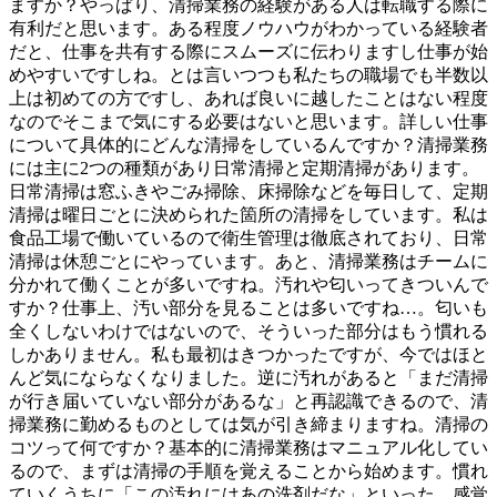
ますか？やっぱり、清掃業務の経験がある人は転職する際に
有利だと思います。ある程度ノウハウがわかっている経験者
だと、仕事を共有する際にスムーズに伝わりますし仕事が始
めやすいですしね。とは言いつつも私たちの職場でも半数以
上は初めての方ですし、あれば良いに越したことはない程度
なのでそこまで気にする必要はないと思います。詳しい仕事
について具体的にどんな清掃をしているんですか？清掃業務
には主に2つの種類があり日常清掃と定期清掃があります。
日常清掃は窓ふきやごみ掃除、床掃除などを毎日して、定期
清掃は曜日ごとに決められた箇所の清掃をしています。私は
食品工場で働いているので衛生管理は徹底されており、日常
清掃は休憩ごとにやっています。あと、清掃業務はチームに
分かれて働くことが多いですね。汚れや匂いってきついんで
すか？仕事上、汚い部分を見ることは多いですね…。匂いも
全くしないわけではないので、そういった部分はもう慣れる
しかありません。私も最初はきつかったですが、今ではほと
んど気にならなくなりました。逆に汚れがあると「まだ清掃
が行き届いていない部分があるな」と再認識できるので、清
掃業務に勤めるものとしては気が引き締まりますね。清掃の
コツって何ですか？基本的に清掃業務はマニュアル化してい
るので、まずは清掃の手順を覚えることから始めます。慣れ
ていくうちに「この汚れにはあの洗剤だな」といった、感覚