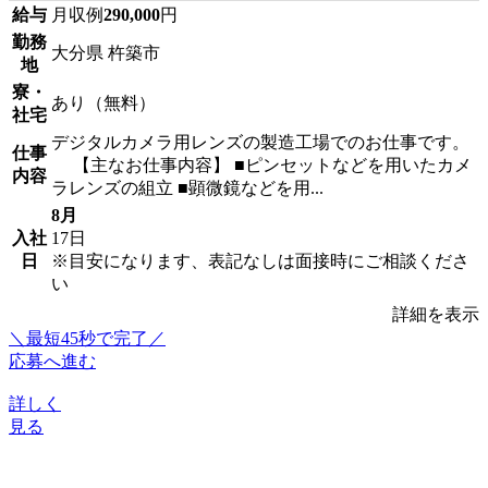
給与
月収例
290,000
円
勤務
大分県 杵築市
地
寮・
あり（無料）
社宅
デジタルカメラ用レンズの製造工場でのお仕事です。
仕事
【主なお仕事内容】 ■ピンセットなどを用いたカメ
内容
ラレンズの組立 ■顕微鏡などを用...
8月
入社
17日
日
※目安になります、表記なしは面接時にご相談くださ
い
詳細を表示
＼最短45秒で完了／
応募へ進む
詳しく
見る