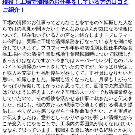
現役！工場で清掃のお仕事をしている方の口コミ
ご紹介！
工場の清掃のお仕事ってどんなことをするの？転職した人な
らではの意見が聞きたい！そんなみなさんが気になる情報に
ついて、現在働いている方の声をご紹介します！プロフィー
ル今回は、実際に工場で清掃業務を行なっている方を例に紹
介していきます。プロフィール年齢42歳性別女性仕事内容食
品工場内での清掃作業勤務地千葉県転職時について転職した
きっかけはなんですか？今まではスーパーでレジ打ちのアル
バイトや清掃のパートをしていたのですが、やっぱり安定し
た収入や充実した福利厚生が欲しくて。正社員になりたいと
思い、転職しました。職場も近くなったし、月収も上がって
やっぱり転職してよかったと思ってます。面接での志望理由
はどのように答えましたか？前職のスーパーでも清掃業務を
していたので、その経験を活かせる仕事に就きたいと伝えま
した。他にも、他の方たちが職場で心地よく働ける環境を提
供し、やりがいを感じながら一生懸命働きたいことも重点的
に伝えましたね。意外としっかりやるのが難しい清掃だから
こそ念入りにやることで、工場内の雰囲気が良くなればいい
ななんて思っています。転職する際に活かせる経験とかあり