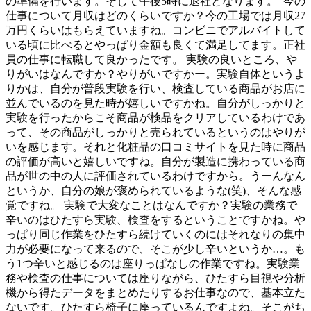
の準備を行います。そして午後5時に退社となります。 今の
仕事について月収はどのくらいですか？今の工場では月収27
万円くらいはもらえていますね。コンビニでアルバイトして
いる頃に比べるとやっぱり金額も良くて満足してます。正社
員の仕事に転職して良かったです。 実験の良いところ、や
りがいはなんですか？やりがいですかー。実験自体というよ
りかは、自分が普段実験を行い、検査している商品がお店に
並んでいるのを見た時が嬉しいですかね。自分がしっかりと
実験を行ったからこそ商品が検品をクリアしているわけであ
って、その商品がしっかりと売られているというのはやりが
いを感じます。それと化粧品の口コミサイトを見た時に商品
の評価が高いと嬉しいですね。自分が製造に携わっている商
品が世の中の人に評価されているわけですから。うーんなん
というか、自分の娘が褒められているような(笑)、そんな感
覚ですね。 実験で大変なことはなんですか？実験の業務で
辛いのはひたすら実験、検査をするということですかね。や
っぱり同じ作業をひたすら続けていくのにはそれなりの集中
力が必要になって来るので、そこが少し辛いというか…。も
う1つ辛いと感じるのは座りっぱなしの作業ですね。実験業
務や検査の仕事については座りながら、ひたすら目視や分析
機から得たデータをまとめたりするお仕事なので、基本立た
ないです。ひたすら椅子に座っているんですよね。そこがち