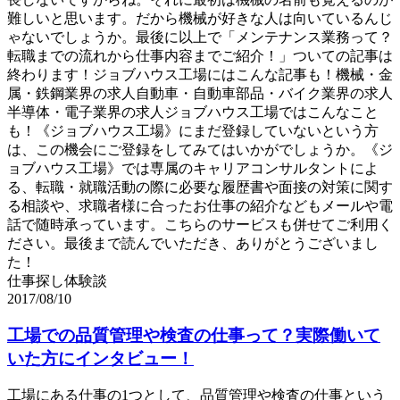
難しいと思います。だから機械が好きな人は向いているんじ
ゃないでしょうか。最後に以上で「メンテナンス業務って？
転職までの流れから仕事内容までご紹介！」ついての記事は
終わります！ジョブハウス工場にはこんな記事も！機械・金
属・鉄鋼業界の求人自動車・自動車部品・バイク業界の求人
半導体・電子業界の求人ジョブハウス工場ではこんなこと
も！《ジョブハウス工場》にまだ登録していないという方
は、この機会にご登録をしてみてはいかがでしょうか。《ジ
ョブハウス工場》では専属のキャリアコンサルタントによ
る、転職・就職活動の際に必要な履歴書や面接の対策に関す
る相談や、求職者様に合ったお仕事の紹介などもメールや電
話で随時承っています。こちらのサービスも併せてご利用く
ださい。最後まで読んでいただき、ありがとうございまし
た！
仕事探し体験談
2017/08/10
工場での品質管理や検査の仕事って？実際働いて
いた方にインタビュー！
工場にある仕事の1つとして、品質管理や検査の仕事という