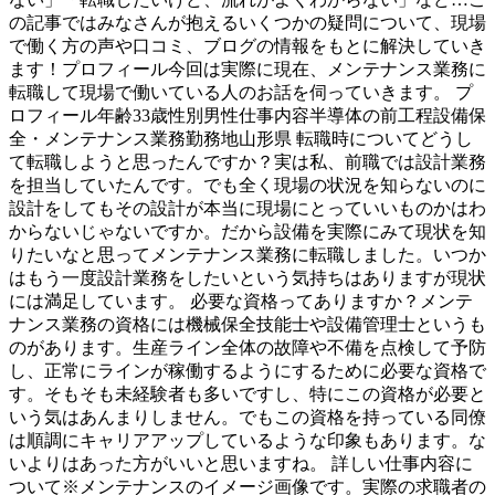
の記事ではみなさんが抱えるいくつかの疑問について、現場
で働く方の声や口コミ、ブログの情報をもとに解決していき
ます！プロフィール今回は実際に現在、メンテナンス業務に
転職して現場で働いている人のお話を伺っていきます。 プ
ロフィール年齢33歳性別男性仕事内容半導体の前工程設備保
全・メンテナンス業務勤務地山形県 転職時についてどうし
て転職しようと思ったんですか？実は私、前職では設計業務
を担当していたんです。でも全く現場の状況を知らないのに
設計をしてもその設計が本当に現場にとっていいものかはわ
からないじゃないですか。だから設備を実際にみて現状を知
りたいなと思ってメンテナンス業務に転職しました。いつか
はもう一度設計業務をしたいという気持ちはありますが現状
には満足しています。 必要な資格ってありますか？メンテ
ナンス業務の資格には機械保全技能士や設備管理士というも
のがあります。生産ライン全体の故障や不備を点検して予防
し、正常にラインが稼働するようにするために必要な資格で
す。そもそも未経験者も多いですし、特にこの資格が必要と
いう気はあんまりしません。でもこの資格を持っている同僚
は順調にキャリアアップしているような印象もあります。な
いよりはあった方がいいと思いますね。 詳しい仕事内容に
ついて※メンテナンスのイメージ画像です。実際の求職者の