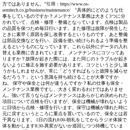
方ではありません。”引用：https://www.os-
semitech.co.jp/business/maintenance/ ”具体的にどのような仕
事をしているのですか？メンテナンス業務は大きく3つに分
かれていて、点検・修理・整備となっています。点検は製品
の品質を保つため毎日行います。また修理は故障が発生した
ときに素早く原因を探し改善するというものです。あと整備
は部品交換などを行い、設備を使い続けられるよう準備を整
えるというものになっています。これら以外にデータの入れ
替えも業務に含まれています。 メンテナンスにコツってあ
りますか？故障が起きた際には、また同じのトラブルが起き
ないように修正を施す必要があります。コツというと少し違
うかもしれませんが、常に「どうすればもっと故障を減らせ
るだろう？」という意識を持ち続けることが大事ですか
ね。 保守や保全とは何が違うんですか？私の仕事も保全・
メンテナンス業務ですし、大きく変わるわけではありませ
ん。強いて言うならばメンテナンスはあらかじめ決められた
項目について点検を行いますが、保全は機械が壊れないよう
に日頃から点検・修理を行います。保守は機械が壊れた時に
元に戻すというところに重点を置いているので、保全とは若
干異なります。 1日の流れ8:00-朝礼をしてからラジオ体操で
体を動かします8:30-異変がないか巡回しつつ待機していま