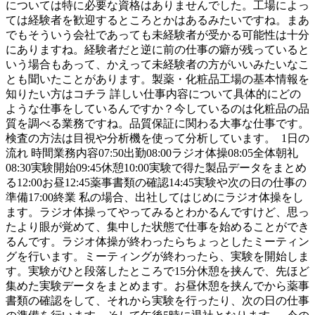
については特に必要な資格はありませんでした。工場によっ
ては経験者を歓迎するところとかはあるみたいですね。まあ
でもそういう会社であっても未経験者が受かる可能性は十分
にありますね。経験者だと逆に前の仕事の癖が残っていると
いう場合もあって、かえって未経験者の方がいいみたいなこ
とも聞いたことがあります。製薬・化粧品工場の基本情報を
知りたい方はコチラ 詳しい仕事内容について具体的にどの
ような仕事をしているんですか？今しているのは化粧品の品
質を調べる業務ですね。品質保証に関わる大事な仕事です。
検査の方法は目視や分析機を使って分析しています。 1日の
流れ 時間業務内容07:50出勤08:00ラジオ体操08:05全体朝礼
08:30実験開始09:45休憩10:00実験で得た製品データをまとめ
る12:00お昼12:45薬事書類の確認14:45実験や次の日の仕事の
準備17:00終業 私の場合、出社してはじめにラジオ体操をし
ます。ラジオ体操ってやってみるとわかるんですけど、思っ
たより眼が覚めて、集中した状態で仕事を始めることができ
るんです。ラジオ体操が終わったらちょっとしたミーティン
グを行います。ミーティングが終わったら、実験を開始しま
す。実験がひと段落したところで15分休憩を挟んで、先ほど
集めた実験データをまとめます。お昼休憩を挟んでから薬事
書類の確認をして、それから実験を行ったり、次の日の仕事