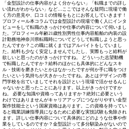
「金型設計の仕事内容がよく分からない」「転職までの詳し
い流れがわからない」など…ここではそんな疑問に現場で働
く方の意見や、口コミの情報をもとにお答えしていきます！
プロフィール本コラムでは金型設計の現場で働く人にインタ
ビューをして転職のきっかけや仕事の内容について伺いまし
た。プロフィール年齢21歳性別男性仕事内容船舶の内装の設
計勤務地神奈川県転職時についてどうして転職しようと思っ
たんですか？この職に就くまではアルバイトをしていまし
た。給料も少なく安定しませんでしたし、実際もっと給料が
欲しいと思ったのがきっかけですね。 どういった志望動機
で転職したんですか？給料のほかにも具体的にどんなスキ
ル・技術を磨きたいとかはなかったですが何か手に職をつけ
たいという気持ちが大きかったですね。あとはデザインの専
門学校を出ていましてそれを設計という現場で活かせるんじ
ゃないかと思ったことにあります。以上がきっかけですか
ね。 必要な知識や資格ってありますか？絶対に必要という
わけではありませんがキャリアアップにつながりやすい金型
製作技能士という国家資格はあります。この資格を持ってい
ると職業訓練指導員になるために必要な実技試験も免除され
ます。詳しい仕事内容について具体的にどのような仕事や作
業をしているのですか？金型設計って多分馴染みがないので