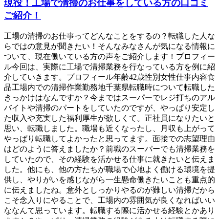
現役！工場で清掃のお仕事をしている方の口コミ
ご紹介！
工場の清掃のお仕事ってどんなことをするの？転職した人な
らではの意見が聞きたい！そんなみなさんが気になる情報に
ついて、現在働いている方の声をご紹介します！プロフィー
ル今回は、実際に工場で清掃業務を行なっている方を例に紹
介していきます。プロフィール年齢42歳性別女性仕事内容食
品工場内での清掃作業勤務地千葉県転職時について転職した
きっかけはなんですか？今まではスーパーでレジ打ちのアル
バイトや清掃のパートをしていたのですが、やっぱり安定し
た収入や充実した福利厚生が欲しくて。正社員になりたいと
思い、転職しました。職場も近くなったし、月収も上がって
やっぱり転職してよかったと思ってます。面接での志望理由
はどのように答えましたか？前職のスーパーでも清掃業務を
していたので、その経験を活かせる仕事に就きたいと伝えま
した。他にも、他の方たちが職場で心地よく働ける環境を提
供し、やりがいを感じながら一生懸命働きたいことも重点的
に伝えましたね。意外としっかりやるのが難しい清掃だから
こそ念入りにやることで、工場内の雰囲気が良くなればいい
ななんて思っています。転職する際に活かせる経験とかあり