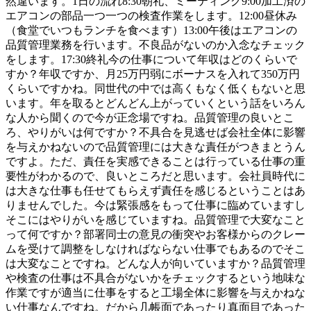
然違います。1日の流れ8:30朝礼、ミーティング9:00加工済の
エアコンの部品一つ一つの検査作業をします。12:00昼休み
（食堂でいつもランチを食べます）13:00午後はエアコンの
品質管理業務を行います。不良品がないのか入念なチェック
をします。17:30終礼今の仕事について年収はどのくらいで
すか？年収ですか、月25万円弱にボーナスを入れて350万円
くらいですかね。同世代の中では高くもなく低くもないと思
います。年を取るとどんどん上がっていくという話をいろん
な人から聞くので今が正念場ですね。品質管理の良いとこ
ろ、やりがいは何ですか？不具合を見逃せば会社全体に影響
を与えかねないので品質管理には大きな責任がつきまとうん
ですよ。ただ、責任を実感できることは行っている仕事の重
要性がわかるので、良いところだと思います。会社員時代に
は大きな仕事も任せてもらえず責任を感じるということはあ
りませんでした。今は緊張感をもって仕事に臨めていますし
そこにはやりがいを感じていますね。品質管理で大変なこと
って何ですか？部署同士の意見の衝突やお客様からのクレー
ムを受けて調整をしなければならない仕事でもあるのでそこ
は大変なことですね。どんな人が向いていますか？品質管理
や検査の仕事は不具合がないかをチェックするという地味な
作業ですが適当に仕事をすると工場全体に影響を与えかねな
い仕事なんですね。だから几帳面であったり真面目であった