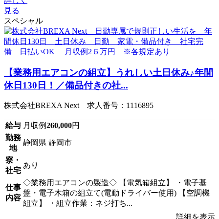
詳しく
見る
スペシャル
【業務用エアコンの組立】うれしい土日休み♪年間
休日130日！／備品付きの社...
株式会社BREXA Next 求人番号：1116895
給与
月収例
260,000
円
勤務
静岡県 静岡市
地
寮・
あり
社宅
◇業務用エアコンの製造◇ 【電気箱組立】 ・電子基
仕事
盤・電子木箱の組立て(電動ドライバー使用) 【空調機
内容
組立】 ・組立作業：ネジ打ち...
詳細を表示