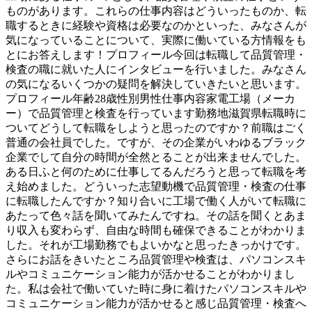
ものがあります。これらの仕事内容はどういったものか、転
職するときに経験や資格は必要なのかといった、みなさんが
気になっていることについて、実際に働いている方情報をも
とにお答えします！プロフィール今回は転職して品質管理・
検査の職に就いた人にインタビューを行いました。みなさん
の気になるいくつかの疑問を解決していきたいと思います。
プロフィール年齢28歳性別男性仕事内容家電工場（メーカ
ー）で品質管理と検査を行っています勤務地滋賀県転職時に
ついてどうして転職をしようと思ったのですか？前職はごく
普通の会社員でした。ですが、その企業がいわゆるブラック
企業でして自分の時間が全然とることが出来ませんでした。
ある日ふと何のために仕事してるんだろうと思って転職を考
え始めました。どういった志望動機で品質管理・検査の仕事
に転職したんですか？知り合いに工場で働く人がいて転職に
あたって色々話を聞いてみたんですね。その話を聞くとあま
り収入も変わらず、自由な時間も確保できることがわかりま
した。それが工場勤務でもよいかなと思ったきっかけです。
さらにお話をきいたところ品質管理や検査は、パソコンスキ
ルやコミュニケーション能力が活かせることがわかりまし
た。私は会社で働いていた時に身に着けたパソコンスキルや
コミュニケーション能力が活かせると感じ品質管理・検査へ