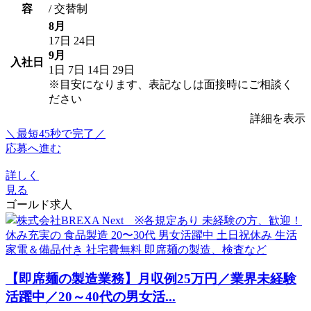
容
/ 交替制
8月
17日
24日
9月
入社日
1日
7日
14日
29日
※目安になります、表記なしは面接時にご相談く
ださい
詳細を表示
＼最短45秒で完了／
応募へ進む
詳しく
見る
ゴールド求人
【即席麺の製造業務】月収例25万円／業界未経験
活躍中／20～40代の男女活...