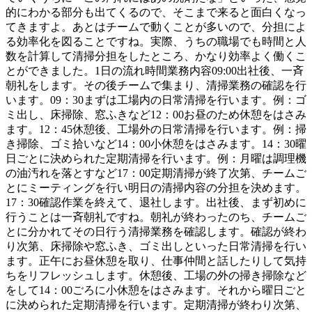
的にわかる部分も出てくるので、そこまで来ると面白くなっ
てきますよ。あとはチームで動くことが多いので、分担によ
る効率化を図ることですね。実際、うちの職場でも時間と人
数を計算して清掃分担をしたところ、かなり効率よく働くこ
とができました。1日の流れ時間業務内容09:00出社後、一斉
朝礼をします。その後チームで集まり、清掃業務の確認を行
います。09：30まずは工場内の日常清掃を行います。例：ゴ
ミ出し、床掃除、窓ふきなど12：00お昼のため休憩をはさみ
ます。12：45休憩後、工場外の日常清掃を行います。例：掃
き掃除、ゴミ拾いなど14：00小休憩をはさみます。14：30曜
日ごとに決められた定期清掃を行います。例：月曜は調理機
の油汚れを落とすなど17：00定期清掃が終了次第、チームご
とにミーティングを行い明日の清掃内容の分担を決めます。
17：30確認作業を終えて、退社します。出社後、まず初めに
行うことは一斉朝礼ですね。朝礼が終わったのち、チームご
とに分かれてその日行う清掃業務を確認します。確認が終わ
り次第、床掃除や窓ふき、ゴミ出しといった日常清掃を行い
ます。正午にお昼休憩を取り、仕事仲間と話したりして気持
ちをリフレッシュします。休憩後、工場の外の掃き掃除など
をして14：00ごろに小休憩をはさみます。それから曜日ごと
に決められた定期清掃を行います。定期清掃が終わり次第、