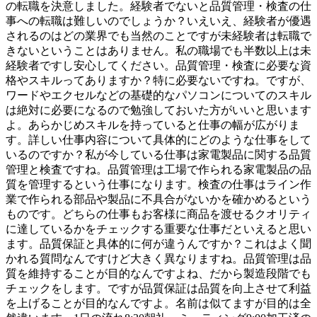
の転職を決意しました。経験者でないと品質管理・検査の仕
事への転職は難しいのでしょうか？いえいえ、経験者が優遇
されるのはどの業界でも当然のことですが未経験者は転職で
きないということはありません。私の職場でも半数以上は未
経験者ですし安心してください。品質管理・検査に必要な資
格やスキルってありますか？特に必要ないですね。ですが、
ワードやエクセルなどの基礎的なパソコンについてのスキル
は絶対に必要になるので勉強しておいた方がいいと思います
よ。あらかじめスキルを持っていると仕事の幅が広がりま
す。詳しい仕事内容について具体的にどのような仕事をして
いるのですか？私が今している仕事は家電製品に関する品質
管理と検査ですね。品質管理は工場で作られる家電製品の品
質を管理するという仕事になります。検査の仕事はライン作
業で作られる部品や製品に不具合がないかを確かめるという
ものです。どちらの仕事もお客様に商品を渡せるクオリティ
に達しているかをチェックする重要な仕事だといえると思い
ます。品質保証と具体的に何が違うんですか？これはよく聞
かれる質問なんですけど大きく異なりますね。品質管理は品
質を維持することが目的なんですよね、だから製造段階でも
チェックをします。ですが品質保証は品質を向上させて利益
を上げることが目的なんですよ。名前は似てますが目的は全