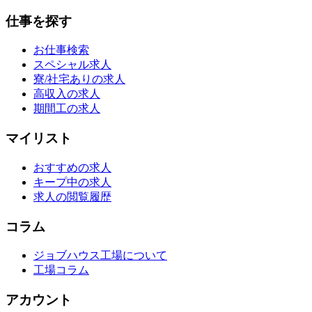
仕事を探す
お仕事検索
スペシャル求人
寮/社宅ありの求人
高収入の求人
期間工の求人
マイリスト
おすすめの求人
キープ中の求人
求人の閲覧履歴
コラム
ジョブハウス工場について
工場コラム
アカウント