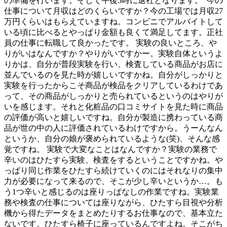
の準備を行います。そして午後5時に退社となります。 今の
仕事について月収はどのくらいですか？今の工場では月収27
万円くらいはもらえていますね。コンビニでアルバイトして
いる頃に比べるとやっぱり金額も良くて満足してます。正社
員の仕事に転職して良かったです。 実験の良いところ、や
りがいはなんですか？やりがいですかー。実験自体というよ
りかは、自分が普段実験を行い、検査している商品がお店に
並んでいるのを見た時が嬉しいですかね。自分がしっかりと
実験を行ったからこそ商品が検品をクリアしているわけであ
って、その商品がしっかりと売られているというのはやりが
いを感じます。それと化粧品の口コミサイトを見た時に商品
の評価が高いと嬉しいですね。自分が製造に携わっている商
品が世の中の人に評価されているわけですから。うーんなん
というか、自分の娘が褒められているような(笑)、そんな感
覚ですね。 実験で大変なことはなんですか？実験の業務で
辛いのはひたすら実験、検査をするということですかね。や
っぱり同じ作業をひたすら続けていくのにはそれなりの集中
力が必要になって来るので、そこが少し辛いというか…。も
う1つ辛いと感じるのは座りっぱなしの作業ですね。実験業
務や検査の仕事については座りながら、ひたすら目視や分析
機から得たデータをまとめたりするお仕事なので、基本立た
ないです。ひたすら椅子に座っているんですよね。そこがち