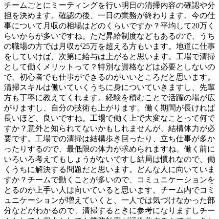
チームごとにミーティングを行い明日の清掃内容の確認や分
担を決めます。確認の後、一日の業務が終わります。今の仕
事について月収の相場はどのくらいですか？平均して20万く
らいからが多いですね。ただ昇給制度などもあるので、うち
の職場の方では月収が25万を超える方もいます。地道に仕事
をしていけば、次第に給与は上がると思います。工場で清掃
として働くメリットって？特別な資格などは必要としないの
で、初心者でも仕事ができるのがいいところだと思います。
清掃スキルは働いていくうちに身についていきますし、先輩
方も丁寧に教えてくれます。経験を積むことで活躍の場が広
がりますし、自分の技術も上がります。働く期間が長ければ
長いほど、良いですね。工場で働く上で大変なことって何で
すか？意外と知られてないかもしれませんが、結構体力が必
要です。工場での清掃は結構歩き回ったり、立ち仕事が多か
ったりするので、最低限の体力が求められますね。働く前に
いろいろ考えてもしょうがないですし結局は慣れなので、働
くうちに解決する問題だと思います。どんな人に向いていま
すか？チームで動くことが多いので、コミュニケーションを
とるのが上手い人は向いていると思います。チーム内でコミ
ュニケーションが増えていくと、一人では気づけなかった部
分などがわかるので、清掃するときに参考になりますしチー