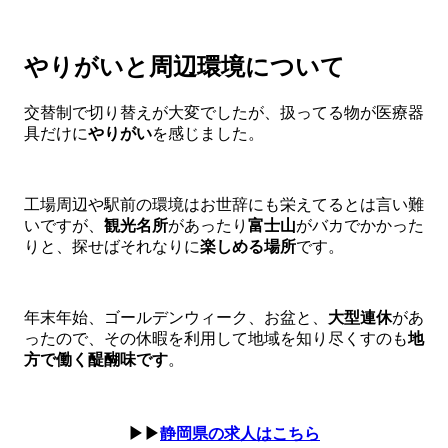
やりがいと周辺環境について
交替制で切り替えが大変でしたが、扱ってる物が医療器
具だけに
やりがい
を感じました。
工場周辺や駅前の環境はお世辞にも栄えてるとは言い難
いですが、
観光名所
があったり
富士山
がバカでかかった
りと、探せばそれなりに
楽しめる場所
です。
年末年始、ゴールデンウィーク、お盆と、
大型連休
があ
ったので、その休暇を利用して地域を知り尽くすのも
地
方で働く醍醐味です
。
▶▶
静岡県の求人はこちら