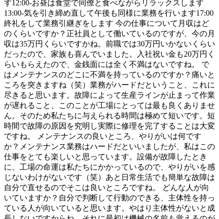
す12:00-お昼は食堂で同僚と食べながらリラックスします
13:00-気を引き締め直して午後も同様に業務を行います17:00
終礼をして業務引継ぎをします 今の仕事について月収はど
のくらいですか？正社員として働いているのですが、今の月
収は35万円くらいですかね。前職では30万円いかないくらい
だったので、家族も喜んでいました。入社祝い金も20万円く
らいもらえたので、金銭面には全く不満はないですね。 で
はメンテナンスのどこに不満を持っているのですか？痛いと
ころを突きますね（笑）業務がハードだということ、これに
尽きると思います。故障によって生産ラインが止まって作業
が遅れること、このことが工場にとっては最も良くありませ
ん。そのため私たちに与えられる時間は極めて短いです。短
時間で故障の原因を究明し実際に修理を完了することは大変
ですね。 メンテナンスの良いところ、やりがいは何です
か？メンテナンス業務はハードだといいましたが、私はこの
仕事をとても楽しいと思っています。設備が故障したとき
に、工場の命運は私たちにかかっているので、やりがいを感
じないわけがないです（笑）あと日常生活でも簡単な故障は
自分で直せるのでそこは良いところですね。 どんな人が向
いていますか？自分で判断して行動のできる、主体性を持っ
ている人が向いていると思います。やはり主体性がないと成
長しないですからね。それに最初は機械の名前も覚えるのが