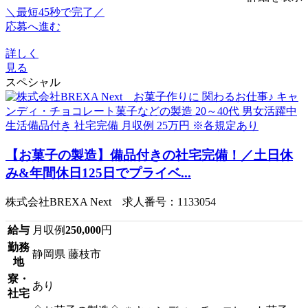
＼最短45秒で完了／
応募へ進む
詳しく
見る
スペシャル
【お菓子の製造】備品付きの社宅完備！／土日休
み&年間休日125日でプライベ...
株式会社BREXA Next 求人番号：1133054
給与
月収例
250,000
円
勤務
静岡県 藤枝市
地
寮・
あり
社宅