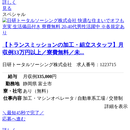
詳しく
見る
スペシャル
【トランスミッションの加工・組立スタッフ】月
収例33万円以上／寮費無料／未...
日研トータルソーシング株式会社 求人番号：1223715
給与
月収例
335,000
円
勤務地
静岡県 富士市
寮・社宅
あり（無料）
仕事内容
加工・マシンオペレータ / 自動車系工場 / 交替制
詳細を表示
＼最短45秒で完了／
応募へ進む