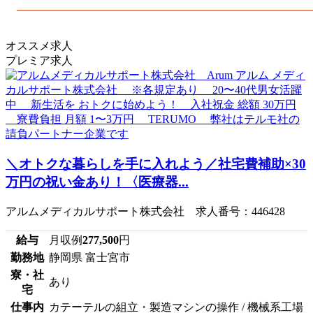
オススメ求人
プレミア求人
＼オトクな暮らしを手に入れよう／社宅費補助×30
万円の祝い金あり！〈医療器...
アルムメディカルサポート株式会社 求人番号：446428
給与
月収例
277,500
円
勤務地
静岡県 富士宮市
寮・社
あり
宅
仕事内
カテーテルの組立・製造マシンの操作 / 機械系工場