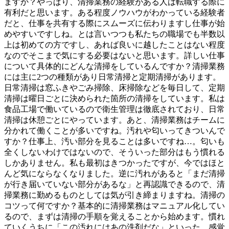
ますか？やっぱり、清掃業務の経験がある人は転職する際に
有利だと思います。ある程度ノウハウがわかっている経験者
だと、仕事を共有する際にスムーズに伝わりますし仕事が始
めやすいですしね。とは言いつつも私たちの職場でも半数以
上は初めての方ですし、あれば良いに越したことはない程度
なのでそこまで気にする必要はないと思います。詳しい仕事
について具体的にどんな清掃をしているんですか？清掃業務
には主に2つの種類があり日常清掃と定期清掃があります。
日常清掃は窓ふきやごみ掃除、床掃除などを毎日して、定期
清掃は曜日ごとに決められた箇所の清掃をしています。私は
食品工場で働いているので衛生管理は徹底されており、日常
清掃は休憩ごとにやっています。あと、清掃業務はチームに
分かれて働くことが多いですね。汚れや匂いってきついんで
すか？仕事上、汚い部分を見ることは多いですね…。匂いも
全くしないわけではないので、そういった部分はもう慣れる
しかありません。私も最初はきつかったですが、今ではほと
んど気にならなくなりました。逆に汚れがあると「まだ清掃
が行き届いていない部分があるな」と再認識できるので、清
掃業務に勤めるものとしては気が引き締まりますね。清掃の
コツって何ですか？基本的に清掃業務はマニュアル化してい
るので、まずは清掃の手順を覚えることから始めます。慣れ
ていくうちに「この汚れにはあの洗剤だな」といった、感覚