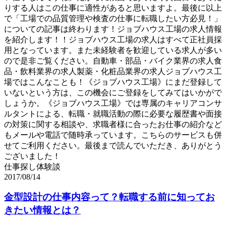
りする人はこの仕事に適性があると思いますよ。最後に以上
で「工場での品質管理や検査の仕事に転職したい方必見！」
についての記事は終わります！ジョブハウス工場の求人情報
を紹介します！！ジョブハウス工場の求人はすべて正社員採
用となっています。また未経験者を歓迎している求人が多い
ので是非ご覧ください。自動車・部品・バイク業界の求人食
品・飲料業界の求人製薬・化粧品業界の求人ジョブハウス工
場ではこんなことも！《ジョブハウス工場》にまだ登録して
いないという方は、この機会にご登録をしてみてはいかがで
しょうか。《ジョブハウス工場》では専属のキャリアコンサ
ルタントによる、転職・就職活動の際に必要な履歴書や面接
の対策に関する相談や、求職者様に合ったお仕事の紹介など
もメールや電話で随時承っています。こちらのサービスも併
せてご利用ください。最後まで読んでいただき、ありがとう
ございました！
仕事探し体験談
2017/08/14
金型設計の仕事内容って？転職する前に知ってお
きたい情報とは？