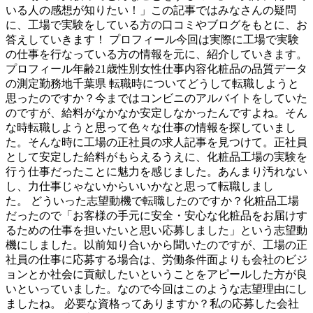
いる人の感想が知りたい！」この記事ではみなさんの疑問
に、工場で実験をしている方の口コミやブログをもとに、お
答えしていきます！ プロフィール今回は実際に工場で実験
の仕事を行なっている方の情報を元に、紹介していきます。
プロフィール年齢21歳性別女性仕事内容化粧品の品質データ
の測定勤務地千葉県 転職時についてどうして転職しようと
思ったのですか？今まではコンビニのアルバイトをしていた
のですが、給料がなかなか安定しなかったんですよね。そん
な時転職しようと思って色々な仕事の情報を探していまし
た。そんな時に工場の正社員の求人記事を見つけて。正社員
として安定した給料がもらえるうえに、化粧品工場の実験を
行う仕事だったことに魅力を感じました。あんまり汚れない
し、力仕事じゃないからいいかなと思って転職しまし
た。 どういった志望動機で転職したのですか？化粧品工場
だったので「お客様の手元に安全・安心な化粧品をお届けす
るための仕事を担いたいと思い応募しました」という志望動
機にしました。以前知り合いから聞いたのですが、工場の正
社員の仕事に応募する場合は、労働条件面よりも会社のビジ
ョンとか社会に貢献したいということをアピールした方が良
いといっていました。なので今回はこのような志望理由にし
ましたね。 必要な資格ってありますか？私の応募した会社