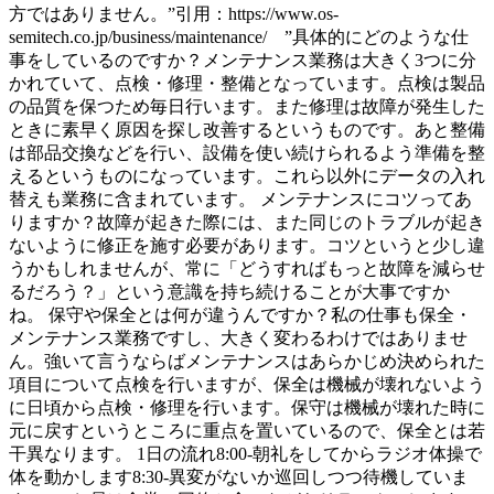
方ではありません。”引用：https://www.os-
semitech.co.jp/business/maintenance/ ”具体的にどのような仕
事をしているのですか？メンテナンス業務は大きく3つに分
かれていて、点検・修理・整備となっています。点検は製品
の品質を保つため毎日行います。また修理は故障が発生した
ときに素早く原因を探し改善するというものです。あと整備
は部品交換などを行い、設備を使い続けられるよう準備を整
えるというものになっています。これら以外にデータの入れ
替えも業務に含まれています。 メンテナンスにコツってあ
りますか？故障が起きた際には、また同じのトラブルが起き
ないように修正を施す必要があります。コツというと少し違
うかもしれませんが、常に「どうすればもっと故障を減らせ
るだろう？」という意識を持ち続けることが大事ですか
ね。 保守や保全とは何が違うんですか？私の仕事も保全・
メンテナンス業務ですし、大きく変わるわけではありませ
ん。強いて言うならばメンテナンスはあらかじめ決められた
項目について点検を行いますが、保全は機械が壊れないよう
に日頃から点検・修理を行います。保守は機械が壊れた時に
元に戻すというところに重点を置いているので、保全とは若
干異なります。 1日の流れ8:00-朝礼をしてからラジオ体操で
体を動かします8:30-異変がないか巡回しつつ待機していま