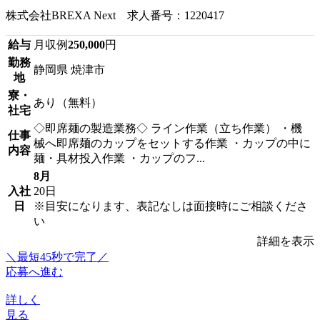
株式会社BREXA Next 求人番号：1220417
給与
月収例
250,000
円
勤務
静岡県 焼津市
地
寮・
あり（無料）
社宅
◇即席麺の製造業務◇ ライン作業（立ち作業） ・機
仕事
械へ即席麺のカップをセットする作業 ・カップの中に
内容
麺・具材投入作業 ・カップのフ...
8月
入社
20日
日
※目安になります、表記なしは面接時にご相談くださ
い
詳細を表示
＼最短45秒で完了／
応募へ進む
詳しく
見る