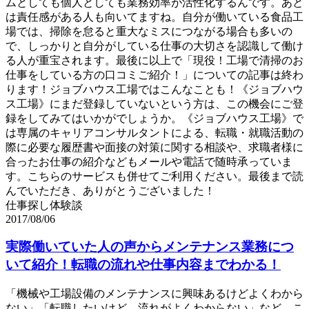
ムとしても個人としても業務効率が活性化するんです。あと
は責任感がある人も向いてますね。自分が働いている食品工
場では、掃除を怠ると重大なミスにつながる場合も多いの
で、しっかりと自分がしている仕事の大切さを認識して働け
る人が重宝されます。最後に以上で「現役！工場で清掃のお
仕事をしている方の口コミご紹介！」についての記事は終わ
ります！ジョブハウス工場ではこんなことも！《ジョブハウ
ス工場》にまだ登録していないという方は、この機会にご登
録をしてみてはいかがでしょうか。《ジョブハウス工場》で
は専属のキャリアコンサルタントによる、転職・就職活動の
際に必要な履歴書や面接の対策に関する相談や、求職者様に
合ったお仕事の紹介などもメールや電話で随時承っていま
す。こちらのサービスも併せてご利用ください。最後まで読
んでいただき、ありがとうございました！
仕事探し体験談
2017/08/06
実際働いていた人の声からメンテナンス業務につ
いて紹介！転職の流れや仕事内容までわかる！
「機械や工場設備のメンテナンスに興味あるけどよくわから
ない」「転職したいけど、流れがよくわからない」など…こ