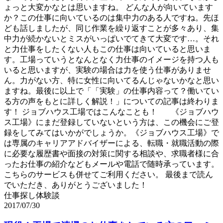
ょっと大変かなとは思いますね。 どんな人が向いています
か？この仕事に向いているのは集中力のある人ですね。先ほ
ども話しましたが、同じ作業を繰り返すことが多々あり、集
中力が続かないとミスがいっぱいでてきて大変です…。それ
と力仕事をしたくない人もこの仕事は向いていると思いま
す。工場っていうとなんとなく力仕事のイメージを持つ人も
いると思いますが、実験の場合は力を使う仕事がありませ
ん。力がない方、特に女性に向いてるんじゃないかなと思い
ますね。最後に以上で「「実験」の仕事内容って？働いてい
る方の声をもとに詳しく解説！」についての記事は終わりま
す！ ジョブハウス工場ではこんなことも！ 《ジョブハウ
ス工場》にまだ登録していないという方は、この機会にご登
録をしてみてはいかがでしょうか。《ジョブハウス工場》で
は専属のキャリアアドバイザーによる、転職・就職活動の際
に必要な履歴書や面接の対策に関する相談や、求職者様に合
ったお仕事の紹介などもメールや電話で随時承っています。
こちらのサービスも併せてご利用ください。 最後まで読ん
でいただき、ありがとうございました！
仕事探し体験談
2017/07/30