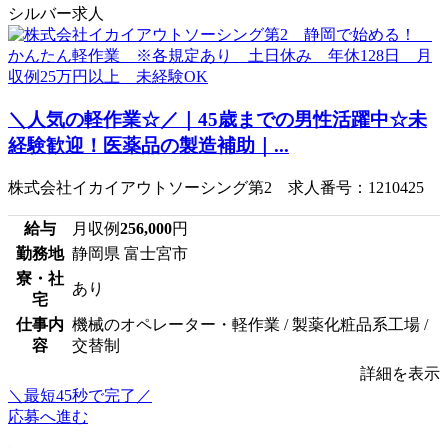
シルバー求人
＼人気の軽作業☆／｜45歳までの男性活躍中☆未
経験歓迎！医薬品の製造補助｜...
株式会社イカイアウトソーシング第2 求人番号：1210425
給与
月収例
256,000
円
勤務地
静岡県 富士宮市
寮・社
あり
宅
仕事内
機械のオペレーター・軽作業 / 製薬化粧品系工場 /
容
交替制
詳細を表示
＼最短45秒で完了／
応募へ進む