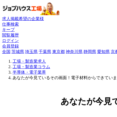
求人掲載希望の企業様
仕事検索
キープ
閲覧履歴
ログイン
会員登録
全国
茨城県
埼玉県
千葉県
東京都
神奈川県
静岡県
愛知県
京
工場・製造業求人
工場・製造業コラム
半導体・電子業界
あなたが今見ているその画面！電子材料からできていま
あなたが今見