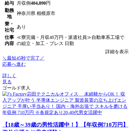
給与
月収例
404,890
円
勤務
神奈川県 相模原市
地
寮・
あり
社宅
仕事
≪寮完備・月収40万円・派遣社員≫自動車系工場で
内容
の組立・加工・プレス 日勤
詳細を表示
＼最短45秒で完了／
応募へ進む
詳しく
見る
ゴールド求人
【18歳～39歳の男性活躍中！】【年収例710万円】