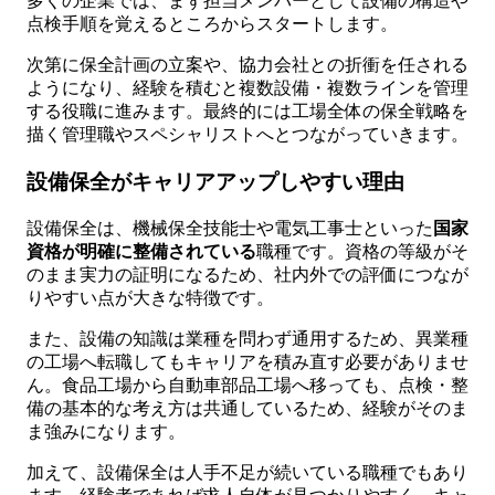
多くの企業では、まず担当メンバーとして設備の構造や
点検手順を覚えるところからスタートします。
次第に保全計画の立案や、協力会社との折衝を任される
ようになり、経験を積むと複数設備・複数ラインを管理
する役職に進みます。最終的には工場全体の保全戦略を
描く管理職やスペシャリストへとつながっていきます。
設備保全がキャリアアップしやすい理由
設備保全は、機械保全技能士や電気工事士といった
国家
資格が明確に整備されている
職種です。資格の等級がそ
のまま実力の証明になるため、社内外での評価につなが
りやすい点が大きな特徴です。
また、設備の知識は業種を問わず通用するため、異業種
の工場へ転職してもキャリアを積み直す必要がありませ
ん。食品工場から自動車部品工場へ移っても、点検・整
備の基本的な考え方は共通しているため、経験がそのま
ま強みになります。
加えて、設備保全は人手不足が続いている職種でもあり