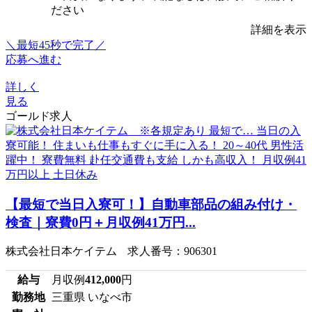
ださい
詳細を表示
＼最短45秒で完了／
応募へ進む
詳しく
見る
ゴールド求人
【最短で当日入寮可！】自動車部品の組み付け・
検査｜寮費0円＋月収例41万円...
株式会社日本ケイテム 求人番号：906301
給与
月収例
412,000
円
勤務地
三重県 いなべ市