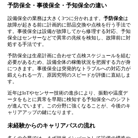
予防保全・事後保全・予知保全の違い
設備保全の業務は大きく3つに分かれます。
予防保全
は
故障が起きる前に計画的に部品交換や点検を行う手法で
す。事後保全は設備が故障してから修理する対応、予知
保全はセンサーなどで異常の兆候を検知し、故障前に対
処する手法です。
予防保全は生産計画に合わせて点検スケジュールを組む
必要があるため、設備全体の稼働状況を把握する力が身
につきます。事後保全は突発的なトラブルへの対応力が
鍛えられる一方、原因究明のスピードが評価に直結しま
す。
近年はIoTやセンサー技術の進歩により、振動や温度デ
ータをもとに異常を早期に検知する予知保全へのシフト
が進んでいます。この分野に強くなることが、今後のキ
ャリアアップの鍵になります。
未経験からのキャリアパスの流れ