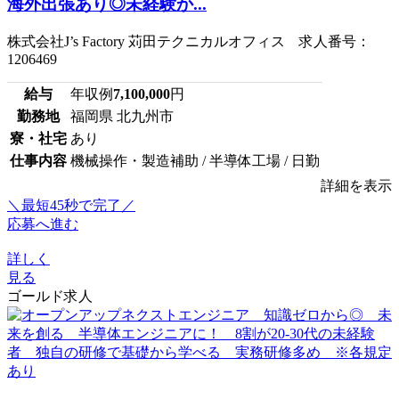
海外出張あり◎未経験か...
株式会社J’s Factory 苅田テクニカルオフィス 求人番号：
1206469
給与
年収例
7,100,000
円
勤務地
福岡県 北九州市
寮・社宅
あり
仕事内容
機械操作・製造補助 / 半導体工場 / 日勤
詳細を表示
＼最短45秒で完了／
応募へ進む
詳しく
見る
ゴールド求人