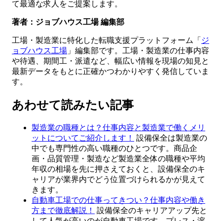
て最適な求人をご提案します。
著者：ジョブハウス工場 編集部
工場・製造業に特化した転職支援プラットフォーム「
ジ
ョブハウス工場
」編集部です。工場・製造業の仕事内容
や待遇、期間工・派遣など、幅広い情報を現場の知見と
最新データをもとに正確かつわかりやすく発信していま
す。
あわせて読みたい記事
製造業の職種とは？仕事内容と製造業で働くメリ
ットについてご紹介します！
設備保全は製造業の
中でも専門性の高い職種のひとつです。商品企
画・品質管理・製造など製造業全体の職種や平均
年収の相場を先に押さえておくと、設備保全のキ
ャリアが業界内でどう位置づけられるかが見えて
きます。
自動車工場での仕事ってきつい？仕事内容や働き
方まで徹底解説！
設備保全のキャリアアップ先と
して人気が高いのが自動車工場です。プレス・溶