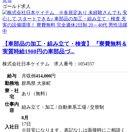
見る
ゴールド求人
【車部品の加工・組み立て・検査】 『寮費無料＆
実質時給1900円の車部品づ...
株式会社日本ケイテム 求人番号：1054557
給与
月収例
414,000
円
勤務地
群馬県 大泉町
寮・社
あり（無料）
宅
仕事内
組み立て・加工 / 自動車系工場 / 交替制
容
8月
17日
入社日
※目安になります、表記なしは面接時にご相談く