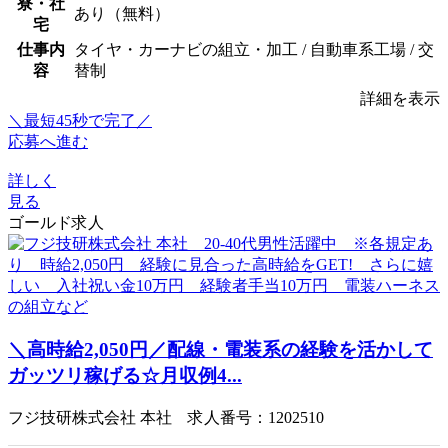
寮・社
あり（無料）
宅
仕事内
タイヤ・カーナビの組立・加工 / 自動車系工場 / 交
容
替制
詳細を表示
＼最短45秒で完了／
応募へ進む
詳しく
見る
ゴールド求人
＼高時給2,050円／配線・電装系の経験を活かして
ガッツリ稼げる☆月収例4...
フジ技研株式会社 本社 求人番号：1202510