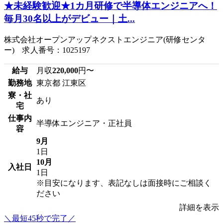
★未経験歓迎★1カ月研修で半導体エンジニアへ！
毎月30名以上がデビュー｜土...
株式会社オープンアップネクストエンジニア(研修センタ
ー) 求人番号：1025197
給与
月収
220,000
円〜
勤務地
東京都 江東区
寮・社
あり
宅
仕事内
半導体エンジニア・正社員
容
9月
1日
10月
入社日
1日
※目安になります、表記なしは面接時にご相談く
ださい
詳細を表示
＼最短45秒で完了／