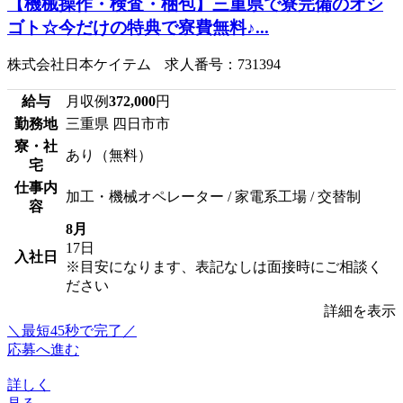
【機械操作・検査・梱包】三重県で寮完備のオシ
ゴト☆今だけの特典で寮費無料♪...
株式会社日本ケイテム 求人番号：731394
給与
月収例
372,000
円
勤務地
三重県 四日市市
寮・社
あり（無料）
宅
仕事内
加工・機械オペレーター / 家電系工場 / 交替制
容
8月
17日
入社日
※目安になります、表記なしは面接時にご相談く
ださい
詳細を表示
＼最短45秒で完了／
応募へ進む
詳しく