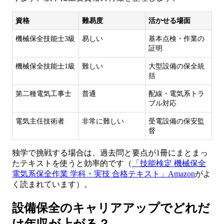
資格
難易度
活かせる場面
機械保全技能士3級
易しい
基本点検・作業の
証明
機械保全技能士1級
難しい
大型設備の保全統
括
第二種電気工事士
普通
配線・電気系トラ
ブル対応
電気主任技術者
非常に難しい
受電設備の保安監
督
独学で挑戦する場合は、過去問と要点が1冊にまとまっ
たテキストを使うと効率的です（
「技能検定 機械保全
電気系保全作業 学科・実技 合格テキスト」Amazon
がよ
く読まれています）。
設備保全のキャリアアップでどれだ
け年収が上がる？