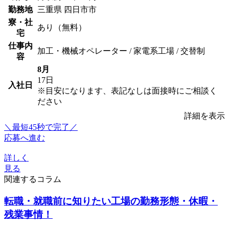
勤務地
三重県 四日市市
寮・社
あり（無料）
宅
仕事内
加工・機械オペレーター / 家電系工場 / 交替制
容
8月
17日
入社日
※目安になります、表記なしは面接時にご相談く
ださい
詳細を表示
＼最短45秒で完了／
応募へ進む
詳しく
見る
関連するコラム
転職・就職前に知りたい工場の勤務形態・休暇・
残業事情！