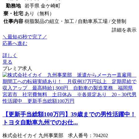
勤務地
岩手県 金ケ崎町
寮・社宅
あり（無料）
仕事内容
樹脂製品の組立・加工 / 自動車系工場 / 交替制
詳細を表示
＼最短45秒で完了／
応募へ進む
詳しく
見る
プレミア求人
【更新手当総額100万円】39歳までの男性活躍中！
トヨタ自動車九州でのお仕...
株式会社イカイ 九州事業部 求人番号：704202