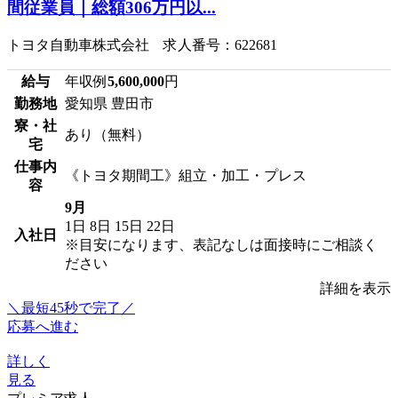
間従業員｜総額306万円以...
トヨタ自動車株式会社 求人番号：622681
給与
年収例
5,600,000
円
勤務地
愛知県 豊田市
寮・社
あり（無料）
宅
仕事内
《トヨタ期間工》組立・加工・プレス
容
9月
1日
8日
15日
22日
入社日
※目安になります、表記なしは面接時にご相談く
ださい
詳細を表示
＼最短45秒で完了／
応募へ進む
詳しく
見る