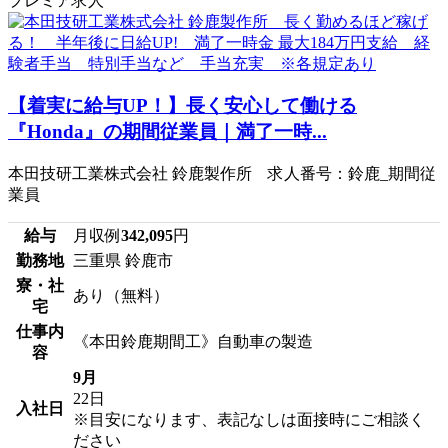
プレミア求人
【着実に給与UP！】長く安心して働ける
『Honda』の期間従業員｜満了一時...
本田技研工業株式会社 鈴鹿製作所 求人番号：鈴鹿_期間従
業員
給与
月収例
342,095
円
勤務地
三重県 鈴鹿市
寮・社
あり（無料）
宅
仕事内
《本田鈴鹿期間工》自動車の製造
容
9月
22日
入社日
※目安になります、表記なしは面接時にご相談く
ださい