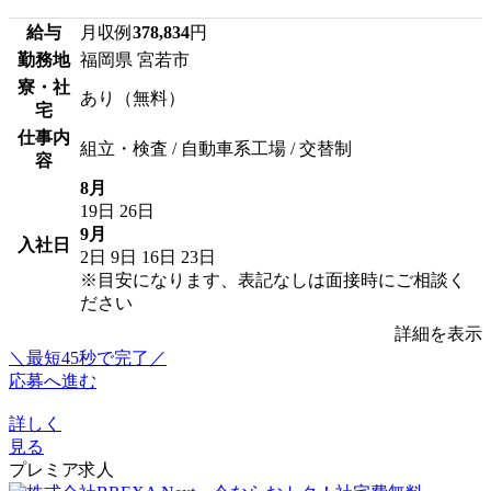
給与
月収例
378,834
円
勤務地
福岡県 宮若市
寮・社
あり（無料）
宅
仕事内
組立・検査 / 自動車系工場 / 交替制
容
8月
19日
26日
9月
入社日
2日
9日
16日
23日
※目安になります、表記なしは面接時にご相談く
ださい
詳細を表示
＼最短45秒で完了／
応募へ進む
詳しく
見る
プレミア求人