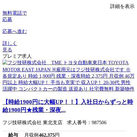
詳細を表示
無料電話で
応募
応募へ進む
詳しく
見る
プレミア求人
【時給1900円に大幅UP！！】入社日からずっと時
給1900円★残業・深夜...
フジ技研株式会社 東北支店 求人番号：987506
給与
月収例
462,375
円