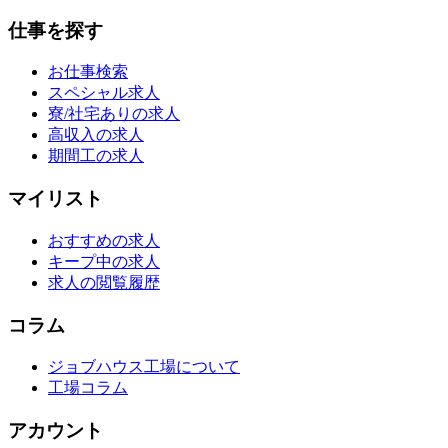
仕事を探す
お仕事検索
スペシャル求人
寮/社宅ありの求人
高収入の求人
期間工の求人
マイリスト
おすすめの求人
キープ中の求人
求人の閲覧履歴
コラム
ジョブハウス工場について
工場コラム
アカウント