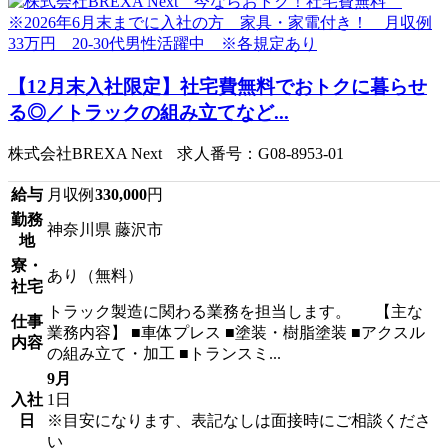
【12月末入社限定】社宅費無料でおトクに暮らせ
る◎／トラックの組み立てなど...
株式会社BREXA Next 求人番号：G08-8953-01
給与
月収例
330,000
円
勤務
神奈川県 藤沢市
地
寮・
あり（無料）
社宅
トラック製造に関わる業務を担当します。 【主な
仕事
業務内容】 ■車体プレス ■塗装・樹脂塗装 ■アクスル
内容
の組み立て・加工 ■トランスミ...
9月
入社
1日
日
※目安になります、表記なしは面接時にご相談くださ
い