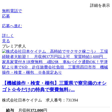
詳細を表示
無料電話で
応募
応募へ進む
詳しく
見る
プレミア求人
【機械操作・検査・梱包】三重県で寮完備のオシ
ゴト☆今だけの特典で寮費無料♪...
株式会社日本ケイテム 求人番号：731394
給与
月収例
372,000
円