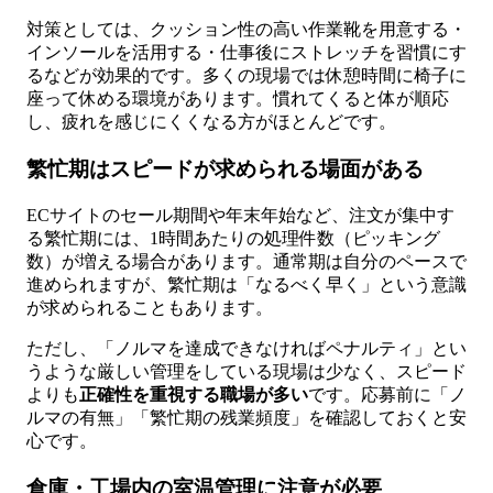
対策としては、クッション性の高い作業靴を用意する・
インソールを活用する・仕事後にストレッチを習慣にす
るなどが効果的です。多くの現場では休憩時間に椅子に
座って休める環境があります。慣れてくると体が順応
し、疲れを感じにくくなる方がほとんどです。
繁忙期はスピードが求められる場面がある
ECサイトのセール期間や年末年始など、注文が集中す
る繁忙期には、1時間あたりの処理件数（ピッキング
数）が増える場合があります。通常期は自分のペースで
進められますが、繁忙期は「なるべく早く」という意識
が求められることもあります。
ただし、「ノルマを達成できなければペナルティ」とい
うような厳しい管理をしている現場は少なく、スピード
よりも
正確性を重視する職場が多い
です。応募前に「ノ
ルマの有無」「繁忙期の残業頻度」を確認しておくと安
心です。
倉庫・工場内の室温管理に注意が必要