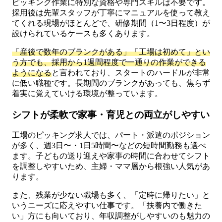
ピッキング作業に特別な資格や専門スキルは不要です。
採用後は先輩スタッフが丁寧にマニュアルを使って教え
てくれる現場がほとんどで、研修期間（1〜3日程度）が
設けられているケースも多くあります。
「産後で数年のブランクがある」「工場は初めて」とい
う方でも、採用から1週間程度で一通りの作業ができる
ようになる
と言われており、スタートのハードルが非常
に低い職種です。長期間のブランクがあっても、焦らず
着実に覚えていける環境が整っています。
シフトが柔軟で家事・育児との両立がしやすい
工場のピッキング求人では、パート・派遣のポジション
が多く、週3日〜・1日5時間〜などの短時間勤務も選べ
ます。子どもの送り迎えや家事の時間に合わせてシフト
を調整しやすいため、主婦・ママ層から根強い人気があ
ります。
また、残業が少ない職場も多く、「定時に帰りたい」と
いうニーズに応えやすい仕事です。「扶養内で働きた
い」方にも向いており、年収調整がしやすいのも魅力の