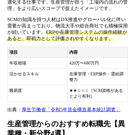
適化する仕事です。生産管理が担う「工場内の流れの管
理」をより広いスコープで捉えたイメージです。
SCMの知識を持つ人材はDX推進やグローバル化に伴い
需要が高まっており、物流大手や総合商社でも積極採用
が続いています。
ERPや在庫管理システムの操作経験が
あると、即戦力として評価されやすくなります。
項目
内容
年収相場
420万〜680万円
活かせるスキル
在庫管理・ERP操作・需給調
整力
難易度
★★☆☆☆（SCM資格がある
とより有利）
出典：
厚生労働省「令和5年賃金構造基本統計調査」
生産管理からのおすすめ転職先【異
業種・新分野4選】