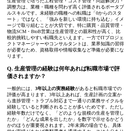
生産管理で培った工程管理・コスト管理・問題解決力・
調整力は、業種・職種を問わず高く評価されるポータブ
ルスキルです。未経験の職種への転職は「0からのスタ
ート」ではなく、「強みを新しい環境に持ち込む」イメ
ージで取り組むことが大切です。特に購買・品質管理・
物流SCM・BtoB営業は生産管理との親和性が高く、比
較的挑戦しやすい転職先といえます。一方でITプロジェ
クトマネージャーやコンサルタントは、業界知識の習得
が必要なため、資格取得や情報収集など準備が必要にな
ります。
Q. 生産管理の経験は何年あれば転職市場で評
価されますか？
一般的には、
3年以上の実務経験
があると転職市場での
評価が高まります。3年以上あれば、生産計画の立案か
ら進捗管理・トラブル対応まで一通りの業務サイクルを
経験していると判断されることが多いためです。ただし
経験年数だけでなく、「どのような規模の生産を管理し
たか」「どんな成果を出したか」を数字で示せるかどう
かのほうが重要視されます。2年未満の場合でも、具体