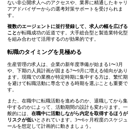
ない非公開求人へのアクセスや、業界に精通したキャリ
アアドバイザーからの選考対策サポートを受けられま
す。
複数のエージェントに並行登録して、求人の幅を広げる
こと
が転職成功の近道です。大手総合型と製造業特化型
を組み合わせて活用するのが効果的です。
転職のタイミングを見極める
生産管理の求人は、企業の新年度準備が始まる1〜3月
や、下期の人員計画が固まる7〜9月に増える傾向があり
ます。現職での業務が特定時期に集中する方は、繁忙期
を避けて転職活動に専念できる時期を選ぶことも重要で
す。
また、在職中に転職活動を進めるのか、退職してから集
中するのかによって、活動期間の設計も変わります。一
般的には、
在職中に活動しながら内定を取得するほうが
リスクが低い
とされています。3〜6ヶ月程度のスケジュ
ールを想定して計画的に動きましょう。