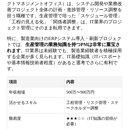
クトマネジメントオフィス）は、システム開発や業務改
善プロジェクト全体の計画・進捗管理・リソース調整を
担う職種です。生産管理で培った「スケジュール管理」
「工程の見える化」「関係者調整」は、IT業界のプロジ
ェクト管理にそのまま転用できます。
特に、製造業向けのERPシステム導入・刷新プロジェク
トでは、
生産管理の業務知識を持つPMは非常に重宝さ
れます
。IT業界は未経験でも、製造業経験者を積極採用
する企業が多く見られます。IT基礎知識（ITパスポート
や基本情報技術者程度）があると選考でさらに有利で
す。
項目
内容
年収相場
500万〜900万円
活かせるスキル
工程管理・リスク管理・ステ
ークホルダー調整
難易度
★★★☆☆（IT知識の習得が
必要）