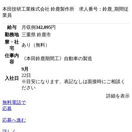
本田技研工業株式会社 鈴鹿製作所 求人番号：鈴鹿_期間従
業員
給与
月収例
342,095
円
勤務地
三重県 鈴鹿市
寮・社
あり（無料）
宅
仕事内
《本田鈴鹿期間工》自動車の製造
容
9月
22日
入社日
※目安になります、表記なしは面接時にご相談く
ださい
詳細を表示
無料電話で
応募
応募へ進む
詳しく