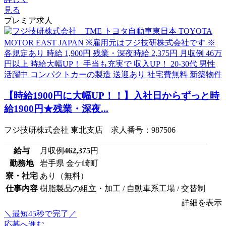
見る
プレミア求人
【時給1900円に大幅UP！！】入社日からずっと時
給1900円★残業・深夜...
フジ技研株式会社 東北支店 求人番号：987506
給与
月収例
462,375
円
勤務地
岩手県 金ケ崎町
寮・社宅
あり（無料）
仕事内容
樹脂製品の組立・加工 / 自動車系工場 / 交替制
詳細を表示
＼最短45秒で完了／
応募へ進む