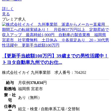
詳しく
見る
プレミア求人
【更新手当総額100万円】39歳までの男性活躍中！
トヨタ自動車九州でのお仕...
株式会社イカイ 九州事業部 求人番号：704202
給与
月収例
378,834
円
勤務地
福岡県 宮若市
寮・社
あり（無料）
宅
仕事内
組立・検査 / 自動車系工場 / 交替制