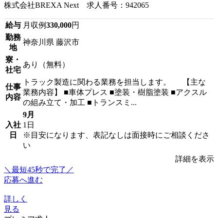
株式会社BREXA Next 求人番号：942065
給与
月収例
330,000
円
勤務
神奈川県 藤沢市
地
寮・
あり（無料）
社宅
トラック製造に関わる業務を担当します。 【主な
仕事
業務内容】 ■車体プレス ■塗装・樹脂塗装 ■アクスル
内容
の組み立て・加工 ■トランスミ...
9月
入社
1日
日
※目安になります、表記なしは面接時にご相談くださ
い
詳細を表示
＼最短45秒で完了／
応募へ進む
詳しく
見る