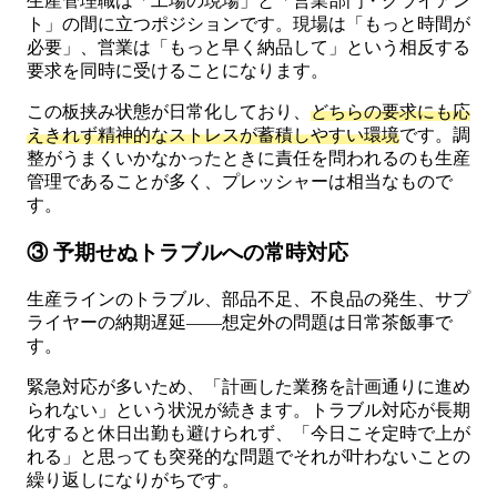
生産管理職は「工場の現場」と「営業部門・クライアン
ト」の間に立つポジションです。現場は「もっと時間が
必要」、営業は「もっと早く納品して」という相反する
要求を同時に受けることになります。
この板挟み状態が日常化しており、
どちらの要求にも応
えきれず精神的なストレスが蓄積しやすい環境
です。調
整がうまくいかなかったときに責任を問われるのも生産
管理であることが多く、プレッシャーは相当なもので
す。
③ 予期せぬトラブルへの常時対応
生産ラインのトラブル、部品不足、不良品の発生、サプ
ライヤーの納期遅延——想定外の問題は日常茶飯事で
す。
緊急対応が多いため、「計画した業務を計画通りに進め
られない」という状況が続きます。トラブル対応が長期
化すると休日出勤も避けられず、「今日こそ定時で上が
れる」と思っても突発的な問題でそれが叶わないことの
繰り返しになりがちです。