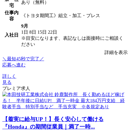
あり（無料）
宅
仕事内
《トヨタ期間工》組立・加工・プレス
容
9月
1日
8日
15日
22日
入社日
※目安になります、表記なしは面接時にご相談く
ださい
詳細を表示
＼最短45秒で完了／
応募へ進む
詳しく
見る
プレミア求人
【着実に給与UP！】長く安心して働ける
『Honda』の期間従業員｜満了一時...