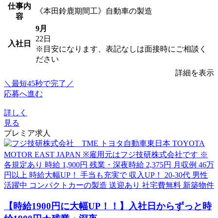
仕事内
《本田鈴鹿期間工》自動車の製造
容
9月
22日
入社日
※目安になります、表記なしは面接時にご相談く
ださい
詳細を表示
＼最短45秒で完了／
応募へ進む
詳しく
見る
プレミア求人
【時給1900円に大幅UP！！】入社日からずっと時