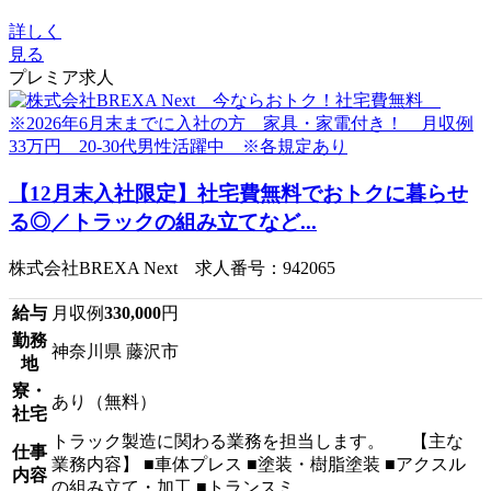
詳しく
見る
プレミア求人
【12月末入社限定】社宅費無料でおトクに暮らせ
る◎／トラックの組み立てなど...
株式会社BREXA Next 求人番号：942065
給与
月収例
330,000
円
勤務
神奈川県 藤沢市
地
寮・
あり（無料）
社宅
トラック製造に関わる業務を担当します。 【主な
仕事
業務内容】 ■車体プレス ■塗装・樹脂塗装 ■アクスル
内容
の組み立て・加工 ■トランスミ...