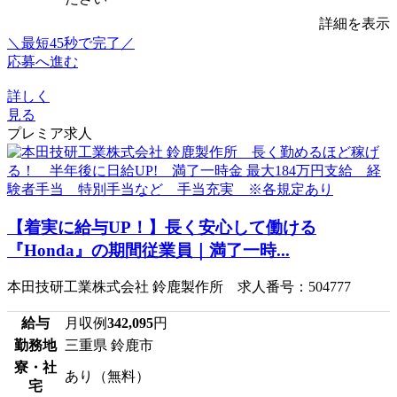
詳細を表示
＼最短45秒で完了／
応募へ進む
詳しく
見る
プレミア求人
【着実に給与UP！】長く安心して働ける
『Honda』の期間従業員｜満了一時...
本田技研工業株式会社 鈴鹿製作所 求人番号：504777
給与
月収例
342,095
円
勤務地
三重県 鈴鹿市
寮・社
あり（無料）
宅