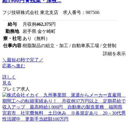
給1900円★残業・深夜...
フジ技研株式会社 東北支店 求人番号：987506
給与
月収例
462,375
円
勤務地
岩手県 金ケ崎町
寮・社宅
あり（無料）
仕事内容
樹脂製品の組立・加工 / 自動車系工場 / 交替制
詳細を表示
＼最短45秒で完了／
応募へ進む
詳しく
見る
プレミア求人