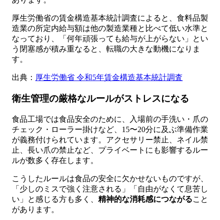
厚生労働省の賃金構造基本統計調査によると、食料品製
造業の所定内給与額は他の製造業種と比べて低い水準と
なっており、「何年頑張っても給与が上がらない」とい
う閉塞感が積み重なると、転職の大きな動機になりま
す。
出典：
厚生労働省 令和5年賃金構造基本統計調査
衛生管理の厳格なルールがストレスになる
食品工場では食品安全のために、入場前の手洗い・爪の
チェック・ローラー掛けなど、15〜20分に及ぶ準備作業
が義務付けられています。アクセサリー禁止、ネイル禁
止、長い爪の禁止など、プライベートにも影響するルー
ルが数多く存在します。
こうしたルールは食品の安全に欠かせないものですが、
「少しのミスで強く注意される」「自由がなくて息苦し
い」と感じる方も多く、
精神的な消耗感につながる
こと
があります。