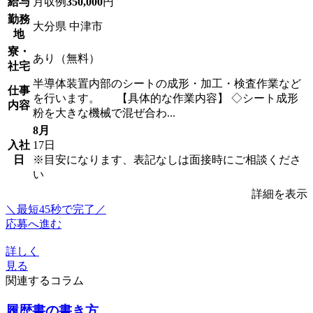
給与
月収例
350,000
円
勤務
大分県 中津市
地
寮・
あり（無料）
社宅
半導体装置内部のシートの成形・加工・検査作業など
仕事
を行います。 【具体的な作業内容】 ◇シート成形
内容
粉を大きな機械で混ぜ合わ...
8月
入社
17日
日
※目安になります、表記なしは面接時にご相談くださ
い
詳細を表示
＼最短45秒で完了／
応募へ進む
詳しく
見る
関連するコラム
履歴書の書き方