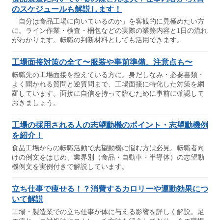
のスケジュールも解説します！
「自分は食品工場に向いているのか」を客観的に見極めたい方
に。ライン作業・検査・梱包などの実際の業務内容と1日の流れ
がわかります。転職の判断材料としても活用できます。
工場面接対策の全て〜服装や事前準備、注意点も〜
転職先の工場面接を控えている方に。身だしなみ・必要書類・
よく聞かれる質問と逆質問まで、工場面接に特化した対策を網
羅しています。面接に自信を持って臨むために事前に確認して
おきましょう。
工場の採用される人の志望動機のポイント・志望動機例
を紹介！
食品工場からの転職活動で志望動機に悩む方は必見。転職者向
けの例文をはじめ、業界別（食品・自動車・半導体）の志望動
機例文を実例付きで解説しています。
立ち仕事で痩せる！？消費するカロリーや運動効果につ
いて解説
工場・製造業での立ち仕事が体に与える影響を詳しく解説。足