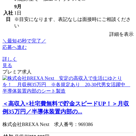
9月
入社
1日
日
※目安になります、表記なしは面接時にご相談くださ
い
詳細を表示
＼最短45秒で完了／
応募へ進む
詳しく
見る
プレミア求人
＜高収入×社宅費無料で貯金スピードUP！＞月収
例35万円／半導体装置内部の...
株式会社BREXA Next 求人番号：969386