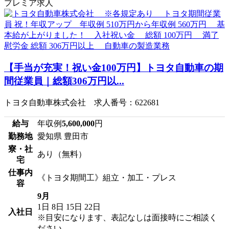
プレミア求人
【手当が充実！祝い金100万円】トヨタ自動車の期
間従業員｜総額306万円以...
トヨタ自動車株式会社 求人番号：622681
給与
年収例
5,600,000
円
勤務地
愛知県 豊田市
寮・社
あり（無料）
宅
仕事内
《トヨタ期間工》組立・加工・プレス
容
9月
1日
8日
15日
22日
入社日
※目安になります、表記なしは面接時にご相談く
ださい