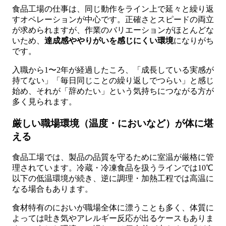
食品工場の仕事は、同じ動作をライン上で延々と繰り返
すオペレーションが中心です。正確さとスピードの両立
が求められますが、作業のバリエーションがほとんどな
いため、
達成感ややりがいを感じにくい環境
になりがち
です。
入職から1〜2年が経過したころ、「成長している実感が
持てない」「毎日同じことの繰り返しでつらい」と感じ
始め、それが「辞めたい」という気持ちにつながる方が
多く見られます。
厳しい職場環境（温度・においなど）が体に堪
える
食品工場では、製品の品質を守るために室温が厳格に管
理されています。冷蔵・冷凍食品を扱うラインでは10℃
以下の低温環境が続き、逆に調理・加熱工程では高温に
なる場合もあります。
食材特有のにおいが職場全体に漂うことも多く、体質に
よっては吐き気やアレルギー反応が出るケースもありま