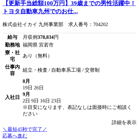
【更新手当総額100万円】39歳までの男性活躍中！
トヨタ自動車九州でのお仕...
株式会社イカイ 九州事業部 求人番号：704202
給与
月収例
378,834
円
勤務地
福岡県 宮若市
寮・社
あり（無料）
宅
仕事内
組立・検査 / 自動車系工場 / 交替制
容
8月
19日
26日
9月
入社日
2日
9日
16日
23日
※目安になります、表記なしは面接時にご相談く
ださい
詳細を表示
＼最短45秒で完了／
応募へ進む