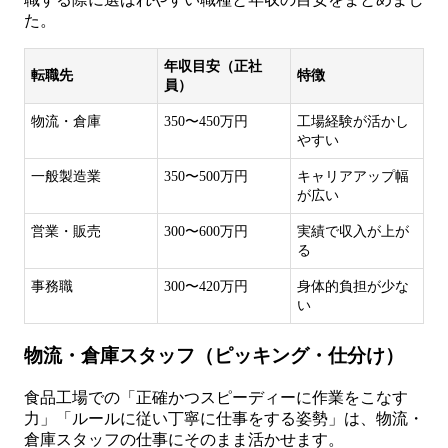
た。
年収目安（正社
転職先
特徴
員）
物流・倉庫
350〜450万円
工場経験が活かし
やすい
一般製造業
350〜500万円
キャリアアップ幅
が広い
営業・販売
300〜600万円
実績で収入が上が
る
事務職
300〜420万円
身体的負担が少な
い
物流・倉庫スタッフ（ピッキング・仕分け）
食品工場での「正確かつスピーディーに作業をこなす
力」「ルールに従い丁寧に仕事をする姿勢」は、物流・
倉庫スタッフの仕事にそのまま活かせます。