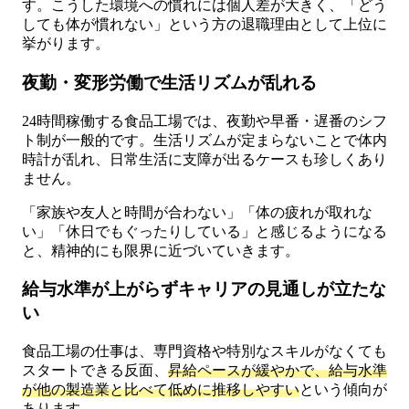
す。こうした環境への慣れには個人差が大きく、「どう
しても体が慣れない」という方の退職理由として上位に
挙がります。
夜勤・変形労働で生活リズムが乱れる
24時間稼働する食品工場では、夜勤や早番・遅番のシフ
ト制が一般的です。生活リズムが定まらないことで体内
時計が乱れ、日常生活に支障が出るケースも珍しくあり
ません。
「家族や友人と時間が合わない」「体の疲れが取れな
い」「休日でもぐったりしている」と感じるようになる
と、精神的にも限界に近づいていきます。
給与水準が上がらずキャリアの見通しが立たな
い
食品工場の仕事は、専門資格や特別なスキルがなくても
スタートできる反面、
昇給ペースが緩やかで、給与水準
が他の製造業と比べて低めに推移しやすい
という傾向が
あります。