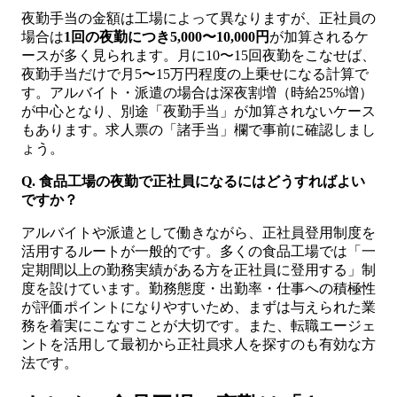
夜勤手当の金額は工場によって異なりますが、正社員の
場合は
1回の夜勤につき5,000〜10,000円
が加算されるケ
ースが多く見られます。月に10〜15回夜勤をこなせば、
夜勤手当だけで月5〜15万円程度の上乗せになる計算で
す。アルバイト・派遣の場合は深夜割増（時給25%増）
が中心となり、別途「夜勤手当」が加算されないケース
もあります。求人票の「諸手当」欄で事前に確認しまし
ょう。
Q. 食品工場の夜勤で正社員になるにはどうすればよい
ですか？
アルバイトや派遣として働きながら、正社員登用制度を
活用するルートが一般的です。多くの食品工場では「一
定期間以上の勤務実績がある方を正社員に登用する」制
度を設けています。勤務態度・出勤率・仕事への積極性
が評価ポイントになりやすいため、まずは与えられた業
務を着実にこなすことが大切です。また、転職エージェ
ントを活用して最初から正社員求人を探すのも有効な方
法です。