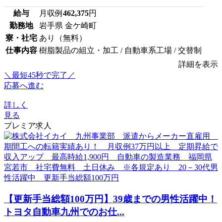
給与
月収例
462,375
円
勤務地
岩手県 金ケ崎町
寮・社宅
あり（無料）
仕事内容
樹脂製品の組立・加工 / 自動車系工場 / 交替制
詳細を表示
＼最短45秒で完了／
応募へ進む
詳しく
見る
プレミア求人
【更新手当総額100万円】39歳までの男性活躍中！
トヨタ自動車九州でのお仕...