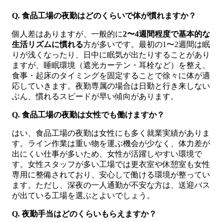
Q. 食品工場の夜勤はどのくらいで体が慣れますか？
個人差はありますが、一般的に
2〜4週間程度で基本的な
生活リズムに慣れる
方が多いです。最初の1〜2週間は眠
りが浅くなったり、日中に眠気が出たりすることがあり
ますが、睡眠環境（遮光カーテン・耳栓など）を整え、
食事・起床のタイミングを固定することで徐々に体が適
応していきます。夜勤専属の場合は日勤と行き来しない
ぶん、慣れるスピードが早い傾向があります。
Q. 食品工場の夜勤は女性でも働けますか？
はい、食品工場の夜勤は女性にも多く就業実績がありま
す。ライン作業は重い物を運ぶ機会が少なく、体力差が
出にくい仕事が多いため、女性が活躍しやすい環境で
す。女性スタッフが多い工場では更衣室や休憩室も女性
専用に整備されており、安心して働ける環境が整ってい
ます。ただし、深夜の一人通勤が不安な方は、送迎バス
が出ている工場を選ぶとよいでしょう。
Q. 夜勤手当はどのくらいもらえますか？