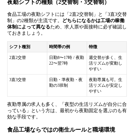
夜勤シフトの種類（2交替制・3交替制）
食品工場の夜勤シフトには「2直2交替制」と「3直3交替
制」の2種類が主流です。
どちらになるかは工場の稼働
体制によって異なる
ため、求人票や面接時に必ず確認し
ておきましょう。
シフト種別
時間帯の例
特徴
2直2交替
日勤8〜17時 / 夜勤
週交替が多く、生
22〜翌7時
活リズムが変動し
やすい
3直3交替
日勤・準夜勤・夜
夜勤専属も可。生
勤の3班制
活リズムが安定し
やすい
夜勤専属の求人も多く、「夜型の生活リズムが自分に合
っている」という方は、最初から夜勤固定を選ぶのも有
効な手段です。
食品工場ならではの衛生ルールと職場環境