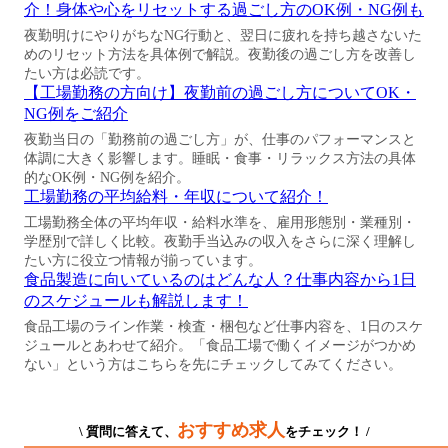
介！身体や心をリセットする過ごし方のOK例・NG例も
夜勤明けにやりがちなNG行動と、翌日に疲れを持ち越さないた
めのリセット方法を具体例で解説。夜勤後の過ごし方を改善し
たい方は必読です。
【工場勤務の方向け】夜勤前の過ごし方についてOK・
NG例をご紹介
夜勤当日の「勤務前の過ごし方」が、仕事のパフォーマンスと
体調に大きく影響します。睡眠・食事・リラックス方法の具体
的なOK例・NG例を紹介。
工場勤務の平均給料・年収について紹介！
工場勤務全体の平均年収・給料水準を、雇用形態別・業種別・
学歴別で詳しく比較。夜勤手当込みの収入をさらに深く理解し
たい方に役立つ情報が揃っています。
食品製造に向いているのはどんな人？仕事内容から1日
のスケジュールも解説します！
食品工場のライン作業・検査・梱包など仕事内容を、1日のスケ
ジュールとあわせて紹介。「食品工場で働くイメージがつかめ
ない」という方はこちらを先にチェックしてみてください。
おすすめ求人
\ 質問に答えて、
をチェック！ /