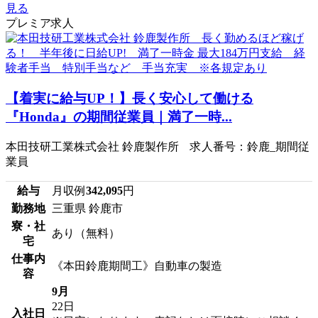
見る
プレミア求人
【着実に給与UP！】長く安心して働ける
『Honda』の期間従業員｜満了一時...
本田技研工業株式会社 鈴鹿製作所 求人番号：鈴鹿_期間従
業員
給与
月収例
342,095
円
勤務地
三重県 鈴鹿市
寮・社
あり（無料）
宅
仕事内
《本田鈴鹿期間工》自動車の製造
容
9月
22日
入社日