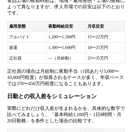
食品工場の夜勤時給は、地域・雇用形態・工場の規模に
よって異なりますが、求人市場での目安は以下のとおり
です。
雇用形態
夜勤時給目安
月収目安
アルバイト
1,200〜1,500円
15〜22万円
派遣
1,300〜1,600円
18〜25万円
正社員
—（月給制）
25〜35万円
正社員の場合は月給制に夜勤手当（1回あたり5,000〜
10,000円程度）が加算されるケースが多く、年収ベース
では370〜450万円程度になることもあります。
日勤との収入差をシミュレーション
実際にどれだけ収入差が生まれるかを、具体的な数字で
比べてみましょう。「基本時給1,100円・1日8時間・月
20日勤務」を条件とした場合の比較です。