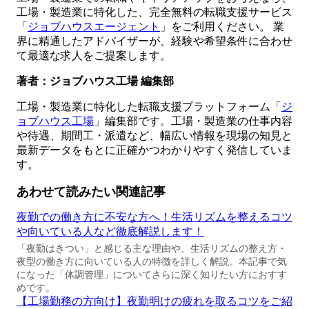
工場・製造業に特化した、完全無料の転職支援サービス
「
ジョブハウスエージェント
」をご利用ください。 業
界に精通したアドバイザーが、経験や希望条件に合わせ
て最適な求人をご提案します。
著者：ジョブハウス工場 編集部
工場・製造業に特化した転職支援プラットフォーム「
ジ
ョブハウス工場
」編集部です。工場・製造業の仕事内容
や待遇、期間工・派遣など、幅広い情報を現場の知見と
最新データをもとに正確かつわかりやすく発信していま
す。
あわせて読みたい関連記事
夜勤での働き方に不安な方へ！生活リズムを整えるコツ
や向いている人など徹底解説します！
「夜勤はきつい」と感じる主な理由や、生活リズムの整え方・
夜型の働き方に向いている人の特徴を詳しく解説。本記事で気
になった「体調管理」についてさらに深く知りたい方におすす
めです。
【工場勤務の方向け】夜勤明けの疲れを取るコツをご紹