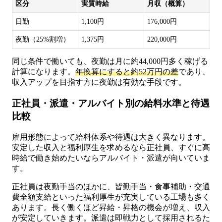
区分
実質時給
月収（概算）
日勤
1,100円
176,000円
夜勤（25%割増）
1,375円
220,000円
同じ条件で働いても、夜勤は月に約44,000円多く稼げる
計算になります。
年換算にすると約52万円の差
であり、
収入アップを目指す方に夜勤は有効な手段です。
正社員・派遣・アルバイト別の給料水準と待遇
比較
雇用形態によって給料体系や待遇は大きく異なります。
安定した収入と福利厚生を求めるなら正社員、すぐに高
時給で働き始めたいならアルバイト・派遣が向いていま
す。
正社員は夜勤手当のほかに、皆勤手当・食事補助・交通
費全額支給といった福利厚生が充実している工場も多く
あります。長く働くほど昇給・昇格の機会が増え、収入
が安定していきます。派遣は即戦力として採用されるた