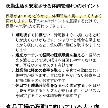
夜勤生活を安定させる体調管理4つのポイント
夜勤がきついかどうかは、体調管理の質によって大きく
変わります。
以下の4つのポイントを意識するだけで、
夜勤への慣れ方が変わってきます。
退勤後すぐに寝ない
：帰宅後すぐに横になると眠
りが浅くなりがちです。シャワーと軽食を済ませ
てから横になると、質の高い睡眠を取りやすくな
ります
遮光カーテンで昼間の睡眠環境を整える
：昼間の
光を遮ることで深い眠りを確保しやすくなりま
す。耳栓やアイマスクも有効です
就業前に軽めの食事を取る
：空腹で夜勤に臨むと
集中力が落ちます。胃に負担をかけない軽食を出
勤前に取るのがおすすめです
休日でも睡眠時間帯をなるべく固定する
：休日だ
け昼夜逆転するとリズムが崩れます。生活リズム
を固定することが体調管理の基本です
食品工場の夜勤に向いている人・向