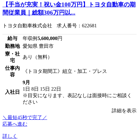
【手当が充実！祝い金100万円】トヨタ自動車の期
間従業員｜総額306万円以...
トヨタ自動車株式会社 求人番号：622681
給与
年収例
5,600,000
円
勤務地
愛知県 豊田市
寮・社
あり（無料）
宅
仕事内
《トヨタ期間工》組立・加工・プレス
容
9月
1日
8日
15日
22日
入社日
※目安になります、表記なしは面接時にご相談く
ださい
詳細を表示
＼最短45秒で完了／
応募へ進む
詳しく