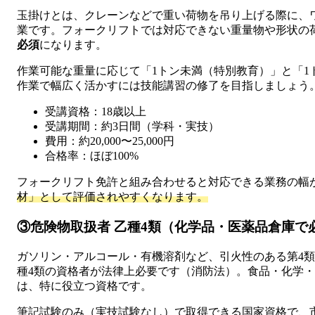
玉掛けとは、クレーンなどで重い荷物を吊り上げる際に、
業です。フォークリフトでは対応できない重量物や形状の
必須
になります。
作業可能な重量に応じて「1トン未満（特別教育）」と「1
作業で幅広く活かすには技能講習の修了を目指しましょう
受講資格：18歳以上
受講期間：約3日間（学科・実技）
費用：約20,000〜25,000円
合格率：ほぼ100%
フォークリフト免許と組み合わせると対応できる業務の幅
材」として評価されやすくなります。
③危険物取扱者 乙種4類（化学品・医薬品倉庫で
ガソリン・アルコール・有機溶剤など、引火性のある第4
種4類の資格者が法律上必要です（消防法）。食品・化学
は、特に役立つ資格です。
筆記試験のみ（実技試験なし）で取得できる国家資格で、