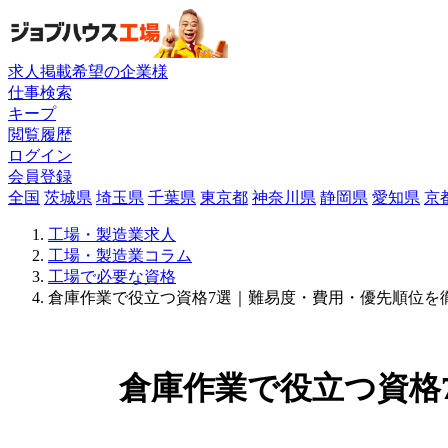
求人掲載希望の企業様
仕事検索
キープ
閲覧履歴
ログイン
会員登録
全国
茨城県
埼玉県
千葉県
東京都
神奈川県
静岡県
愛知県
京
工場・製造業求人
工場・製造業コラム
工場で必要な資格
倉庫作業で役立つ資格7選｜難易度・費用・優先順位を徹
倉庫作業で役立つ資格7