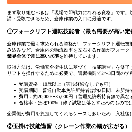
まず取り組むべきは「現場で即戦力になれる資格」です。
講・受験できるため、倉庫作業の入口に最適です。
①フォークリフト運転技能者（最も需要が高い定
倉庫作業で最も求められる資格が、フォークリフト運転技
み込みなど、倉庫内の物流効率を左右する作業がフォーク
業界全体で常に高い水準
を維持しています。
取得方法は、労働安全衛生法に基づく「技能講習」を修了
リフトを操作するために必要で、講習機関で2〜3日間の学
受講資格：18歳以上（実技経験なしでも可）
受講期間：普通自動車免許所持者は約2日間、未所持者
費用：約20,000〜35,000円（普通免許所持有無で異な
合格率：ほぼ100%（修了試験は落とすためのもので
企業側が費用を負担してくれるケースも多いため、入社後
②玉掛け技能講習（クレーン作業の幅が広がる）