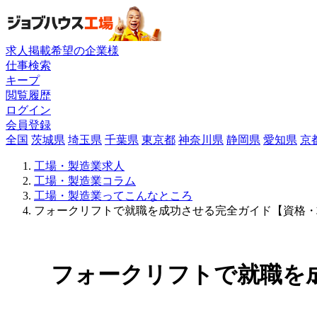
求人掲載希望の企業様
仕事検索
キープ
閲覧履歴
ログイン
会員登録
全国
茨城県
埼玉県
千葉県
東京都
神奈川県
静岡県
愛知県
京
工場・製造業求人
工場・製造業コラム
工場・製造業ってこんなところ
フォークリフトで就職を成功させる完全ガイド【資格・
フォークリフトで就職を