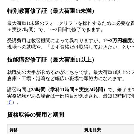
特別教育修了証（最大荷重1t未満）
最大荷重1t未満のフォークリフトを操作するために必要な資
＋実技7時間）で、1〜2日間で修了できます。
受講費用は教習機関によって異なりますが、
1〜2万円程度
現場への就職や、「まず資格だけ取得しておきたい」とい
技能講習修了証（最大荷重1t以上）
就職先の大半が求めるのがこちらです。最大荷重1t以上の
倉庫・工場・港湾など幅広い職場で即戦力になれます。
講習時間は
35時間（学科11時間＋実技24時間）
で、修了ま
実務経験がある場合は一部科目が免除され、最短13時間で
て
）。
資格取得の費用と期間
資格
費用目安