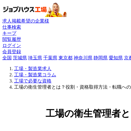
求人掲載希望の企業様
仕事検索
キープ
閲覧履歴
ログイン
会員登録
全国
茨城県
埼玉県
千葉県
東京都
神奈川県
静岡県
愛知県
京
工場・製造業求人
工場・製造業コラム
工場で必要な資格
工場の衛生管理者とは？役割・資格取得方法・転職への
工場の衛生管理者と