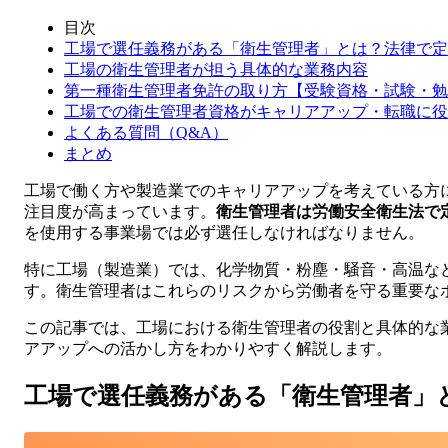
目次
工場で選任義務がある「衛生管理者」とは？法律で定
工場の衛生管理者が担う具体的な業務内容
第一種衛生管理者免許の取り方【受験資格・試験・勉
工場での衛生管理者資格がキャリアアップ・転職に役
よくある質問（Q&A）
まとめ
工場で働く方や製造業でのキャリアアップを考えている方
注目度が高まっています。
衛生管理者は労働安全衛生法で
を使用する事業場では必ず選任しなければなりません。
特に工場（製造業）では、化学物質・粉塵・騒音・高温な
す。衛生管理者はこれらのリスクから労働者を守る重要な
この記事では、工場における衛生管理者の役割と具体的な
アアップへの活かし方をわかりやすく解説します。
工場で選任義務がある「衛生管理者」