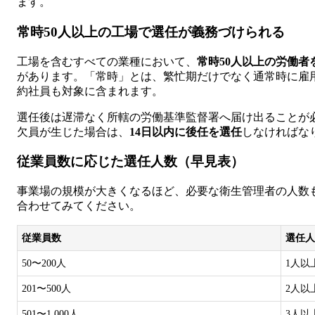
ます。
常時50人以上の工場で選任が義務づけられる
工場を含むすべての業種において、
常時50人以上の労働者
があります。「常時」とは、繁忙期だけでなく通常時に雇
約社員も対象に含まれます。
選任後は遅滞なく所轄の労働基準監督署へ届け出ることが
欠員が生じた場合は、
14日以内に後任を選任
しなければな
従業員数に応じた選任人数（早見表）
事業場の規模が大きくなるほど、必要な衛生管理者の人数
合わせてみてください。
従業員数
選任人
50〜200人
1人以
201〜500人
2人以
501〜1,000人
3人以