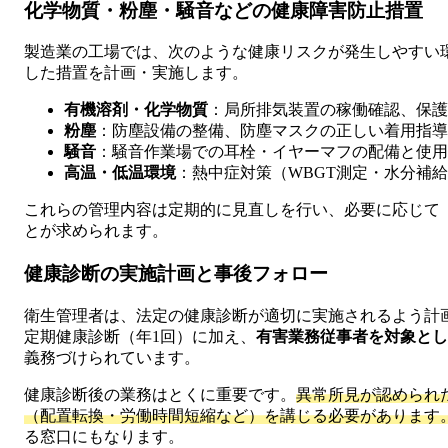
化学物質・粉塵・騒音などの健康障害防止措置
製造業の工場では、次のような健康リスクが発生しやすい
した措置を計画・実施します。
有機溶剤・化学物質
：局所排気装置の稼働確認、保護
粉塵
：防塵設備の整備、防塵マスクの正しい着用指導
騒音
：騒音作業場での耳栓・イヤーマフの配備と使用
高温・低温環境
：熱中症対策（WBGT測定・水分補
これらの管理内容は定期的に見直しを行い、必要に応じて
とが求められます。
健康診断の実施計画と事後フォロー
衛生管理者は、法定の健康診断が適切に実施されるよう計
定期健康診断（年1回）に加え、
有害業務従事者を対象とし
義務づけられています。
健康診断後の業務はとくに重要です。
異常所見が認められ
（配置転換・労働時間短縮など）を講じる必要があります
る窓口にもなります。