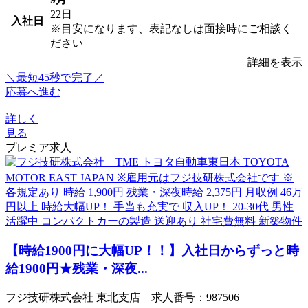
22日
入社日
※目安になります、表記なしは面接時にご相談く
ださい
詳細を表示
＼最短45秒で完了／
応募へ進む
詳しく
見る
プレミア求人
【時給1900円に大幅UP！！】入社日からずっと時
給1900円★残業・深夜...
フジ技研株式会社 東北支店 求人番号：987506