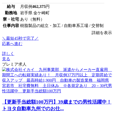
給与
月収例
462,375
円
勤務地
岩手県 金ケ崎町
寮・社宅
あり（無料）
仕事内容
樹脂製品の組立・加工 / 自動車系工場 / 交替制
詳細を表示
＼最短45秒で完了／
応募へ進む
詳しく
見る
プレミア求人
【更新手当総額100万円】39歳までの男性活躍中！
トヨタ自動車九州でのお仕...