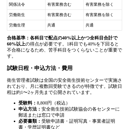
関係法令
有害業務含む
有害業務を除く
労働衛生
有害業務含む
有害業務を除く
労働生理
共通
共通
合格基準：各科目で配点の40%以上かつ全科目合計で
60%以上
の得点が必要です。1科目でも40%を下回ると
不合格になるため、苦手科目をつくらないことが重要で
す。
試験日程・申込方法・費用
衛生管理者試験は全国の安全衛生技術センターで実施さ
れており、月に複数回受験できるのが特徴です。試験日
程は約1〜2ヶ月先まで公開されています。
受験料：
8,800円（税込）
申込方法：
安全衛生技術試験協会の各センターに
郵送または窓口で申請
必要書類：
受験申請書・証明写真・事業者証明
書・学歴証明書など