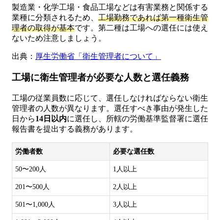
製造業・化学工場・食品工場などは有害業務と関係する
業種に分類されるため、
工場勤務であれば第一種衛生管
理者の取得が基本
です。第二種は工場への選任には使え
ないため注意しましょう。
出典：
厚生労働省「衛生管理者について」
工場に衛生管理者が必要な人数と選任義務
工場の従業員数に応じて、選任しなければならない衛生
管理者の人数が異なります。選任すべき事由が発生した
日から
14日以内
に選任し、所轄の労働基準監督署に選任
報告書を提出する義務があります。
労働者数
必要な選任数
50〜200人
1人以上
201〜500人
2人以上
501〜1,000人
3人以上