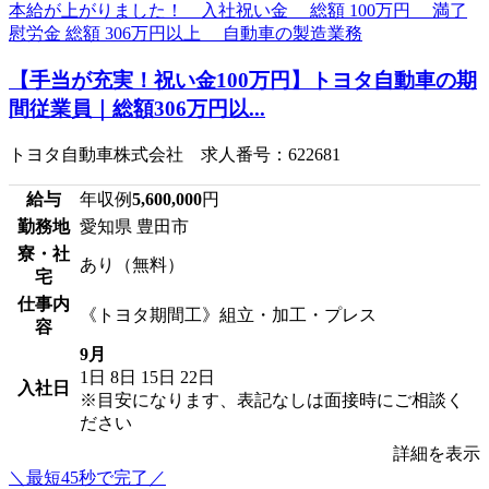
【手当が充実！祝い金100万円】トヨタ自動車の期
間従業員｜総額306万円以...
トヨタ自動車株式会社 求人番号：622681
給与
年収例
5,600,000
円
勤務地
愛知県 豊田市
寮・社
あり（無料）
宅
仕事内
《トヨタ期間工》組立・加工・プレス
容
9月
1日
8日
15日
22日
入社日
※目安になります、表記なしは面接時にご相談く
ださい
詳細を表示
＼最短45秒で完了／