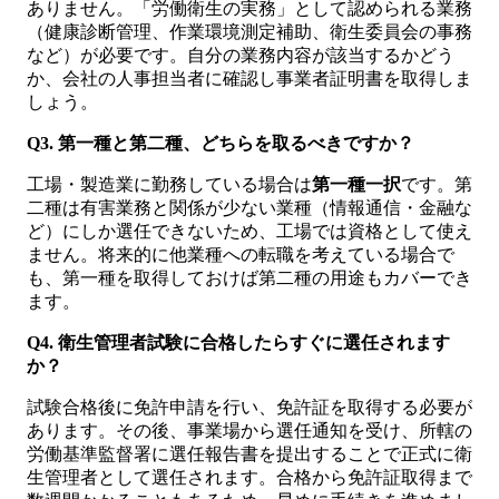
ありません。「労働衛生の実務」として認められる業務
（健康診断管理、作業環境測定補助、衛生委員会の事務
など）が必要です。自分の業務内容が該当するかどう
か、会社の人事担当者に確認し事業者証明書を取得しま
しょう。
Q3. 第一種と第二種、どちらを取るべきですか？
工場・製造業に勤務している場合は
第一種一択
です。第
二種は有害業務と関係が少ない業種（情報通信・金融な
ど）にしか選任できないため、工場では資格として使え
ません。将来的に他業種への転職を考えている場合で
も、第一種を取得しておけば第二種の用途もカバーでき
ます。
Q4. 衛生管理者試験に合格したらすぐに選任されます
か？
試験合格後に免許申請を行い、免許証を取得する必要が
あります。その後、事業場から選任通知を受け、所轄の
労働基準監督署に選任報告書を提出することで正式に衛
生管理者として選任されます。合格から免許証取得まで