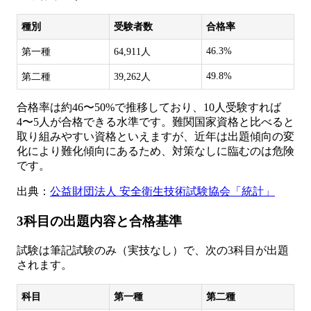
種別
受験者数
合格率
46.3%
第一種
64,911人
49.8%
第二種
39,262人
合格率は約46〜50%で推移しており、10人受験すれば
4〜5人が合格できる水準です。難関国家資格と比べると
取り組みやすい資格といえますが、近年は出題傾向の変
化により難化傾向にあるため、対策なしに臨むのは危険
です。
出典：
公益財団法人 安全衛生技術試験協会「統計」
3科目の出題内容と合格基準
試験は筆記試験のみ（実技なし）で、次の3科目が出題
されます。
科目
第一種
第二種