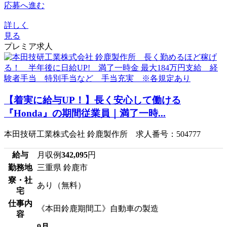
応募へ進む
詳しく
見る
プレミア求人
【着実に給与UP！】長く安心して働ける
『Honda』の期間従業員｜満了一時...
本田技研工業株式会社 鈴鹿製作所 求人番号：504777
給与
月収例
342,095
円
勤務地
三重県 鈴鹿市
寮・社
あり（無料）
宅
仕事内
《本田鈴鹿期間工》自動車の製造
容
9月