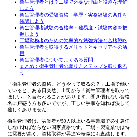
衛生管理者とは？工場で必要な理由と役割を理解
しよう
衛生管理者の受験資格｜学歴・実務経験の条件を
確認しよう
衛生管理者試験の合格率・難易度・試験内容を把
握しよう
工場勤務者のための効率的な勉強方法と合格戦略
衛生管理者を取得するメリットとキャリアへの活
用
衛生管理者についてよくある質問
まとめ：衛生管理者の取り方ステップを振り返ろ
う
「衛生管理者の資格、どうやって取るの？」工場で働い
ていると、ある日突然、上司から「衛生管理者を取って
ほしい」と言われることがあります。聞き慣れない資格
名に戸惑う方も多いですが、正しい手順を知れば決して
難しくありません。
衛生管理者は、労働者が50人以上いる事業場で必ず選任
しなければならない国家資格です。工場・製造業では特
に需要が高く、資格取得が昇進や転職にも直結します。