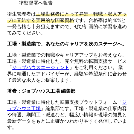
準監督署へ報告
衛生管理者は
工場勤務者にとって昇進・転職・収入アッ
プに直結する実用的な国家資格
です。合格率は約46%と
一発合格も十分狙えますので、ぜひ計画的に学習を進め
てみてください。
工場・製造業で、あなたのキャリアを次のステージへ。
工場・製造業での転職やキャリアアップをお考えなら、
工場・製造業に特化した、完全無料の転職支援サービス
「
ジョブハウスエージェント
」をご利用ください。 業
界に精通したアドバイザーが、経験や希望条件に合わせ
て最適な求人をご提案します。
著者：ジョブハウス工場 編集部
工場・製造業に特化した転職支援プラットフォーム「
ジ
ョブハウス工場
」編集部です。工場・製造業の仕事内容
や待遇、期間工・派遣など、幅広い情報を現場の知見と
最新データをもとに正確かつわかりやすく発信していま
す。