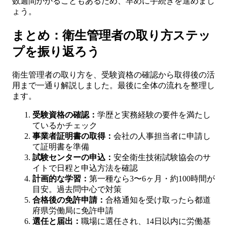
数週間かかることもあるため、早めに手続きを進めまし
ょう。
まとめ：衛生管理者の取り方ステッ
プを振り返ろう
衛生管理者の取り方を、受験資格の確認から取得後の活
用まで一通り解説しました。最後に全体の流れを整理し
ます。
受験資格の確認：
学歴と実務経験の要件を満たし
ているかチェック
事業者証明書の取得：
会社の人事担当者に申請し
て証明書を準備
試験センターの申込：
安全衛生技術試験協会のサ
イトで日程と申込方法を確認
計画的な学習：
第一種なら3〜6ヶ月・約100時間が
目安。過去問中心で対策
合格後の免許申請：
合格通知を受け取ったら都道
府県労働局に免許申請
選任と届出：
職場に選任され、14日以内に労働基