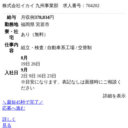
株式会社イカイ 九州事業部 求人番号：704202
給与
月収例
378,834
円
勤務地
福岡県 宮若市
寮・社
あり（無料）
宅
仕事内
組立・検査 / 自動車系工場 / 交替制
容
8月
19日
26日
9月
入社日
2日
9日
16日
23日
※目安になります、表記なしは面接時にご相談く
ださい
詳細を表示
＼最短45秒で完了／
応募へ進む
詳しく
見る