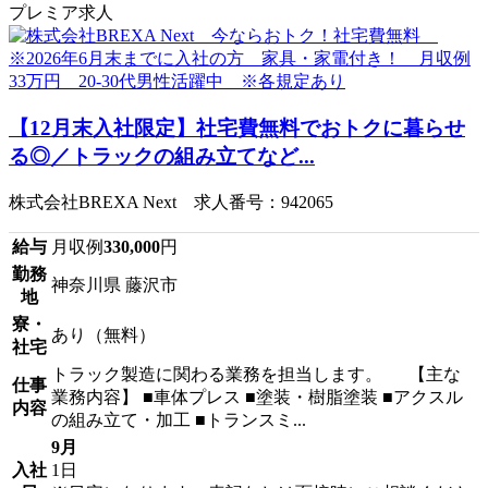
プレミア求人
【12月末入社限定】社宅費無料でおトクに暮らせ
る◎／トラックの組み立てなど...
株式会社BREXA Next 求人番号：942065
給与
月収例
330,000
円
勤務
神奈川県 藤沢市
地
寮・
あり（無料）
社宅
トラック製造に関わる業務を担当します。 【主な
仕事
業務内容】 ■車体プレス ■塗装・樹脂塗装 ■アクスル
内容
の組み立て・加工 ■トランスミ...
9月
入社
1日