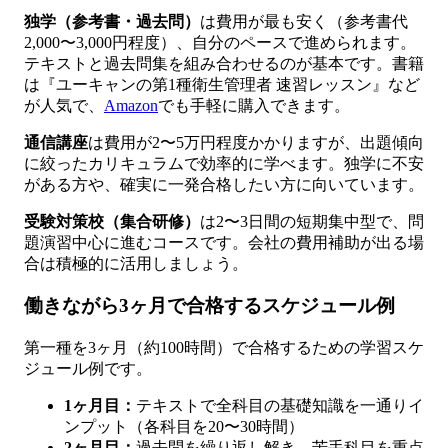
独学（参考書・過去問）
は費用が最も安く（参考書代
2,000〜3,000円程度）、自分のペースで進められます。
テキストと過去問集を組み合わせるのが基本です。書籍
は『ユーキャンの第1種衛生管理者 速習レッスン』など
が人気で、
Amazon
でも手軽に購入できます。
通信講座
は費用が2〜5万円程度かかりますが、出題傾向
に絞ったカリキュラムで効率的に学べます。独学に不安
がある方や、確実に一発合格したい方に向いています。
受験対策校（集合研修）
は2〜3日間の短期集中型で、問
題演習中心に進むコースです。会社の費用補助が出る場
合は積極的に活用しましょう。
働きながら3ヶ月で合格するスケジュール例
第一種を3ヶ月（約100時間）で合格するための学習スケ
ジュール例です。
1ヶ月目：
テキストで全科目の基礎知識を一通りイ
ンプット（各科目を20〜30時間）
2ヶ月目：
過去問を繰り返し解き、苦手科目を重点