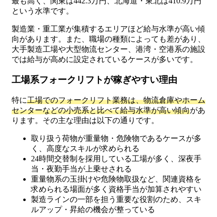
最も高く、関東は442.3万円、北海道・東北は410.9万円
という水準です。
製造業・重工業が集積するエリアほど給与水準が高い傾
向があります。また、職場の種類によっても差があり、
大手製造工場や大型物流センター、港湾・空港系の施設
では給与が高めに設定されているケースが多いです。
工場系フォークリフトが稼ぎやすい理由
特に
工場でのフォークリフト業務は、物流倉庫やホーム
センターなどの小売系と比べて給与水準が高い傾向
があ
ります。その主な理由は以下の通りです。
取り扱う荷物が重量物・危険物であるケースが多
く、高度なスキルが求められる
24時間交替制を採用している工場が多く、深夜手
当・夜勤手当が上乗せされる
重量物系の玉掛けや危険物取扱など、関連資格を
求められる場面が多く資格手当が加算されやすい
製造ラインの一部を担う重要な役割のため、スキ
ルアップ・昇給の機会が整っている