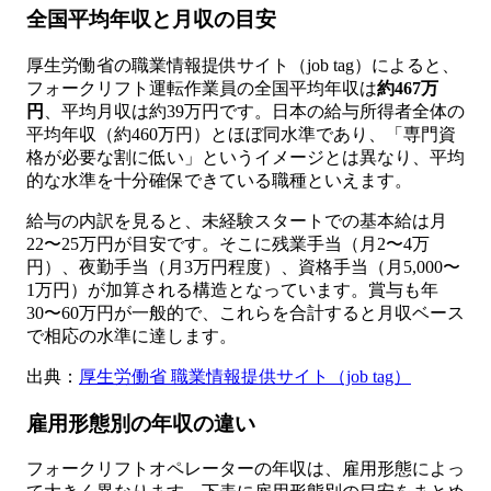
全国平均年収と月収の目安
厚生労働省の職業情報提供サイト（job tag）によると、
フォークリフト運転作業員の全国平均年収は
約467万
円
、平均月収は約39万円です。日本の給与所得者全体の
平均年収（約460万円）とほぼ同水準であり、「専門資
格が必要な割に低い」というイメージとは異なり、平均
的な水準を十分確保できている職種といえます。
給与の内訳を見ると、未経験スタートでの基本給は月
22〜25万円が目安です。そこに残業手当（月2〜4万
円）、夜勤手当（月3万円程度）、資格手当（月5,000〜
1万円）が加算される構造となっています。賞与も年
30〜60万円が一般的で、これらを合計すると月収ベース
で相応の水準に達します。
出典：
厚生労働省 職業情報提供サイト（job tag）
雇用形態別の年収の違い
フォークリフトオペレーターの年収は、雇用形態によっ