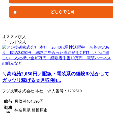
どちらでも可
オススメ求人
ゴールド求人
＼高時給2,050円／配線・電装系の経験を活かして
ガッツリ稼げる☆月収例4...
フジ技研株式会社 本社 求人番号：1202510
給与
月収例
404,890
円
勤務
神奈川県 相模原市
地