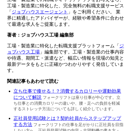
工場・製造業に特化した、完全無料の転職支援サービス
「
ジョブハウスエージェント
」をご利用ください。 業
界に精通したアドバイザーが、経験や希望条件に合わせ
て最適な求人をご提案します。
著者：ジョブハウス工場 編集部
工場・製造業に特化した転職支援プラットフォーム「
ジ
ョブハウス工場
」編集部です。工場・製造業の仕事内容
や待遇、期間工・派遣など、幅広い情報を現場の知見と
最新データをもとに正確かつわかりやすく発信していま
す。
関連記事もあわせて読む
立ち仕事で痩せる！？消費するカロリーや運動効果
について解説
フォークリフトは座り仕事が中心です。立
ち仕事との消費カロリーの違いや、腰・足への負担を軽減
するストレッチ方法についても詳しく紹介しています。
正社員登用試験とは？契約社員からステップアップ
する方法
フォークリフトの仕事を足がかりに正社員を目指
したい方へ。正社員登用試験の内容・志望動機の書き方・