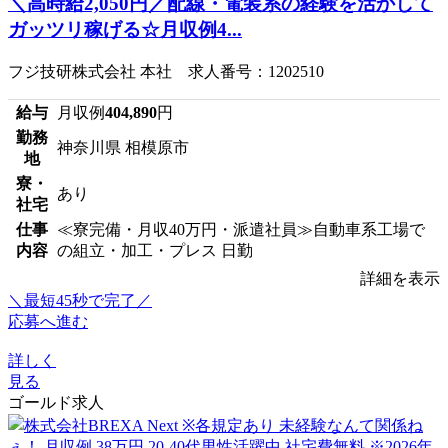
＼高時給2,050円／配線・電装系の経験を活かして
ガッツリ稼げる☆月収例4...
フジ技研株式会社 本社 求人番号：1202510
給与
月収例
404,890
円
勤務
神奈川県 相模原市
地
寮・
あり
社宅
仕事
≪寮完備・月収40万円・派遣社員≫自動車系工場で
内容
の組立・加工・プレス 日勤
詳細を表示
＼最短45秒で完了／
応募へ進む
詳しく
見る
ゴールド求人