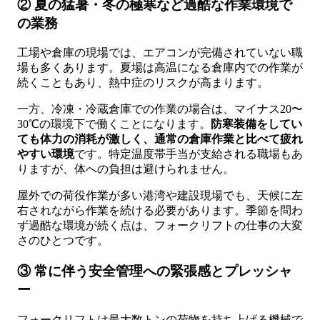
② 夏の猛暑・冬の極寒など過酷な作業環境で
の業務
工場や倉庫の現場では、エアコンが完備されていない職
場も多くあります。夏場は高温になる倉庫内での作業が
続くこともあり、熱中症のリスクが高まります。
一方、冷凍・冷蔵倉庫での作業の場合は、マイナス20〜
30℃の環境下で働くことになります。
防寒装備をしてい
ても体力の消耗が激しく、通常の倉庫作業と比べて疲れ
やすい環境
です。特定温度帯手当が支給される職場もあ
りますが、体への負担は避けられません。
屋外での荷役作業が多い港湾や建設現場でも、天候に左
右されながら作業を続ける必要があります。季節を問わ
ず過酷な環境が続く点は、フォークリフトの仕事の大変
さのひとつです。
③ 常に伴う安全管理への緊張感とプレッシャ
ー
フォークリフトは最大数トンの荷物を持ち上げる機械で