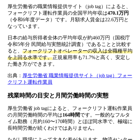
厚生労働省の職業情報提供サイト（job tag）によると、
フォークリフト運転作業員の全国平均年収は
470.1万円
（令和6年度データ）です。月額求人賃金は22.6万円と
なっています。
日本の給与所得者全体の平均年収が約460万円（国税庁
令和5年分 民間給与実態統計調査）であることと比較す
ると、
フォークリフトオペレーターの収入は全職種平均
を上回る水準です。
正規雇用率も71.7%と高く、安定し
た働き方ができます。
出典：
厚生労働省 職業情報提供サイト（job tag）フォー
クリフト運転作業員
残業時間の目安と月間労働時間の実態
厚生労働省 job tagによると、フォークリフト運転作業員
の月間労働時間の平均は
164時間
です。一般的なフルタ
イム勤務（月約160〜170時間）とほぼ同水準で、極端に
長時間労働が続くわけではありません。
ただし職場によって大きな差があります。物流センター