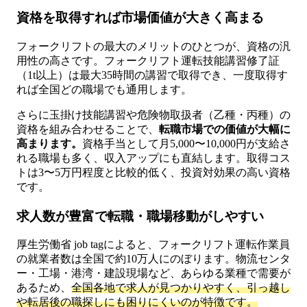
資格を取得すれば市場価値が大きく高まる
フォークリフトの最大のメリットのひとつが、資格の汎
用性の高さです。フォークリフト運転技能講習修了証
（1t以上）は最大35時間の講習で取得でき、一度取得す
れば全国どの職場でも通用します。
さらに玉掛け技能講習や危険物取扱者（乙種・丙種）の
資格を組み合わせることで、
転職市場での価値が大幅に
高まります。
資格手当として月5,000〜10,000円が支給さ
れる職場も多く、収入アップにも直結します。取得コス
トは3〜5万円程度と比較的低く、投資対効果の高い資格
です。
求人数が豊富で転職・職場移動がしやすい
厚生労働省 job tagによると、フォークリフト運転作業員
の就業者数は全国で約10万人にのぼります。物流センタ
ー・工場・港湾・建設現場など、あらゆる業種で需要が
あるため、
全国各地で求人が見つかりやすく、引っ越し
や転居後の職探しにも困りにくいのが特徴です。