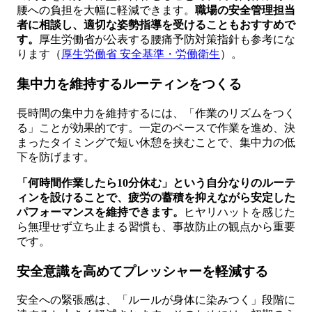
腰への負担を大幅に軽減できます。
職場の安全管理担当
者に相談し、適切な姿勢指導を受けることもおすすめで
す。
厚生労働省が公表する腰痛予防対策指針も参考にな
ります（
厚生労働省 安全基準・労働衛生
）。
集中力を維持するルーティンをつくる
長時間の集中力を維持するには、「作業のリズムをつく
る」ことが効果的です。一定のペースで作業を進め、決
まったタイミングで短い休憩を挟むことで、集中力の低
下を防げます。
「何時間作業したら10分休む」という自分なりのルーテ
ィンを設けることで、疲労の蓄積を抑えながら安定した
パフォーマンスを維持できます。
ヒヤリハットを感じた
ら無理せず立ち止まる習慣も、事故防止の観点から重要
です。
安全意識を高めてプレッシャーを軽減する
安全への緊張感は、「ルールが身体に染みつく」段階に