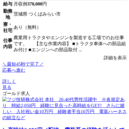
給与
月収例
370,000
円
勤務
茨城県 つくばみらい市
地
寮・
あり（無料）
社宅
農業用トラクタやエンジンを製造する工場でのお仕事
仕事
です。 【主な作業内容】 ■トラクタ車体への部品組
内容
み付け ■エンジンへの部品取付 ...
詳細を表示
＼最短45秒で完了／
応募へ進む
詳しく
見る
ゴールド求人