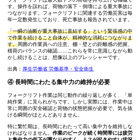
す。操作を誤れば、荷物の落下・倒壊による重大事故に
つながります。フォークリフトに関連する労働災害は毎
年一定数発生しており、死亡事故も報告されています。
「一瞬の油断が重大事故に直結する」という緊張感の中
で作業を続けること自体が、精神的な消耗につながりま
す。
周囲の作業員への注意、棚・壁との距離感の把握、
積荷のバランスの確認……これらを常に意識しながら動
かし続けることは、想像以上のプレッシャーです。
出典：
厚生労働省 労働基準・安全衛生
④ 長時間にわたる集中力の維持が必要
フォークリフト作業は同じ動作の繰り返しが多く、「単
純作業」に見られがちです。しかし実際には、作業中は
常に周囲の安全確認と荷物の状態把握が必要で、気を抜
ける瞬間がほとんどありません。
特に繁忙期は、長時間にわたって高い集中力を維持しな
ければなりません。
作業のピークが続く時間帯には疲労
と集中力の低下が重なりやすく、ミスが起きやすい状況