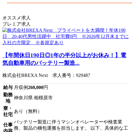
オススメ求人
プレミア求人
【年間休日190日◎1年の半分以上がお休み！】電
気自動車用のバッテリー製造...
株式会社BREXA Next 求人番号：929487
給与
月収例
260,000
円
勤務
神奈川県 相模原市
地
寮・
あり（無料）
社宅
バッテリー製造に伴うマシンオペレーターや検査業
仕事
務、製品の梱包運搬を担当します。 以下、具体的な工
内容