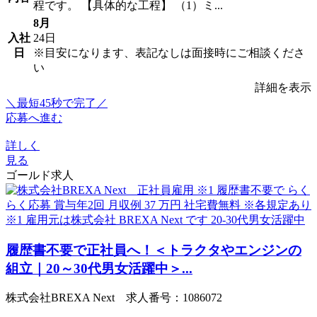
程です。 【具体的な工程】 （1）ミ...
8月
入社
24日
日
※目安になります、表記なしは面接時にご相談くださ
い
詳細を表示
＼最短45秒で完了／
応募へ進む
詳しく
見る
ゴールド求人
履歴書不要で正社員へ！＜トラクタやエンジンの
組立｜20～30代男女活躍中＞...
株式会社BREXA Next 求人番号：1086072