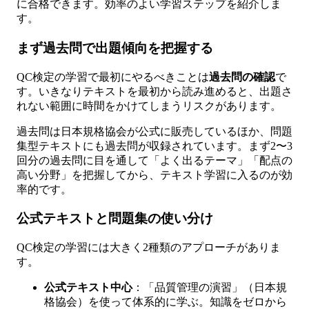
に合格できます。効率のよい学習ステップを紹介しま
す。
まず過去問で出題傾向を把握する
QC検定の学習で最初にやるべきことは
過去問の確認
で
す。いきなりテキストを最初から読み進めると、出題さ
れない範囲に時間をかけてしまうリスクがあります。
過去問は日本規格協会が公式に販売しているほか、問題
集型テキストにも過去問が収録されています。まず2〜3
回分の過去問に目を通して「よく出るテーマ」「配点の
高い分野」を把握してから、テキスト学習に入るのが効
率的です。
公式テキストと問題集の使い分け
QC検定の学習には大きく2種類のアプローチがありま
す。
公式テキスト中心
：「品質管理の演習」（日本規
格協会）を使って体系的に学ぶ。知識をゼロから