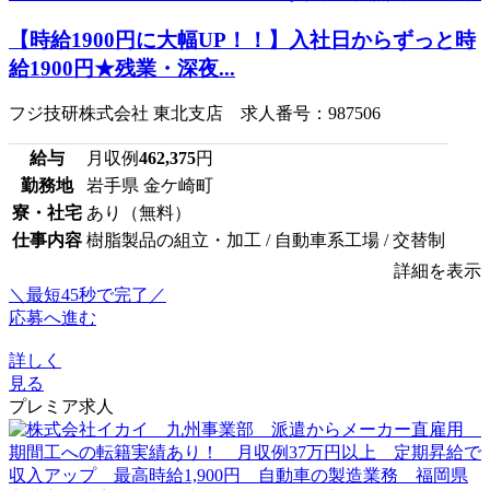
【時給1900円に大幅UP！！】入社日からずっと時
給1900円★残業・深夜...
フジ技研株式会社 東北支店 求人番号：987506
給与
月収例
462,375
円
勤務地
岩手県 金ケ崎町
寮・社宅
あり（無料）
仕事内容
樹脂製品の組立・加工 / 自動車系工場 / 交替制
詳細を表示
＼最短45秒で完了／
応募へ進む
詳しく
見る
プレミア求人