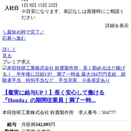
1日
8日
15日
22日
入社日
※目安になります、表記なしは面接時にご相談く
ださい
詳細を表示
＼最短45秒で完了／
応募へ進む
詳しく
見る
プレミア求人
【着実に給与UP！】長く安心して働ける
『Honda』の期間従業員｜満了一時...
本田技研工業株式会社 鈴鹿製作所 求人番号：504777
給与
月収例
342,095
円