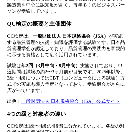
製造業を中心に認知度が高く、毎年多くのビジネスパー
ソンが受験しています。
QC検定の概要と主催団体
QC検定は、
一般財団法人 日本規格協会（JSA）
が実施
する品質管理の技術・知識を評価する試験です。日本品
質管理学会が認定しており、品質管理の実践力を客観的
に示せる資格として広く活用されています。
試験は
年2回（3月中旬・9月中旬）
実施されており、申
込期間は試験の約2〜3ヶ月前が目安です。2025年以降、
3級・4級についてはCBT（コンピュータによる試験）方
式での実施も導入予定となっており、受験機会がさらに
広がっています。
出典：
一般財団法人 日本規格協会（JSA）公式サイト
4つの級と対象者の違い
QC検定は1級〜4級の4段階に分かれています。各級の対