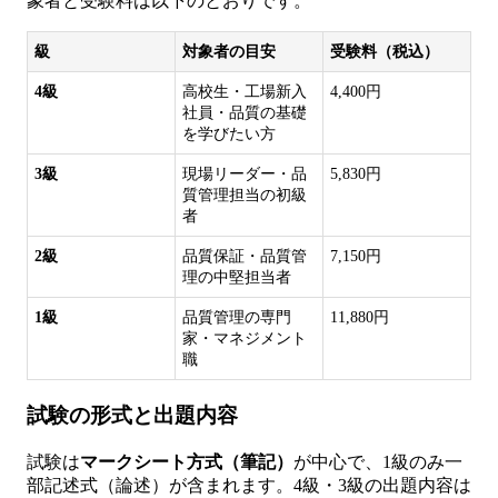
象者と受験料は以下のとおりです。
級
対象者の目安
受験料（税込）
4級
高校生・工場新入
4,400円
社員・品質の基礎
を学びたい方
3級
現場リーダー・品
5,830円
質管理担当の初級
者
2級
品質保証・品質管
7,150円
理の中堅担当者
1級
品質管理の専門
11,880円
家・マネジメント
職
試験の形式と出題内容
試験は
マークシート方式（筆記）
が中心で、1級のみ一
部記述式（論述）が含まれます。4級・3級の出題内容は