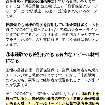
得を
昇格・昇給の必須条件
にしている企業があります。
たとえば「係長昇格には3級以上」「品質保証グループ
リーダーには2級以上」のように設定されているケース
です。
転職先でも同様の制度を採用している企業は多く
、入社
時点でQC検定を持っていれば、昇格のスタートライン
にすでに立てることになります。長期的なキャリアアッ
プを考えた場合、入社前に取得しておく価値は高いとい
えます。
④未経験でも差別化できる有力なアピール材料
になる
工場の品質管理・品質保証職は、業界未経験者が転職で
チャレンジする職種のひとつです。しかし「未経験可」
の求人でも、実際には経験者が優遇されるケースが多い
のが現実です。
そこでQC検定が「差別化」の鍵になります。
3級以上を
持っていると、未経験応募者の中でも「意欲と基礎知識
がある人材」として一歩リードした状態で選考を進めら