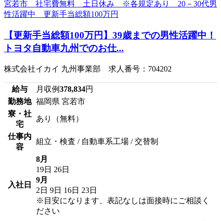
【更新手当総額100万円】39歳までの男性活躍中！
トヨタ自動車九州でのお仕...
株式会社イカイ 九州事業部 求人番号：704202
給与
月収例
378,834
円
勤務地
福岡県 宮若市
寮・社
あり（無料）
宅
仕事内
組立・検査 / 自動車系工場 / 交替制
容
8月
19日
26日
9月
入社日
2日
9日
16日
23日
※目安になります、表記なしは面接時にご相談く
ださい