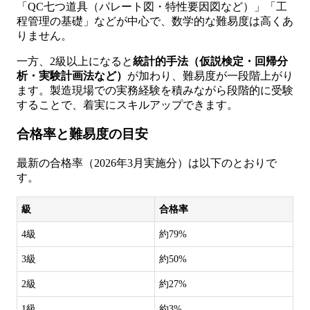
「QC七つ道具（パレート図・特性要因図など）」「工
程管理の基礎」などが中心で、数学的な難易度は高くあ
りません。
一方、2級以上になると
統計的手法（仮説検定・回帰分
析・実験計画法など）
が加わり、難易度が一段階上がり
ます。製造現場での実務経験を積みながら段階的に受験
することで、着実にスキルアップできます。
合格率と難易度の目安
最新の合格率（2026年3月実施分）は以下のとおりで
す。
級
合格率
4級
約79%
3級
約50%
2級
約27%
1級
約3%