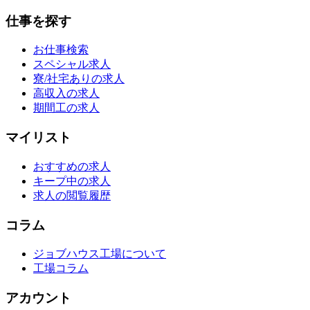
仕事を探す
お仕事検索
スペシャル求人
寮/社宅ありの求人
高収入の求人
期間工の求人
マイリスト
おすすめの求人
キープ中の求人
求人の閲覧履歴
コラム
ジョブハウス工場について
工場コラム
アカウント