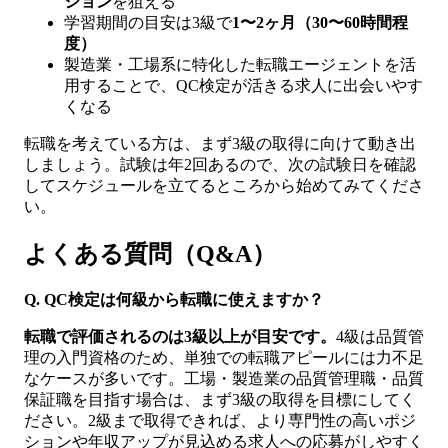
ション
を狙える
学習期間の目安は3級で
1〜2ヶ月（30〜60時間程
度）
製造業・工場系に特化した転職エージェントを活
用することで、QC検定が活きる求人に出会いやす
くなる
転職を考えている方は、まず3級の取得に向けて動き出
しましょう。試験は年2回あるので、次の試験日を確認
してスケジュールを立てるところから始めてみてくださ
い。
よくある質問（Q&A）
Q. QC検定は何級から転職に使えますか？
転職で評価されるのは3級以上が目安です。
4級は品質管
理の入門資格のため、単独での転職アピールには力不足
なケースが多いです。工場・製造業の品質管理職・品質
保証職を目指す場合は、まず3級の取得を目標にしてく
ださい。2級まで取得できれば、より専門性の高いポジ
ションや年収アップが見込める求人への応募がしやすく