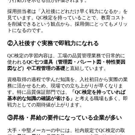
う行動力を示せる点が評価されます。
採用担当者は「入社後にどれだけ早く戦力になるか」を
見ています。QC検定を持っていることで、教育コスト
を削減できるという観点から、採用側にとってもメリッ
トになるのです。
②入社後すぐ実務で即戦力になれる
QC検定の学習内容は、工場の品質管理業務で日常的に
使われる
QC七つ道具（管理図・パレート図・特性要因
図など）や工程管理の基礎
と直結しています。
資格取得の過程で学んだ知識を、入社初日から実際の業
務に活かせるため、現場での立ち上がりが早くなりま
す。特に品質保証部門では、
「QC検定を持っていれば
基本的な知識の確認が省ける」
と考える職場も多く、即
戦力としての期待値が上がります。
③昇格・昇給の要件になっている企業が多い
大手・中堅メーカーの中には、社内規定でQC検定の取