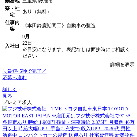
勤務地
三重県 鈴鹿市
寮・社
あり（無料）
宅
仕事内
《本田鈴鹿期間工》自動車の製造
容
9月
22日
入社日
※目安になります、表記なしは面接時にご相談く
ださい
詳細を表示
＼最短45秒で完了／
応募へ進む
詳しく
見る
プレミア求人