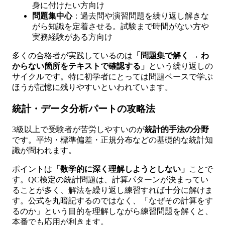
身に付けたい方向け
問題集中心
：過去問や演習問題を繰り返し解きな
がら知識を定着させる。試験まで時間がない方や
実務経験がある方向け
多くの合格者が実践しているのは
「問題集で解く → わ
からない箇所をテキストで確認する」
という繰り返しの
サイクルです。特に初学者にとっては問題ベースで学ぶ
ほうが記憶に残りやすいといわれています。
統計・データ分析パートの攻略法
3級以上で受験者が苦労しやすいのが
統計的手法の分野
です。平均・標準偏差・正規分布などの基礎的な統計知
識が問われます。
ポイントは
「数学的に深く理解しようとしない」
ことで
す。QC検定の統計問題は、計算パターンが決まってい
ることが多く、解法を繰り返し練習すれば十分に解けま
す。公式を丸暗記するのではなく、「なぜその計算をす
るのか」という目的を理解しながら練習問題を解くと、
本番でも応用が利きます。