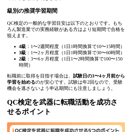
級別の推奨学習期間
QC検定の一般的な学習目安は以下のとおりです。もち
ろん製造業での実務経験がある方はより短期間で合格を
狙えます。
4級
：1〜2週間程度（1日1時間換算で10〜15時間）
3級
：1〜2ヶ月程度（1日1時間換算で30〜60時間）
2級
：3〜6ヶ月程度（1日1〜2時間換算で100〜150
時間）
転職前に取得を目指す場合は、
試験日の3〜4ヶ月前から
学習を始める
のが安心です。試験は年2回なので、受験
機会を逃さないよう申込期間にも注意しましょう。
QC検定を武器に転職活動を成功さ
せるポイント