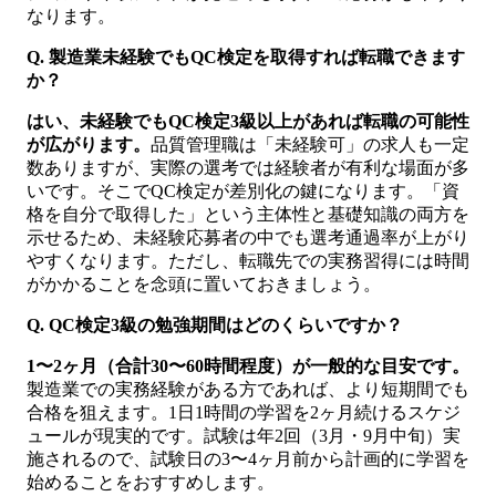
なります。
Q. 製造業未経験でもQC検定を取得すれば転職できます
か？
はい、未経験でもQC検定3級以上があれば転職の可能性
が広がります。
品質管理職は「未経験可」の求人も一定
数ありますが、実際の選考では経験者が有利な場面が多
いです。そこでQC検定が差別化の鍵になります。「資
格を自分で取得した」という主体性と基礎知識の両方を
示せるため、未経験応募者の中でも選考通過率が上がり
やすくなります。ただし、転職先での実務習得には時間
がかかることを念頭に置いておきましょう。
Q. QC検定3級の勉強期間はどのくらいですか？
1〜2ヶ月（合計30〜60時間程度）が一般的な目安です。
製造業での実務経験がある方であれば、より短期間でも
合格を狙えます。1日1時間の学習を2ヶ月続けるスケジ
ュールが現実的です。試験は年2回（3月・9月中旬）実
施されるので、試験日の3〜4ヶ月前から計画的に学習を
始めることをおすすめします。