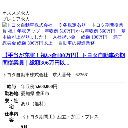
オススメ求人
プレミア求人
【手当が充実！祝い金100万円】トヨタ自動車の期
間従業員｜総額306万円以...
トヨタ自動車株式会社 求人番号：622681
給与
年収例
5,600,000
円
勤務地
愛知県 豊田市
寮・社
あり（無料）
宅
仕事内
《トヨタ期間工》組立・加工・プレス
容
9月