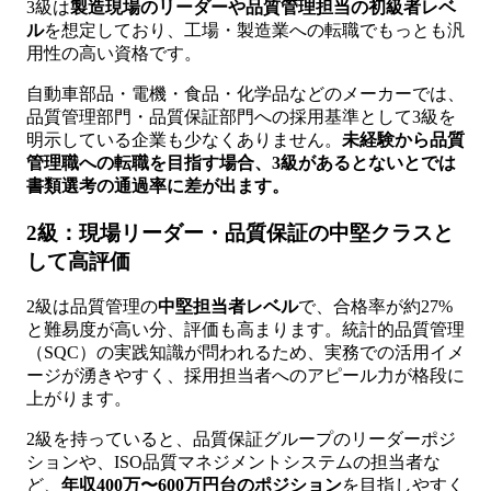
3級は
製造現場のリーダーや品質管理担当の初級者レベ
ル
を想定しており、工場・製造業への転職でもっとも汎
用性の高い資格です。
自動車部品・電機・食品・化学品などのメーカーでは、
品質管理部門・品質保証部門への採用基準として3級を
明示している企業も少なくありません。
未経験から品質
管理職への転職を目指す場合、3級があるとないとでは
書類選考の通過率に差が出ます。
2級：現場リーダー・品質保証の中堅クラスと
して高評価
2級は品質管理の
中堅担当者レベル
で、合格率が約27%
と難易度が高い分、評価も高まります。統計的品質管理
（SQC）の実践知識が問われるため、実務での活用イメ
ージが湧きやすく、採用担当者へのアピール力が格段に
上がります。
2級を持っていると、品質保証グループのリーダーポジ
ションや、ISO品質マネジメントシステムの担当者な
ど、
年収400万〜600万円台のポジション
を目指しやすく