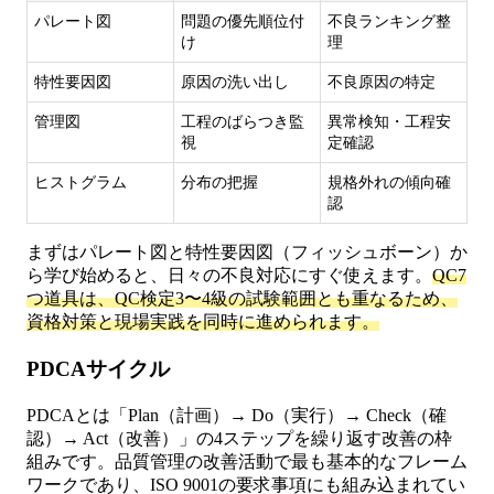
パレート図
問題の優先順位付
不良ランキング整
け
理
特性要因図
原因の洗い出し
不良原因の特定
管理図
工程のばらつき監
異常検知・工程安
視
定確認
ヒストグラム
分布の把握
規格外れの傾向確
認
まずはパレート図と特性要因図（フィッシュボーン）か
ら学び始めると、日々の不良対応にすぐ使えます。
QC7
つ道具は、QC検定3〜4級の試験範囲とも重なるため、
資格対策と現場実践を同時に進められます。
PDCAサイクル
PDCAとは「Plan（計画）→ Do（実行）→ Check（確
認）→ Act（改善）」の4ステップを繰り返す改善の枠
組みです。品質管理の改善活動で最も基本的なフレーム
ワークであり、ISO 9001の要求事項にも組み込まれてい