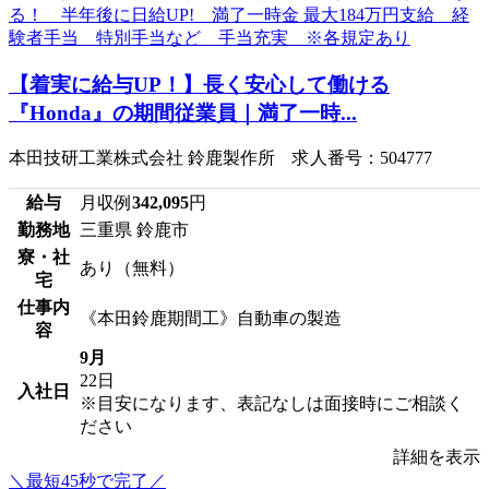
【着実に給与UP！】長く安心して働ける
『Honda』の期間従業員｜満了一時...
本田技研工業株式会社 鈴鹿製作所 求人番号：504777
給与
月収例
342,095
円
勤務地
三重県 鈴鹿市
寮・社
あり（無料）
宅
仕事内
《本田鈴鹿期間工》自動車の製造
容
9月
22日
入社日
※目安になります、表記なしは面接時にご相談く
ださい
詳細を表示
＼最短45秒で完了／