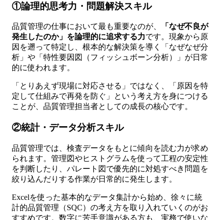
①論理的思考力・問題解決スキル
品質管理の仕事において最も重要なのが、
「なぜ不良が
発生したのか」を論理的に追求する力
です。現象から原
因を遡って特定し、根本的な解決策を導く「なぜなぜ分
析」や「特性要因図（フィッシュボーン分析）」が日常
的に使われます。
「とりあえず現場に対応させる」ではなく、「原因を特
定して仕組みで再発を防ぐ」という考え方を身につける
ことが、品質管理担当者としての成長の核心です。
②統計・データ分析スキル
品質管理では、検査データをもとに傾向を読む力が求め
られます。管理図やヒストグラムを使って工程の安定性
を判断したり、パレート図で優先的に対処すべき問題を
絞り込んだりする作業が日常的に発生します。
Excelを使った基本的なデータ集計から始め、徐々に統
計的品質管理（SQC）の考え方を取り入れていくのがお
すすめです。数字に苦手意識がある方も、実務で使いな