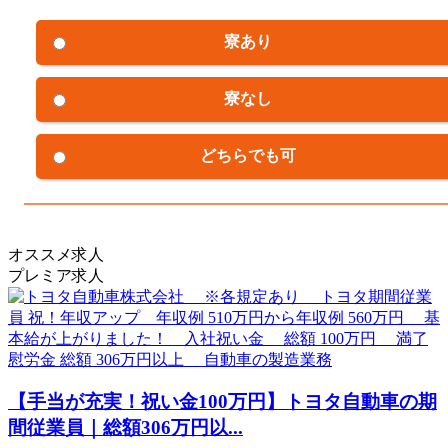
寮あり
寮なし
どちらでも可
オススメ求人
プレミア求人
【手当が充実！祝い金100万円】トヨタ自動車の期
間従業員｜総額306万円以...