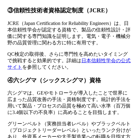
③信頼性技術者資格認定制度（JCRE）
JCRE（Japan Certification for Reliability Engineers）は、日
本信頼性学会が認定する資格で、製品の信頼性設計・評
価に関する専門知識を証明します。電気・電子・機械分
野の品質管理に関わる方に特に有用です。
QC検定の取得後、さらに専門性を高めたいタイミング
で挑戦すると効果的です。詳細は
日本信頼性学会の公式
サイト
を参照してください。
④六シグマ（シックスシグマ）資格
六シグマは、GEやモトローラが導入したことで世界に
広まった品質改善の手法・資格制度です。統計的手法を
用いて製品・プロセスの品質を極めて高い水準（百万個
に3.4個以下の不良率）に高めることを目指します。
グリーンベルト（実務担当者レベル）やブラックベルト
（プロジェクトリーダーレベル）といったランク分けが
あり、外資系メーカーや大手製造業への転職を目指す方