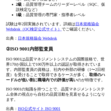
2級
：品質管理チームのリーダーレベル（SQC、仮
説検定など）
1級
：品質管理の専門家・指導者レベル
試験は年2回実施されています。詳細は
日本規格協会
Webdesk（QC検定公式サイト）
でご確認ください。
出典：
日本規格協会 Webdesk
②ISO 9001内部監査員
ISO 9001は品質マネジメントシステムの国際規格で、世
界170か国以上で100万件以上の認証が取得されていま
す。内部監査員の資格は、社内や外部の研修（1〜2日程
度）を受けることで取得できるケースが多く、
取得のハ
ードルが低い割に職場内での評価が高い
のが特徴です。
ISO 9001の知識を持つことで、品質マネジメントシステ
ム全体の視点から自社の品質活動を見直せるようになり
ます。
出典：
ISO公式サイト ISO 9001