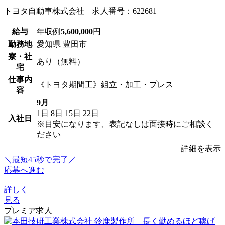
トヨタ自動車株式会社 求人番号：622681
給与
年収例
5,600,000
円
勤務地
愛知県 豊田市
寮・社
あり（無料）
宅
仕事内
《トヨタ期間工》組立・加工・プレス
容
9月
1日
8日
15日
22日
入社日
※目安になります、表記なしは面接時にご相談く
ださい
詳細を表示
＼最短45秒で完了／
応募へ進む
詳しく
見る
プレミア求人