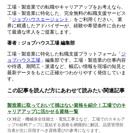
工場・製造業での転職やキャリアアップをお考えなら、
工場・製造業に特化した、完全無料の転職支援サービス
「
ジョブハウスエージェント
」をご利用ください。 業
界に精通したアドバイザーが、経験や希望条件に合わせ
て最適な求人をご提案します。
著者：ジョブハウス工場 編集部
工場・製造業に特化した転職支援プラットフォーム「
ジ
ョブハウス工場
」編集部です。工場・製造業の仕事内容
や待遇、期間工・派遣など、幅広い情報を現場の知見と
最新データをもとに正確かつわかりやすく発信していま
す。
この記事を読んだ方にあわせて読みたい関連記事
製造業に取っておいて損はない資格を紹介！工場でのキ
ャリアアップに活かせる資格一覧
QC検定・機械保全技能士・電気工事士など、工場でのスキルア
ップや給料アップに直結する資格を網羅的に解説。品質管理担
当者が次に目指すべき資格選びの参考になります。