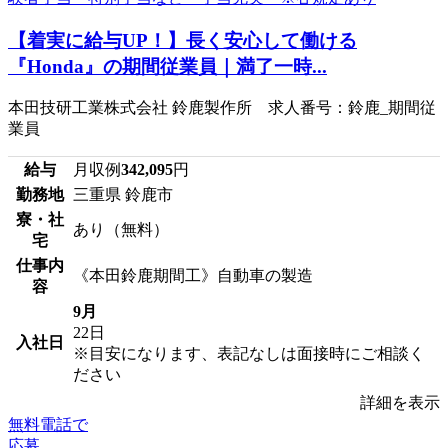
【着実に給与UP！】長く安心して働ける
『Honda』の期間従業員｜満了一時...
本田技研工業株式会社 鈴鹿製作所 求人番号：鈴鹿_期間従
業員
給与
月収例
342,095
円
勤務地
三重県 鈴鹿市
寮・社
あり（無料）
宅
仕事内
《本田鈴鹿期間工》自動車の製造
容
9月
22日
入社日
※目安になります、表記なしは面接時にご相談く
ださい
詳細を表示
無料電話で
応募