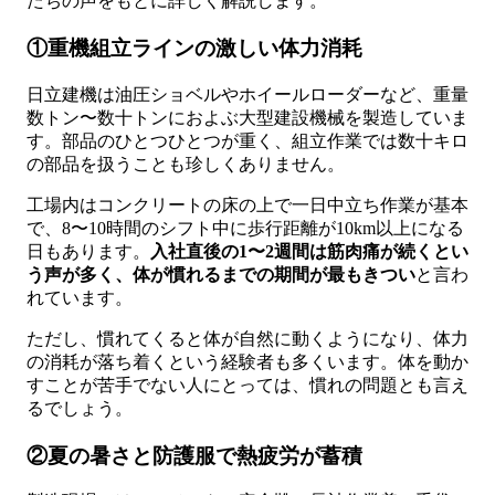
たちの声をもとに詳しく解説します。
①重機組立ラインの激しい体力消耗
日立建機は油圧ショベルやホイールローダーなど、重量
数トン〜数十トンにおよぶ大型建設機械を製造していま
す。部品のひとつひとつが重く、組立作業では数十キロ
の部品を扱うことも珍しくありません。
工場内はコンクリートの床の上で一日中立ち作業が基本
で、8〜10時間のシフト中に歩行距離が10km以上になる
日もあります。
入社直後の1〜2週間は筋肉痛が続くとい
う声が多く、体が慣れるまでの期間が最もきつい
と言わ
れています。
ただし、慣れてくると体が自然に動くようになり、体力
の消耗が落ち着くという経験者も多くいます。体を動か
すことが苦手でない人にとっては、慣れの問題とも言え
るでしょう。
②夏の暑さと防護服で熱疲労が蓄積