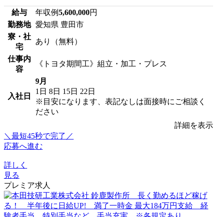
給与
年収例
5,600,000
円
勤務地
愛知県 豊田市
寮・社
あり（無料）
宅
仕事内
《トヨタ期間工》組立・加工・プレス
容
9月
1日
8日
15日
22日
入社日
※目安になります、表記なしは面接時にご相談く
ださい
詳細を表示
＼最短45秒で完了／
応募へ進む
詳しく
見る
プレミア求人