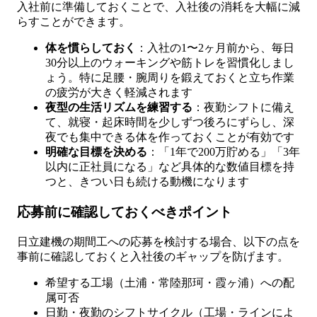
入社前に準備しておくことで、入社後の消耗を大幅に減
らすことができます。
体を慣らしておく
：入社の1〜2ヶ月前から、毎日
30分以上のウォーキングや筋トレを習慣化しまし
ょう。特に足腰・腕周りを鍛えておくと立ち作業
の疲労が大きく軽減されます
夜型の生活リズムを練習する
：夜勤シフトに備え
て、就寝・起床時間を少しずつ後ろにずらし、深
夜でも集中できる体を作っておくことが有効です
明確な目標を決める
：「1年で200万貯める」「3年
以内に正社員になる」など具体的な数値目標を持
つと、きつい日も続ける動機になります
応募前に確認しておくべきポイント
日立建機の期間工への応募を検討する場合、以下の点を
事前に確認しておくと入社後のギャップを防げます。
希望する工場（土浦・常陸那珂・霞ヶ浦）への配
属可否
日勤・夜勤のシフトサイクル（工場・ラインによ