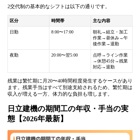
2交代制の基本的なシフトは以下の通りです。
区分
時間帯
主な内容
日勤
8:00〜17:00
朝礼→組立・加工
作業→昼休み→午
後作業→退勤
夜勤
20:00〜翌5:00
点呼→ライン作業
→休憩45分→残業
対応→退勤
残業は繁忙期に月20〜40時間程度発生するケースがあり
ます。残業手当はすべて別途支給されるため、繁忙期は
収入が増える一方、体力的な負担も増します。
日立建機の期間工の年収・手当の実
態【2026年最新】