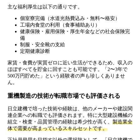
主な福利厚生は以下の通りです。
個室寮完備（水道光熱費込み・無料〜格安）
工場内食堂の利用（食事補助あり）
健康保険・雇用保険・厚生年金などの社会保険完
備
制服・安全靴の支給
定期健康診断
家賃・食費が実質ゼロに近い生活ができるため、収入の
ほぼすべてを貯金に回すことも可能です。「2〜3年で
500万円貯めた」という経験者の声も珍しくありませ
ん。
重機製造の技術が転職市場でも評価される
日立建機で培った技術や経験は、他のメーカーや建設関
連企業への転職でも評価されます。特に大型建設機械の
組立・検査・品質管理の経験は希少性が高く、
製造業全
体で需要が高まっているスキルセットです。
正社員登用を目指す以外の選択肢として、「日立建機で