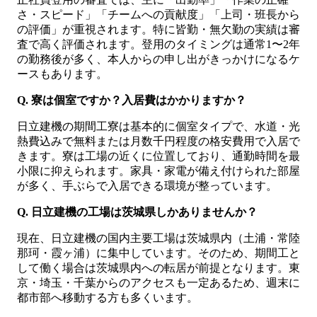
さ・スピード」「チームへの貢献度」「上司・班長から
の評価」が重視されます。特に皆勤・無欠勤の実績は審
査で高く評価されます。登用のタイミングは通常1〜2年
の勤務後が多く、本人からの申し出がきっかけになるケ
ースもあります。
Q. 寮は個室ですか？入居費はかかりますか？
日立建機の期間工寮は基本的に個室タイプで、水道・光
熱費込みで無料または月数千円程度の格安費用で入居で
きます。寮は工場の近くに位置しており、通勤時間を最
小限に抑えられます。家具・家電が備え付けられた部屋
が多く、手ぶらで入居できる環境が整っています。
Q. 日立建機の工場は茨城県しかありませんか？
現在、日立建機の国内主要工場は茨城県内（土浦・常陸
那珂・霞ヶ浦）に集中しています。そのため、期間工と
して働く場合は茨城県内への転居が前提となります。東
京・埼玉・千葉からのアクセスも一定あるため、週末に
都市部へ移動する方も多くいます。