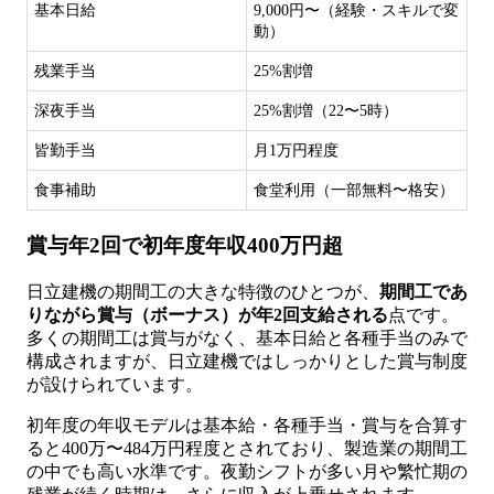
基本日給
9,000円〜（経験・スキルで変
動）
残業手当
25%割増
深夜手当
25%割増（22〜5時）
皆勤手当
月1万円程度
食事補助
食堂利用（一部無料〜格安）
賞与年2回で初年度年収400万円超
日立建機の期間工の大きな特徴のひとつが、
期間工であ
りながら賞与（ボーナス）が年2回支給される
点です。
多くの期間工は賞与がなく、基本日給と各種手当のみで
構成されますが、日立建機ではしっかりとした賞与制度
が設けられています。
初年度の年収モデルは基本給・各種手当・賞与を合算す
ると400万〜484万円程度とされており、製造業の期間工
の中でも高い水準です。夜勤シフトが多い月や繁忙期の