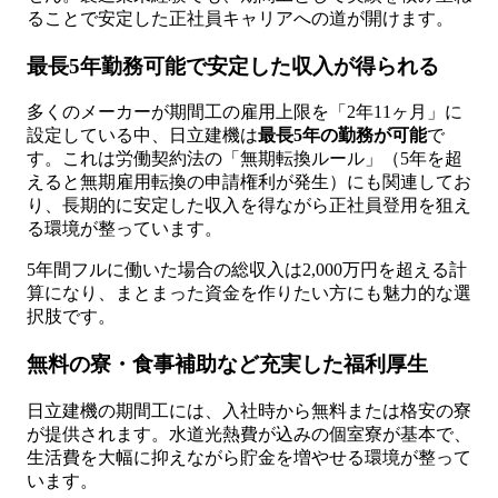
ることで安定した正社員キャリアへの道が開けます。
最長5年勤務可能で安定した収入が得られる
多くのメーカーが期間工の雇用上限を「2年11ヶ月」に
設定している中、日立建機は
最長5年の勤務が可能
で
す。これは労働契約法の「無期転換ルール」（5年を超
えると無期雇用転換の申請権利が発生）にも関連してお
り、長期的に安定した収入を得ながら正社員登用を狙え
る環境が整っています。
5年間フルに働いた場合の総収入は2,000万円を超える計
算になり、まとまった資金を作りたい方にも魅力的な選
択肢です。
無料の寮・食事補助など充実した福利厚生
日立建機の期間工には、入社時から無料または格安の寮
が提供されます。水道光熱費が込みの個室寮が基本で、
生活費を大幅に抑えながら貯金を増やせる環境が整って
います。