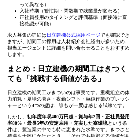
って異なる）
入社時期（繁忙期・閑散期で残業量が変わる）
正社員登用のタイミングと評価基準（面接時に直
接確認が可能）
求人募集の詳細は
日立建機公式採用ページ
でも確認でき
ますが、期間工の採用は人材紹介会社経由が多いため、
担当エージェントに詳細を問い合わせることをおすすめ
します。
まとめ：日立建機の期間工はきつく
ても「挑戦する価値がある」
日立建機の期間工がきついのは事実です。重機組立の体
力消耗・夏場の暑さ・夜勤シフト・単純作業のプレッシ
ャーという4つの壁は、誰もが一度は感じる試練です。
しかし、
初年度年収400万円超・賞与年2回・正社員登用
率88%・最長5年の安定雇用・充実した寮環境
という条
件は、製造業の中でも特に恵まれた水準です。きつさと
待遇を天秤にかけたとき、「それでも挑戦する価値があ