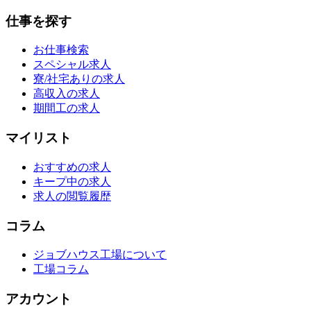
仕事を探す
お仕事検索
スペシャル求人
寮/社宅ありの求人
高収入の求人
期間工の求人
マイリスト
おすすめの求人
キープ中の求人
求人の閲覧履歴
コラム
ジョブハウス工場について
工場コラム
アカウント