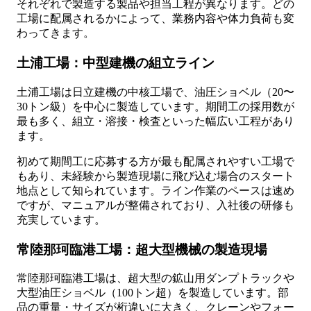
それぞれで製造する製品や担当工程が異なります。どの
工場に配属されるかによって、業務内容や体力負荷も変
わってきます。
土浦工場：中型建機の組立ライン
土浦工場は日立建機の中核工場で、油圧ショベル（20〜
30トン級）を中心に製造しています。期間工の採用数が
最も多く、組立・溶接・検査といった幅広い工程があり
ます。
初めて期間工に応募する方が最も配属されやすい工場で
もあり、未経験から製造現場に飛び込む場合のスタート
地点として知られています。ライン作業のペースは速め
ですが、マニュアルが整備されており、入社後の研修も
充実しています。
常陸那珂臨港工場：超大型機械の製造現場
常陸那珂臨港工場は、超大型の鉱山用ダンプトラックや
大型油圧ショベル（100トン超）を製造しています。部
品の重量・サイズが桁違いに大きく、クレーンやフォー