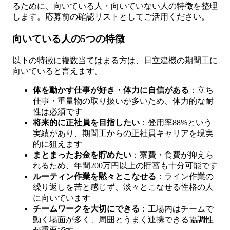
るために、向いている人・向いていない人の特徴を整理
します。応募前の確認リストとしてご活用ください。
向いている人の5つの特徴
以下の特徴に複数当てはまる方は、日立建機の期間工に
向いていると言えます。
体を動かす仕事が好き・体力に自信がある
：立ち
仕事・重量物の取り扱いが多いため、体力的な耐
性は必須です
将来的に正社員を目指したい
：登用率88%という
実績があり、期間工からの正社員キャリアを現実
的に狙えます
まとまったお金を貯めたい
：寮費・食費が抑えら
れるため、年間200万円以上の貯蓄も十分可能です
ルーティン作業を黙々とこなせる
：ライン作業の
繰り返しを苦と感じず、淡々とこなせる性格の人
に向いています
チームワークを大切にできる
：工場内はチームで
動く場面が多く、周囲とうまく連携できる協調性