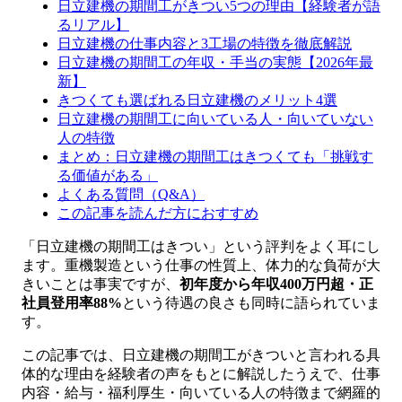
日立建機の期間工がきつい5つの理由【経験者が語
るリアル】
日立建機の仕事内容と3工場の特徴を徹底解説
日立建機の期間工の年収・手当の実態【2026年最
新】
きつくても選ばれる日立建機のメリット4選
日立建機の期間工に向いている人・向いていない
人の特徴
まとめ：日立建機の期間工はきつくても「挑戦す
る価値がある」
よくある質問（Q&A）
この記事を読んだ方におすすめ
「日立建機の期間工はきつい」という評判をよく耳にし
ます。重機製造という仕事の性質上、体力的な負荷が大
きいことは事実ですが、
初年度から年収400万円超・正
社員登用率88%
という待遇の良さも同時に語られていま
す。
この記事では、日立建機の期間工がきついと言われる具
体的な理由を経験者の声をもとに解説したうえで、仕事
内容・給与・福利厚生・向いている人の特徴まで網羅的