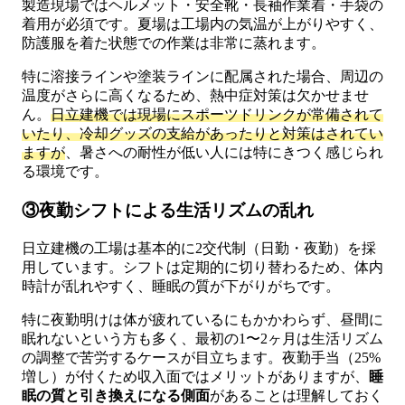
製造現場ではヘルメット・安全靴・長袖作業着・手袋の
着用が必須です。夏場は工場内の気温が上がりやすく、
防護服を着た状態での作業は非常に蒸れます。
特に溶接ラインや塗装ラインに配属された場合、周辺の
温度がさらに高くなるため、熱中症対策は欠かせませ
ん。
日立建機では現場にスポーツドリンクが常備されて
いたり、冷却グッズの支給があったりと対策はされてい
ますが
、暑さへの耐性が低い人には特にきつく感じられ
る環境です。
③夜勤シフトによる生活リズムの乱れ
日立建機の工場は基本的に2交代制（日勤・夜勤）を採
用しています。シフトは定期的に切り替わるため、体内
時計が乱れやすく、睡眠の質が下がりがちです。
特に夜勤明けは体が疲れているにもかかわらず、昼間に
眠れないという方も多く、最初の1〜2ヶ月は生活リズム
の調整で苦労するケースが目立ちます。夜勤手当（25%
増し）が付くため収入面ではメリットがありますが、
睡
眠の質と引き換えになる側面
があることは理解しておく