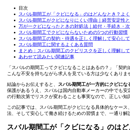
目次
スバル期間工が「クビになる」のはどんなとき？よく
スバル期間工がクビになりにくい理由｜経営安定性と
万が一クビになったときの対処法｜給付・手続き・次
スバル期間工でクビにならないための5つの行動習慣
スバル期間工の契約・待遇を正しく理解して安心して
スバル期間工に関するよくある質問
まとめ：スバル期間工のクビリスクを正しく理解して
あわせて読みたい関連記事
「スバルの期間工ってクビになることはあるの？」「契約
こんな不安を持ちながら求人を見ている方は少なくありま
結論からお伝えすると、
スバル期間工が一方的にクビにな
保護があるうえ、スバルは国内自動車メーカーの中でも安
の行動次第でリスクが変わることも事実なので、正しい知
この記事では、スバル期間工がクビになる具体的なケース
法、そして安心して働き続けるための習慣まで、一通り解
スバル期間工が「クビになる」のはど