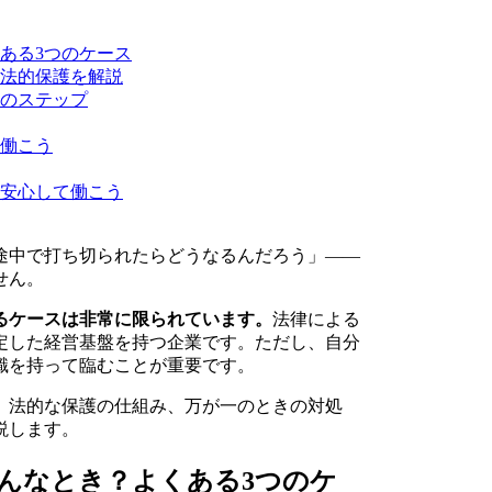
ある3つのケース
法的保護を解説
のステップ
働こう
安心して働こう
途中で打ち切られたらどうなるんだろう」——
せん。
るケースは非常に限られています。
法律による
定した経営基盤を持つ企業です。ただし、自分
識を持って臨むことが重要です。
、法的な保護の仕組み、万が一のときの対処
説します。
んなとき？よくある3つのケ