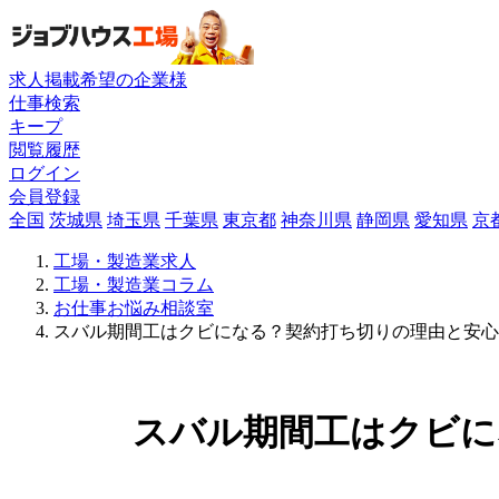
求人掲載希望の企業様
仕事検索
キープ
閲覧履歴
ログイン
会員登録
全国
茨城県
埼玉県
千葉県
東京都
神奈川県
静岡県
愛知県
京
工場・製造業求人
工場・製造業コラム
お仕事お悩み相談室
スバル期間工はクビになる？契約打ち切りの理由と安心
スバル期間工はクビに