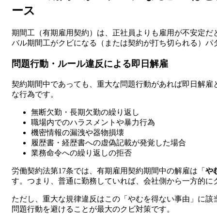
ース
期間工（有期雇用契約）は、正社員よりも雇用が不安定だ
バル期間工がクビになる（または契約が打ち切られる）パ
問題行動・ルール違反による即日解雇
契約期間中であっても、重大な問題行動があれば即日解雇
な行為です。
無断欠勤・長期欠勤の繰り返し
職場内でのハラスメントや暴力行為
機密情報の漏洩や器物損壊
履歴書・経歴書への虚偽記載が発覚した場合
業務命令への繰り返しの拒否
労働契約法第17条では、有期雇用契約期間中の解雇は「
や
す。つまり、普通に勤務していれば、会社側から一方的に
ただし、重大な規律違反はこの「やむを得ない事由」に該
問題行動を避けることが最大のクビ対策です。