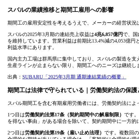
スバルの業績推移と期間工雇用への影響
期間工の雇用安定性を考えるうえで、メーカーの経営状況
スバルの2025年3月期の連結売上収益は
4兆6,857億円
で、国
を維持しています。営業利益は前期比13.4%減の4,053億円
利益水準にあります。
国内主力工場は群馬県に集中しており、スバルの製造を支
生産ラインが止まらない限り、期間工へのニーズは継続し
出典：
SUBARU「2025年3月期 通期連結業績の概要」
期間工は法律で守られている｜労働契約法の保護
スバル期間工を含む有期雇用労働者には、労働契約法によ
1つ目は
労働契約法第17条（契約期間中の解雇制限）
です。
を得ない事由」がある場合を除いて、契約期間中に一方的
2つ目は
労働契約法第19条（雇い止め法理）
です。複数回の