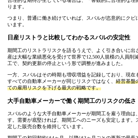
合理的な期待が生じている場合は、「客観的に合理的な理
ります。
つまり、普通に働き続けていれば、スバルが恣意的にクビ
います。
日産リストラと比較してわかるスバルの安定性
期間工のリストラリスクを語るうえで、よく引き合いに出さ
産は大幅な業績悪化を受けて世界で12,500人規模の人員
工で、契約更新の停止という形で調整が進みました。
一方、スバルはその時期も増収増益を記録しており、現在も4
すべての自動車メーカーが同じリスクではなく、
経営基盤
ての雇用リスクを下げる最大の戦略です。
大手自動車メーカーで働く期間工のリスクの低さ
スバルのような大手自動車メーカーが期間工を雇う理由は
す。需要が底堅ければ、期間工へのニーズも安定します。ス
定した販売台数を維持しています。
期間工の初回契約は4ヶ月、以降は3ヶ月ごとの更新で最長