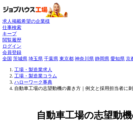
求人掲載希望の企業様
仕事検索
キープ
閲覧履歴
ログイン
会員登録
全国
茨城県
埼玉県
千葉県
東京都
神奈川県
静岡県
愛知県
京
工場・製造業求人
工場・製造業コラム
ハローワーク事典
自動車工場の志望動機の書き方｜例文と採用担当者に刺
自動車工場の志望動機