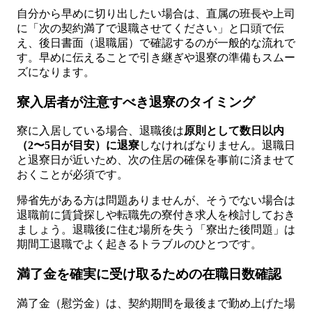
自分から早めに切り出したい場合は、直属の班長や上司
に「次の契約満了で退職させてください」と口頭で伝
え、後日書面（退職届）で確認するのが一般的な流れで
す。早めに伝えることで引き継ぎや退寮の準備もスムー
ズになります。
寮入居者が注意すべき退寮のタイミング
寮に入居している場合、退職後は
原則として数日以内
（2〜5日が目安）に退寮
しなければなりません。退職日
と退寮日が近いため、次の住居の確保を事前に済ませて
おくことが必須です。
帰省先がある方は問題ありませんが、そうでない場合は
退職前に賃貸探しや転職先の寮付き求人を検討しておき
ましょう。退職後に住む場所を失う「寮出た後問題」は
期間工退職でよく起きるトラブルのひとつです。
満了金を確実に受け取るための在職日数確認
満了金（慰労金）は、契約期間を最後まで勤め上げた場