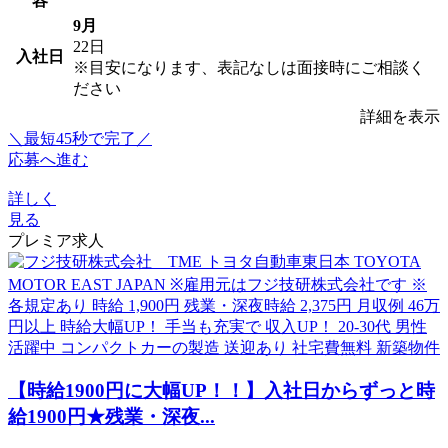
容
9月
22日
入社日
※目安になります、表記なしは面接時にご相談く
ださい
詳細を表示
＼最短45秒で完了／
応募へ進む
詳しく
見る
プレミア求人
【時給1900円に大幅UP！！】入社日からずっと時
給1900円★残業・深夜...