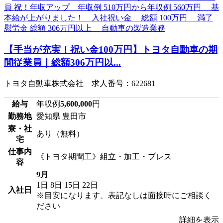
【手当が充実！祝い金100万円】トヨタ自動車の期
間従業員｜総額306万円以...
トヨタ自動車株式会社 求人番号：622681
給与
年収例
5,600,000
円
勤務地
愛知県 豊田市
寮・社
あり（無料）
宅
仕事内
《トヨタ期間工》組立・加工・プレス
容
9月
1日
8日
15日
22日
入社日
※目安になります、表記なしは面接時にご相談く
ださい
詳細を表示