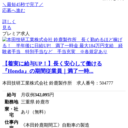
＼最短45秒で完了／
応募へ進む
詳しく
見る
プレミア求人
【着実に給与UP！】長く安心して働ける
『Honda』の期間従業員｜満了一時...
本田技研工業株式会社 鈴鹿製作所 求人番号：504777
給与
月収例
342,095
円
勤務地
三重県 鈴鹿市
寮・社
あり（無料）
宅
仕事内
《本田鈴鹿期間工》自動車の製造