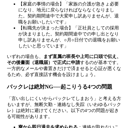
【家庭の事情の場合】「家族の介護が急きょ必要
になり、地元に戻らなければならなくなりまし
た。契約期間途中で大変申し訳ありませんが、退
職をお願いしたいです」
【転職先が決まった場合】「正社員としての採用
が決まりました。契約期間途中での申し出となり
申し訳ありませんが、○月○日付での退職をお願い
したいと思っています」
いずれの場合も、
まず直属の班長や上司に口頭で伝え、
その後書面（退職届）で正式に申請
するのが基本です。
一方的なメールや書置きだけで済ませると心証が悪くな
るため、必ず直接話す機会を設けましょう。
バックレは絶対NG──起こりうる4つの問題
「言い出しにくいからバックレてしまおう」と考える方
もいますが、無断欠勤・連絡なし失踪（いわゆるバック
レ）は絶対に避けてください。以下の4つの問題が起き
る可能性があります。
寮から即日退去を求められる
：連絡が取れないこ