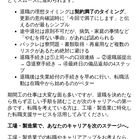
とでスムーズに進められます。
退職の理想タイミングは
契約満了のタイミング
。
更新の意向確認時に「今回で満了にします」と伝
えるのが最もシンプル
途中退社は原則不可だが、病気・家庭の事情など
「やむを得ない事由」があれば認められる
バックレは寮問題・書類取得・再雇用など複数の
リスクがあるため絶対に避ける
退職手続きは①上司への口頭連絡 → ②退職届提出
→ ③退寮手続き → ④最終日の備品返却の4ステッ
プ
退職後は失業給付の手続きを早めに行い、転職活
動は在職中から始めるのがベター
期間工の仕事は大変な面も多いですが、退職を決めたな
ら焦らず正しい手順を踏むことが次のキャリアへの第一
歩です。転職を考えている方は、工場・製造業に特化し
た転職支援サービスを活用してみてください。
工場・製造業で、あなたのキャリアを次のステージへ。
工場・製造業での転職やキャリアアップをお考えなら、