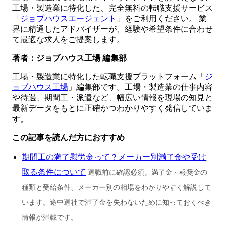
工場・製造業に特化した、完全無料の転職支援サービス
「
ジョブハウスエージェント
」をご利用ください。 業
界に精通したアドバイザーが、経験や希望条件に合わせ
て最適な求人をご提案します。
著者：ジョブハウス工場 編集部
工場・製造業に特化した転職支援プラットフォーム「
ジ
ョブハウス工場
」編集部です。工場・製造業の仕事内容
や待遇、期間工・派遣など、幅広い情報を現場の知見と
最新データをもとに正確かつわかりやすく発信していま
す。
この記事を読んだ方におすすめ
期間工の満了慰労金って？メーカー別満了金や受け
取る条件について
退職前に確認必須。満了金・報奨金の
種類と受給条件、メーカー別の相場をわかりやすく解説して
います。途中退社で満了金を失わないために知っておくべき
情報が満載です。