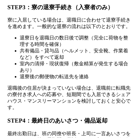
STEP3：寮の退寮手続き（入寮者のみ）
寮に入居している場合は、退職日に合わせて退寮手続き
を進めます。一般的な退寮の流れは以下のとおりです。
退寮日を退職日の数日後で調整（完全に荷物を整
理する時間を確保）
共有備品・貸与品（ヘルメット、安全靴、作業着
など）をすべて返却
室内の清掃・現状復帰（敷金精算が発生する場合
あり）
退寮後の郵便物の転送先を連絡
退職後の住居が決まっていない場合は、退職前に転職先
の寮付き求人への応募や、短期間でも入居できるシェア
ハウス・マンスリーマンションを検討しておくと安心で
す。
STEP4：最終日のあいさつ・備品返却
最終出勤日は、班の同僚や班長・上司に一言あいさつを