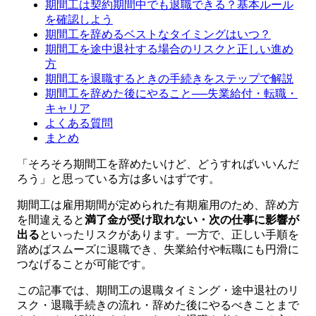
期間工は契約期間中でも退職できる？基本ルール
を確認しよう
期間工を辞めるベストなタイミングはいつ？
期間工を途中退社する場合のリスクと正しい進め
方
期間工を退職するときの手続きをステップで解説
期間工を辞めた後にやること──失業給付・転職・
キャリア
よくある質問
まとめ
「そろそろ期間工を辞めたいけど、どうすればいいんだ
ろう」と思っている方は多いはずです。
期間工は雇用期間が定められた有期雇用のため、辞め方
を間違えると
満了金が受け取れない・次の仕事に影響が
出る
といったリスクがあります。一方で、正しい手順を
踏めばスムーズに退職でき、失業給付や転職にも円滑に
つなげることが可能です。
この記事では、期間工の退職タイミング・途中退社のリ
スク・退職手続きの流れ・辞めた後にやるべきことまで