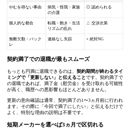
やむを得ない事由
病気・怪我・家族
◎ 認められる
の介護
個人的な都合
転職・飽き・生活
△ 交渉次第
リズムの乱れ
無断欠勤・バック
連絡なし失踪
× 絶対NG
レ
契約満了での退職が最もスムーズ
もっとも円満に退職できるのは、
契約期間が終わるタイ
ミングで「更新しない」と伝えること
です。契約満了で
の退職であれば、満了金（慰労金）を受け取れる可能性
が高く、職歴への悪影響もほとんどありません。
更新の意向確認は通常、契約満了の1〜3ヵ月前に行われ
ます。その際に「今回で満了にしたい」と伝えるだけで
よく、特別な理由の説明は不要です。
短期メーカーを選べば3ヵ月で区切れる