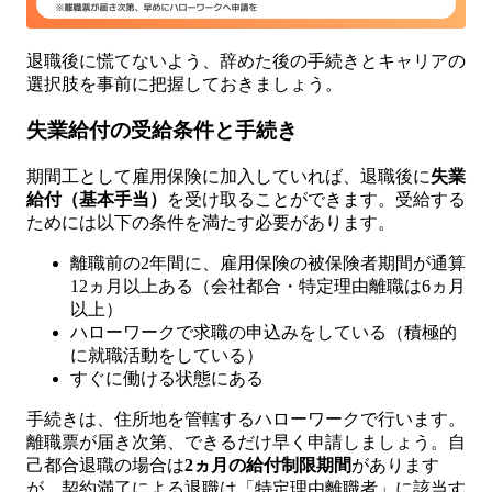
退職後に慌てないよう、辞めた後の手続きとキャリアの
選択肢を事前に把握しておきましょう。
失業給付の受給条件と手続き
期間工として雇用保険に加入していれば、退職後に
失業
給付（基本手当）
を受け取ることができます。受給する
ためには以下の条件を満たす必要があります。
離職前の2年間に、雇用保険の被保険者期間が通算
12ヵ月以上ある（会社都合・特定理由離職は6ヵ月
以上）
ハローワークで求職の申込みをしている（積極的
に就職活動をしている）
すぐに働ける状態にある
手続きは、住所地を管轄するハローワークで行います。
離職票が届き次第、できるだけ早く申請しましょう。自
己都合退職の場合は
2ヵ月の給付制限期間
があります
が、契約満了による退職は「特定理由離職者」に該当す