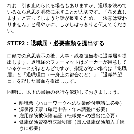
なお、引き止められる場合もありますが、退職を決めて
いるなら意思を明確に示すことが大切です。「考え直し
ます」と言ってしまうと話が長引くため、「決意は変わ
りません」と穏やかに、しかしはっきりと伝えてくださ
い。
STEP2：退職届・必要書類を提出する
口頭での意思表示の後、人事・総務担当者に退職届を提
出します。退職届のフォーマットはメーカーが用意して
いるケースがほとんどですが、指定がない場合は「退職
届」と「退職理由（一身上の都合など）」「退職希望
日」を記した書面を提出します。
同時に、以下の書類の発行を依頼しておきましょう。
離職票（ハローワークへの失業給付申請に必要）
源泉徴収票（確定申告・年末調整に必要）
雇用保険被保険者証（転職先への提出に必要）
健康保険資格喪失証明書（国民健康保険加入手続
きに必要）