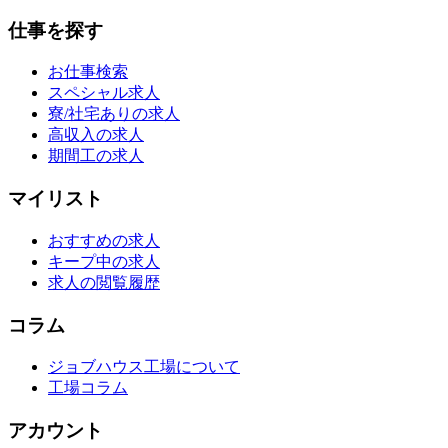
仕事を探す
お仕事検索
スペシャル求人
寮/社宅ありの求人
高収入の求人
期間工の求人
マイリスト
おすすめの求人
キープ中の求人
求人の閲覧履歴
コラム
ジョブハウス工場について
工場コラム
アカウント