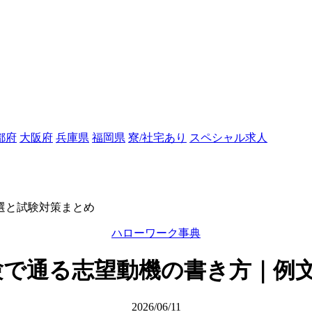
都府
大阪府
兵庫県
福岡県
寮/社宅あり
スペシャル求人
選と試験対策まとめ
ハローワーク事典
験で通る志望動機の書き方｜例文
2026/06/11