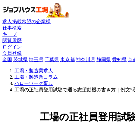
求人掲載希望の企業様
仕事検索
キープ
閲覧履歴
ログイン
会員登録
全国
茨城県
埼玉県
千葉県
東京都
神奈川県
静岡県
愛知県
京
工場・製造業求人
工場・製造業コラム
ハローワーク事典
工場の正社員登用試験で通る志望動機の書き方｜例文5
工場の正社員登用試