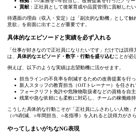
根拠
：○○業務を○年担当し、改善提案を行った／リ
貢献
：正社員として後輩育成や品質管理に貢献したい
待遇面の理由（収入・安定）は「副次的な動機」として触
意欲」を前面に出すことが重要です。
具体的なエピソードと実績を必ず入れる
「仕事が好きなので正社員になりたいです」だけでは説得
は、
具体的なエピソード・数字・行動を盛り込む
ことが必
例えば、以下のような実績は志望動機に活かせます。
担当ラインの不良率を削減するための改善提案を行っ
新人スタッフの教育担当（OJTトレーナー）を任され
フォークリフト免許や危険物取扱者などの資格を自主
残業や急な依頼にも柔軟に対応し、チームの稼働維持
こうした具体的な行動こそが「正社員にふさわしい人物」
（○%削減、○年間担当、○名指導）を入れると説得力がさ
やってしまいがちなNG表現