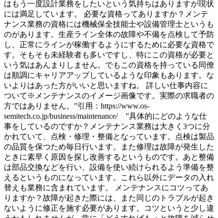
はもう一度設計業務をしたいという気持ちはありますが現状
には満足しています。 必要な資格ってありますか？メンテ
ナンス業務の資格には機械保全技能士や設備管理士というも
のがあります。生産ライン全体の故障や不備を点検して予防
し、正常にラインが稼働するようにするために必要な資格で
す。そもそも未経験者も多いですし、特にこの資格が必要と
いう気はあんまりしません。でもこの資格を持っている同僚
は順調にキャリアアップしているような印象もあります。な
いよりはあった方がいいと思いますね。 詳しい仕事内容に
ついて※メンテナンスのイメージ画像です。実際の求職者の
方ではありません。”引用：https://www.os-
semitech.co.jp/business/maintenance/ ”具体的にどのような仕
事をしているのですか？メンテナンス業務は大きく3つに分
かれていて、点検・修理・整備となっています。点検は製品
の品質を保つため毎日行います。また修理は故障が発生した
ときに素早く原因を探し改善するというものです。あと整備
は部品交換などを行い、設備を使い続けられるよう準備を整
えるというものになっています。これら以外にデータの入れ
替えも業務に含まれています。 メンテナンスにコツってあ
りますか？故障が起きた際には、また同じのトラブルが起き
ないように修正を施す必要があります。コツというと少し違