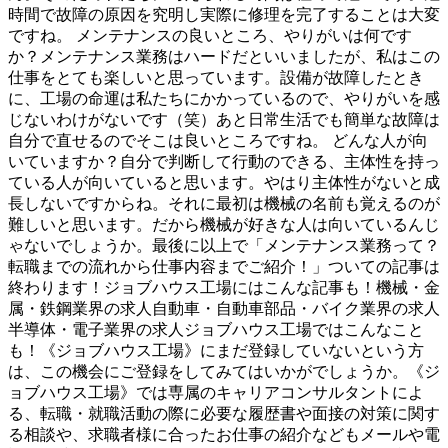
時間で故障の原因を究明し実際に修理を完了することは大変
ですね。 メンテナンスの良いところ、やりがいは何です
か？メンテナンス業務はハードだといいましたが、私はこの
仕事をとても楽しいと思っています。設備が故障したとき
に、工場の命運は私たちにかかっているので、やりがいを感
じないわけがないです（笑）あと日常生活でも簡単な故障は
自分で直せるのでそこは良いところですね。 どんな人が向
いていますか？自分で判断して行動のできる、主体性を持っ
ている人が向いていると思います。やはり主体性がないと成
長しないですからね。それに最初は機械の名前も覚えるのが
難しいと思います。だから機械が好きな人は向いているんじ
ゃないでしょうか。最後に以上で「メンテナンス業務って？
転職までの流れから仕事内容までご紹介！」ついての記事は
終わります！ジョブハウス工場にはこんな記事も！機械・金
属・鉄鋼業界の求人自動車・自動車部品・バイク業界の求人
半導体・電子業界の求人ジョブハウス工場ではこんなこと
も！《ジョブハウス工場》にまだ登録していないという方
は、この機会にご登録をしてみてはいかがでしょうか。《ジ
ョブハウス工場》では専属のキャリアコンサルタントによ
る、転職・就職活動の際に必要な履歴書や面接の対策に関す
る相談や、求職者様に合ったお仕事の紹介などもメールや電