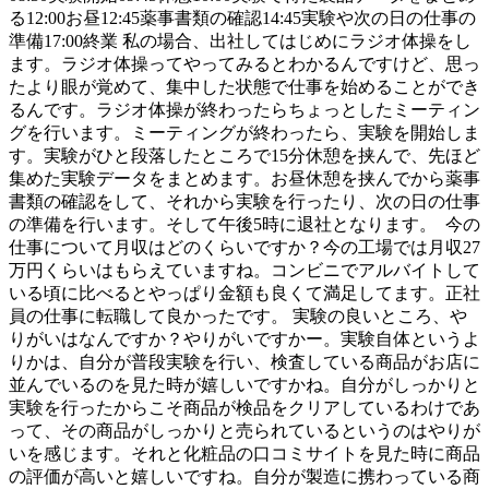
る12:00お昼12:45薬事書類の確認14:45実験や次の日の仕事の
準備17:00終業 私の場合、出社してはじめにラジオ体操をし
ます。ラジオ体操ってやってみるとわかるんですけど、思っ
たより眼が覚めて、集中した状態で仕事を始めることができ
るんです。ラジオ体操が終わったらちょっとしたミーティン
グを行います。ミーティングが終わったら、実験を開始しま
す。実験がひと段落したところで15分休憩を挟んで、先ほど
集めた実験データをまとめます。お昼休憩を挟んでから薬事
書類の確認をして、それから実験を行ったり、次の日の仕事
の準備を行います。そして午後5時に退社となります。 今の
仕事について月収はどのくらいですか？今の工場では月収27
万円くらいはもらえていますね。コンビニでアルバイトして
いる頃に比べるとやっぱり金額も良くて満足してます。正社
員の仕事に転職して良かったです。 実験の良いところ、や
りがいはなんですか？やりがいですかー。実験自体というよ
りかは、自分が普段実験を行い、検査している商品がお店に
並んでいるのを見た時が嬉しいですかね。自分がしっかりと
実験を行ったからこそ商品が検品をクリアしているわけであ
って、その商品がしっかりと売られているというのはやりが
いを感じます。それと化粧品の口コミサイトを見た時に商品
の評価が高いと嬉しいですね。自分が製造に携わっている商