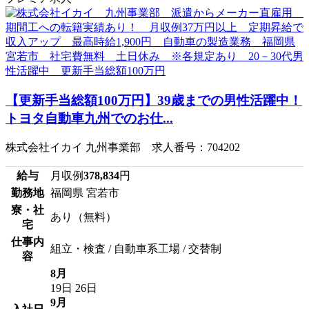
【更新手当総額100万円】39歳までの男性活躍中！
トヨタ自動車九州でのお仕...
株式会社イカイ 九州事業部 求人番号：704202
給与
月収例
378,834
円
勤務地
福岡県 宮若市
寮・社
あり（無料）
宅
仕事内
組立・検査 / 自動車系工場 / 交替制
容
8月
19日
26日
9月