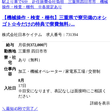
【機械操作・検査・梱包】三重県で寮完備のオシ
ゴト☆今だけの特典で寮費無料♪...
株式会社日本ケイテム 求人番号：731394
給与
月収例
372,000
円
勤務地
三重県 四日市市
寮・社
あり（無料）
宅
仕事内
加工・機械オペレーター / 家電系工場 / 交替制
容
8月
17日
入社日
※目安になります、表記なしは面接時にご相談く
ださい
詳細を表示
＼最短45秒で完了／