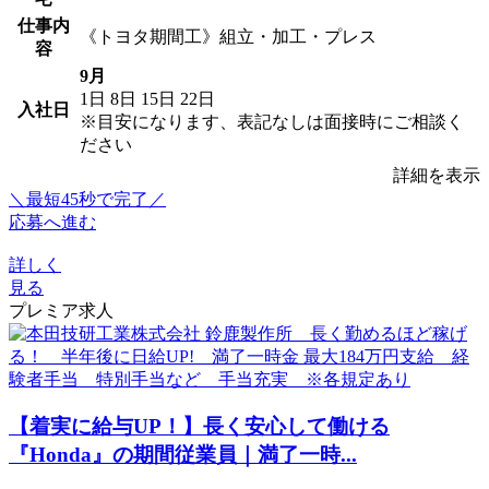
仕事内
《トヨタ期間工》組立・加工・プレス
容
9月
1日
8日
15日
22日
入社日
※目安になります、表記なしは面接時にご相談く
ださい
詳細を表示
＼最短45秒で完了／
応募へ進む
詳しく
見る
プレミア求人
【着実に給与UP！】長く安心して働ける
『Honda』の期間従業員｜満了一時...