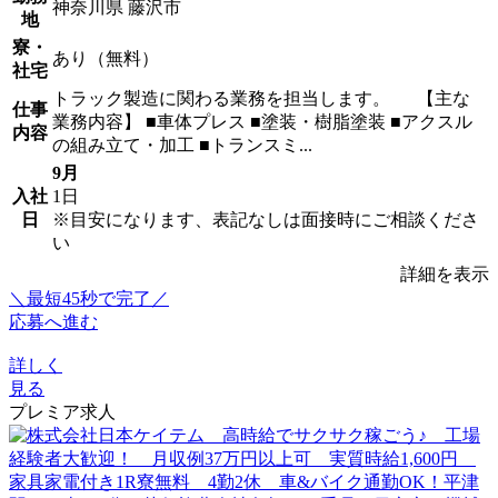
神奈川県 藤沢市
地
寮・
あり（無料）
社宅
トラック製造に関わる業務を担当します。 【主な
仕事
業務内容】 ■車体プレス ■塗装・樹脂塗装 ■アクスル
内容
の組み立て・加工 ■トランスミ...
9月
入社
1日
日
※目安になります、表記なしは面接時にご相談くださ
い
詳細を表示
＼最短45秒で完了／
応募へ進む
詳しく
見る
プレミア求人