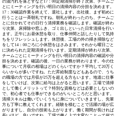
の油汚れを落とすなど17：00定期清掃が終了次第、チームご
とにミーティングを行い明日の清掃内容の分担を決めます。
17：30確認作業を終えて、退社します。出社後、まず初めに
行うことは一斉朝礼ですね。朝礼が終わったのち、チームご
とに分かれてその日行う清掃業務を確認します。確認が終わ
り次第、床掃除や窓ふき、ゴミ出しといった日常清掃を行い
ます。正午にお昼休憩を取り、仕事仲間と話したりして気持
ちをリフレッシュします。休憩後、工場の外の掃き掃除など
をして14：00ごろに小休憩をはさみます。それから曜日ごと
に決められた定期清掃を行います。定期清掃が終わり次第、
チームごとにミーティングを行い明日の清掃内容の確認や分
担を決めます。確認の後、一日の業務が終わります。今の仕
事について月収の相場はどのくらいですか？平均して20万く
らいからが多いですね。ただ昇給制度などもあるので、うち
の職場の方では月収が25万を超える方もいます。地道に仕事
をしていけば、次第に給与は上がると思います。工場で清掃
として働くメリットって？特別な資格などは必要としないの
で、初心者でも仕事ができるのがいいところだと思います。
清掃スキルは働いていくうちに身についていきますし、先輩
方も丁寧に教えてくれます。経験を積むことで活躍の場が広
がりますし、自分の技術も上がります。働く期間が長ければ
長いほど、良いですね。工場で働く上で大変なことって何で