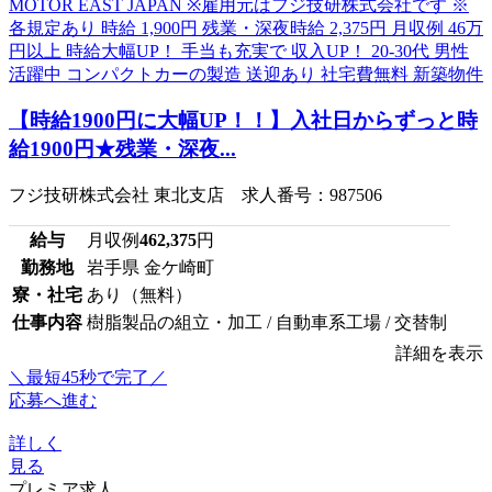
【時給1900円に大幅UP！！】入社日からずっと時
給1900円★残業・深夜...
フジ技研株式会社 東北支店 求人番号：987506
給与
月収例
462,375
円
勤務地
岩手県 金ケ崎町
寮・社宅
あり（無料）
仕事内容
樹脂製品の組立・加工 / 自動車系工場 / 交替制
詳細を表示
＼最短45秒で完了／
応募へ進む
詳しく
見る
プレミア求人