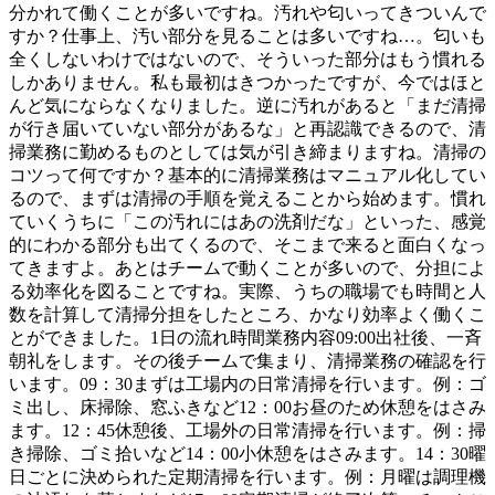
分かれて働くことが多いですね。汚れや匂いってきついんで
すか？仕事上、汚い部分を見ることは多いですね…。匂いも
全くしないわけではないので、そういった部分はもう慣れる
しかありません。私も最初はきつかったですが、今ではほと
んど気にならなくなりました。逆に汚れがあると「まだ清掃
が行き届いていない部分があるな」と再認識できるので、清
掃業務に勤めるものとしては気が引き締まりますね。清掃の
コツって何ですか？基本的に清掃業務はマニュアル化してい
るので、まずは清掃の手順を覚えることから始めます。慣れ
ていくうちに「この汚れにはあの洗剤だな」といった、感覚
的にわかる部分も出てくるので、そこまで来ると面白くなっ
てきますよ。あとはチームで動くことが多いので、分担によ
る効率化を図ることですね。実際、うちの職場でも時間と人
数を計算して清掃分担をしたところ、かなり効率よく働くこ
とができました。1日の流れ時間業務内容09:00出社後、一斉
朝礼をします。その後チームで集まり、清掃業務の確認を行
います。09：30まずは工場内の日常清掃を行います。例：ゴ
ミ出し、床掃除、窓ふきなど12：00お昼のため休憩をはさみ
ます。12：45休憩後、工場外の日常清掃を行います。例：掃
き掃除、ゴミ拾いなど14：00小休憩をはさみます。14：30曜
日ごとに決められた定期清掃を行います。例：月曜は調理機