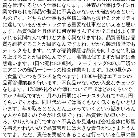
質を管理するという仕事になります。検査の仕事はライン作
業で作られる部品や製品に不具合がないかを確かめるという
ものです。どちらの仕事もお客様に商品を渡せるクオリティ
に達しているかをチェックする重要な仕事だといえると思い
ます。品質保証と具体的に何が違うんですか？これはよく聞
かれる質問なんですけど大きく異なりますね。品質管理は品
質を維持することが目的なんですよね、だから製造段階でも
チェックをします。ですが品質保証は品質を向上させて利益
を上げることが目的なんですよ。名前は似てますが目的は全
然違います。1日の流れ8:30朝礼、ミーティング9:00加工済の
エアコンの部品一つ一つの検査作業をします。12:00昼休み
（食堂でいつもランチを食べます）13:00午後はエアコンの
品質管理業務を行います。不良品がないのか入念なチェック
をします。17:30終礼今の仕事について年収はどのくらいで
すか？年収ですか、月25万円弱にボーナスを入れて350万円
くらいですかね。同世代の中では高くもなく低くもないと思
います。年を取るとどんどん上がっていくという話をいろん
な人から聞くので今が正念場ですね。品質管理の良いとこ
ろ、やりがいは何ですか？不具合を見逃せば会社全体に影響
を与えかねないので品質管理には大きな責任がつきまとうん
ですよ。ただ、責任を実感できることは行っている仕事の重