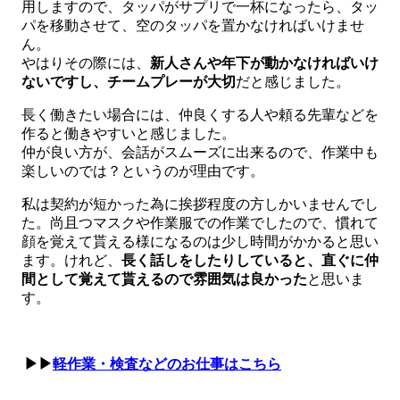
用しますので、タッパがサプリで一杯になったら、タッ
パを移動させて、空のタッパを置かなければいけませ
ん。
やはりその際には、
新人さんや年下が動かなければいけ
ないですし、チームプレーが大切
だと感じました。
長く働きたい場合には、仲良くする人や頼る先輩などを
作ると働きやすいと感じました。
仲が良い方が、会話がスムーズに出来るので、作業中も
楽しいのでは？というのが理由です。
私は契約が短かった為に挨拶程度の方しかいませんでし
た。尚且つマスクや作業服での作業でしたので、慣れて
顔を覚えて貰える様になるのは少し時間がかかると思い
ます。けれど、
長く話しをしたりしていると、直ぐに仲
間として覚えて貰えるので雰囲気は良かった
と思いま
す。
▶▶
軽作業・検査などのお仕事はこちら