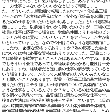
行う仕事だったことに魅力を感じました。あんまり汚れない
し、力仕事じゃないからいいかなと思って転職しまし
た。 どういった志望動機で転職したのですか？化粧品工場
だったので「お客様の手元に安全・安心な化粧品をお届けす
るための仕事を担いたいと思い応募しました」という志望動
機にしました。以前知り合いから聞いたのですが、工場の正
社員の仕事に応募する場合は、労働条件面よりも会社のビジ
ョンとか社会に貢献したいということをアピールした方が良
いといっていました。なので今回はこのような志望理由にし
ましたね。 必要な資格ってありますか？私の応募した会社
については特に必要な資格はありませんでした。工場によっ
ては経験者を歓迎するところとかはあるみたいですね。まあ
でもそういう会社であっても未経験者が受かる可能性は十分
にありますね。経験者だと逆に前の仕事の癖が残っていると
いう場合もあって、かえって未経験者の方がいいみたいなこ
とも聞いたことがあります。製薬・化粧品工場の基本情報を
知りたい方はコチラ 詳しい仕事内容について具体的にどの
ような仕事をしているんですか？今しているのは化粧品の品
質を調べる業務ですね。品質保証に関わる大事な仕事です。
検査の方法は目視や分析機を使って分析しています。 1日の
流れ 時間業務内容07:50出勤08:00ラジオ体操08:05全体朝礼
08:30実験開始09:45休憩10:00実験で得た製品データをまとめ