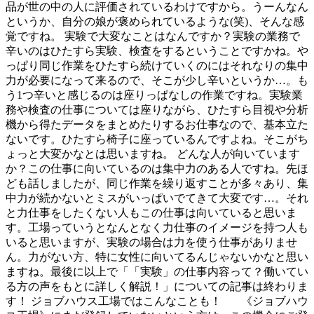
品が世の中の人に評価されているわけですから。うーんなん
というか、自分の娘が褒められているような(笑)、そんな感
覚ですね。 実験で大変なことはなんですか？実験の業務で
辛いのはひたすら実験、検査をするということですかね。や
っぱり同じ作業をひたすら続けていくのにはそれなりの集中
力が必要になって来るので、そこが少し辛いというか…。も
う1つ辛いと感じるのは座りっぱなしの作業ですね。実験業
務や検査の仕事については座りながら、ひたすら目視や分析
機から得たデータをまとめたりするお仕事なので、基本立た
ないです。ひたすら椅子に座っているんですよね。そこがち
ょっと大変かなとは思いますね。 どんな人が向いています
か？この仕事に向いているのは集中力のある人ですね。先ほ
ども話しましたが、同じ作業を繰り返すことが多々あり、集
中力が続かないとミスがいっぱいでてきて大変です…。それ
と力仕事をしたくない人もこの仕事は向いていると思いま
す。工場っていうとなんとなく力仕事のイメージを持つ人も
いると思いますが、実験の場合は力を使う仕事がありませ
ん。力がない方、特に女性に向いてるんじゃないかなと思い
ますね。最後に以上で「「実験」の仕事内容って？働いてい
る方の声をもとに詳しく解説！」についての記事は終わりま
す！ ジョブハウス工場ではこんなことも！ 《ジョブハウ