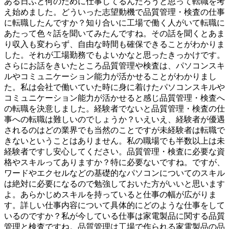
ある日ふと何のために仕事してるんだろうと思って転職を考
え始めました。どういった志望動機で品質管理・検査の仕事
に転職したんですか？知り合いに工場で働く人がいて転職に
あたって色々話を聞いてみたんですね。その話を聞くとあま
り収入も変わらず、自由な時間も確保できることがわかりま
した。それが工場勤務でもよいかなと思ったきっかけです。
さらにお話をきいたところ品質管理や検査は、パソコンスキ
ルやコミュニケーション能力が活かせることがわかりまし
た。私は会社で働いていた時に身に着けたパソコンスキルや
コミュニケーション能力が活かせると感じ品質管理・検査へ
の転職を決意しました。経験者でないと品質管理・検査の仕
事への転職は難しいのでしょうか？いえいえ、経験者が優遇
されるのはどの業界でも当然のことですが未経験者は転職で
きないということはありません。私の職場でも半数以上は未
経験者ですし安心してください。品質管理・検査に必要な資
格やスキルってありますか？特に必要ないですね。ですが、
ワードやエクセルなどの基礎的なパソコンについてのスキル
は絶対に必要になるので勉強しておいた方がいいと思います
よ。あらかじめスキルを持っていると仕事の幅が広がりま
す。詳しい仕事内容について具体的にどのような仕事をして
いるのですか？私が今している仕事は家電製品に関する品質
管理と検査ですね。品質管理は工場で作られる家電製品の品