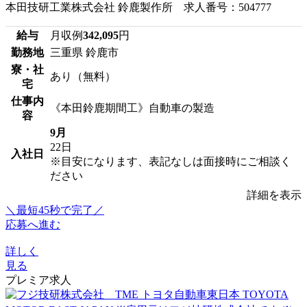
本田技研工業株式会社 鈴鹿製作所 求人番号：504777
給与
月収例
342,095
円
勤務地
三重県 鈴鹿市
寮・社
あり（無料）
宅
仕事内
《本田鈴鹿期間工》自動車の製造
容
9月
22日
入社日
※目安になります、表記なしは面接時にご相談く
ださい
詳細を表示
＼最短45秒で完了／
応募へ進む
詳しく
見る
プレミア求人