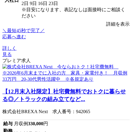
入社日
2日
9日
16日
23日
※目安になります、表記なしは面接時にご相談く
ださい
詳細を表示
＼最短45秒で完了／
応募へ進む
詳しく
見る
プレミア求人
【12月末入社限定】社宅費無料でおトクに暮らせ
る◎／トラックの組み立てなど...
株式会社BREXA Next 求人番号：942065
給与
月収例
330,000
円
勤務