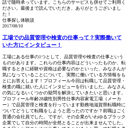
話で随時承っています。こちらのサービスも併せてご利用く
ださい。最後まで読んでいただき、ありがとうございまし
た！
仕事探し体験談
2017/08/10
工場での品質管理や検査の仕事って？実際働いて
いた方にインタビュー！
工場にある仕事の1つとして、品質管理や検査の仕事という
ものがあります。これらの仕事内容はどういったものか、転
職するときに経験や資格は必要なのかといった、みなさんが
気になっていることについて、実際に働いている方情報をも
とにお答えします！プロフィール今回は転職して品質管理・
検査の職に就いた人にインタビューを行いました。みなさん
の気になるいくつかの疑問を解決していきたいと思います。
プロフィール年齢28歳性別男性仕事内容家電工場（メーカ
ー）で品質管理と検査を行っています勤務地滋賀県転職時に
ついてどうして転職をしようと思ったのですか？前職はごく
普通の会社員でした。ですが、その企業がいわゆるブラック
企業でして自分の時間が全然とることが出来ませんでした。