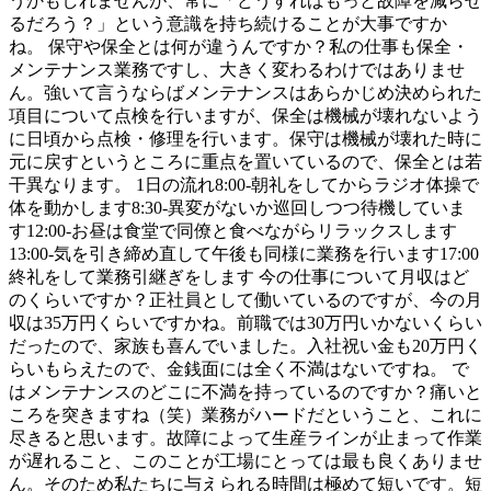
うかもしれませんが、常に「どうすればもっと故障を減らせ
るだろう？」という意識を持ち続けることが大事ですか
ね。 保守や保全とは何が違うんですか？私の仕事も保全・
メンテナンス業務ですし、大きく変わるわけではありませ
ん。強いて言うならばメンテナンスはあらかじめ決められた
項目について点検を行いますが、保全は機械が壊れないよう
に日頃から点検・修理を行います。保守は機械が壊れた時に
元に戻すというところに重点を置いているので、保全とは若
干異なります。 1日の流れ8:00-朝礼をしてからラジオ体操で
体を動かします8:30-異変がないか巡回しつつ待機していま
す12:00-お昼は食堂で同僚と食べながらリラックスします
13:00-気を引き締め直して午後も同様に業務を行います17:00
終礼をして業務引継ぎをします 今の仕事について月収はど
のくらいですか？正社員として働いているのですが、今の月
収は35万円くらいですかね。前職では30万円いかないくらい
だったので、家族も喜んでいました。入社祝い金も20万円く
らいもらえたので、金銭面には全く不満はないですね。 で
はメンテナンスのどこに不満を持っているのですか？痛いと
ころを突きますね（笑）業務がハードだということ、これに
尽きると思います。故障によって生産ラインが止まって作業
が遅れること、このことが工場にとっては最も良くありませ
ん。そのため私たちに与えられる時間は極めて短いです。短