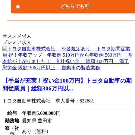
どちらでも可
オススメ求人
プレミア求人
【手当が充実！祝い金100万円】トヨタ自動車の期
間従業員｜総額306万円以...
トヨタ自動車株式会社 求人番号：622681
給与
年収例
5,600,000
円
勤務地
愛知県 豊田市
寮・社
あり（無料）
宅