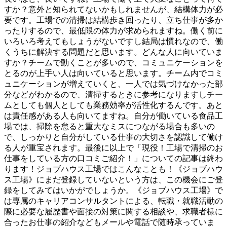
すか？意外と知られてないかもしれませんが、結構体力が必
要です。工場での清掃は結構歩き回ったり、立ち仕事が多か
ったりするので、最低限の体力が求められますね。働く前に
いろいろ考えてもしょうがないですし結局は慣れなので、働
くうちに解決する問題だと思います。どんな人に向いていま
すか？チームで動くことが多いので、コミュニケーションを
とるのが上手い人は向いていると思います。チーム内でコミ
ュニケーションが増えていくと、一人では気づけなかった部
分などがわかるので、清掃するときに参考になりますしチー
ムとしても個人としても業務効率が活性化するんです。あと
は責任感がある人も向いてますね。自分が働いている食品工
場では、掃除を怠ると重大なミスにつながる場合も多いの
で、しっかりと自分がしている仕事の大切さを認識して働け
る人が重宝されます。最後に以上で「現役！工場で清掃のお
仕事をしている方の口コミご紹介！」についての記事は終わ
ります！ジョブハウス工場ではこんなことも！《ジョブハウ
ス工場》にまだ登録していないという方は、この機会にご登
録をしてみてはいかがでしょうか。《ジョブハウス工場》で
は専属のキャリアコンサルタントによる、転職・就職活動の
際に必要な履歴書や面接の対策に関する相談や、求職者様に
合ったお仕事の紹介などもメールや電話で随時承っていま