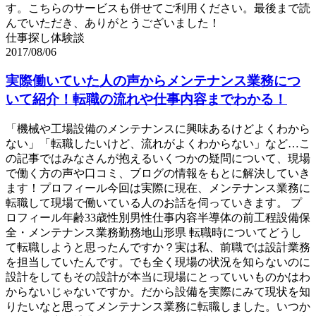
す。こちらのサービスも併せてご利用ください。最後まで読
んでいただき、ありがとうございました！
仕事探し体験談
2017/08/06
実際働いていた人の声からメンテナンス業務につ
いて紹介！転職の流れや仕事内容までわかる！
「機械や工場設備のメンテナンスに興味あるけどよくわから
ない」「転職したいけど、流れがよくわからない」など…こ
の記事ではみなさんが抱えるいくつかの疑問について、現場
で働く方の声や口コミ、ブログの情報をもとに解決していき
ます！プロフィール今回は実際に現在、メンテナンス業務に
転職して現場で働いている人のお話を伺っていきます。 プ
ロフィール年齢33歳性別男性仕事内容半導体の前工程設備保
全・メンテナンス業務勤務地山形県 転職時についてどうし
て転職しようと思ったんですか？実は私、前職では設計業務
を担当していたんです。でも全く現場の状況を知らないのに
設計をしてもその設計が本当に現場にとっていいものかはわ
からないじゃないですか。だから設備を実際にみて現状を知
りたいなと思ってメンテナンス業務に転職しました。いつか