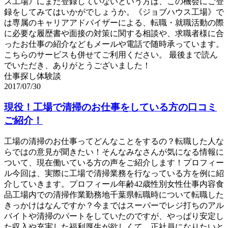
ス工場》にまだ登録していないという方は、この機会にご登
録をしてみてはいかがでしょうか。《ジョブハウス工場》で
は専属のキャリアアドバイザーによる、転職・就職活動の際
に必要な履歴書や面接の対策に関する相談や、求職者様に合
ったお仕事の紹介などもメールや電話で随時承っています。
こちらのサービスも併せてご利用ください。 最後まで読ん
でいただき、ありがとうございました！
仕事探し体験談
2017/07/30
現役！工場で清掃のお仕事をしている方の口コミ
ご紹介！
工場の清掃のお仕事ってどんなことをするの？転職した人な
らではの意見が聞きたい！そんなみなさんが気になる情報に
ついて、現在働いている方の声をご紹介します！プロフィー
ル今回は、実際に工場で清掃業務を行なっている方を例に紹
介していきます。プロフィール年齢42歳性別女性仕事内容食
品工場内での清掃作業勤務地千葉県転職時について転職した
きっかけはなんですか？今まではスーパーでレジ打ちのアル
バイトや清掃のパートをしていたのですが、やっぱり安定し
た収入や充実した福利厚生が欲しくて。正社員になりたいと