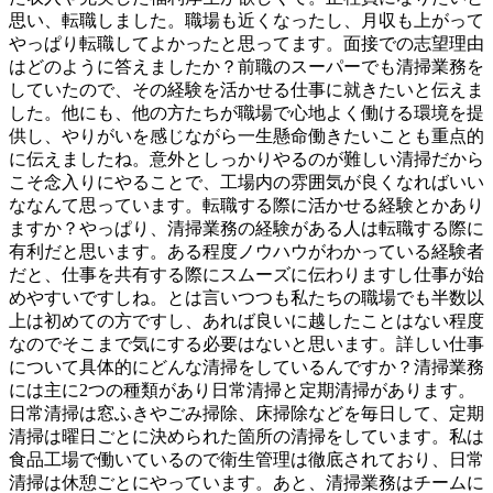
思い、転職しました。職場も近くなったし、月収も上がって
やっぱり転職してよかったと思ってます。面接での志望理由
はどのように答えましたか？前職のスーパーでも清掃業務を
していたので、その経験を活かせる仕事に就きたいと伝えま
した。他にも、他の方たちが職場で心地よく働ける環境を提
供し、やりがいを感じながら一生懸命働きたいことも重点的
に伝えましたね。意外としっかりやるのが難しい清掃だから
こそ念入りにやることで、工場内の雰囲気が良くなればいい
ななんて思っています。転職する際に活かせる経験とかあり
ますか？やっぱり、清掃業務の経験がある人は転職する際に
有利だと思います。ある程度ノウハウがわかっている経験者
だと、仕事を共有する際にスムーズに伝わりますし仕事が始
めやすいですしね。とは言いつつも私たちの職場でも半数以
上は初めての方ですし、あれば良いに越したことはない程度
なのでそこまで気にする必要はないと思います。詳しい仕事
について具体的にどんな清掃をしているんですか？清掃業務
には主に2つの種類があり日常清掃と定期清掃があります。
日常清掃は窓ふきやごみ掃除、床掃除などを毎日して、定期
清掃は曜日ごとに決められた箇所の清掃をしています。私は
食品工場で働いているので衛生管理は徹底されており、日常
清掃は休憩ごとにやっています。あと、清掃業務はチームに