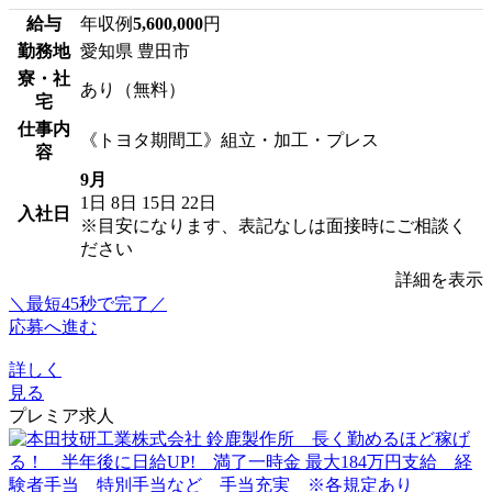
給与
年収例
5,600,000
円
勤務地
愛知県 豊田市
寮・社
あり（無料）
宅
仕事内
《トヨタ期間工》組立・加工・プレス
容
9月
1日
8日
15日
22日
入社日
※目安になります、表記なしは面接時にご相談く
ださい
詳細を表示
＼最短45秒で完了／
応募へ進む
詳しく
見る
プレミア求人