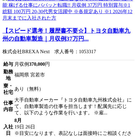
【スピード選考！履歴書不要☆】トヨタ自動車九
州の自動車製造｜月収例37万円...
株式会社BREXA Next 求人番号：1053317
給与
月収例
370,000
円
勤務
福岡県 宮若市
地
寮・
あり（無料）
社宅
大手自動車メーカー『トヨタ自動車九州株式会社』に
仕事
て、自動車製造の仕事を担当します！配属先に応じ
内容
て、以下のような作業を行います。 ※雇...
8月
入社
19日
26日
日
※目安になります、表記なしは面接時にご相談くださ