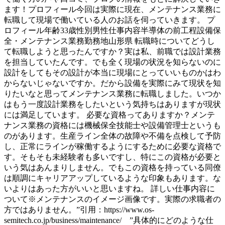
ます！プロフィール今回は実際に現在、メンテナンス業務に
転職して現場で働いている人のお話を伺っていきます。 プ
ロフィール年齢33歳性別男性仕事内容半導体の前工程設備保
全・メンテナンス業務勤務地山形県 転職時についてどうし
て転職しようと思ったんですか？実は私、前職では設計業務
を担当していたんです。でも全く現場の状況を知らないのに
設計をしてもその設計が本当に現場にとっていいものかはわ
からないじゃないですか。だから設備を実際にみて現状を知
りたいなと思ってメンテナンス業務に転職しました。いつか
はもう一度設計業務をしたいという気持ちはありますが現状
には満足しています。 必要な資格ってありますか？メンテ
ナンス業務の資格には機械保全技能士や設備管理士というも
のがあります。生産ライン全体の故障や不備を点検して予防
し、正常にラインが稼働するようにするために必要な資格で
す。そもそも未経験者も多いですし、特にこの資格が必要と
いう気はあんまりしません。でもこの資格を持っている同僚
は順調にキャリアアップしているような印象もあります。な
いよりはあった方がいいと思いますね。 詳しい仕事内容に
ついて※メンテナンスのイメージ画像です。実際の求職者の
方ではありません。”引用：https://www.os-
semitech.co.jp/business/maintenance/ ”具体的にどのような仕