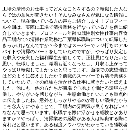
工場の清掃のお仕事ってどんなことをするの？転職した人な
らではの意見が聞きたい！そんなみなさんが気になる情報に
ついて、現在働いている方の声をご紹介します！プロフィー
ル今回は、実際に工場で清掃業務を行なっている方を例に紹
介していきます。プロフィール年齢42歳性別女性仕事内容食
品工場内での清掃作業勤務地千葉県転職時について転職した
きっかけはなんですか？今まではスーパーでレジ打ちのアル
バイトや清掃のパートをしていたのですが、やっぱり安定し
た収入や充実した福利厚生が欲しくて。正社員になりたいと
思い、転職しました。職場も近くなったし、月収も上がって
やっぱり転職してよかったと思ってます。面接での志望理由
はどのように答えましたか？前職のスーパーでも清掃業務を
していたので、その経験を活かせる仕事に就きたいと伝えま
した。他にも、他の方たちが職場で心地よく働ける環境を提
供し、やりがいを感じながら一生懸命働きたいことも重点的
に伝えましたね。意外としっかりやるのが難しい清掃だから
こそ念入りにやることで、工場内の雰囲気が良くなればいい
ななんて思っています。転職する際に活かせる経験とかあり
ますか？やっぱり、清掃業務の経験がある人は転職する際に
有利だと思います。ある程度ノウハウがわかっている経験者