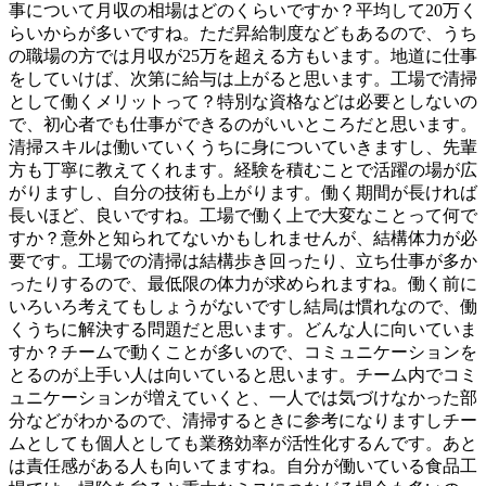
事について月収の相場はどのくらいですか？平均して20万く
らいからが多いですね。ただ昇給制度などもあるので、うち
の職場の方では月収が25万を超える方もいます。地道に仕事
をしていけば、次第に給与は上がると思います。工場で清掃
として働くメリットって？特別な資格などは必要としないの
で、初心者でも仕事ができるのがいいところだと思います。
清掃スキルは働いていくうちに身についていきますし、先輩
方も丁寧に教えてくれます。経験を積むことで活躍の場が広
がりますし、自分の技術も上がります。働く期間が長ければ
長いほど、良いですね。工場で働く上で大変なことって何で
すか？意外と知られてないかもしれませんが、結構体力が必
要です。工場での清掃は結構歩き回ったり、立ち仕事が多か
ったりするので、最低限の体力が求められますね。働く前に
いろいろ考えてもしょうがないですし結局は慣れなので、働
くうちに解決する問題だと思います。どんな人に向いていま
すか？チームで動くことが多いので、コミュニケーションを
とるのが上手い人は向いていると思います。チーム内でコミ
ュニケーションが増えていくと、一人では気づけなかった部
分などがわかるので、清掃するときに参考になりますしチー
ムとしても個人としても業務効率が活性化するんです。あと
は責任感がある人も向いてますね。自分が働いている食品工