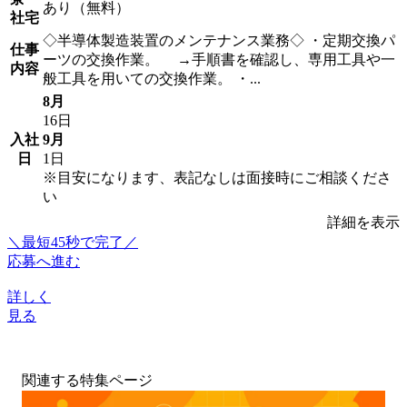
あり（無料）
社宅
◇半導体製造装置のメンテナンス業務◇ ・定期交換パ
仕事
ーツの交換作業。 →手順書を確認し、専用工具や一
内容
般工具を用いての交換作業。 ・...
8月
16日
入社
9月
日
1日
※目安になります、表記なしは面接時にご相談くださ
い
詳細を表示
＼最短45秒で完了／
応募へ進む
詳しく
見る
関連する特集ページ