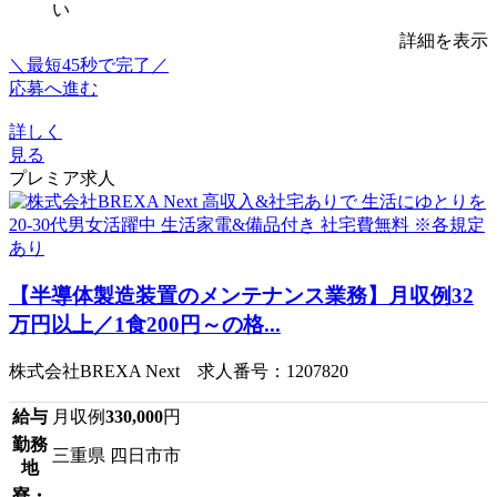
い
詳細を表示
＼最短45秒で完了／
応募へ進む
詳しく
見る
プレミア求人
【半導体製造装置のメンテナンス業務】月収例32
万円以上／1食200円～の格...
株式会社BREXA Next 求人番号：1207820
給与
月収例
330,000
円
勤務
三重県 四日市市
地
寮・