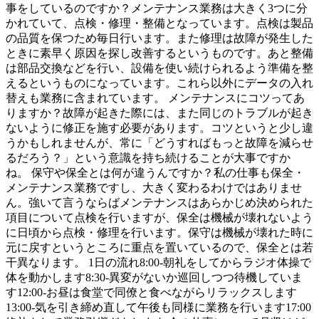
事をしているのですか？メンテナンス業務は大きく3つに分
かれていて、点検・修理・整備となっています。点検は製品
の品質を保つため毎日行います。また修理は故障が発生した
ときに素早く原因を探し改善するというものです。あと整備
は部品交換などを行い、設備を使い続けられるよう準備を整
えるというものになっています。これら以外にデータの入れ
替えも業務に含まれています。 メンテナンスにコツってあ
りますか？故障が起きた際には、また同じのトラブルが起き
ないように修正を施す必要があります。コツというと少し違
うかもしれませんが、常に「どうすればもっと故障を減らせ
るだろう？」という意識を持ち続けることが大事ですか
ね。 保守や保全とは何が違うんですか？私の仕事も保全・
メンテナンス業務ですし、大きく変わるわけではありませ
ん。強いて言うならばメンテナンスはあらかじめ決められた
項目について点検を行いますが、保全は機械が壊れないよう
に日頃から点検・修理を行います。保守は機械が壊れた時に
元に戻すというところに重点を置いているので、保全とは若
干異なります。 1日の流れ8:00-朝礼をしてからラジオ体操で
体を動かします8:30-異変がないか巡回しつつ待機していま
す12:00-お昼は食堂で同僚と食べながらリラックスします
13:00-気を引き締め直して午後も同様に業務を行います17:00