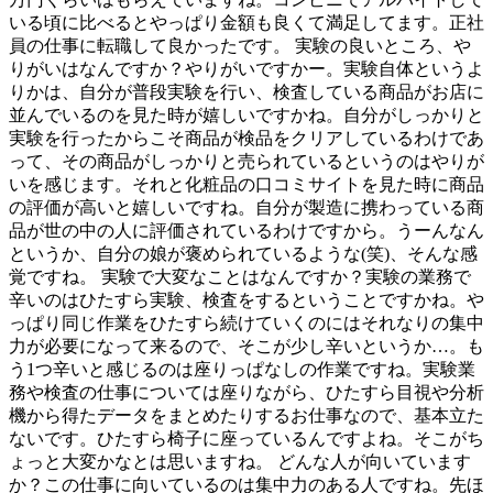
いる頃に比べるとやっぱり金額も良くて満足してます。正社
員の仕事に転職して良かったです。 実験の良いところ、や
りがいはなんですか？やりがいですかー。実験自体というよ
りかは、自分が普段実験を行い、検査している商品がお店に
並んでいるのを見た時が嬉しいですかね。自分がしっかりと
実験を行ったからこそ商品が検品をクリアしているわけであ
って、その商品がしっかりと売られているというのはやりが
いを感じます。それと化粧品の口コミサイトを見た時に商品
の評価が高いと嬉しいですね。自分が製造に携わっている商
品が世の中の人に評価されているわけですから。うーんなん
というか、自分の娘が褒められているような(笑)、そんな感
覚ですね。 実験で大変なことはなんですか？実験の業務で
辛いのはひたすら実験、検査をするということですかね。や
っぱり同じ作業をひたすら続けていくのにはそれなりの集中
力が必要になって来るので、そこが少し辛いというか…。も
う1つ辛いと感じるのは座りっぱなしの作業ですね。実験業
務や検査の仕事については座りながら、ひたすら目視や分析
機から得たデータをまとめたりするお仕事なので、基本立た
ないです。ひたすら椅子に座っているんですよね。そこがち
ょっと大変かなとは思いますね。 どんな人が向いています
か？この仕事に向いているのは集中力のある人ですね。先ほ