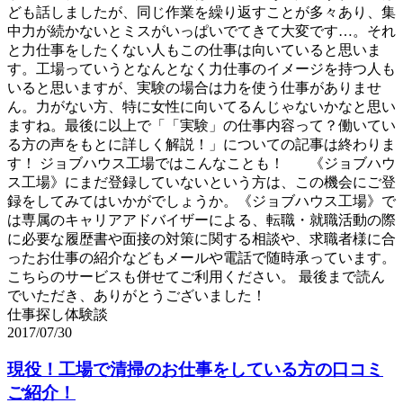
ども話しましたが、同じ作業を繰り返すことが多々あり、集
中力が続かないとミスがいっぱいでてきて大変です…。それ
と力仕事をしたくない人もこの仕事は向いていると思いま
す。工場っていうとなんとなく力仕事のイメージを持つ人も
いると思いますが、実験の場合は力を使う仕事がありませ
ん。力がない方、特に女性に向いてるんじゃないかなと思い
ますね。最後に以上で「「実験」の仕事内容って？働いてい
る方の声をもとに詳しく解説！」についての記事は終わりま
す！ ジョブハウス工場ではこんなことも！ 《ジョブハウ
ス工場》にまだ登録していないという方は、この機会にご登
録をしてみてはいかがでしょうか。《ジョブハウス工場》で
は専属のキャリアアドバイザーによる、転職・就職活動の際
に必要な履歴書や面接の対策に関する相談や、求職者様に合
ったお仕事の紹介などもメールや電話で随時承っています。
こちらのサービスも併せてご利用ください。 最後まで読ん
でいただき、ありがとうございました！
仕事探し体験談
2017/07/30
現役！工場で清掃のお仕事をしている方の口コミ
ご紹介！