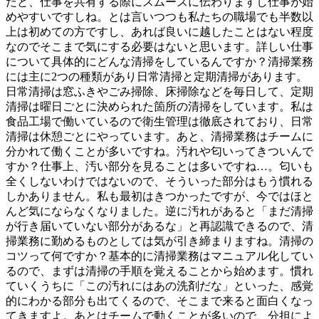
だと、仕事を共有する際にスムーズに伝わりますし仕事が始
めやすいですしね。とは言いつつも私たちの職場でも半数以
上は初めての方ですし、あれば良いに越したことはない程度
なのでそこまで気にする必要はないと思います。詳しい仕事
について具体的にどんな清掃をしているんですか？清掃業務
には主に2つの種類があり日常清掃と定期清掃があります。
日常清掃は窓ふきやごみ掃除、床掃除などを毎日して、定期
清掃は曜日ごとに決められた箇所の清掃をしています。私は
食品工場で働いているので衛生管理は徹底されており、日常
清掃は休憩ごとにやっています。あと、清掃業務はチームに
分かれて働くことが多いですね。汚れや匂いってきついんで
すか？仕事上、汚い部分を見ることは多いですね…。匂いも
全くしないわけではないので、そういった部分はもう慣れる
しかありません。私も最初はきつかったですが、今ではほと
んど気にならなくなりました。逆に汚れがあると「まだ清掃
が行き届いていない部分があるな」と再認識できるので、清
掃業務に勤めるものとしては気が引き締まりますね。清掃の
コツって何ですか？基本的に清掃業務はマニュアル化してい
るので、まずは清掃の手順を覚えることから始めます。慣れ
ていくうちに「この汚れにはあの洗剤だな」といった、感覚
的にわかる部分も出てくるので、そこまで来ると面白くなっ
てきますよ。あとはチームで動くことが多いので、分担によ