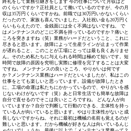
終礼をして業務引継ぎをします 今の仕事について月収はど
のくらいですか？正社員として働いているのですが、今の月
収は35万円くらいですかね。前職では30万円いかないくらい
だったので、家族も喜んでいました。入社祝い金も20万円く
らいもらえたので、金銭面には全く不満はないですね。 で
はメンテナンスのどこに不満を持っているのですか？痛いと
ころを突きますね（笑）業務がハードだということ、これに
尽きると思います。故障によって生産ラインが止まって作業
が遅れること、このことが工場にとっては最も良くありませ
ん。そのため私たちに与えられる時間は極めて短いです。短
時間で故障の原因を究明し実際に修理を完了することは大変
ですね。 メンテナンスの良いところ、やりがいは何です
か？メンテナンス業務はハードだといいましたが、私はこの
仕事をとても楽しいと思っています。設備が故障したとき
に、工場の命運は私たちにかかっているので、やりがいを感
じないわけがないです（笑）あと日常生活でも簡単な故障は
自分で直せるのでそこは良いところですね。 どんな人が向
いていますか？自分で判断して行動のできる、主体性を持っ
ている人が向いていると思います。やはり主体性がないと成
長しないですからね。それに最初は機械の名前も覚えるのが
難しいと思います。だから機械が好きな人は向いているんじ
ゃないでしょうか。最後に以上で「メンテナンス業務って？