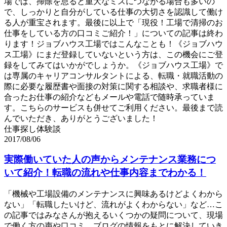
場では、掃除を怠ると重大なミスにつながる場合も多いの
で、しっかりと自分がしている仕事の大切さを認識して働け
る人が重宝されます。最後に以上で「現役！工場で清掃のお
仕事をしている方の口コミご紹介！」についての記事は終わ
ります！ジョブハウス工場ではこんなことも！《ジョブハウ
ス工場》にまだ登録していないという方は、この機会にご登
録をしてみてはいかがでしょうか。《ジョブハウス工場》で
は専属のキャリアコンサルタントによる、転職・就職活動の
際に必要な履歴書や面接の対策に関する相談や、求職者様に
合ったお仕事の紹介などもメールや電話で随時承っていま
す。こちらのサービスも併せてご利用ください。最後まで読
んでいただき、ありがとうございました！
仕事探し体験談
2017/08/06
実際働いていた人の声からメンテナンス業務につ
いて紹介！転職の流れや仕事内容までわかる！
「機械や工場設備のメンテナンスに興味あるけどよくわから
ない」「転職したいけど、流れがよくわからない」など…こ
の記事ではみなさんが抱えるいくつかの疑問について、現場
で働く方の声や口コミ、ブログの情報をもとに解決していき