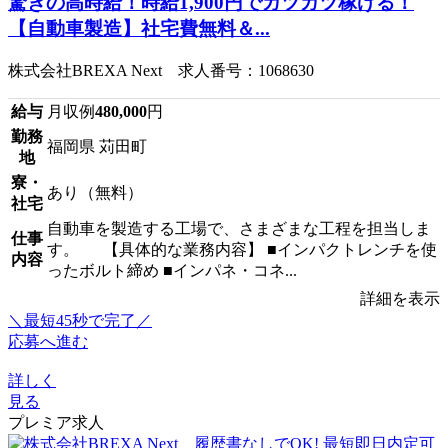
驚きの高時給！時給1,900円でガツガツ稼げる！
【自動車製造】社宅費無料＆...
株式会社BREXA Next 求人番号：1068630
給与
月収例
480,000
円
勤務
福岡県 苅田町
地
寮・
あり（無料）
社宅
自動車を製造する工場で、さまざまな工程を担当しま
仕事
す。 【具体的な業務内容】 ■インパクトレンチを使
内容
ったボルト締め ■インパネ・コネ...
詳細を表示
＼最短45秒で完了／
応募へ進む
詳しく
見る
プレミア求人