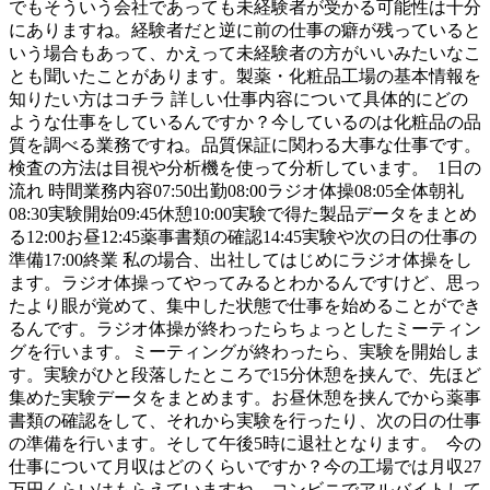
でもそういう会社であっても未経験者が受かる可能性は十分
にありますね。経験者だと逆に前の仕事の癖が残っていると
いう場合もあって、かえって未経験者の方がいいみたいなこ
とも聞いたことがあります。製薬・化粧品工場の基本情報を
知りたい方はコチラ 詳しい仕事内容について具体的にどの
ような仕事をしているんですか？今しているのは化粧品の品
質を調べる業務ですね。品質保証に関わる大事な仕事です。
検査の方法は目視や分析機を使って分析しています。 1日の
流れ 時間業務内容07:50出勤08:00ラジオ体操08:05全体朝礼
08:30実験開始09:45休憩10:00実験で得た製品データをまとめ
る12:00お昼12:45薬事書類の確認14:45実験や次の日の仕事の
準備17:00終業 私の場合、出社してはじめにラジオ体操をし
ます。ラジオ体操ってやってみるとわかるんですけど、思っ
たより眼が覚めて、集中した状態で仕事を始めることができ
るんです。ラジオ体操が終わったらちょっとしたミーティン
グを行います。ミーティングが終わったら、実験を開始しま
す。実験がひと段落したところで15分休憩を挟んで、先ほど
集めた実験データをまとめます。お昼休憩を挟んでから薬事
書類の確認をして、それから実験を行ったり、次の日の仕事
の準備を行います。そして午後5時に退社となります。 今の
仕事について月収はどのくらいですか？今の工場では月収27
万円くらいはもらえていますね。コンビニでアルバイトして