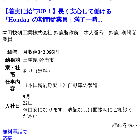
【着実に給与UP！】長く安心して働ける
『Honda』の期間従業員｜満了一時...
本田技研工業株式会社 鈴鹿製作所 求人番号：鈴鹿_期間従
業員
給与
月収例
342,095
円
勤務地
三重県 鈴鹿市
寮・社
あり（無料）
宅
仕事内
《本田鈴鹿期間工》自動車の製造
容
9月
22日
入社日
※目安になります、表記なしは面接時にご相談く
ださい
詳細を表示
無料電話で
応募