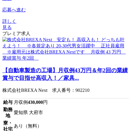
応募へ進む
詳しく
見る
プレミア求人
【自動車製造の工場】月収例43万円＆年2回の業績
賞与で目指せ高収入！／家具...
株式会社BREXA Next 求人番号：902210
給与
月収例
430,000
円
勤務
愛知県 大府市
地
寮・
あり（無料）
社宅