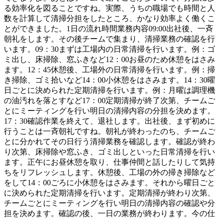
る効率化を図ることですね。実際、うちの職場でも時間と人
数を計算して清掃分担をしたところ、かなり効率よく働くこ
とができました。1日の流れ時間業務内容09:00出社後、一斉
朝礼をします。その後チームで集まり、清掃業務の確認を行
います。09：30まずは工場内の日常清掃を行います。例：ゴ
ミ出し、床掃除、窓ふきなど12：00お昼のため休憩をはさみ
ます。12：45休憩後、工場外の日常清掃を行います。例：掃
き掃除、ゴミ拾いなど14：00小休憩をはさみます。14：30曜
日ごとに決められた定期清掃を行います。例：月曜は調理機
の油汚れを落とすなど17：00定期清掃が終了次第、チームご
とにミーティングを行い明日の清掃内容の分担を決めます。
17：30確認作業を終えて、退社します。出社後、まず初めに
行うことは一斉朝礼ですね。朝礼が終わったのち、チームご
とに分かれてその日行う清掃業務を確認します。確認が終わ
り次第、床掃除や窓ふき、ゴミ出しといった日常清掃を行い
ます。正午にお昼休憩を取り、仕事仲間と話したりして気持
ちをリフレッシュします。休憩後、工場の外の掃き掃除など
をして14：00ごろに小休憩をはさみます。それから曜日ごと
に決められた定期清掃を行います。定期清掃が終わり次第、
チームごとにミーティングを行い明日の清掃内容の確認や分
担を決めます。確認の後、一日の業務が終わります。今の仕