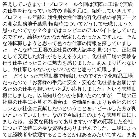
答えしていきます！ プロフィール今回は実際に工場で実験
の仕事を行なっている方の情報を元に、紹介していきます。
プロフィール年齢21歳性別女性仕事内容化粧品の品質データ
の測定勤務地千葉県 転職時についてどうして転職しようと
思ったのですか？今まではコンビニのアルバイトをしていた
のですが、給料がなかなか安定しなかったんですよね。そん
な時転職しようと思って色々な仕事の情報を探していまし
た。そんな時に工場の正社員の求人記事を見つけて。正社員
として安定した給料がもらえるうえに、化粧品工場の実験を
行う仕事だったことに魅力を感じました。あんまり汚れない
し、力仕事じゃないからいいかなと思って転職しまし
た。 どういった志望動機で転職したのですか？化粧品工場
だったので「お客様の手元に安全・安心な化粧品をお届けす
るための仕事を担いたいと思い応募しました」という志望動
機にしました。以前知り合いから聞いたのですが、工場の正
社員の仕事に応募する場合は、労働条件面よりも会社のビジ
ョンとか社会に貢献したいということをアピールした方が良
いといっていました。なので今回はこのような志望理由にし
ましたね。 必要な資格ってありますか？私の応募した会社
については特に必要な資格はありませんでした。工場によっ
ては経験者を歓迎するところとかはあるみたいですね。まあ