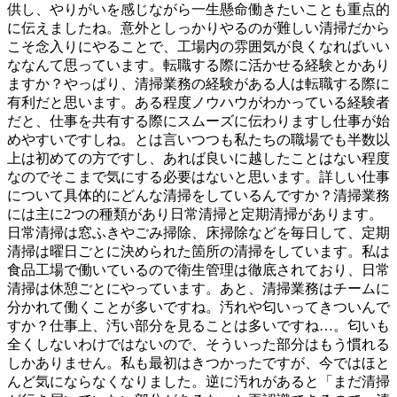
供し、やりがいを感じながら一生懸命働きたいことも重点的
に伝えましたね。意外としっかりやるのが難しい清掃だから
こそ念入りにやることで、工場内の雰囲気が良くなればいい
ななんて思っています。転職する際に活かせる経験とかあり
ますか？やっぱり、清掃業務の経験がある人は転職する際に
有利だと思います。ある程度ノウハウがわかっている経験者
だと、仕事を共有する際にスムーズに伝わりますし仕事が始
めやすいですしね。とは言いつつも私たちの職場でも半数以
上は初めての方ですし、あれば良いに越したことはない程度
なのでそこまで気にする必要はないと思います。詳しい仕事
について具体的にどんな清掃をしているんですか？清掃業務
には主に2つの種類があり日常清掃と定期清掃があります。
日常清掃は窓ふきやごみ掃除、床掃除などを毎日して、定期
清掃は曜日ごとに決められた箇所の清掃をしています。私は
食品工場で働いているので衛生管理は徹底されており、日常
清掃は休憩ごとにやっています。あと、清掃業務はチームに
分かれて働くことが多いですね。汚れや匂いってきついんで
すか？仕事上、汚い部分を見ることは多いですね…。匂いも
全くしないわけではないので、そういった部分はもう慣れる
しかありません。私も最初はきつかったですが、今ではほと
んど気にならなくなりました。逆に汚れがあると「まだ清掃