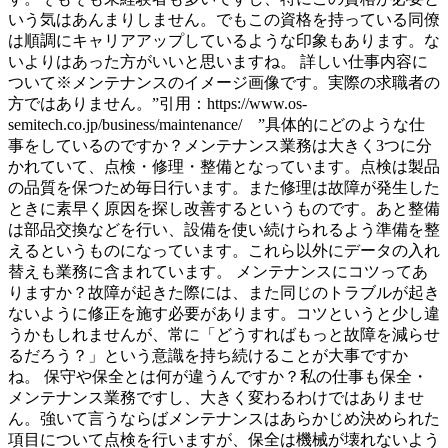
いう気はあんまりしません。でもこの資格を持っている同僚
は順調にキャリアアップしているような印象もあります。な
いよりはあった方がいいと思いますね。 詳しい仕事内容に
ついて※メンテナンスのイメージ画像です。実際の求職者の
方ではありません。”引用：https://www.os-
semitech.co.jp/business/maintenance/ ”具体的にどのような仕
事をしているのですか？メンテナンス業務は大きく3つに分
かれていて、点検・修理・整備となっています。点検は製品
の品質を保つため毎日行います。また修理は故障が発生した
ときに素早く原因を探し改善するというものです。あと整備
は部品交換などを行い、設備を使い続けられるよう準備を整
えるというものになっています。これら以外にデータの入れ
替えも業務に含まれています。 メンテナンスにコツってあ
りますか？故障が起きた際には、また同じのトラブルが起き
ないように修正を施す必要があります。コツというと少し違
うかもしれませんが、常に「どうすればもっと故障を減らせ
るだろう？」という意識を持ち続けることが大事ですか
ね。 保守や保全とは何が違うんですか？私の仕事も保全・
メンテナンス業務ですし、大きく変わるわけではありませ
ん。強いて言うならばメンテナンスはあらかじめ決められた
項目について点検を行いますが、保全は機械が壊れないよう