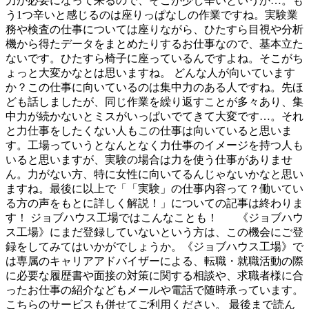
力が必要になって来るので、そこが少し辛いというか…。も
う1つ辛いと感じるのは座りっぱなしの作業ですね。実験業
務や検査の仕事については座りながら、ひたすら目視や分析
機から得たデータをまとめたりするお仕事なので、基本立た
ないです。ひたすら椅子に座っているんですよね。そこがち
ょっと大変かなとは思いますね。 どんな人が向いています
か？この仕事に向いているのは集中力のある人ですね。先ほ
ども話しましたが、同じ作業を繰り返すことが多々あり、集
中力が続かないとミスがいっぱいでてきて大変です…。それ
と力仕事をしたくない人もこの仕事は向いていると思いま
す。工場っていうとなんとなく力仕事のイメージを持つ人も
いると思いますが、実験の場合は力を使う仕事がありませ
ん。力がない方、特に女性に向いてるんじゃないかなと思い
ますね。最後に以上で「「実験」の仕事内容って？働いてい
る方の声をもとに詳しく解説！」についての記事は終わりま
す！ ジョブハウス工場ではこんなことも！ 《ジョブハウ
ス工場》にまだ登録していないという方は、この機会にご登
録をしてみてはいかがでしょうか。《ジョブハウス工場》で
は専属のキャリアアドバイザーによる、転職・就職活動の際
に必要な履歴書や面接の対策に関する相談や、求職者様に合
ったお仕事の紹介などもメールや電話で随時承っています。
こちらのサービスも併せてご利用ください。 最後まで読ん