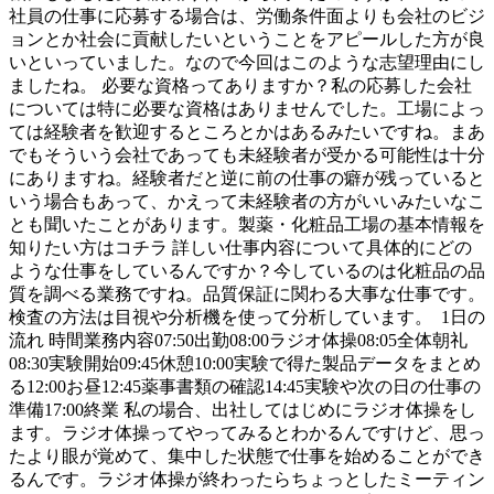
社員の仕事に応募する場合は、労働条件面よりも会社のビジ
ョンとか社会に貢献したいということをアピールした方が良
いといっていました。なので今回はこのような志望理由にし
ましたね。 必要な資格ってありますか？私の応募した会社
については特に必要な資格はありませんでした。工場によっ
ては経験者を歓迎するところとかはあるみたいですね。まあ
でもそういう会社であっても未経験者が受かる可能性は十分
にありますね。経験者だと逆に前の仕事の癖が残っていると
いう場合もあって、かえって未経験者の方がいいみたいなこ
とも聞いたことがあります。製薬・化粧品工場の基本情報を
知りたい方はコチラ 詳しい仕事内容について具体的にどの
ような仕事をしているんですか？今しているのは化粧品の品
質を調べる業務ですね。品質保証に関わる大事な仕事です。
検査の方法は目視や分析機を使って分析しています。 1日の
流れ 時間業務内容07:50出勤08:00ラジオ体操08:05全体朝礼
08:30実験開始09:45休憩10:00実験で得た製品データをまとめ
る12:00お昼12:45薬事書類の確認14:45実験や次の日の仕事の
準備17:00終業 私の場合、出社してはじめにラジオ体操をし
ます。ラジオ体操ってやってみるとわかるんですけど、思っ
たより眼が覚めて、集中した状態で仕事を始めることができ
るんです。ラジオ体操が終わったらちょっとしたミーティン