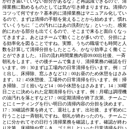
が行き届いていない部分があるな」と再認識できるので、清
掃業務に勤めるものとしては気が引き締まりますね。清掃の
コツって何ですか？基本的に清掃業務はマニュアル化してい
るので、まずは清掃の手順を覚えることから始めます。慣れ
ていくうちに「この汚れにはあの洗剤だな」といった、感覚
的にわかる部分も出てくるので、そこまで来ると面白くなっ
てきますよ。あとはチームで動くことが多いので、分担によ
る効率化を図ることですね。実際、うちの職場でも時間と人
数を計算して清掃分担をしたところ、かなり効率よく働くこ
とができました。1日の流れ時間業務内容09:00出社後、一斉
朝礼をします。その後チームで集まり、清掃業務の確認を行
います。09：30まずは工場内の日常清掃を行います。例：ゴ
ミ出し、床掃除、窓ふきなど12：00お昼のため休憩をはさみ
ます。12：45休憩後、工場外の日常清掃を行います。例：掃
き掃除、ゴミ拾いなど14：00小休憩をはさみます。14：30曜
日ごとに決められた定期清掃を行います。例：月曜は調理機
の油汚れを落とすなど17：00定期清掃が終了次第、チームご
とにミーティングを行い明日の清掃内容の分担を決めます。
17：30確認作業を終えて、退社します。出社後、まず初めに
行うことは一斉朝礼ですね。朝礼が終わったのち、チームご
とに分かれてその日行う清掃業務を確認します。確認が終わ
り次第、床掃除や窓ふき、ゴミ出しといった日常清掃を行い