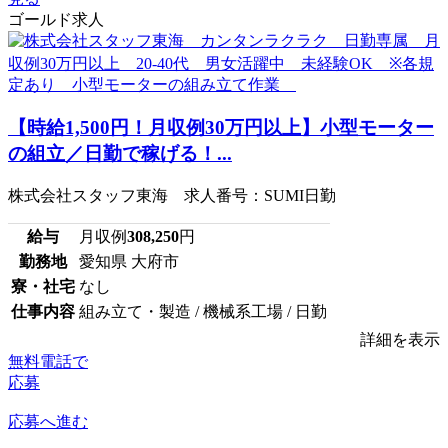
ゴールド求人
【時給1,500円！月収例30万円以上】小型モーター
の組立／日勤で稼げる！...
株式会社スタッフ東海 求人番号：SUMI日勤
給与
月収例
308,250
円
勤務地
愛知県 大府市
寮・社宅
なし
仕事内容
組み立て・製造 / 機械系工場 / 日勤
詳細を表示
無料電話で
応募
応募へ進む