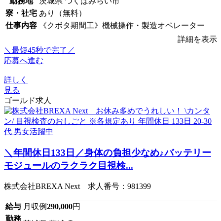
勤務地
茨城県 つくばみらい市
寮・社宅
あり（無料）
仕事内容
《クボタ期間工》機械操作・製造オペレーター
詳細を表示
＼最短45秒で完了／
応募へ進む
詳しく
見る
ゴールド求人
＼年間休日133日／身体の負担少なめ♪バッテリー
モジュールのラクラク目視検...
株式会社BREXA Next 求人番号：981399
給与
月収例
290,000
円
勤務