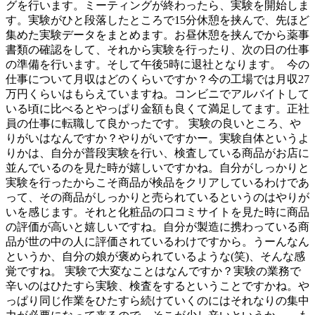
グを行います。ミーティングが終わったら、実験を開始しま
す。実験がひと段落したところで15分休憩を挟んで、先ほど
集めた実験データをまとめます。お昼休憩を挟んでから薬事
書類の確認をして、それから実験を行ったり、次の日の仕事
の準備を行います。そして午後5時に退社となります。 今の
仕事について月収はどのくらいですか？今の工場では月収27
万円くらいはもらえていますね。コンビニでアルバイトして
いる頃に比べるとやっぱり金額も良くて満足してます。正社
員の仕事に転職して良かったです。 実験の良いところ、や
りがいはなんですか？やりがいですかー。実験自体というよ
りかは、自分が普段実験を行い、検査している商品がお店に
並んでいるのを見た時が嬉しいですかね。自分がしっかりと
実験を行ったからこそ商品が検品をクリアしているわけであ
って、その商品がしっかりと売られているというのはやりが
いを感じます。それと化粧品の口コミサイトを見た時に商品
の評価が高いと嬉しいですね。自分が製造に携わっている商
品が世の中の人に評価されているわけですから。うーんなん
というか、自分の娘が褒められているような(笑)、そんな感
覚ですね。 実験で大変なことはなんですか？実験の業務で
辛いのはひたすら実験、検査をするということですかね。や
っぱり同じ作業をひたすら続けていくのにはそれなりの集中