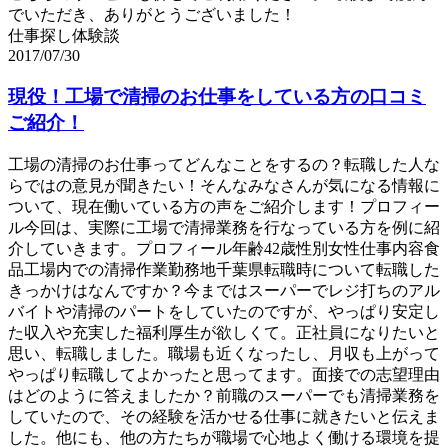
でいただき、ありがとうございました！
仕事探し体験談
2017/07/30
現役！工場で清掃のお仕事をしている方の口コミ
ご紹介！
工場の清掃のお仕事ってどんなことをするの？転職した人な
らではの意見が聞きたい！そんなみなさんが気になる情報に
ついて、現在働いている方の声をご紹介します！プロフィー
ル今回は、実際に工場で清掃業務を行なっている方を例に紹
介していきます。プロフィール年齢42歳性別女性仕事内容食
品工場内での清掃作業勤務地千葉県転職時について転職した
きっかけはなんですか？今まではスーパーでレジ打ちのアル
バイトや清掃のパートをしていたのですが、やっぱり安定し
た収入や充実した福利厚生が欲しくて。正社員になりたいと
思い、転職しました。職場も近くなったし、月収も上がって
やっぱり転職してよかったと思ってます。面接での志望理由
はどのように答えましたか？前職のスーパーでも清掃業務を
していたので、その経験を活かせる仕事に就きたいと伝えま
した。他にも、他の方たちが職場で心地よく働ける環境を提