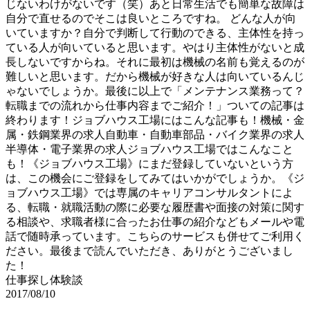
じないわけがないです（笑）あと日常生活でも簡単な故障は
自分で直せるのでそこは良いところですね。 どんな人が向
いていますか？自分で判断して行動のできる、主体性を持っ
ている人が向いていると思います。やはり主体性がないと成
長しないですからね。それに最初は機械の名前も覚えるのが
難しいと思います。だから機械が好きな人は向いているんじ
ゃないでしょうか。最後に以上で「メンテナンス業務って？
転職までの流れから仕事内容までご紹介！」ついての記事は
終わります！ジョブハウス工場にはこんな記事も！機械・金
属・鉄鋼業界の求人自動車・自動車部品・バイク業界の求人
半導体・電子業界の求人ジョブハウス工場ではこんなこと
も！《ジョブハウス工場》にまだ登録していないという方
は、この機会にご登録をしてみてはいかがでしょうか。《ジ
ョブハウス工場》では専属のキャリアコンサルタントによ
る、転職・就職活動の際に必要な履歴書や面接の対策に関す
る相談や、求職者様に合ったお仕事の紹介などもメールや電
話で随時承っています。こちらのサービスも併せてご利用く
ださい。最後まで読んでいただき、ありがとうございまし
た！
仕事探し体験談
2017/08/10