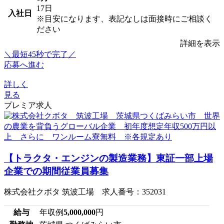
17日
入社日
※目安になります、表記なしは面接時にご相談く
ださい
詳細を表示
＼最短45秒で完了／
応募へ進む
詳しく
見る
プレミア求人
【トラクタ・エンジンの製造業務】東証一部上場
企業での期間従業員募集
株式会社クボタ 筑波工場 求人番号：352031
給与
年収例
5,000,000
円