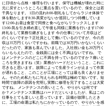
に日頃から点検・修理を行います。保守は機械が壊れた時に
元に戻すというところに重点を置いているので、保全とは若
干異なります。 1日の流れ8:00-朝礼をしてからラジオ体操で
体を動かします8:30-異変がないか巡回しつつ待機していま
す12:00-お昼は食堂で同僚と食べながらリラックスします
13:00-気を引き締め直して午後も同様に業務を行います17:00
終礼をして業務引継ぎをします 今の仕事について月収はど
のくらいですか？正社員として働いているのですが、今の月
収は35万円くらいですかね。前職では30万円いかないくらい
だったので、家族も喜んでいました。入社祝い金も20万円く
らいもらえたので、金銭面には全く不満はないですね。 で
はメンテナンスのどこに不満を持っているのですか？痛いと
ころを突きますね（笑）業務がハードだということ、これに
尽きると思います。故障によって生産ラインが止まって作業
が遅れること、このことが工場にとっては最も良くありませ
ん。そのため私たちに与えられる時間は極めて短いです。短
時間で故障の原因を究明し実際に修理を完了することは大変
ですね。 メンテナンスの良いところ、やりがいは何です
か？メンテナンス業務はハードだといいましたが、私はこの
仕事をとても楽しいと思っています。設備が故障したとき
に、工場の命運は私たちにかかっているので、やりがいを感