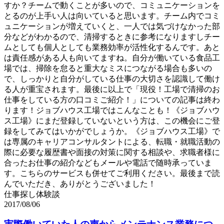
すか？チームで動くことが多いので、コミュニケーションを
とるのが上手い人は向いていると思います。チーム内でコミ
ュニケーションが増えていくと、一人では気づけなかった部
分などがわかるので、清掃するときに参考になりますしチー
ムとしても個人としても業務効率が活性化するんです。あと
は責任感がある人も向いてますね。自分が働いている食品工
場では、掃除を怠ると重大なミスにつながる場合も多いの
で、しっかりと自分がしている仕事の大切さを認識して働け
る人が重宝されます。最後に以上で「現役！工場で清掃のお
仕事をしている方の口コミご紹介！」についての記事は終わ
ります！ジョブハウス工場ではこんなことも！《ジョブハウ
ス工場》にまだ登録していないという方は、この機会にご登
録をしてみてはいかがでしょうか。《ジョブハウス工場》で
は専属のキャリアコンサルタントによる、転職・就職活動の
際に必要な履歴書や面接の対策に関する相談や、求職者様に
合ったお仕事の紹介などもメールや電話で随時承っていま
す。こちらのサービスも併せてご利用ください。最後まで読
んでいただき、ありがとうございました！
仕事探し体験談
2017/08/06