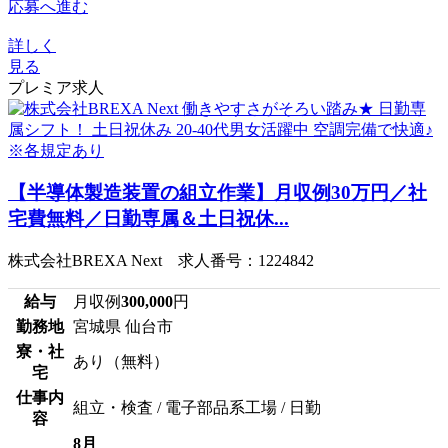
応募へ進む
詳しく
見る
プレミア求人
【半導体製造装置の組立作業】月収例30万円／社
宅費無料／日勤専属＆土日祝休...
株式会社BREXA Next 求人番号：1224842
給与
月収例
300,000
円
勤務地
宮城県 仙台市
寮・社
あり（無料）
宅
仕事内
組立・検査 / 電子部品系工場 / 日勤
容
8月