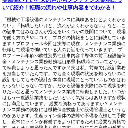
実際働いていた人の声からメンテナンス業務につ
いて紹介！転職の流れや仕事内容までわかる！
「機械や工場設備のメンテナンスに興味あるけどよくわから
ない」「転職したいけど、流れがよくわからない」など…こ
の記事ではみなさんが抱えるいくつかの疑問について、現場
で働く方の声や口コミ、ブログの情報をもとに解決していき
ます！プロフィール今回は実際に現在、メンテナンス業務に
転職して現場で働いている人のお話を伺っていきます。 プ
ロフィール年齢33歳性別男性仕事内容半導体の前工程設備保
全・メンテナンス業務勤務地山形県 転職時についてどうし
て転職しようと思ったんですか？実は私、前職では設計業務
を担当していたんです。でも全く現場の状況を知らないのに
設計をしてもその設計が本当に現場にとっていいものかはわ
からないじゃないですか。だから設備を実際にみて現状を知
りたいなと思ってメンテナンス業務に転職しました。いつか
はもう一度設計業務をしたいという気持ちはありますが現状
には満足しています。 必要な資格ってありますか？メンテ
ナンス業務の資格には機械保全技能士や設備管理士というも
のがあります。生産ライン全体の故障や不備を点検して予防
し、正常にラインが稼働するようにするために必要な資格で
す。そもそも未経験者も多いですし、特にこの資格が必要と