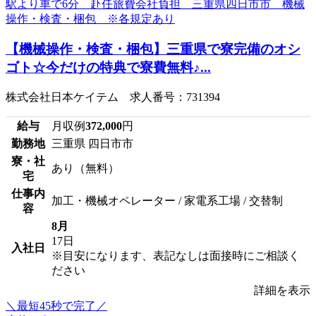
【機械操作・検査・梱包】三重県で寮完備のオシ
ゴト☆今だけの特典で寮費無料♪...
株式会社日本ケイテム 求人番号：731394
給与
月収例
372,000
円
勤務地
三重県 四日市市
寮・社
あり（無料）
宅
仕事内
加工・機械オペレーター / 家電系工場 / 交替制
容
8月
17日
入社日
※目安になります、表記なしは面接時にご相談く
ださい
詳細を表示
＼最短45秒で完了／