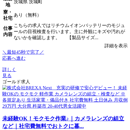
茨城県 茨城町
地
寮・
あり（無料）
社宅
こちらの求人ではリチウムイオンバッテリーのモジュ
仕事
ールの目視検査を行います。主に外観にキズや汚れが
内容
ないかを確認します。 【製品サイズ...
詳細を表示
＼最短45秒で完了／
応募へ進む
詳しく
見る
ゴールド求人
未経験OK！モクモク作業♪｜カメラレンズの組立
など｜社宅費無料でおトクに暮...