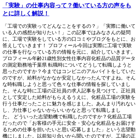
「実験」の仕事内容って？働いている方の声をも
とに詳しく解説！
「工場での実験ってどんなことをするの？」「実際に働いて
いる人の感想が知りたい！」この記事ではみなさんの疑問
に、工場で実験をしている方の口コミやブログをもとに、お
答えしていきます！ プロフィール今回は実際に工場で実験
の仕事を行なっている方の情報を元に、紹介していきます。
プロフィール年齢21歳性別女性仕事内容化粧品の品質データ
の測定勤務地千葉県 転職時についてどうして転職しようと
思ったのですか？今まではコンビニのアルバイトをしていた
のですが、給料がなかなか安定しなかったんですよね。そん
な時転職しようと思って色々な仕事の情報を探していまし
た。そんな時に工場の正社員の求人記事を見つけて。正社員
として安定した給料がもらえるうえに、化粧品工場の実験を
行う仕事だったことに魅力を感じました。あんまり汚れない
し、力仕事じゃないからいいかなと思って転職しまし
た。 どういった志望動機で転職したのですか？化粧品工場
だったので「お客様の手元に安全・安心な化粧品をお届けす
るための仕事を担いたいと思い応募しました」という志望動
機にしました。以前知り合いから聞いたのですが、工場の正