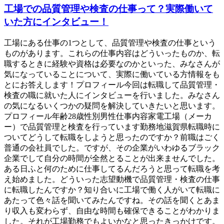
工場での品質管理や検査の仕事って？実際働いて
いた方にインタビュー！
工場にある仕事の1つとして、品質管理や検査の仕事という
ものがあります。これらの仕事内容はどういったものか、転
職するときに経験や資格は必要なのかといった、みなさんが
気になっていることについて、実際に働いている方情報をも
とにお答えします！プロフィール今回は転職して品質管理・
検査の職に就いた人にインタビューを行いました。みなさん
の気になるいくつかの疑問を解決していきたいと思います。
プロフィール年齢28歳性別男性仕事内容家電工場（メーカ
ー）で品質管理と検査を行っています勤務地滋賀県転職時に
ついてどうして転職をしようと思ったのですか？前職はごく
普通の会社員でした。ですが、その企業がいわゆるブラック
企業でして自分の時間が全然とることが出来ませんでした。
ある日ふと何のために仕事してるんだろうと思って転職を考
え始めました。どういった志望動機で品質管理・検査の仕事
に転職したんですか？知り合いに工場で働く人がいて転職に
あたって色々話を聞いてみたんですね。その話を聞くとあま
り収入も変わらず、自由な時間も確保できることがわかりま
した。それが工場勤務でもよいかなと思ったきっかけです。