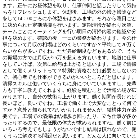
ます。正午にお昼休憩を取り、仕事仲間と話したりして気持
ちをリフレッシュします。休憩後、工場の外の掃き掃除など
をして14：00ごろに小休憩をはさみます。それから曜日ごと
に決められた定期清掃を行います。定期清掃が終わり次第、
チームごとにミーティングを行い明日の清掃内容の確認や分
担を決めます。確認の後、一日の業務が終わります。今の仕
事について月収の相場はどのくらいですか？平均して20万く
らいからが多いですね。ただ昇給制度などもあるので、うち
の職場の方では月収が25万を超える方もいます。地道に仕事
をしていけば、次第に給与は上がると思います。工場で清掃
として働くメリットって？特別な資格などは必要としないの
で、初心者でも仕事ができるのがいいところだと思います。
清掃スキルは働いていくうちに身についていきますし、先輩
方も丁寧に教えてくれます。経験を積むことで活躍の場が広
がりますし、自分の技術も上がります。働く期間が長ければ
長いほど、良いですね。工場で働く上で大変なことって何で
すか？意外と知られてないかもしれませんが、結構体力が必
要です。工場での清掃は結構歩き回ったり、立ち仕事が多か
ったりするので、最低限の体力が求められますね。働く前に
いろいろ考えてもしょうがないですし結局は慣れなので、働
くうちに解決する問題だと思います。どんな人に向いていま