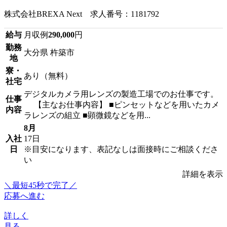
株式会社BREXA Next 求人番号：1181792
給与
月収例
290,000
円
勤務
大分県 杵築市
地
寮・
あり（無料）
社宅
デジタルカメラ用レンズの製造工場でのお仕事です。
仕事
【主なお仕事内容】 ■ピンセットなどを用いたカメ
内容
ラレンズの組立 ■顕微鏡などを用...
8月
入社
17日
日
※目安になります、表記なしは面接時にご相談くださ
い
詳細を表示
＼最短45秒で完了／
応募へ進む
詳しく
見る