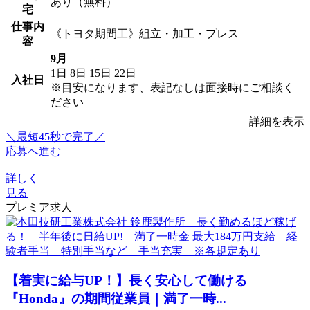
あり（無料）
宅
仕事内
《トヨタ期間工》組立・加工・プレス
容
9月
1日
8日
15日
22日
入社日
※目安になります、表記なしは面接時にご相談く
ださい
詳細を表示
＼最短45秒で完了／
応募へ進む
詳しく
見る
プレミア求人
【着実に給与UP！】長く安心して働ける
『Honda』の期間従業員｜満了一時...