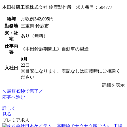
本田技研工業株式会社 鈴鹿製作所 求人番号：504777
給与
月収例
342,095
円
勤務地
三重県 鈴鹿市
寮・社
あり（無料）
宅
仕事内
《本田鈴鹿期間工》自動車の製造
容
9月
22日
入社日
※目安になります、表記なしは面接時にご相談く
ださい
詳細を表示
＼最短45秒で完了／
応募へ進む
詳しく
見る
プレミア求人