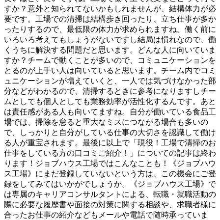
すか？意外と知られてないかもしれませんが、結構体力が必
要です。工場での清掃は結構歩き回ったり、立ち仕事が多か
ったりするので、最低限の体力が求められますね。働く前に
いろいろ考えてもしょうがないですし結局は慣れなので、働
くうちに解決する問題だと思います。どんな人に向いていま
すか？チームで動くことが多いので、コミュニケーションを
とるのが上手い人は向いていると思います。チーム内でコミ
ュニケーションが増えていくと、一人では気づけなかった部
分などがわかるので、清掃するときに参考になりますしチー
ムとしても個人としても業務効率が活性化するんです。あと
は責任感がある人も向いてますね。自分が働いている食品工
場では、掃除を怠ると重大なミスにつながる場合も多いの
で、しっかりと自分がしている仕事の大切さを認識して働け
る人が重宝されます。最後に以上で「現役！工場で清掃のお
仕事をしている方の口コミご紹介！」についての記事は終わ
ります！ジョブハウス工場ではこんなことも！《ジョブハウ
ス工場》にまだ登録していないという方は、この機会にご登
録をしてみてはいかがでしょうか。《ジョブハウス工場》で
は専属のキャリアコンサルタントによる、転職・就職活動の
際に必要な履歴書や面接の対策に関する相談や、求職者様に
合ったお仕事の紹介などもメールや電話で随時承っていま