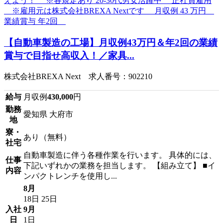
【自動車製造の工場】月収例43万円＆年2回の業績
賞与で目指せ高収入！／家具...
株式会社BREXA Next 求人番号：902210
給与
月収例
430,000
円
勤務
愛知県 大府市
地
寮・
あり（無料）
社宅
自動車製造に伴う各種作業を行います。 具体的には、
仕事
下記いずれかの業務を担当します。 【組み立て】 ■イ
内容
ンパクトレンチを使用し...
8月
18日
25日
入社
9月
日
1日