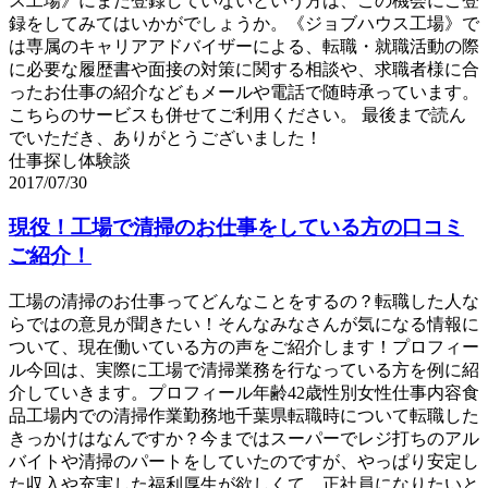
ス工場》にまだ登録していないという方は、この機会にご登
録をしてみてはいかがでしょうか。《ジョブハウス工場》で
は専属のキャリアアドバイザーによる、転職・就職活動の際
に必要な履歴書や面接の対策に関する相談や、求職者様に合
ったお仕事の紹介などもメールや電話で随時承っています。
こちらのサービスも併せてご利用ください。 最後まで読ん
でいただき、ありがとうございました！
仕事探し体験談
2017/07/30
現役！工場で清掃のお仕事をしている方の口コミ
ご紹介！
工場の清掃のお仕事ってどんなことをするの？転職した人な
らではの意見が聞きたい！そんなみなさんが気になる情報に
ついて、現在働いている方の声をご紹介します！プロフィー
ル今回は、実際に工場で清掃業務を行なっている方を例に紹
介していきます。プロフィール年齢42歳性別女性仕事内容食
品工場内での清掃作業勤務地千葉県転職時について転職した
きっかけはなんですか？今まではスーパーでレジ打ちのアル
バイトや清掃のパートをしていたのですが、やっぱり安定し
た収入や充実した福利厚生が欲しくて。正社員になりたいと