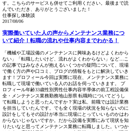
す。こちらのサービスも併せてご利用ください。最後まで読
んでいただき、ありがとうございました！
仕事探し体験談
2017/08/06
実際働いていた人の声からメンテナンス業務につ
いて紹介！転職の流れや仕事内容までわかる！
「機械や工場設備のメンテナンスに興味あるけどよくわから
ない」「転職したいけど、流れがよくわからない」など…こ
の記事ではみなさんが抱えるいくつかの疑問について、現場
で働く方の声や口コミ、ブログの情報をもとに解決していき
ます！プロフィール今回は実際に現在、メンテナンス業務に
転職して現場で働いている人のお話を伺っていきます。 プ
ロフィール年齢33歳性別男性仕事内容半導体の前工程設備保
全・メンテナンス業務勤務地山形県 転職時についてどうし
て転職しようと思ったんですか？実は私、前職では設計業務
を担当していたんです。でも全く現場の状況を知らないのに
設計をしてもその設計が本当に現場にとっていいものかはわ
からないじゃないですか。だから設備を実際にみて現状を知
りたいなと思ってメンテナンス業務に転職しました。いつか