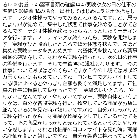
る12:00お昼12:45薬事書類の確認14:45実験や次の日の仕事の
準備17:00終業 私の場合、出社してはじめにラジオ体操をし
ます。ラジオ体操ってやってみるとわかるんですけど、思っ
たより眼が覚めて、集中した状態で仕事を始めることができ
るんです。ラジオ体操が終わったらちょっとしたミーティン
グを行います。ミーティングが終わったら、実験を開始しま
す。実験がひと段落したところで15分休憩を挟んで、先ほど
集めた実験データをまとめます。お昼休憩を挟んでから薬事
書類の確認をして、それから実験を行ったり、次の日の仕事
の準備を行います。そして午後5時に退社となります。 今の
仕事について月収はどのくらいですか？今の工場では月収27
万円くらいはもらえていますね。コンビニでアルバイトして
いる頃に比べるとやっぱり金額も良くて満足してます。正社
員の仕事に転職して良かったです。 実験の良いところ、や
りがいはなんですか？やりがいですかー。実験自体というよ
りかは、自分が普段実験を行い、検査している商品がお店に
並んでいるのを見た時が嬉しいですかね。自分がしっかりと
実験を行ったからこそ商品が検品をクリアしているわけであ
って、その商品がしっかりと売られているというのはやりが
いを感じます。それと化粧品の口コミサイトを見た時に商品
の評価が高いと嬉しいですね。自分が製造に携わっている商