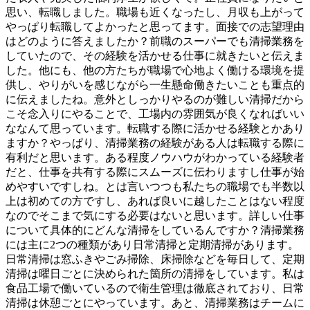
思い、転職しました。職場も近くなったし、月収も上がって
やっぱり転職してよかったと思ってます。面接での志望理由
はどのように答えましたか？前職のスーパーでも清掃業務を
していたので、その経験を活かせる仕事に就きたいと伝えま
した。他にも、他の方たちが職場で心地よく働ける環境を提
供し、やりがいを感じながら一生懸命働きたいことも重点的
に伝えましたね。意外としっかりやるのが難しい清掃だから
こそ念入りにやることで、工場内の雰囲気が良くなればいい
ななんて思っています。転職する際に活かせる経験とかあり
ますか？やっぱり、清掃業務の経験がある人は転職する際に
有利だと思います。ある程度ノウハウがわかっている経験者
だと、仕事を共有する際にスムーズに伝わりますし仕事が始
めやすいですしね。とは言いつつも私たちの職場でも半数以
上は初めての方ですし、あれば良いに越したことはない程度
なのでそこまで気にする必要はないと思います。詳しい仕事
について具体的にどんな清掃をしているんですか？清掃業務
には主に2つの種類があり日常清掃と定期清掃があります。
日常清掃は窓ふきやごみ掃除、床掃除などを毎日して、定期
清掃は曜日ごとに決められた箇所の清掃をしています。私は
食品工場で働いているので衛生管理は徹底されており、日常
清掃は休憩ごとにやっています。あと、清掃業務はチームに