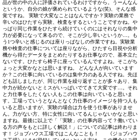
品が世の中の人に評価されているわけですから。うーんなん
というか、自分の娘が褒められているような(笑)、そんな感
覚ですね。 実験で大変なことはなんですか？実験の業務で
辛いのはひたすら実験、検査をするということですかね。や
っぱり同じ作業をひたすら続けていくのにはそれなりの集中
力が必要になって来るので、そこが少し辛いというか…。も
う1つ辛いと感じるのは座りっぱなしの作業ですね。実験業
務や検査の仕事については座りながら、ひたすら目視や分析
機から得たデータをまとめたりするお仕事なので、基本立た
ないです。ひたすら椅子に座っているんですよね。そこがち
ょっと大変かなとは思いますね。 どんな人が向いています
か？この仕事に向いているのは集中力のある人ですね。先ほ
ども話しましたが、同じ作業を繰り返すことが多々あり、集
中力が続かないとミスがいっぱいでてきて大変です…。それ
と力仕事をしたくない人もこの仕事は向いていると思いま
す。工場っていうとなんとなく力仕事のイメージを持つ人も
いると思いますが、実験の場合は力を使う仕事がありませ
ん。力がない方、特に女性に向いてるんじゃないかなと思い
ますね。最後に以上で「「実験」の仕事内容って？働いてい
る方の声をもとに詳しく解説！」についての記事は終わりま
す！ ジョブハウス工場ではこんなことも！ 《ジョブハウ