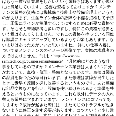
はもう一度設計業務をしたいという気持ちはありますが現状
には満足しています。 必要な資格ってありますか？メンテ
ナンス業務の資格には機械保全技能士や設備管理士というも
のがあります。生産ライン全体の故障や不備を点検して予防
し、正常にラインが稼働するようにするために必要な資格で
す。そもそも未経験者も多いですし、特にこの資格が必要と
いう気はあんまりしません。でもこの資格を持っている同僚
は順調にキャリアアップしているような印象もあります。な
いよりはあった方がいいと思いますね。 詳しい仕事内容に
ついて※メンテナンスのイメージ画像です。実際の求職者の
方ではありません。”引用：https://www.os-
semitech.co.jp/business/maintenance/ ”具体的にどのような仕
事をしているのですか？メンテナンス業務は大きく3つに分
かれていて、点検・修理・整備となっています。点検は製品
の品質を保つため毎日行います。また修理は故障が発生した
ときに素早く原因を探し改善するというものです。あと整備
は部品交換などを行い、設備を使い続けられるよう準備を整
えるというものになっています。これら以外にデータの入れ
替えも業務に含まれています。 メンテナンスにコツってあ
りますか？故障が起きた際には、また同じのトラブルが起き
ないように修正を施す必要があります。コツというと少し違
うかもしれませんが、常に「どうすればもっと故障を減らせ