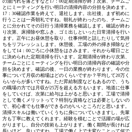
の油汚れを落とすなど17：00定期清掃が終了次第、チームご
とにミーティングを行い明日の清掃内容の分担を決めます。
17：30確認作業を終えて、退社します。出社後、まず初めに
行うことは一斉朝礼ですね。朝礼が終わったのち、チームご
とに分かれてその日行う清掃業務を確認します。確認が終わ
り次第、床掃除や窓ふき、ゴミ出しといった日常清掃を行い
ます。正午にお昼休憩を取り、仕事仲間と話したりして気持
ちをリフレッシュします。休憩後、工場の外の掃き掃除など
をして14：00ごろに小休憩をはさみます。それから曜日ごと
に決められた定期清掃を行います。定期清掃が終わり次第、
チームごとにミーティングを行い明日の清掃内容の確認や分
担を決めます。確認の後、一日の業務が終わります。今の仕
事について月収の相場はどのくらいですか？平均して20万く
らいからが多いですね。ただ昇給制度などもあるので、うち
の職場の方では月収が25万を超える方もいます。地道に仕事
をしていけば、次第に給与は上がると思います。工場で清掃
として働くメリットって？特別な資格などは必要としないの
で、初心者でも仕事ができるのがいいところだと思います。
清掃スキルは働いていくうちに身についていきますし、先輩
方も丁寧に教えてくれます。経験を積むことで活躍の場が広
がりますし、自分の技術も上がります。働く期間が長ければ
長いほど、良いですね。工場で働く上で大変なことって何で