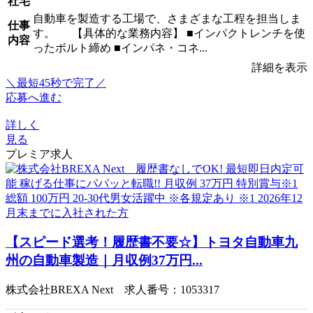
社宅
自動車を製造する工場で、さまざまな工程を担当しま
仕事
す。 【具体的な業務内容】 ■インパクトレンチを使
内容
ったボルト締め ■インパネ・コネ...
詳細を表示
＼最短45秒で完了／
応募へ進む
詳しく
見る
プレミア求人
【スピード選考！履歴書不要☆】トヨタ自動車九
州の自動車製造｜月収例37万円...
株式会社BREXA Next 求人番号：1053317