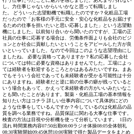
行う仕事だったことに魅力を感じました。あんまり汚れない
し、力仕事じゃないからいいかなと思って転職しまし
た。 どういった志望動機で転職したのですか？化粧品工場
だったので「お客様の手元に安全・安心な化粧品をお届けす
るための仕事を担いたいと思い応募しました」という志望動
機にしました。以前知り合いから聞いたのですが、工場の正
社員の仕事に応募する場合は、労働条件面よりも会社のビジ
ョンとか社会に貢献したいということをアピールした方が良
いといっていました。なので今回はこのような志望理由にし
ましたね。 必要な資格ってありますか？私の応募した会社
については特に必要な資格はありませんでした。工場によっ
ては経験者を歓迎するところとかはあるみたいですね。まあ
でもそういう会社であっても未経験者が受かる可能性は十分
にありますね。経験者だと逆に前の仕事の癖が残っていると
いう場合もあって、かえって未経験者の方がいいみたいなこ
とも聞いたことがあります。製薬・化粧品工場の基本情報を
知りたい方はコチラ 詳しい仕事内容について具体的にどの
ような仕事をしているんですか？今しているのは化粧品の品
質を調べる業務ですね。品質保証に関わる大事な仕事です。
検査の方法は目視や分析機を使って分析しています。 1日の
流れ 時間業務内容07:50出勤08:00ラジオ体操08:05全体朝礼
08:30実験開始09:45休憩10:00実験で得た製品データをまとめ