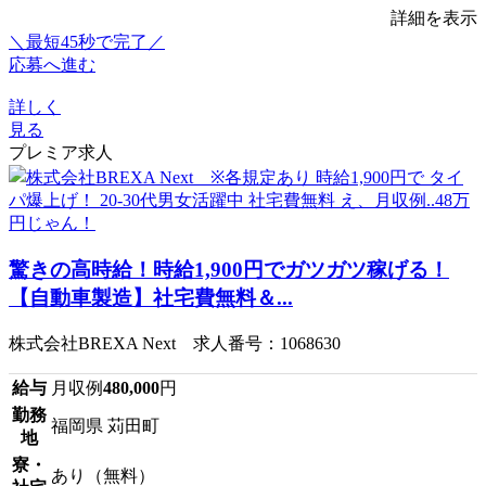
詳細を表示
＼最短45秒で完了／
応募へ進む
詳しく
見る
プレミア求人
驚きの高時給！時給1,900円でガツガツ稼げる！
【自動車製造】社宅費無料＆...
株式会社BREXA Next 求人番号：1068630
給与
月収例
480,000
円
勤務
福岡県 苅田町
地
寮・
あり（無料）