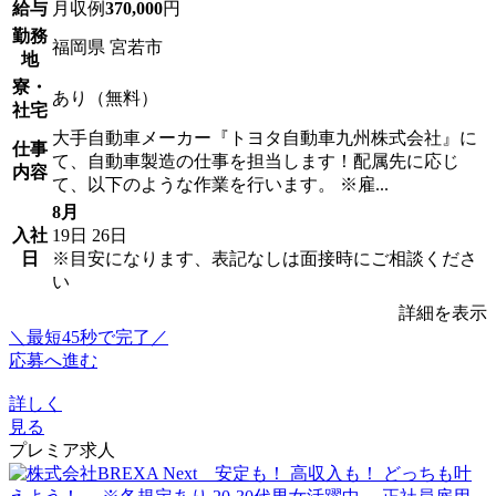
給与
月収例
370,000
円
勤務
福岡県 宮若市
地
寮・
あり（無料）
社宅
大手自動車メーカー『トヨタ自動車九州株式会社』に
仕事
て、自動車製造の仕事を担当します！配属先に応じ
内容
て、以下のような作業を行います。 ※雇...
8月
入社
19日
26日
日
※目安になります、表記なしは面接時にご相談くださ
い
詳細を表示
＼最短45秒で完了／
応募へ進む
詳しく
見る
プレミア求人