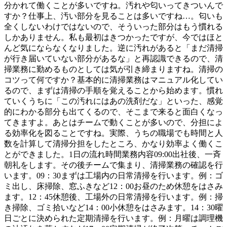
分かれて働くことが多いですね。汚れや匂いってきついんで
すか？仕事上、汚い部分を見ることは多いですね…。匂いも
全くしないわけではないので、そういった部分はもう慣れる
しかありません。私も最初はきつかったですが、今ではほと
んど気にならなくなりました。逆に汚れがあると「まだ清掃
が行き届いていない部分があるな」と再認識できるので、清
掃業務に勤めるものとしては気が引き締まりますね。清掃の
コツって何ですか？基本的に清掃業務はマニュアル化してい
るので、まずは清掃の手順を覚えることから始めます。慣れ
ていくうちに「この汚れにはあの洗剤だな」といった、感覚
的にわかる部分も出てくるので、そこまで来ると面白くなっ
てきますよ。あとはチームで動くことが多いので、分担によ
る効率化を図ることですね。実際、うちの職場でも時間と人
数を計算して清掃分担をしたところ、かなり効率よく働くこ
とができました。1日の流れ時間業務内容09:00出社後、一斉
朝礼をします。その後チームで集まり、清掃業務の確認を行
います。09：30まずは工場内の日常清掃を行います。例：ゴ
ミ出し、床掃除、窓ふきなど12：00お昼のため休憩をはさみ
ます。12：45休憩後、工場外の日常清掃を行います。例：掃
き掃除、ゴミ拾いなど14：00小休憩をはさみます。14：30曜
日ごとに決められた定期清掃を行います。例：月曜は調理機