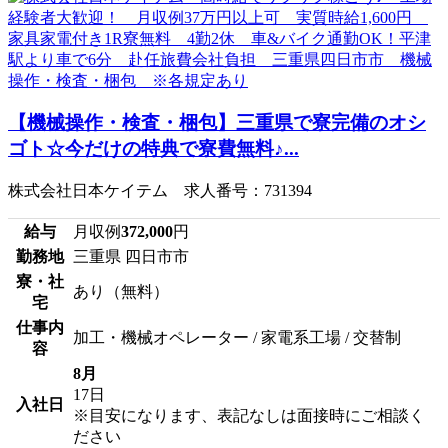
【機械操作・検査・梱包】三重県で寮完備のオシ
ゴト☆今だけの特典で寮費無料♪...
株式会社日本ケイテム 求人番号：731394
給与
月収例
372,000
円
勤務地
三重県 四日市市
寮・社
あり（無料）
宅
仕事内
加工・機械オペレーター / 家電系工場 / 交替制
容
8月
17日
入社日
※目安になります、表記なしは面接時にご相談く
ださい