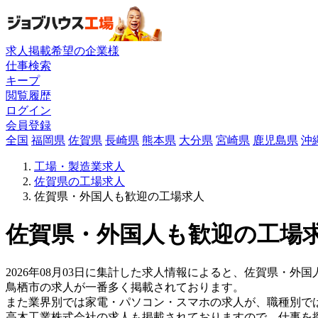
求人掲載希望の企業様
仕事検索
キープ
閲覧履歴
ログイン
会員登録
全国
福岡県
佐賀県
長崎県
熊本県
大分県
宮崎県
鹿児島県
沖
工場・製造業求人
佐賀県の工場求人
佐賀県・外国人も歓迎の工場求人
佐賀県・外国人も歓迎の工場求
2026年08月03日に集計した求人情報によると、佐賀県・外国
鳥栖市の求人が一番多く掲載されております。
また業界別では家電・パソコン・スマホの求人が、職種別で
高木工業株式会社の求人も掲載されておりますので、仕事を