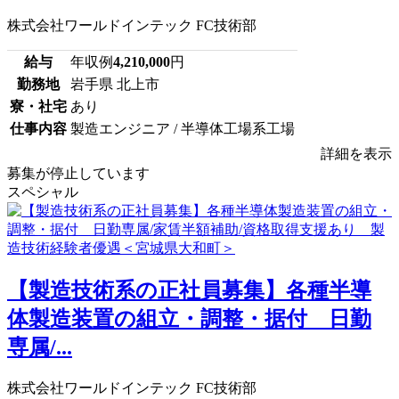
株式会社ワールドインテック FC技術部
給与
年収例
4,210,000
円
勤務地
岩手県 北上市
寮・社宅
あり
仕事内容
製造エンジニア / 半導体工場系工場
詳細を表示
募集が停止しています
スペシャル
【製造技術系の正社員募集】各種半導
体製造装置の組立・調整・据付 日勤
専属/...
株式会社ワールドインテック FC技術部