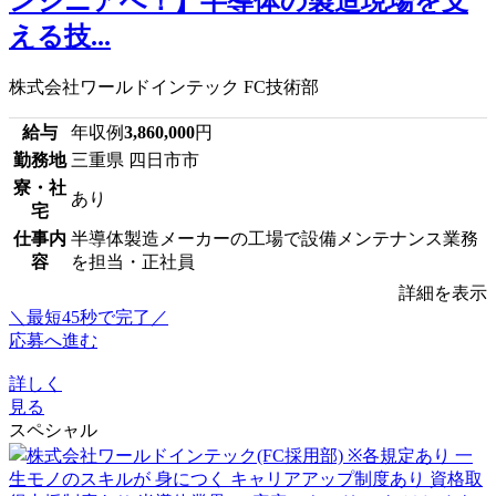
ンジニアへ！】半導体の製造現場を支
える技...
株式会社ワールドインテック FC技術部
給与
年収例
3,860,000
円
勤務地
三重県 四日市市
寮・社
あり
宅
仕事内
半導体製造メーカーの工場で設備メンテナンス業務
容
を担当・正社員
詳細を表示
＼最短45秒で完了／
応募へ進む
詳しく
見る
スペシャル