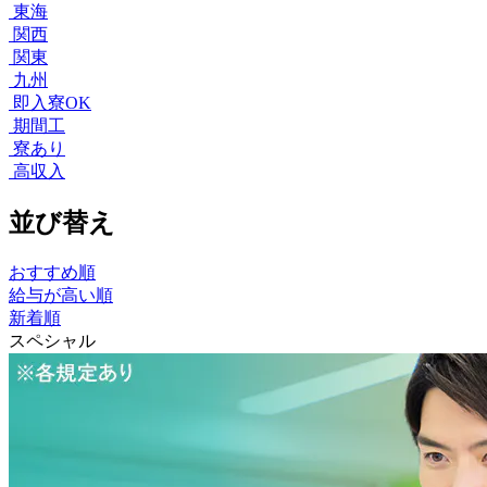
東海
関西
関東
九州
即入寮OK
期間工
寮あり
高収入
並び替え
おすすめ順
給与が高い順
新着順
スペシャル