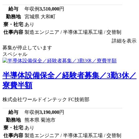
給与
年収例
3,510,000
円
勤務地
宮城県 大和町
寮・社宅
あり
仕事内容
製造エンジニア / 半導体工場系工場 / 交替制
詳細を表示
募集が停止しています
スペシャル
半導体設備保全／経験者募集／3勤3休／
寮費半額
株式会社ワールドインテック FC技術部
給与
年収例
3,190,000
円
勤務地
熊本県 菊池市
寮・社宅
あり
仕事内容
製造エンジニア / 半導体工場系工場 / 交替制