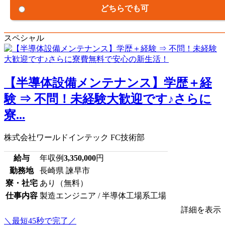
どちらでも可
スペシャル
【半導体設備メンテナンス】学歴＋経
験 ⇒ 不問！未経験大歓迎です♪さらに
寮...
株式会社ワールドインテック FC技術部
給与
年収例
3,350,000
円
勤務地
長崎県 諫早市
寮・社宅
あり（無料）
仕事内容
製造エンジニア / 半導体工場系工場
詳細を表示
＼最短45秒で完了／