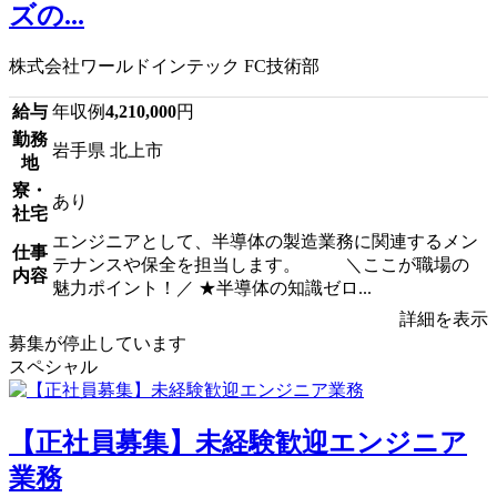
ズの...
株式会社ワールドインテック FC技術部
給与
年収例
4,210,000
円
勤務
岩手県 北上市
地
寮・
あり
社宅
エンジニアとして、半導体の製造業務に関連するメン
仕事
テナンスや保全を担当します。 ＼ここが職場の
内容
魅力ポイント！／ ★半導体の知識ゼロ...
詳細を表示
募集が停止しています
スペシャル
【正社員募集】未経験歓迎エンジニア
業務