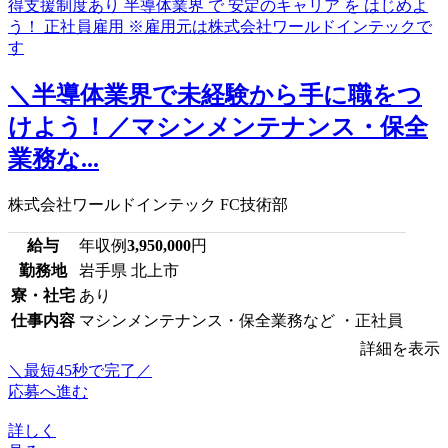
＼半導体業界で未経験から手に職をつ
けよう！／マシンメンテナンス・保全
業務な...
株式会社ワールドインテック FC技術部
給与
年収例
3,950,000
円
勤務地
岩手県 北上市
寮・社宅
あり
仕事内容
マシンメンテナンス・保全業務など ・正社員
詳細を表示
＼最短45秒で完了／
応募へ進む
詳しく