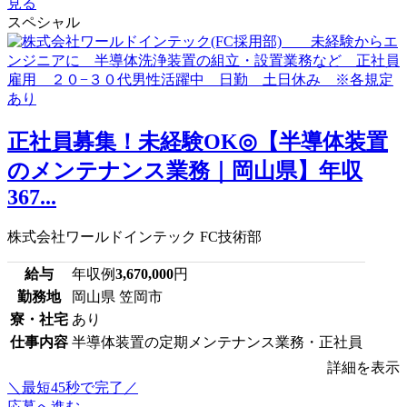
見る
スペシャル
正社員募集！未経験OK◎【半導体装置
のメンテナンス業務｜岡山県】年収
367...
株式会社ワールドインテック FC技術部
給与
年収例
3,670,000
円
勤務地
岡山県 笠岡市
寮・社宅
あり
仕事内容
半導体装置の定期メンテナンス業務・正社員
詳細を表示
＼最短45秒で完了／
応募へ進む