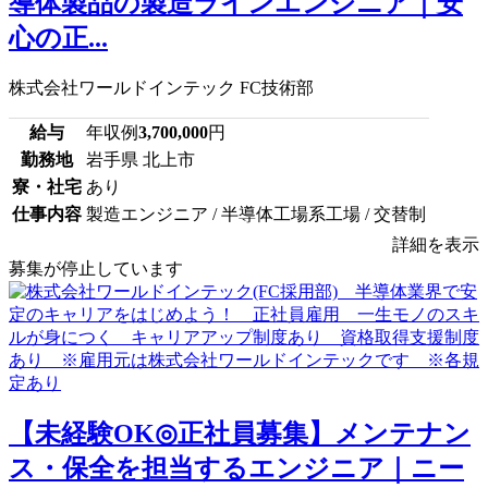
導体製品の製造ラインエンジニア｜安
心の正...
株式会社ワールドインテック FC技術部
給与
年収例
3,700,000
円
勤務地
岩手県 北上市
寮・社宅
あり
仕事内容
製造エンジニア / 半導体工場系工場 / 交替制
詳細を表示
募集が停止しています
【未経験OK◎正社員募集】メンテナン
ス・保全を担当するエンジニア｜ニー