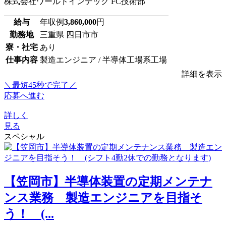
株式会社ワールドインテック FC技術部
給与
年収例
3,860,000
円
勤務地
三重県 四日市市
寮・社宅
あり
仕事内容
製造エンジニア / 半導体工場系工場
詳細を表示
＼最短45秒で完了／
応募へ進む
詳しく
見る
スペシャル
【笠岡市】半導体装置の定期メンテナ
ンス業務 製造エンジニアを目指そ
う！ (...