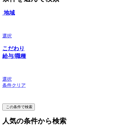
地域
選択
こだわり
給与/職種
選択
条件クリア
この条件で検索
人気の条件から検索