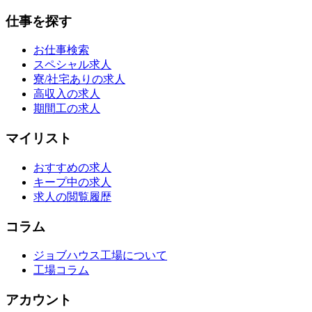
仕事を探す
お仕事検索
スペシャル求人
寮/社宅ありの求人
高収入の求人
期間工の求人
マイリスト
おすすめの求人
キープ中の求人
求人の閲覧履歴
コラム
ジョブハウス工場について
工場コラム
アカウント