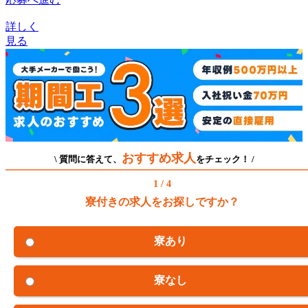
詳しく
見る
おすすめ求人
\ 質問に答えて、
をチェック！ /
1 / 4
寮付きの求人をお探しですか？
寮あり
寮なし