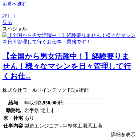
応募へ進む
詳しく
見る
スペシャル
【全国から男女活躍中！】経験要りま
せん！様々なマシンを日々管理して行
くお仕...
株式会社ワールドインテック FC技術部
給与
年収例
3,950,000
円
勤務地
岩手県 北上市
寮・社宅
あり
仕事内容
製造エンジニア / 半導体工場系工場
詳細を表示