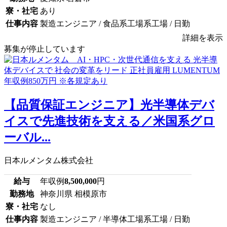
寮・社宅
あり
仕事内容
製造エンジニア / 食品系工場系工場 / 日勤
詳細を表示
募集が停止しています
【品質保証エンジニア】光半導体デバ
イスで先進技術を支える／米国系グロ
ーバル...
日本ルメンタム株式会社
給与
年収例
8,500,000
円
勤務地
神奈川県 相模原市
寮・社宅
なし
仕事内容
製造エンジニア / 半導体工場系工場 / 日勤