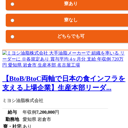
寮あり
寮なし
どちらでも可
【BtoB/BtoC両軸で日本の食インフラを
支える上場企業】生産本部リーダ...
ミヨシ油脂株式会社
給与
年収例
7,200,000
円
勤務地
愛知県 岩倉市
寮・社宅
あり