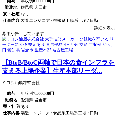
給与
年収例
8,000,000
円
勤務地
群馬県 太田市
寮・社宅
なし
仕事内容
製造エンジニア / 機械系工場系工場 / 日勤
詳細を表示
募集が停止しています
【BtoB/BtoC両軸で日本の食インフラを
支える上場企業】生産本部リーダ...
ミヨシ油脂株式会社
給与
年収例
7,500,000
円
勤務地
愛知県 岩倉市
寮・社宅
あり
仕事内容
製造エンジニア / 食品系工場系工場 / 日勤