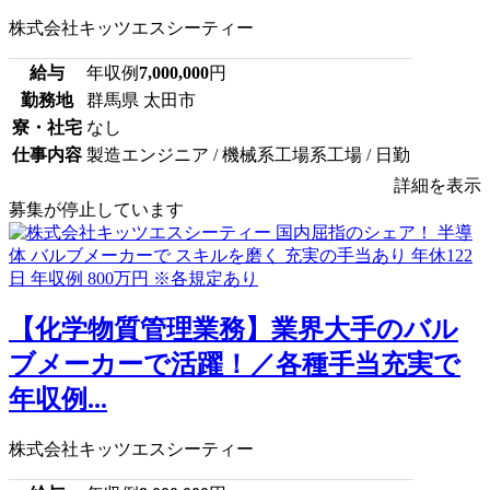
株式会社キッツエスシーティー
給与
年収例
7,000,000
円
勤務地
群馬県 太田市
寮・社宅
なし
仕事内容
製造エンジニア / 機械系工場系工場 / 日勤
詳細を表示
募集が停止しています
【化学物質管理業務】業界大手のバル
ブメーカーで活躍！／各種手当充実で
年収例...
株式会社キッツエスシーティー