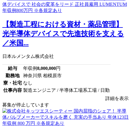
【製造工程における資材・薬品管理】
光半導体デバイスで先進技術を支える
／米国...
日本ルメンタム株式会社
給与
年収例
8,000,000
円
勤務地
神奈川県 相模原市
寮・社宅
なし
仕事内容
製造エンジニア / 半導体工場系工場 / 日勤
詳細を表示
募集が停止しています