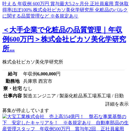
＜大手企業で化粧品の品質管理｜年収
例600万円＞株式会社ピカソ美化学研究
所...
株式会社ピカソ美化学研究所
給与
年収例
6,000,000
円
勤務地
兵庫県 西宮市
寮・社宅
なし
仕事内容
製造エンジニア / 製薬化粧品系工場系工場 / 日勤
詳細を表示
募集が停止しています