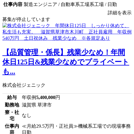
仕事内容
製造エンジニア / 自動車系工場系工場 / 日勤
詳細を表示
募集が停止しています
【品質管理・係長】残業少なめ！年間
休日125日&残業少なめでプライベート
も...
株式会社ジェニック
給与
年収例
5,400,000
円
勤務地
滋賀県 草津市
寮・社
なし
宅
仕事内
≪月給29.5万円・正社員≫機械系工場での現場事務
容
日勤