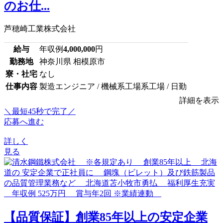
のお仕...
芦穂崎工業株式会社
給与
年収例
4,000,000
円
勤務地
神奈川県 相模原市
寮・社宅
なし
仕事内容
製造エンジニア / 機械系工場系工場 / 日勤
詳細を表示
＼最短45秒で完了／
応募へ進む
詳しく
見る
【品質保証】創業85年以上の安定企業