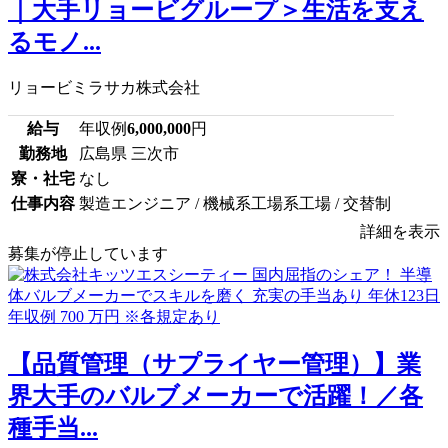
｜大手リョービグループ＞生活を支え
るモノ...
リョービミラサカ株式会社
給与
年収例
6,000,000
円
勤務地
広島県 三次市
寮・社宅
なし
仕事内容
製造エンジニア / 機械系工場系工場 / 交替制
詳細を表示
募集が停止しています
【品質管理（サプライヤー管理）】業
界大手のバルブメーカーで活躍！／各
種手当...