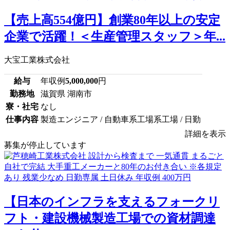
【売上高554億円】創業80年以上の安定
企業で活躍！＜生産管理スタッフ＞年...
大宝工業株式会社
給与
年収例
5,000,000
円
勤務地
滋賀県 湖南市
寮・社宅
なし
仕事内容
製造エンジニア / 自動車系工場系工場 / 日勤
詳細を表示
募集が停止しています
【日本のインフラを支えるフォークリ
フト・建設機械製造工場での資材調達