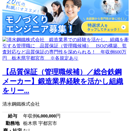
【品質保証（管理職候補）／総合鉄鋼
メーカー】鍛造業界経験を活かし組織
をリー...
清水鋼鐵株式会社
給与
年収例
6,000,000
円
勤務地
栃木県 宇都宮市
寮・社宅
なし