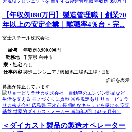
【年収例890万円】製造管理職｜創業70
年以上の安定企業｜離職率4％台・完...
富士スチール株式会社
給与
年収例
8,900,000
円
勤務地
千葉県 白井市
寮・社宅
なし
仕事内容
製造エンジニア / 機械系工場系工場 / 日勤
詳細を表示
募集が停止しています
＜ダイカスト製品の製造オペレーター