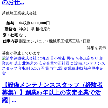
のお仕...
芦穂崎工業株式会社
給与
年収例
4,000,000
円
勤務地
神奈川県 相模原市
寮・社宅
なし
仕事内容
製造エンジニア / 機械系工場系工場 / 日勤
詳細を表示
募集が停止しています
【設備メンテナンススタッフ（経験者
募集）】創業85年以上の安定企業で活
躍│...