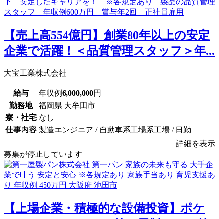
【売上高554億円】創業80年以上の安定
企業で活躍！＜品質管理スタッフ＞年...
大宝工業株式会社
給与
年収例
6,000,000
円
勤務地
福岡県 大牟田市
寮・社宅
なし
仕事内容
製造エンジニア / 自動車系工場系工場 / 日勤
詳細を表示
募集が停止しています
【上場企業・積極的な設備投資】ポケ