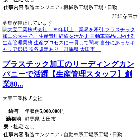
仕事内容
製造エンジニア / 機械系工場系工場 / 日勤
詳細を表示
募集が停止しています
プラスチック加工のリーディングカン
パニーで活躍【生産管理スタッフ】創
業80...
大宝工業株式会社
給与
年収例
5,000,000
円
勤務地
群馬県 太田市
寮・社宅
なし
仕事内容
製造エンジニア / 自動車系工場系工場 / 日勤