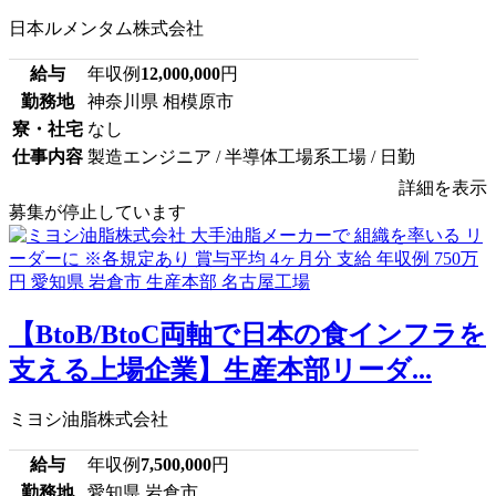
日本ルメンタム株式会社
給与
年収例
12,000,000
円
勤務地
神奈川県 相模原市
寮・社宅
なし
仕事内容
製造エンジニア / 半導体工場系工場 / 日勤
詳細を表示
募集が停止しています
【BtoB/BtoC両軸で日本の食インフラを
支える上場企業】生産本部リーダ...
ミヨシ油脂株式会社
給与
年収例
7,500,000
円
勤務地
愛知県 岩倉市