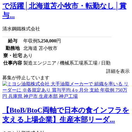
で活躍│北海道苫小牧市・転勤なし│賞
与...
清水鋼鐵株式会社
給与
年収例
5,250,000
円
勤務地
北海道 苫小牧市
寮・社宅
あり
仕事内容
製造エンジニア / 機械系工場系工場 / 日勤
詳細を表示
募集が停止しています
【BtoB/BtoC両軸で日本の食インフラを
支える上場企業】生産本部リーダ...