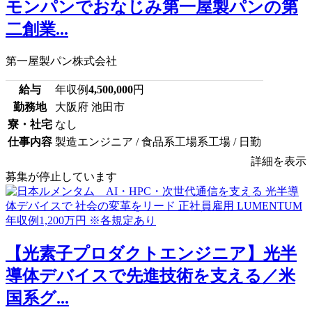
モンパンでおなじみ第一屋製パンの第
二創業...
第一屋製パン株式会社
給与
年収例
4,500,000
円
勤務地
大阪府 池田市
寮・社宅
なし
仕事内容
製造エンジニア / 食品系工場系工場 / 日勤
詳細を表示
募集が停止しています
【光素子プロダクトエンジニア】光半
導体デバイスで先進技術を支える／米
国系グ...