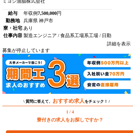
ミヨシ油脂株式会社
給与
年収例
7,500,000
円
勤務地
兵庫県 神戸市
寮・社宅
あり
仕事内容
製造エンジニア / 食品系工場系工場 / 日勤
詳細を表示
募集が停止しています
おすすめ求人
\ 質問に答えて、
をチェック！ /
1 / 4
寮付きの求人をお探しですか？