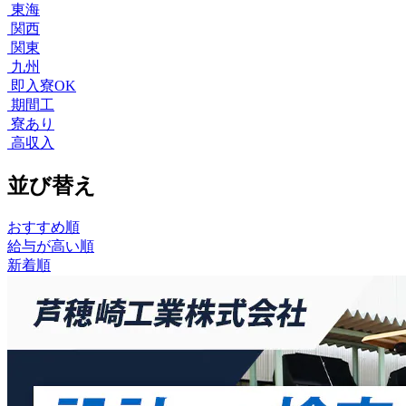
東海
関西
関東
九州
即入寮OK
期間工
寮あり
高収入
並び替え
おすすめ順
給与が高い順
新着順