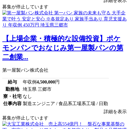
詳細を表示
募集が停止しています
【上場企業・積極的な設備投資】ポケ
モンパンでおなじみ第一屋製パンの第
二創業...
第一屋製パン株式会社
給与
年収例
4,500,000
円
勤務地
埼玉県 三郷市
寮・社宅
なし
仕事内容
製造エンジニア / 食品系工場系工場 / 日勤
詳細を表示
募集が停止しています