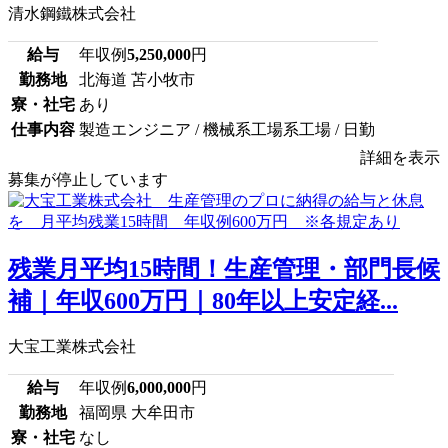
清水鋼鐵株式会社
給与
年収例
5,250,000
円
勤務地
北海道 苫小牧市
寮・社宅
あり
仕事内容
製造エンジニア / 機械系工場系工場 / 日勤
詳細を表示
募集が停止しています
残業月平均15時間！生産管理・部門長候
補｜年収600万円｜80年以上安定経...
大宝工業株式会社
給与
年収例
6,000,000
円
勤務地
福岡県 大牟田市
寮・社宅
なし