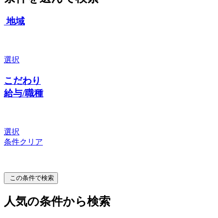
地域
選択
こだわり
給与/職種
選択
条件クリア
この条件で検索
人気の条件から検索