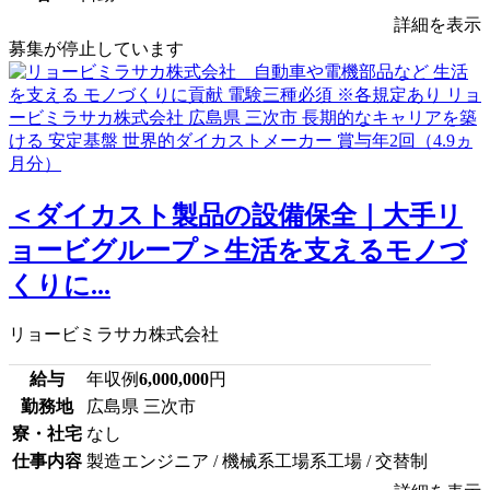
詳細を表示
募集が停止しています
＜ダイカスト製品の設備保全｜大手リ
ョービグループ＞生活を支えるモノづ
くりに...
リョービミラサカ株式会社
給与
年収例
6,000,000
円
勤務地
広島県 三次市
寮・社宅
なし
仕事内容
製造エンジニア / 機械系工場系工場 / 交替制