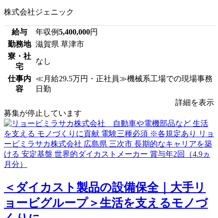
株式会社ジェニック
給与
年収例
5,400,000
円
勤務地
滋賀県 草津市
寮・社
なし
宅
仕事内
≪月給29.5万円・正社員≫機械系工場での現場事務
容
日勤
詳細を表示
募集が停止しています
＜ダイカスト製品の設備保全｜大手リ
ョービグループ＞生活を支えるモノづ