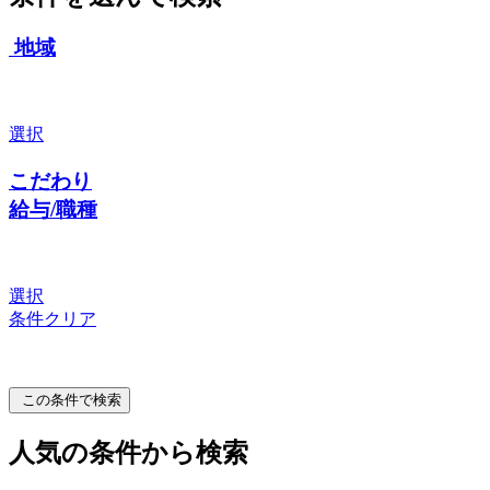
地域
選択
こだわり
給与/職種
選択
条件クリア
この条件で検索
人気の条件から検索