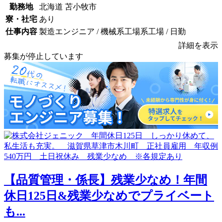
勤務地
北海道 苫小牧市
寮・社宅
あり
仕事内容
製造エンジニア / 機械系工場系工場 / 日勤
詳細を表示
募集が停止しています
【品質管理・係長】残業少なめ！年間
休日125日&残業少なめでプライベート
も...