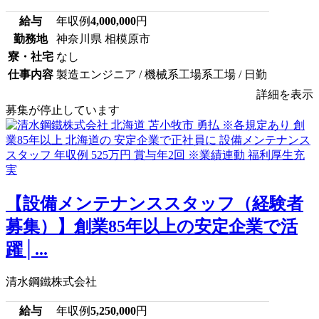
給与
年収例
4,000,000
円
勤務地
神奈川県 相模原市
寮・社宅
なし
仕事内容
製造エンジニア / 機械系工場系工場 / 日勤
詳細を表示
募集が停止しています
【設備メンテナンススタッフ（経験者
募集）】創業85年以上の安定企業で活
躍│...
清水鋼鐵株式会社
給与
年収例
5,250,000
円