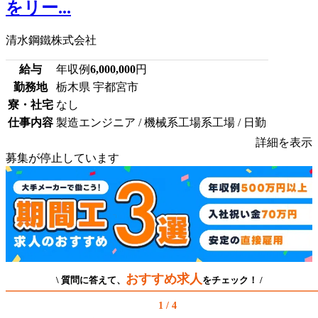
をリー...
清水鋼鐵株式会社
給与
年収例
6,000,000
円
勤務地
栃木県 宇都宮市
寮・社宅
なし
仕事内容
製造エンジニア / 機械系工場系工場 / 日勤
詳細を表示
募集が停止しています
おすすめ求人
\ 質問に答えて、
をチェック！ /
1 / 4