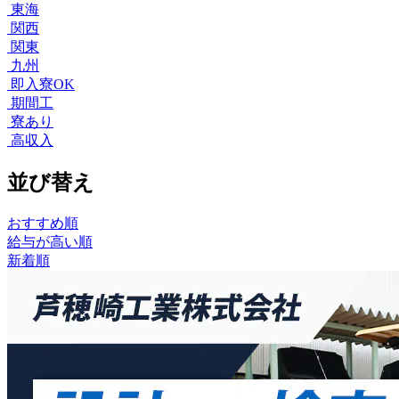
東海
関西
関東
九州
即入寮OK
期間工
寮あり
高収入
並び替え
おすすめ順
給与が高い順
新着順