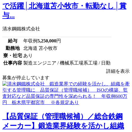
で活躍│北海道苫小牧市・転勤なし│賞
与...
清水鋼鐵株式会社
給与
年収例
5,250,000
円
勤務地
北海道 苫小牧市
寮・社宅
あり
仕事内容
製造エンジニア / 機械系工場系工場 / 日勤
詳細を表示
募集が停止しています
【品質保証（管理職候補）／総合鉄鋼
メーカー】鍛造業界経験を活かし組織