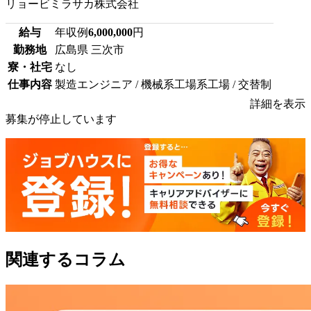
リョービミラサカ株式会社
給与
年収例
6,000,000
円
勤務地
広島県 三次市
寮・社宅
なし
仕事内容
製造エンジニア / 機械系工場系工場 / 交替制
詳細を表示
募集が停止しています
関連するコラム