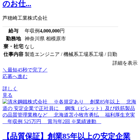
のお仕...
芦穂崎工業株式会社
給与
年収例
4,000,000
円
勤務地
神奈川県 相模原市
寮・社宅
なし
仕事内容
製造エンジニア / 機械系工場系工場 / 日勤
詳細を表示
＼最短45秒で完了／
応募へ進む
詳しく
見る
【品質保証】創業85年以上の安定企業