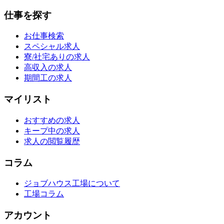
仕事を探す
お仕事検索
スペシャル求人
寮/社宅ありの求人
高収入の求人
期間工の求人
マイリスト
おすすめの求人
キープ中の求人
求人の閲覧履歴
コラム
ジョブハウス工場について
工場コラム
アカウント