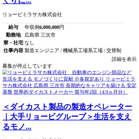
くりに...
リョービミラサカ株式会社
給与
年収例
6,000,000
円
勤務地
広島県 三次市
寮・社宅
なし
仕事内容
製造エンジニア / 機械系工場系工場 / 交替制
詳細を表示
募集が停止しています
＜ダイカスト製品の製造オペレーター
｜大手リョービグループ＞生活を支え
るモノ...