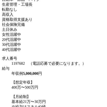
生産管理・工場長
転勤なし
高収入
資格取得支援あり
社会保険完備
土日休み
女性活躍中
20代活躍中
30代活躍中
40代活躍中
求人番号
1197682 （電話応募で必要になります。）
給与
年収例
5,000,000
円
【想定年収】
400万〜500万円
【月給制】
基本給21万〜30万円
※給与はスキルや経...