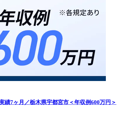
績7ヶ月／栃木県宇都宮市＜年収例600万円＞