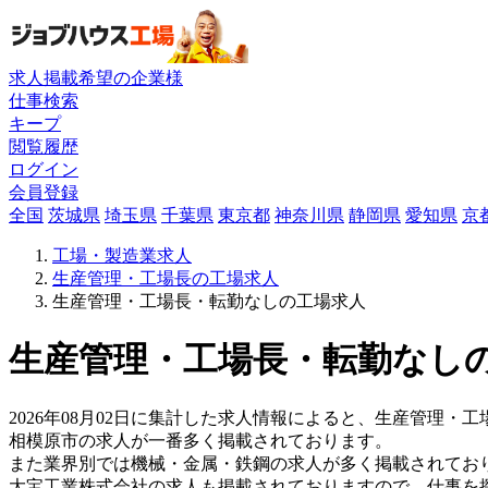
求人掲載希望の企業様
仕事検索
キープ
閲覧履歴
ログイン
会員登録
全国
茨城県
埼玉県
千葉県
東京都
神奈川県
静岡県
愛知県
京
工場・製造業求人
生産管理・工場長の工場求人
生産管理・工場長・転勤なしの工場求人
生産管理・工場長・転勤なしの
2026年08月02日に集計した求人情報によると、生産管理・工
相模原市の求人が一番多く掲載されております。
また業界別では機械・金属・鉄鋼の求人が多く掲載されてお
大宝工業株式会社の求人も掲載されておりますので、仕事を