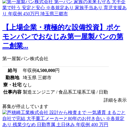
【上場企業・積極的な設備投資】ポケ
モンパンでおなじみ第一屋製パンの第
二創業...
第一屋製パン株式会社
給与
年収例
4,500,000
円
勤務地
埼玉県 三郷市
寮・社宅
なし
仕事内容
製造エンジニア / 食品系工場系工場 / 日勤
詳細を表示
募集が停止しています