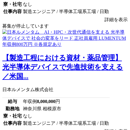
寮・社宅
なし
仕事内容
製造エンジニア / 半導体工場系工場 / 日勤
詳細を表示
募集が停止しています
【製造工程における資材・薬品管理】
光半導体デバイスで先進技術を支える
／米国...
日本ルメンタム株式会社
給与
年収例
8,000,000
円
勤務地
神奈川県 相模原市
寮・社宅
なし
仕事内容
製造エンジニア / 半導体工場系工場 / 日勤