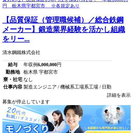
【品質保証（管理職候補）／総合鉄鋼
メーカー】鍛造業界経験を活かし組織
をリー...
清水鋼鐵株式会社
給与
年収例
6,000,000
円
勤務地
栃木県 宇都宮市
寮・社宅
なし
仕事内容
製造エンジニア / 機械系工場系工場 / 日勤
詳細を表示
募集が停止しています