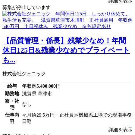
詳細を表示
募集が停止しています
【品質管理・係長】残業少なめ！年間
休日125日&残業少なめでプライベート
も...
株式会社ジェニック
給与
年収例
5,400,000
円
勤務地
滋賀県 草津市
寮・社
なし
宅
仕事内
≪月給29.5万円・正社員≫機械系工場での現場事務
容
日勤
詳細を表示