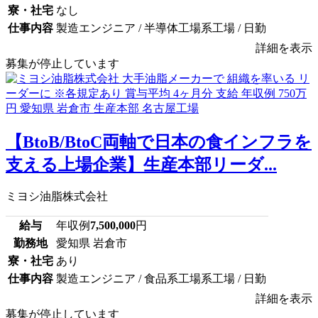
寮・社宅
なし
仕事内容
製造エンジニア / 半導体工場系工場 / 日勤
詳細を表示
募集が停止しています
【BtoB/BtoC両軸で日本の食インフラを
支える上場企業】生産本部リーダ...
ミヨシ油脂株式会社
給与
年収例
7,500,000
円
勤務地
愛知県 岩倉市
寮・社宅
あり
仕事内容
製造エンジニア / 食品系工場系工場 / 日勤
詳細を表示
募集が停止しています