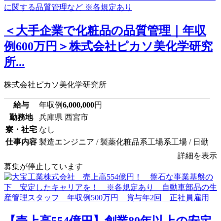
＜大手企業で化粧品の品質管理｜年収
例600万円＞株式会社ピカソ美化学研究
所...
株式会社ピカソ美化学研究所
給与
年収例
6,000,000
円
勤務地
兵庫県 西宮市
寮・社宅
なし
仕事内容
製造エンジニア / 製薬化粧品系工場系工場 / 日勤
詳細を表示
募集が停止しています
【売上高554億円】創業80年以上の安定