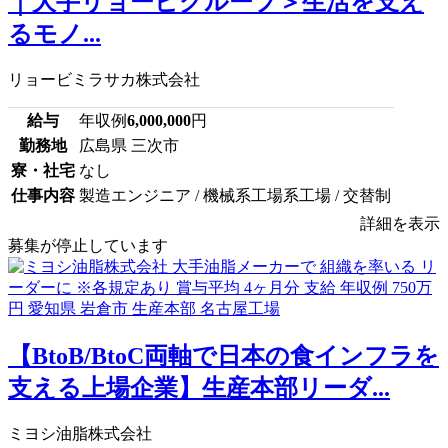
｜大手リョービグループ＞生活を支え
るモノ...
リョービミラサカ株式会社
給与
年収例
6,000,000
円
勤務地
広島県 三次市
寮・社宅
なし
仕事内容
製造エンジニア / 機械系工場系工場 / 交替制
詳細を表示
募集が停止しています
【BtoB/BtoC両軸で日本の食インフラを
支える上場企業】生産本部リーダ...
ミヨシ油脂株式会社