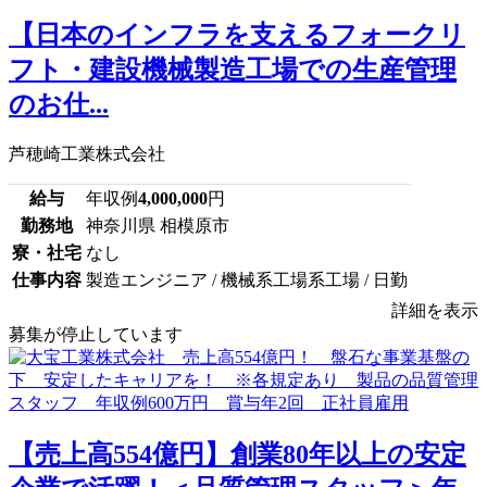
【日本のインフラを支えるフォークリ
フト・建設機械製造工場での生産管理
のお仕...
芦穂崎工業株式会社
給与
年収例
4,000,000
円
勤務地
神奈川県 相模原市
寮・社宅
なし
仕事内容
製造エンジニア / 機械系工場系工場 / 日勤
詳細を表示
募集が停止しています
【売上高554億円】創業80年以上の安定