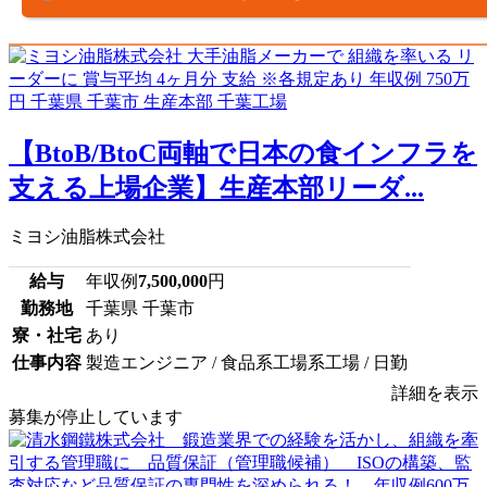
【BtoB/BtoC両軸で日本の食インフラを
支える上場企業】生産本部リーダ...
ミヨシ油脂株式会社
給与
年収例
7,500,000
円
勤務地
千葉県 千葉市
寮・社宅
あり
仕事内容
製造エンジニア / 食品系工場系工場 / 日勤
詳細を表示
募集が停止しています