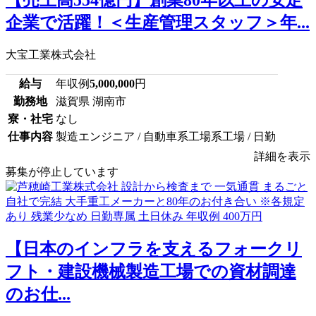
企業で活躍！＜生産管理スタッフ＞年...
大宝工業株式会社
給与
年収例
5,000,000
円
勤務地
滋賀県 湖南市
寮・社宅
なし
仕事内容
製造エンジニア / 自動車系工場系工場 / 日勤
詳細を表示
募集が停止しています
【日本のインフラを支えるフォークリ
フト・建設機械製造工場での資材調達
のお仕...