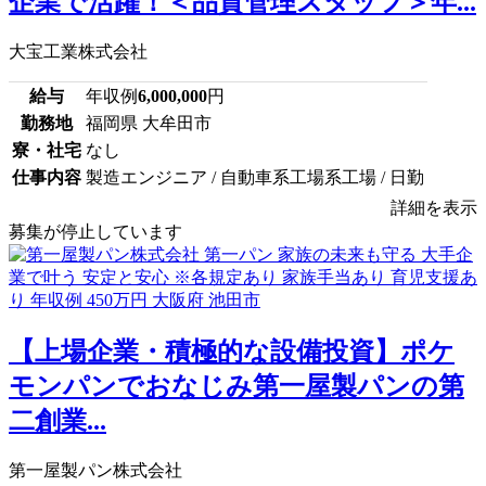
企業で活躍！＜品質管理スタッフ＞年...
大宝工業株式会社
給与
年収例
6,000,000
円
勤務地
福岡県 大牟田市
寮・社宅
なし
仕事内容
製造エンジニア / 自動車系工場系工場 / 日勤
詳細を表示
募集が停止しています
【上場企業・積極的な設備投資】ポケ
モンパンでおなじみ第一屋製パンの第
二創業...
第一屋製パン株式会社