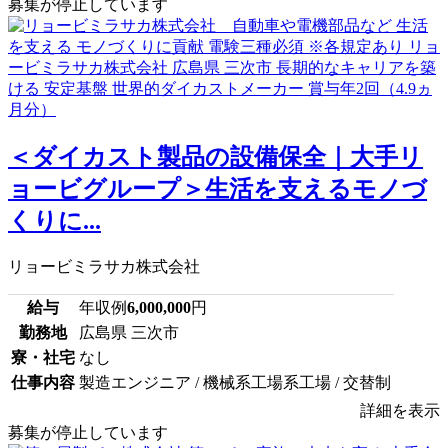
募集が停止しています
＜ダイカスト製品の設備保全｜大手リ
ョービグループ＞生活を支えるモノづ
くりに...
リョービミラサカ株式会社
給与
年収例
6,000,000
円
勤務地
広島県 三次市
寮・社宅
なし
仕事内容
製造エンジニア / 機械系工場系工場 / 交替制
詳細を表示
募集が停止しています