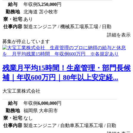
給与
年収例
5,250,000
円
勤務地
北海道 苫小牧市
寮・社宅
あり
仕事内容
製造エンジニア / 機械系工場系工場 / 日勤
詳細を表示
募集が停止しています
残業月平均15時間！生産管理・部門長候
補｜年収600万円｜80年以上安定経...
大宝工業株式会社
給与
年収例
6,000,000
円
勤務地
福岡県 大牟田市
寮・社宅
なし
仕事内容
製造エンジニア / 自動車系工場系工場 / 日勤