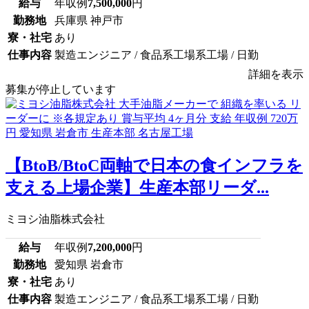
給与
年収例
7,500,000
円
勤務地
兵庫県 神戸市
寮・社宅
あり
仕事内容
製造エンジニア / 食品系工場系工場 / 日勤
詳細を表示
募集が停止しています
【BtoB/BtoC両軸で日本の食インフラを
支える上場企業】生産本部リーダ...
ミヨシ油脂株式会社
給与
年収例
7,200,000
円
勤務地
愛知県 岩倉市
寮・社宅
あり
仕事内容
製造エンジニア / 食品系工場系工場 / 日勤