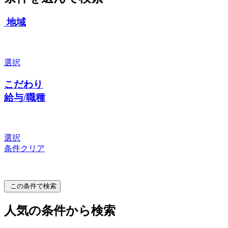
地域
選択
こだわり
給与/職種
選択
条件クリア
この条件で検索
人気の条件から検索