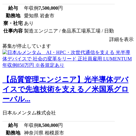
給与
年収例
7,500,000
円
勤務地
愛知県 岩倉市
寮・社宅
あり
仕事内容
製造エンジニア / 食品系工場系工場 / 日勤
詳細を表示
募集が停止しています
【品質管理エンジニア】光半導体デバ
イスで先進技術を支える／米国系グロ
ーバル...
日本ルメンタム株式会社
給与
年収例
8,500,000
円
勤務地
神奈川県 相模原市