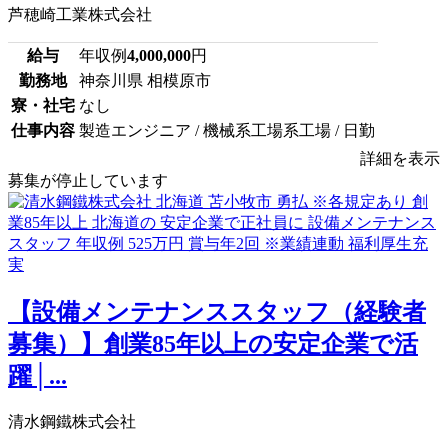
芦穂崎工業株式会社
給与
年収例
4,000,000
円
勤務地
神奈川県 相模原市
寮・社宅
なし
仕事内容
製造エンジニア / 機械系工場系工場 / 日勤
詳細を表示
募集が停止しています
【設備メンテナンススタッフ（経験者
募集）】創業85年以上の安定企業で活
躍│...
清水鋼鐵株式会社