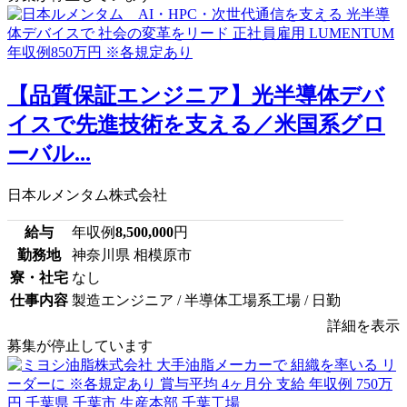
【品質保証エンジニア】光半導体デバ
イスで先進技術を支える／米国系グロ
ーバル...
日本ルメンタム株式会社
給与
年収例
8,500,000
円
勤務地
神奈川県 相模原市
寮・社宅
なし
仕事内容
製造エンジニア / 半導体工場系工場 / 日勤
詳細を表示
募集が停止しています