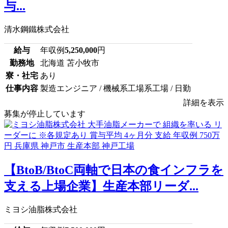
与...
清水鋼鐵株式会社
給与
年収例
5,250,000
円
勤務地
北海道 苫小牧市
寮・社宅
あり
仕事内容
製造エンジニア / 機械系工場系工場 / 日勤
詳細を表示
募集が停止しています
【BtoB/BtoC両軸で日本の食インフラを
支える上場企業】生産本部リーダ...
ミヨシ油脂株式会社