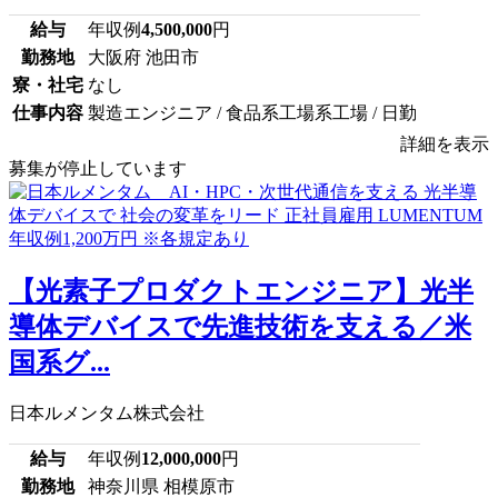
給与
年収例
4,500,000
円
勤務地
大阪府 池田市
寮・社宅
なし
仕事内容
製造エンジニア / 食品系工場系工場 / 日勤
詳細を表示
募集が停止しています
【光素子プロダクトエンジニア】光半
導体デバイスで先進技術を支える／米
国系グ...
日本ルメンタム株式会社
給与
年収例
12,000,000
円
勤務地
神奈川県 相模原市