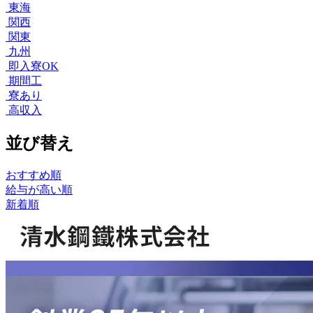
東海
関西
関東
九州
即入寮OK
期間工
寮あり
高収入
並び替え
おすすめ順
給与が高い順
新着順