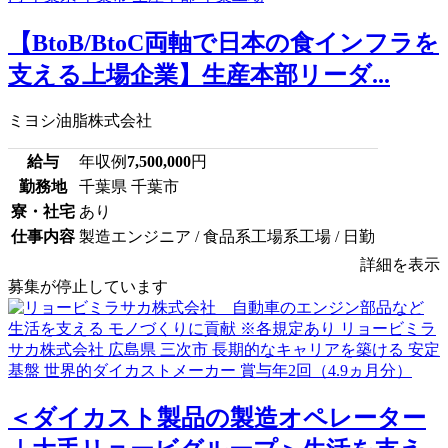
【BtoB/BtoC両軸で日本の食インフラを
支える上場企業】生産本部リーダ...
ミヨシ油脂株式会社
給与
年収例
7,500,000
円
勤務地
千葉県 千葉市
寮・社宅
あり
仕事内容
製造エンジニア / 食品系工場系工場 / 日勤
詳細を表示
募集が停止しています
＜ダイカスト製品の製造オペレーター