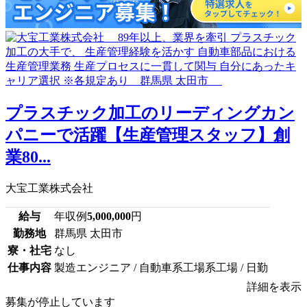
プラスチック加工のリーディングカン
パニーで活躍【生産管理スタッフ】創
業80...
大宝工業株式会社
給与
年収例
5,000,000
円
勤務地
群馬県 太田市
寮・社宅
なし
仕事内容
製造エンジニア / 自動車系工場系工場 / 日勤
詳細を表示
募集が停止しています