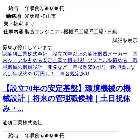
給与
年収例
7,500,000
円
勤務地
愛媛県 松山市
寮・社宅
あり
仕事内容
製造エンジニア / 機械系工場系工場 / 日勤
詳細を表示
募集が停止しています
【設立70年の安定基盤】環境機械の機
械設計｜将来の管理職候補｜土日祝休
み・...
油研工業株式会社
給与
年収例
5,500,000
円