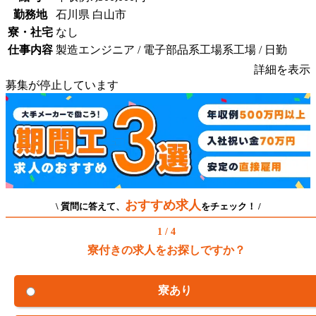
勤務地
石川県 白山市
寮・社宅
なし
仕事内容
製造エンジニア / 電子部品系工場系工場 / 日勤
詳細を表示
募集が停止しています
おすすめ求人
\ 質問に答えて、
をチェック！ /
1 / 4
寮付きの求人をお探しですか？
寮あり