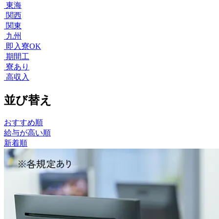
東海
関西
関東
九州
即入寮OK
期間工
寮あり
高収入
並び替え
おすすめ順
給与が高い順
新着順