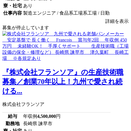
寮・社宅
あり
仕事内容
製造エンジニア / 食品系工場系工場 / 日勤
詳細を表示
募集が停止しています
『株式会社フランソア』の生産技術職
募集／創業70年以上！九州で愛され続
ける...
株式会社フランソア
給与
年収例
4,500,000
円
勤務地
長崎県 諫早市
寮・社宅
あり