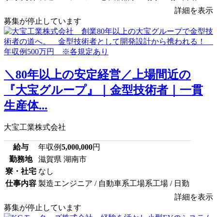
詳細を表示
募集が停止しています
＼80年以上の安定経営／上場間近の
『大宝グループ』｜金型技術者｜一貫
生産体...
大宝工業株式会社
給与
年収例
5,000,000
円
勤務地
滋賀県 湖南市
寮・社宅
なし
仕事内容
製造エンジニア / 自動車系工場系工場 / 日勤
詳細を表示
募集が停止しています