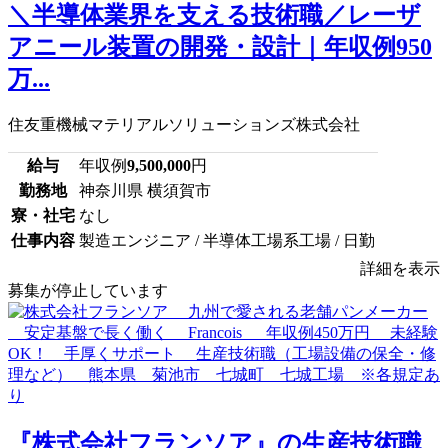
＼半導体業界を支える技術職／レーザ
アニール装置の開発・設計｜年収例950
万...
住友重機械マテリアルソリューションズ株式会社
給与
年収例
9,500,000
円
勤務地
神奈川県 横須賀市
寮・社宅
なし
仕事内容
製造エンジニア / 半導体工場系工場 / 日勤
詳細を表示
募集が停止しています
『株式会社フランソア』の生産技術職