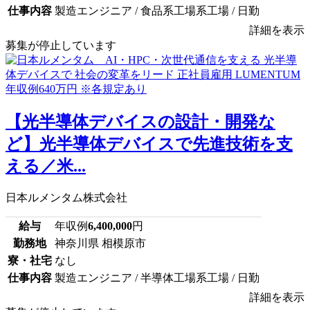
仕事内容
製造エンジニア / 食品系工場系工場 / 日勤
詳細を表示
募集が停止しています
【光半導体デバイスの設計・開発な
ど】光半導体デバイスで先進技術を支
える／米...
日本ルメンタム株式会社
給与
年収例
6,400,000
円
勤務地
神奈川県 相模原市
寮・社宅
なし
仕事内容
製造エンジニア / 半導体工場系工場 / 日勤
詳細を表示