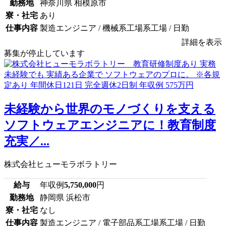
勤務地
神奈川県 相模原市
寮・社宅
あり
仕事内容
製造エンジニア / 機械系工場系工場 / 日勤
詳細を表示
募集が停止しています
未経験から世界のモノづくりを支える
ソフトウェアエンジニアに！教育制度
充実／...
株式会社ヒューモラボラトリー
給与
年収例
5,750,000
円
勤務地
静岡県 浜松市
寮・社宅
なし
仕事内容
製造エンジニア / 電子部品系工場系工場 / 日勤