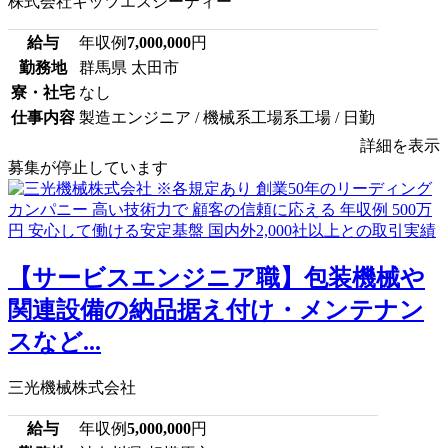
株式会社キッツエスシーティー
給与
年収例
7,000,000
円
勤務地
群馬県 太田市
寮・社宅
なし
仕事内容
製造エンジニア / 機械系工場系工場 / 日勤
詳細を表示
募集が停止しています
【サービスエンジニア職】包装機械や
関連設備の納品据え付け・メンテナン
スなど...
三光機械株式会社
給与
年収例
5,000,000
円