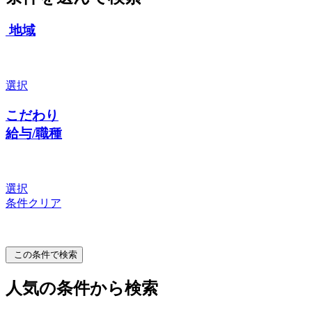
地域
選択
こだわり
給与/職種
選択
条件クリア
この条件で検索
人気の条件から検索