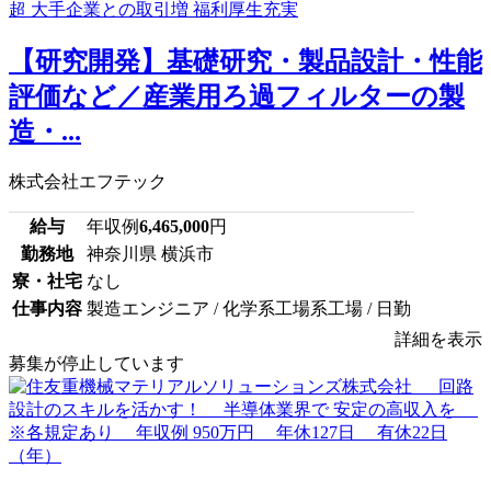
【研究開発】基礎研究・製品設計・性能
評価など／産業用ろ過フィルターの製
造・...
株式会社エフテック
給与
年収例
6,465,000
円
勤務地
神奈川県 横浜市
寮・社宅
なし
仕事内容
製造エンジニア / 化学系工場系工場 / 日勤
詳細を表示
募集が停止しています