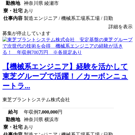
勤務地
神奈川県 綾瀬市
寮・社宅
あり
仕事内容
製造エンジニア / 機械系工場系工場 / 日勤
詳細を表示
募集が停止しています
【機械系エンジニア】経験を活かして
東芝グループで活躍！／カーボンニュ
ートラ...
東芝プラントシステム株式会社
給与
年収例
7,000,000
円
勤務地
神奈川県 横浜市
寮・社宅
あり
仕事内容
製造エンジニア / 機械系工場系工場 / 日勤