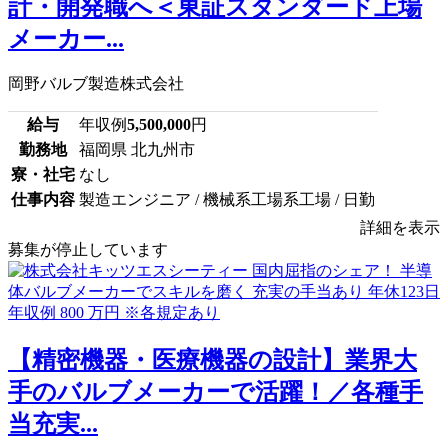
計・開発職へ＜東証スタンダード上場
メーカー...
岡野バルブ製造株式会社
給与
年収例
5,500,000
円
勤務地
福岡県 北九州市
寮・社宅
なし
仕事内容
製造エンジニア / 機械系工場系工場 / 日勤
詳細を表示
募集が停止しています
【精密機器・医療機器の設計】業界大
手のバルブメーカーで活躍！／各種手
当充実...