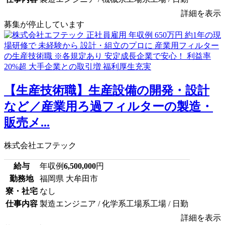
詳細を表示
募集が停止しています
【生産技術職】生産設備の開発・設計
など／産業用ろ過フィルターの製造・
販売メ...
株式会社エフテック
給与
年収例
6,500,000
円
勤務地
福岡県 大牟田市
寮・社宅
なし
仕事内容
製造エンジニア / 化学系工場系工場 / 日勤
詳細を表示