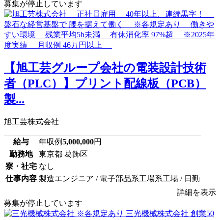
募集が停止しています
【旭工芸グループ会社の電装設計技術
者（PLC）】プリント配線板（PCB）
製...
旭工芸株式会社
給与
年収例
5,000,000
円
勤務地
東京都 葛飾区
寮・社宅
なし
仕事内容
製造エンジニア / 電子部品系工場系工場 / 日勤
詳細を表示
募集が停止しています