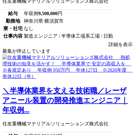
住友重機械マテリアルソリューションズ株式会社
給与
年収例
9,500,000
円
勤務地
神奈川県 横須賀市
寮・社宅
なし
仕事内容
製造エンジニア / 半導体工場系工場 / 日勤
詳細を表示
募集が停止しています
＼半導体業界を支える技術職／レーザ
アニール装置の開発推進エンジニア｜
年収例...
住友重機械マテリアルソリューションズ株式会社