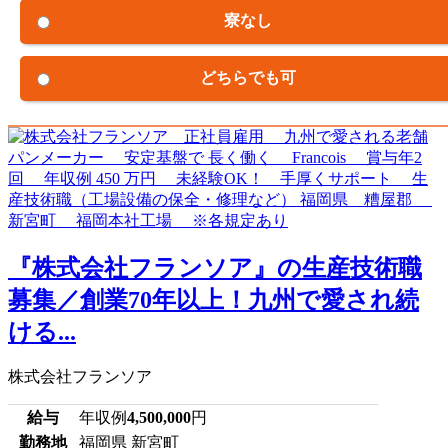
寮なし
どちらでも可
『株式会社フランソア』の生産技術職
募集／創業70年以上！九州で愛され続
ける...
株式会社フランソア
給与
年収例
4,500,000
円
勤務地
福岡県 新宮町