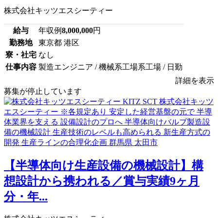
株式会社キッツエスシーティー
給与
年収例
8,000,000
円
勤務地
東京都 港区
寮・社宅
なし
仕事内容
製造エンジニア / 機械系工場系工場 / 日勤
詳細を表示
募集が停止しています
【半導体向け生産設備の機械設計】構
想設計から携われる／賞与実績9ヶ月
分・年...