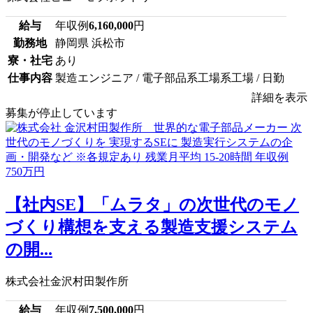
給与
年収例
6,160,000
円
勤務地
静岡県 浜松市
寮・社宅
あり
仕事内容
製造エンジニア / 電子部品系工場系工場 / 日勤
詳細を表示
募集が停止しています
【社内SE】「ムラタ」の次世代のモノ
づくり構想を支える製造支援システム
の開...
株式会社金沢村田製作所
給与
年収例
7,500,000
円