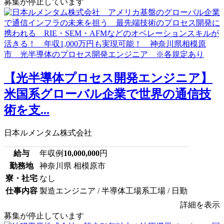
募集が停止しています
【光半導体プロセス開発エンジニア】
米国系グローバル企業で世界の通信技
術を支...
日本ルメンタム株式会社
給与
年収例
10,000,000
円
勤務地
神奈川県 相模原市
寮・社宅
なし
仕事内容
製造エンジニア / 半導体工場系工場 / 日勤
詳細を表示
募集が停止しています