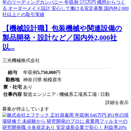
【機械設計職】包装機械や関連設備の
製品開発・設計など／国内外2,000社
以...
三光機械株式会社
給与
年収例
5,750,000
円
勤務地
神奈川県 相模原市
寮・社宅
あり
仕事内容
製造エンジニア / 機械系工場系工場 / 日勤
詳細を表示
募集が停止しています