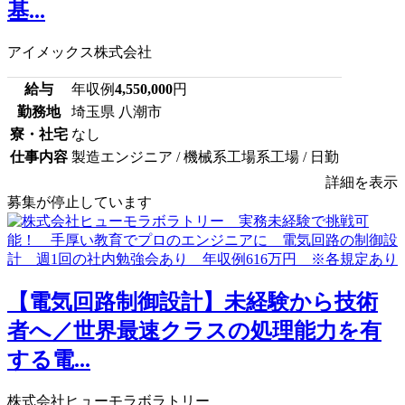
基...
アイメックス株式会社
給与
年収例
4,550,000
円
勤務地
埼玉県 八潮市
寮・社宅
なし
仕事内容
製造エンジニア / 機械系工場系工場 / 日勤
詳細を表示
募集が停止しています
【電気回路制御設計】未経験から技術
者へ／世界最速クラスの処理能力を有
する電...
株式会社ヒューモラボラトリー