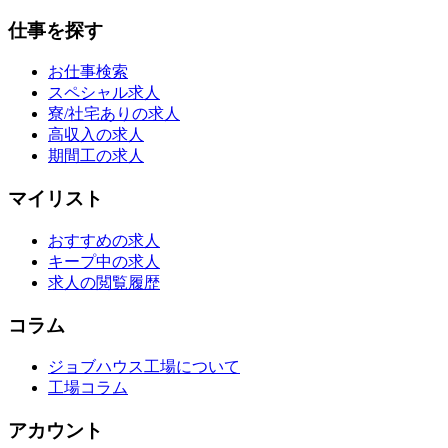
仕事を探す
お仕事検索
スペシャル求人
寮/社宅ありの求人
高収入の求人
期間工の求人
マイリスト
おすすめの求人
キープ中の求人
求人の閲覧履歴
コラム
ジョブハウス工場について
工場コラム
アカウント