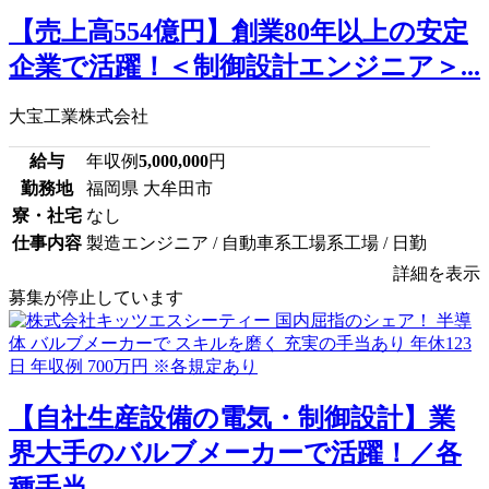
【売上高554億円】創業80年以上の安定
企業で活躍！＜制御設計エンジニア＞...
大宝工業株式会社
給与
年収例
5,000,000
円
勤務地
福岡県 大牟田市
寮・社宅
なし
仕事内容
製造エンジニア / 自動車系工場系工場 / 日勤
詳細を表示
募集が停止しています
【自社生産設備の電気・制御設計】業
界大手のバルブメーカーで活躍！／各
種手当...