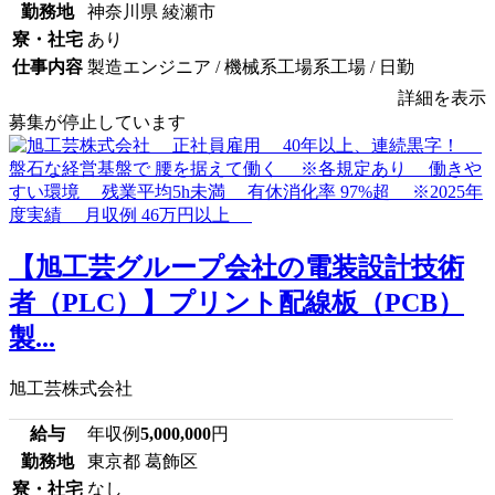
勤務地
神奈川県 綾瀬市
寮・社宅
あり
仕事内容
製造エンジニア / 機械系工場系工場 / 日勤
詳細を表示
募集が停止しています
【旭工芸グループ会社の電装設計技術
者（PLC）】プリント配線板（PCB）
製...
旭工芸株式会社
給与
年収例
5,000,000
円
勤務地
東京都 葛飾区
寮・社宅
なし