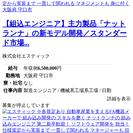
【組込エンジニア】主力製品「ナット
ランナ」の新モデル開発／スタンダー
ド市場...
株式会社エスティック
給与
年収例
6,500,000
円
勤務地
大阪府 守口市
寮・社宅
なし
仕事内容
製造エンジニア / 機械系工場系工場 / 日勤
詳細を表示
募集が停止しています