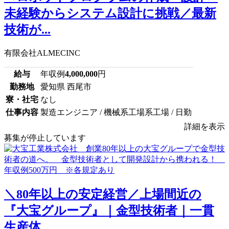
未経験からシステム設計に挑戦／最新
技術が...
有限会社ALMECINC
給与
年収例
4,000,000
円
勤務地
愛知県 西尾市
寮・社宅
なし
仕事内容
製造エンジニア / 機械系工場系工場 / 日勤
詳細を表示
募集が停止しています
＼80年以上の安定経営／上場間近の
『大宝グループ』｜金型技術者｜一貫
生産体...