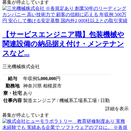
募集が停止しています
【サービスエンジニア職】包装機械や
関連設備の納品据え付け・メンテナン
スなど...
三光機械株式会社
給与
年収例
5,000,000
円
勤務地
神奈川県 相模原市
寮・社宅
あり
仕事内容
製造エンジニア / 機械系工場系工場 / 日勤
詳細を表示
募集が停止しています