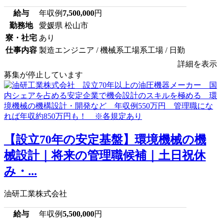
給与
年収例
7,500,000
円
勤務地
愛媛県 松山市
寮・社宅
あり
仕事内容
製造エンジニア / 機械系工場系工場 / 日勤
詳細を表示
募集が停止しています
【設立70年の安定基盤】環境機械の機
械設計｜将来の管理職候補｜土日祝休
み・...
油研工業株式会社
給与
年収例
5,500,000
円