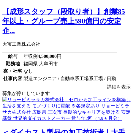
【成形スタッフ（段取り者）】創業85
年以上・グループ売上590億円の安定
企...
大宝工業株式会社
給与
年収例
4,500,000
円
勤務地
福岡県 大牟田市
寮・社宅
なし
仕事内容
製造エンジニア / 自動車系工場系工場 / 日勤
詳細を表示
募集が停止しています
＜ダイカスト製品の加工技術者｜大手