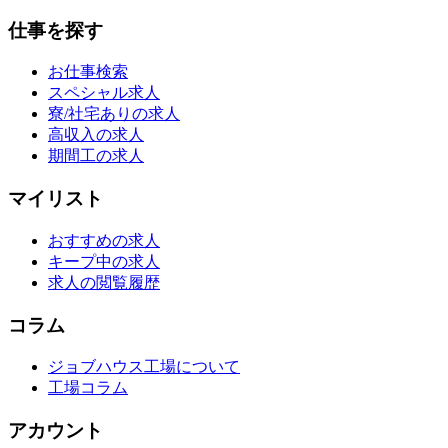
仕事を探す
お仕事検索
スペシャル求人
寮/社宅ありの求人
高収入の求人
期間工の求人
マイリスト
おすすめの求人
キープ中の求人
求人の閲覧履歴
コラム
ジョブハウス工場について
工場コラム
アカウント