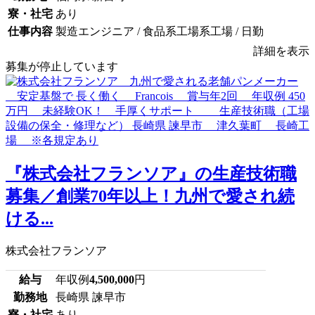
寮・社宅
あり
仕事内容
製造エンジニア / 食品系工場系工場 / 日勤
詳細を表示
募集が停止しています
『株式会社フランソア』の生産技術職
募集／創業70年以上！九州で愛され続
ける...
株式会社フランソア
給与
年収例
4,500,000
円
勤務地
長崎県 諫早市
寮・社宅
あり