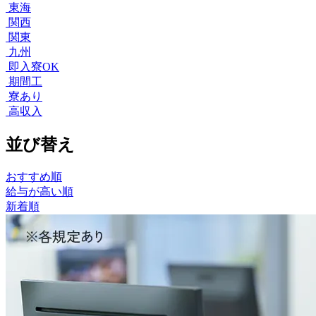
東海
関西
関東
九州
即入寮OK
期間工
寮あり
高収入
並び替え
おすすめ順
給与が高い順
新着順