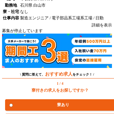
勤務地
石川県 白山市
寮・社宅
なし
仕事内容
製造エンジニア / 電子部品系工場系工場 / 日勤
詳細を表示
募集が停止しています
おすすめ求人
\ 質問に答えて、
をチェック！ /
1 / 4
寮付きの求人をお探しですか？
寮あり