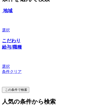
地域
選択
こだわり
給与/職種
選択
条件クリア
この条件で検索
人気の条件から検索