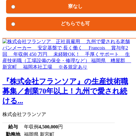
寮なし
どちらでも可
『株式会社フランソア』の生産技術職
募集／創業70年以上！九州で愛され続
ける...
株式会社フランソア
給与
年収例
4,500,000
円
勤務地
福岡県 新宮町