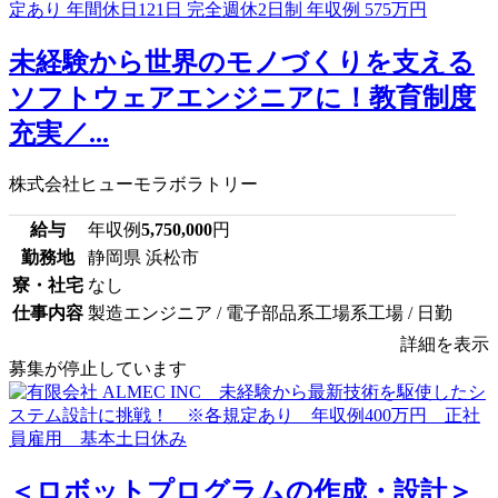
未経験から世界のモノづくりを支える
ソフトウェアエンジニアに！教育制度
充実／...
株式会社ヒューモラボラトリー
給与
年収例
5,750,000
円
勤務地
静岡県 浜松市
寮・社宅
なし
仕事内容
製造エンジニア / 電子部品系工場系工場 / 日勤
詳細を表示
募集が停止しています
＜ロボットプログラムの作成・設計＞