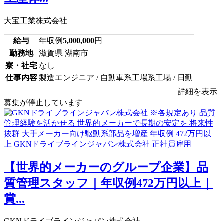
大宝工業株式会社
給与
年収例
5,000,000
円
勤務地
滋賀県 湖南市
寮・社宅
なし
仕事内容
製造エンジニア / 自動車系工場系工場 / 日勤
詳細を表示
募集が停止しています
【世界的メーカーのグループ企業】品
質管理スタッフ｜年収例472万円以上｜
賞...
GKNドライブラインジャパン株式会社