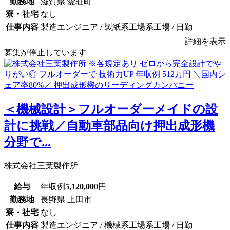
勤務地
滋賀県 愛荘町
寮・社宅
なし
仕事内容
製造エンジニア / 製紙系工場系工場 / 日勤
詳細を表示
募集が停止しています
＜機械設計＞フルオーダーメイドの設
計に挑戦／自動車部品向け押出成形機
分野で...
株式会社三葉製作所
給与
年収例
5,120,000
円
勤務地
長野県 上田市
寮・社宅
なし
仕事内容
製造エンジニア / 機械系工場系工場 / 日勤