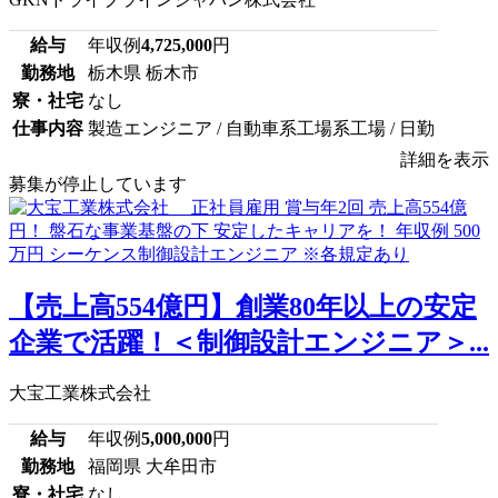
給与
年収例
4,725,000
円
勤務地
栃木県 栃木市
寮・社宅
なし
仕事内容
製造エンジニア / 自動車系工場系工場 / 日勤
詳細を表示
募集が停止しています
【売上高554億円】創業80年以上の安定
企業で活躍！＜制御設計エンジニア＞...
大宝工業株式会社
給与
年収例
5,000,000
円
勤務地
福岡県 大牟田市
寮・社宅
なし