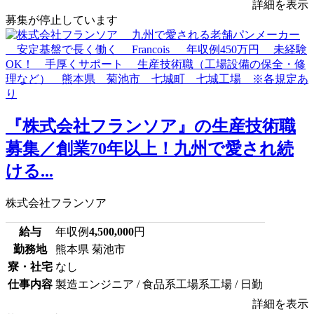
詳細を表示
募集が停止しています
『株式会社フランソア』の生産技術職
募集／創業70年以上！九州で愛され続
ける...
株式会社フランソア
給与
年収例
4,500,000
円
勤務地
熊本県 菊池市
寮・社宅
なし
仕事内容
製造エンジニア / 食品系工場系工場 / 日勤
詳細を表示