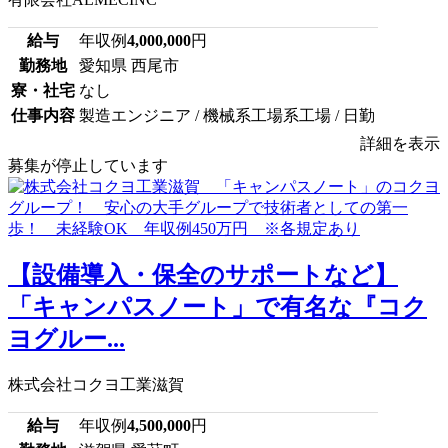
給与
年収例
4,000,000
円
勤務地
愛知県 西尾市
寮・社宅
なし
仕事内容
製造エンジニア / 機械系工場系工場 / 日勤
詳細を表示
募集が停止しています
【設備導入・保全のサポートなど】
「キャンパスノート」で有名な『コク
ヨグルー...
株式会社コクヨ工業滋賀
給与
年収例
4,500,000
円