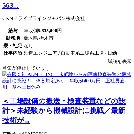
563...
GKNドライブラインジャパン株式会社
給与
年収例
5,635,000
円
勤務地
栃木県 栃木市
寮・社宅
なし
仕事内容
製造エンジニア / 自動車系工場系工場 / 日勤
詳細を表示
募集が停止しています
＜工場設備の搬送・検査装置などの設
計＞未経験から機械設計に挑戦／最新
技術が...
有限会社ALMECINC