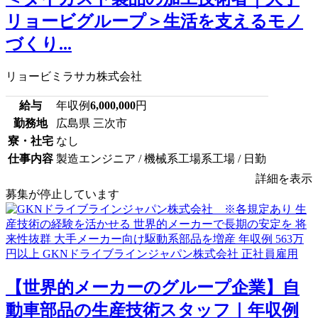
リョービグループ＞生活を支えるモノ
づくり...
リョービミラサカ株式会社
給与
年収例
6,000,000
円
勤務地
広島県 三次市
寮・社宅
なし
仕事内容
製造エンジニア / 機械系工場系工場 / 日勤
詳細を表示
募集が停止しています
【世界的メーカーのグループ企業】自
動車部品の生産技術スタッフ｜年収例