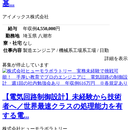
基...
アイメックス株式会社
給与
年収例
4,550,000
円
勤務地
埼玉県 八潮市
寮・社宅
なし
仕事内容
製造エンジニア / 機械系工場系工場 / 日勤
詳細を表示
募集が停止しています
【電気回路制御設計】未経験から技術
者へ／世界最速クラスの処理能力を有
する電...
株式会社ヒューモラボラトリー