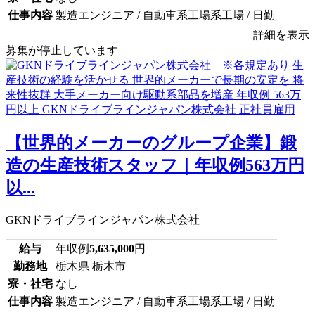
仕事内容
製造エンジニア / 自動車系工場系工場 / 日勤
詳細を表示
募集が停止しています
【世界的メーカーのグループ企業】鍛
造の生産技術スタッフ｜年収例563万円
以...
GKNドライブラインジャパン株式会社
給与
年収例
5,635,000
円
勤務地
栃木県 栃木市
寮・社宅
なし
仕事内容
製造エンジニア / 自動車系工場系工場 / 日勤