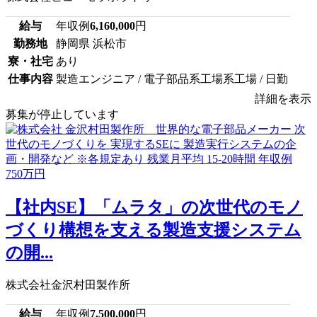
給与
年収例
6,160,000
円
勤務地
静岡県 浜松市
寮・社宅
あり
仕事内容
製造エンジニア / 電子部品系工場系工場 / 日勤
詳細を表示
募集が停止しています
【社内SE】「ムラタ」の次世代のモノ
づくり構想を支える製造支援システム
の開...
株式会社金沢村田製作所
給与
年収例
7,500,000
円