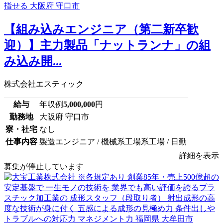
【組み込みエンジニア（第二新卒歓
迎）】主力製品「ナットランナ」の組
み込み開...
株式会社エスティック
給与
年収例
5,000,000
円
勤務地
大阪府 守口市
寮・社宅
なし
仕事内容
製造エンジニア / 機械系工場系工場 / 日勤
詳細を表示
募集が停止しています