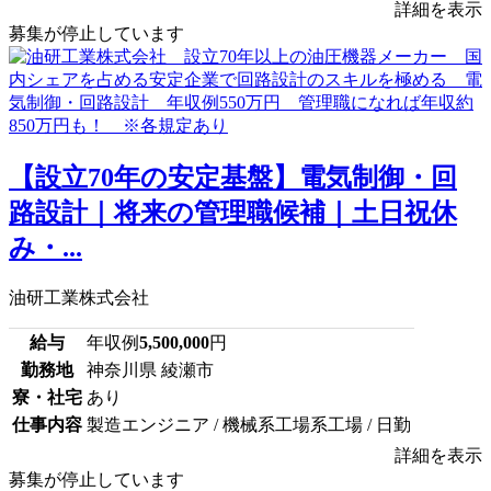
詳細を表示
募集が停止しています
【設立70年の安定基盤】電気制御・回
路設計｜将来の管理職候補｜土日祝休
み・...
油研工業株式会社
給与
年収例
5,500,000
円
勤務地
神奈川県 綾瀬市
寮・社宅
あり
仕事内容
製造エンジニア / 機械系工場系工場 / 日勤
詳細を表示
募集が停止しています